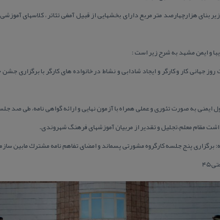
یر بنای هزارچهارصد متر مربع دارای بخشهایی از قبیل آمفی تئاتر ، كلاسهای آموزشی ،
 و ایمن مشهد به شرح زیر است :
 جهانی كار و كارگر و ایجاد شادابی و نشاط در خانواده های كارگر با برگزاری جشن 
ایمنی به صورت تئوری و عملی همراه با آزمون نهایی و ارائه گواهی نامه، طی صد جل
اشت مقام معلم،تجلیل و تقدیر از مربیان آموزشهای فرهنگ شهروندی.
ه: برگزاری پنج جلسه كارگروه مشورتی پسماند و امضای تفاهم نامه مشترك مابین سازم
ی۴۵