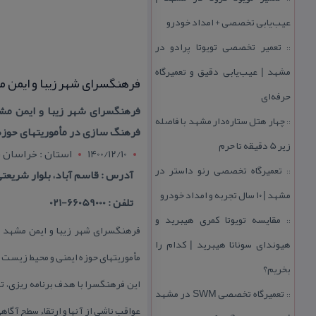
عیب‌یابی تخصصی + امداد خودرو
تعمیر تخصصی تویوتا پرادو در
::
مشهد | عیب‌یابی دقیق و تعمیرگاه
فرهنگسرای شهر زیبا و ایمن 
حرفه‌ای
چهار هتل‌ ستاره‌دار مشهد با فاصله
::
فرهنگ سازی در مأموریتهای حوزه
زیر 5 دقیقه تا حرم
1400/12/10
استان : خراسان
تعمیرگاه تخصصی رنو داستر در
::
آدرس : قاسم آباد، بلوار شریعتی،
مشهد | ۱۰ سال تجربه و امداد خودرو
تلفن : 66059000-021
مقایسه تویوتا كمری هیبرید و
::
هیوندای سوناتا هیبرید | كدام را
مأموریتهای حوزه ایمنی و محیط زیست 
بخریم؟
این فرهنگسرا با هدف برنامه ریزی، تد
تعمیرگاه تخصصی SWM در مشهد
::
عواقب ناشی از آ نها و ارتقاء سطح آ گ