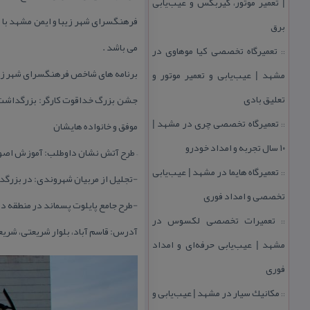
| تعمیر موتور، گیربكس و عیب‌یابی
فرهنگسرای شهر زیبا و ایمن مشهد با ز
برق
می باشد .
تعمیرگاه تخصصی كیا موهاوی در
::
برنامه های شاخص فرهنگسرای شهر زیبا
مشهد | عیب‌یابی و تعمیر موتور و
تعلیق بادی
جشن بزرگ خداقوت كارگر: بزرگداشت روز
تعمیرگاه تخصصی چری در مشهد |
موفق و خانواده هایشان
::
۱۰ سال تجربه و امداد خودرو
– طرح آتش نشان داوطلب: آموزش اصول 
تعمیرگاه هایما در مشهد | عیب‌یابی
::
-تجلیل از مربیان شهروندی: در بزرگد
تخصصی و امداد فوری
-طرح جامع پایلوت پسماند در منطقه د
تعمیرات تخصصی لكسوس در
::
آدرس: قاسم آباد، بلوار شریعتی، شریعت
مشهد | عیب‌یابی حرفه‌ای و امداد
فوری
مكانیك سیار در مشهد | عیب‌یابی و
::