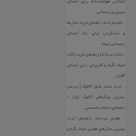
انتخابی هوشمندانه برای استایل
پاییزی و زمستانی
پالتو مردانه؛ راهنمای خرید، مدل‌ها
::
و ست‌كردن برای یك استایل
زمستانی شیك
ژاكت مردانه | راهنمای خرید ژاكت
::
شیك، گرم و كاربردی برای استایل
آقایان
خرید تستر عایق آنالوگ | بررسی
::
بهترین میگرهای آنالوگ بازار +
راهنمای انتخاب تخصصی
هودی مردانه؛ راهنمای خرید
::
بهترین مدل‌های هودی شیك، گرم و