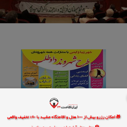
🎁 امکان رزرو بیش از 1000 هتل و اقامتگاه مشهد با 80% تخفیف واقعی
🏨 هتل، هتل آپارتمان، سوئیت و مهمانپذیر