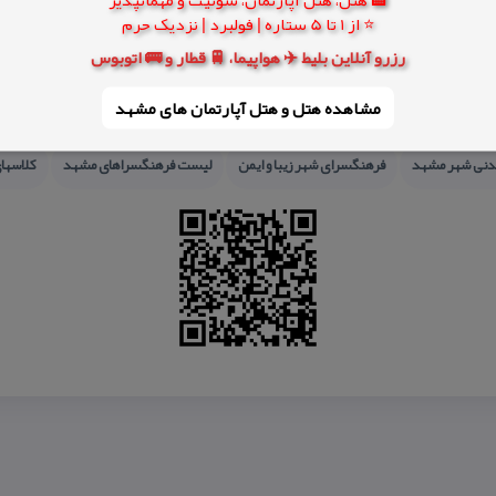
⭐ از 1 تا 5 ستاره | فولبرد | نزدیک حرم
رزرو آنلاین بلیط ✈️ هواپیما، 🚆 قطار و 🚌 اتوبوس
مشاهده هتل و هتل‌ آپارتمان های مشهد
تلفن فرهنگسرای شهر زیبا و ایمن
جاذبه های تاریخی مشهد
جاذبه های گردشگری مش
دنی شهر مشهد
فرهنگسرای شهر زیبا و ایمن
لیست فرهنگسراهای مشهد
كلاسها