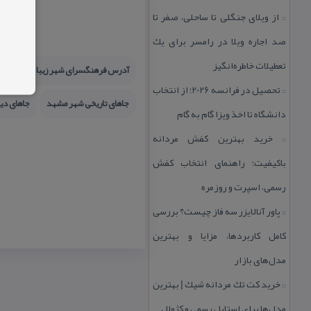
از ویلای جنگلی تا ساحلی، صفر تا
::
صد اجاره ویلا در رامسر برای یك
تعطیلات خاطره‌انگیز
آدرس فرهنگسرای شهر زیبا و ایمن
تحصیل در فرانسه 2026؛ از انتخاب
::
جاهای تاریخی شهر مشهد
جاهای دی
دانشگاه تا اخذ ویزا گام به گام
خرید بهترین كفش مردانه
::
باكیفیت؛ راهنمای انتخاب كفش
رسمی، اسپرت و روزمره
پاور آنالایزر سه فاز چیست؟ بررسی
::
كامل كاربردها، مزایا و بهترین
مدل‌های بازار
خرید كت تك مردانه شیك | بهترین
::
مدل‌ها برای استایل رسمی و كژوال