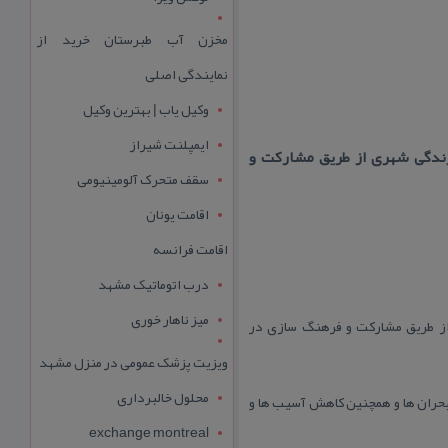
مخزن آب طبرستان خرید از
نمایندگی اصلی
وکیل یاب | بهترین وکیل
ایمپلنت شیراز
ی و بهبود سبك زندگی شهری از طریق مشاركت و
سقف متحرک آلومینیومی
اقامت یونان
اقامت فرانسه
درب اتوماتیک مشهد
میز ناهار خوری
بك زندگی شهری از طریق مشاركت و فرهنگ سازی در
ویزیت پزشک عمومی در منزل مشهد
محلول خالبرداری
و بحران ها و همچنین كاهش آسیب ها و
exchange montreal