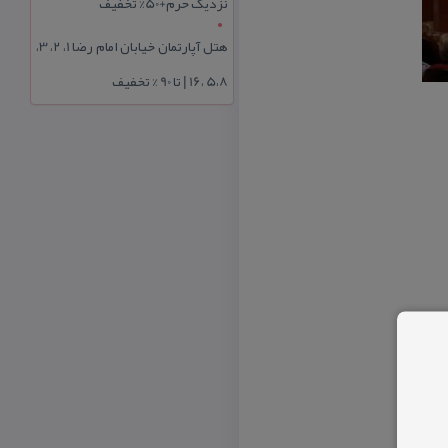
نزدیک حرم+50% تخفیف
هتل آپارتمان خیابان امام رضا 1، 2، 3،
5،8 ،16 | تا 90 % تخفیف