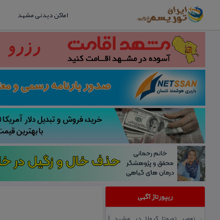
اماکن دیدنی مشهد
ریپورتاژ آگهی
تعمیر تویوتا كرولا در مشهد |
::