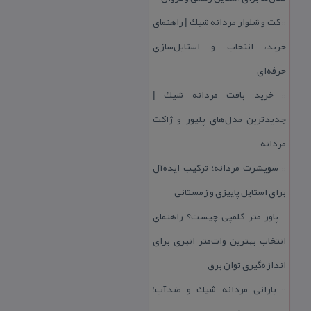
كت و شلوار مردانه شیك | راهنمای
::
خرید، انتخاب و استایل‌سازی
حرفه‌ای
خرید بافت مردانه شیك |
::
جدیدترین مدل‌های پلیور و ژاكت
مردانه
سویشرت مردانه؛ تركیب ایده‌آل
::
برای استایل پاییزی و زمستانی
پاور متر كلمپی چیست؟ راهنمای
::
انتخاب بهترین وات‌متر انبری برای
اندازه‌گیری توان برق
بارانی مردانه شیك و ضدآب؛
::