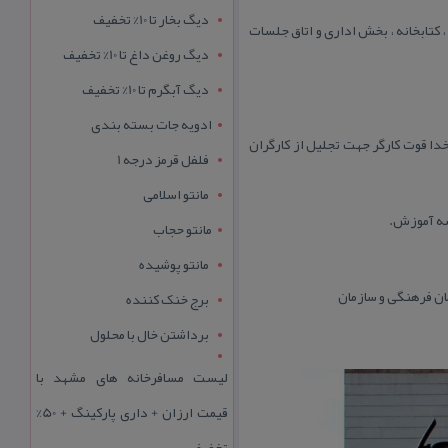
دیگ بخار تا 10% تخفیف
 كتابخانه ، بخش اداری و اتاق جلسات
دیگ روغن داغ تا 10% تخفیف
دیگ آبگرم تا 10% تخفیف
ادویه جات بسته بندی
خدا قوت كارگر جهت تجلیل از كارگران
فلفل قرمز درجه 1
مانتو اسلامی
سه آموزش.
مانتو حجاب
مانتو پوشیده
ان فرهنگی و سازمان
برج خنک کننده
برداشتن خال با محلول
لیست مسافرخانه های مشهد با
قیمت ارزان + داری پارکینگ + 50%
تخفیف