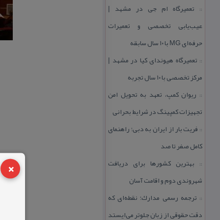
تعمیرگاه ام جی در مشهد |
::
عیب‌یابی تخصصی و تعمیرات
حرفه‌ای MG با ۱۰ سال سابقه
تعمیرگاه هیوندای كیا در مشهد |
::
مركز تخصصی با ۱۰ سال تجربه
ریوان كمپ، تعهد به تحویل امن
::
تجهیزات كمپینگ در شرایط بحرانی
فریت بار از ایران به دبی؛ راهنمای
::
كامل صفر تا صد
×
بهترین كشورها برای دریافت
::
شهروندی دوم و اقامت آسان
ترجمه رسمی مدارك؛ نقطه‌ای كه
::
دقت حقوقی از زبان جلوتر می‌ایستد