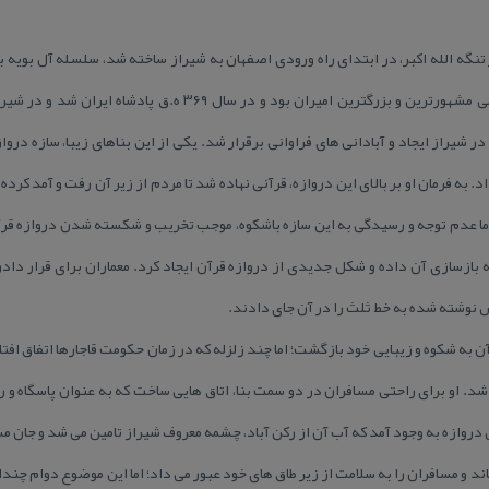
تنگه الله اكبر، در ابتدای راه ورودی اصفهان به شیراز ساخته شد، سلسله آل بویه بر
میان امرای آل بویه، عضدالدوله دیلمی مشهورترین و بزرگترین امیران بو
شیراز ایجاد و آبادانی های فراوانی برقرار شد. یكی از این بناهای زیبا، سازه درو
. به فرمان او بر بالای این دروازه، قرآنی نهاده شد تا مردم از زیر آن رفت و آمد كرد
 اما عدم توجه و رسیدگی به این سازه باشكوه، موجب تخریب و شكسته شدن دروازه قر
بازسازی آن داده و شكل جدیدی از دروازه قرآن ایجاد كرد. معماران برای قرار دادن 
س نوشته شده به خط ثلث را در آن جای دادند.
آن به شكوه و زیبایی خود بازگشت؛ اما چند زلزله كه در زمان حكومت قاجارها اتفاق افتا
د. او برای راحتی مسافران در دو سمت بنا، اتاق هایی ساخت كه به عنوان پاسگاه و ر
 این دروازه به وجود آمد كه آب آن از ركن آباد، چشمه معروف شیراز تامین می شد و جان مس
ن برپا ماند و مسافران را به سلامت از زیر طاق های خود عبور می داد؛ اما این موضوع دوام چ