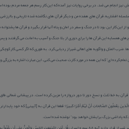
ردند. این رسم تا ۴۰ سال پیش نیز انجام می شد. در برخی روایات نیز آمده كه این كار رسم هر جمعه مر
سله افشاریه، قرآن های هفده من و دیگر قرآن های نگاشته شده تاریخی و باارزشی ك
ز این كار این بود تا در جنگ و سفر در امان و پناه آنها قرار بگیرد و قرآن ها پشتوان
رهای همسایه این قرآن ها را برای دوری از بلا، جنگ و آسیب به امانت می گرفتند و پس ا
 ها، ضرب المثل و واگویه های اهالی شیراز ردیابی كرد. به طوری كه اگر كسی كار كوچك
تمام كرده ای” كه این همه در مورد كارت صحبت می كنی. این عبارت اشاره به بزرگی 
ْمِنِینَ الَّذینَ یَعْمَلُونَ الصَّالِحَاتِ أَنَّ لَهُمْ أَجْرًا كَبیرًا؛ قطعا این قرآن به [آیینی] كه خود
هد كه پاداشی بزرگ برایشان خواهد بود” نوشته شده است.
بر پیشانی جنوبی و سمتی كه رو به شهر شیراز قرار دارد آیه ۸۸ سوره اسراء «قُل لَّئِنِ اجْتَمَعَتِ الإِنسُ وَالْجِنُّ عَلَی