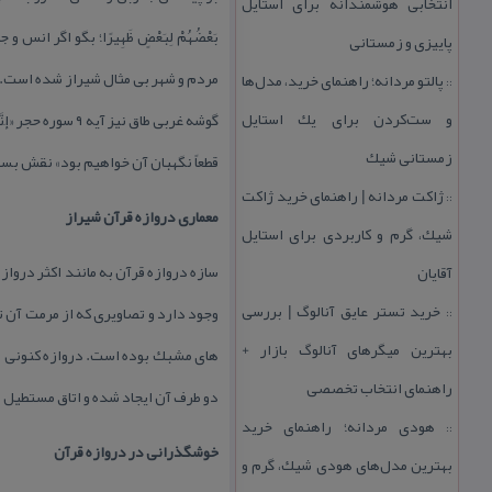
انتخابی هوشمندانه برای استایل
بَعْضُهُمْ لِبَعْضٍ ظَهِیرًا؛ بگو اگر 
پاییزی و زمستانی
مردم و شهر بی مثال شیراز شده است.
پالتو مردانه؛ راهنمای خرید، مدل‌ها
::
و ست‌كردن برای یك استایل
گوشه غربی طاق نیز 
زمستانی شیك
قطعاً نگهبان آن خواهیم بود» نقش بس
ژاكت مردانه | راهنمای خرید ژاكت
::
معماری دروازه قرآن شیراز
شیك، گرم و كاربردی برای استایل
سازه دروازه قرآن به مانند اكثر درواز
آقایان
خرید تستر عایق آنالوگ | بررسی
وجود دارد و تصاویری كه از مرمت آن ت
::
بهترین میگرهای آنالوگ بازار +
های مشبك بوده است. دروازه كنونی ان
راهنمای انتخاب تخصصی
دو طرف آن ایجاد شده و اتاق مستطیل 
هودی مردانه؛ راهنمای خرید
::
خوشگذرانی در دروازه قرآن
بهترین مدل‌های هودی شیك، گرم و