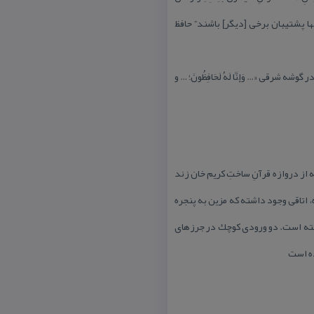
 آنها پشتیبان برخی [دیگر] باشند” حافظ
آیه در گوشه شرقی «… وَإِنَّا لَهُ لَحَافِظُونَ؛ … و
 از دروازه قرآنِ ساختِ كریم خان زند
 اتاقی وجود داشته كه مزین به پنجره
رفته است. دو ورودی كوچك در جرزهای
ده است