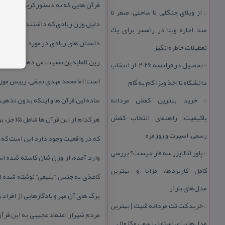
قرآن هایی كه به دستور كریم خان زند 
از ویلای جنگلی تا ساحلی، صفر تا
::
دلیل وزن زیادی كه داشتند به “قرآن 
صد اجاره ویلا در رامسر برای یك
داستان های زیادی در مورد نویسندگان
تعطیلات خاطره‌انگیز
زین العابدین نسبت می دهند؛ ولی بیش
تحصیل در فرانسه 2026؛ از انتخاب
::
است؛ اما محمد مهدی نجفی، رییس موزه
دانشگاه تا اخذ ویزا گام به گام
خرید بهترین كفش مردانه
ساده این قرآن ها و اینكه بدون تذهیب
::
باكیفیت؛ راهنمای انتخاب كفش
هر كدام
رسمی، اسپرت و روزمره
پاور آنالایزر سه فاز چیست؟ بررسی
::
كامل كاربردها، مزایا و بهترین
مدل‌های بازار
برگ های آن مهر و یادگارهایی از افرا
خرید كت تك مردانه شیك | بهترین
::
مردم شیراز اعتقاد عجیبی به این قرآن ه
مدل‌ها برای استایل رسمی و كژوال