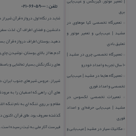
| تعمیر موتور، گیربكس و عیب‌یابی
تلفن : 66059000-021
برق
شاید در نگاه اول دروازه قرآن شیراز د
تعمیرگاه تخصصی كیا موهاوی در
::
دلنشین و فضای اطراف آن، لذت سفر شما
مشهد | عیب‌یابی و تعمیر موتور و
دهید.بوستان اطراف دروازه قرآن بسیا
تعلیق بادی
آدم ها از بالای بوستان، نوشیدن چای
تعمیرگاه تخصصی چری در مشهد |
::
های رنگارنگش بسیار تماشایی و باصف
۱۰ سال تجربه و امداد خودرو
تعمیرگاه هایما در مشهد | عیب‌یابی
::
شیراز، عروس شهرهای جنوب ایران، در 
تخصصی و امداد فوری
های آن، راهی كه اصفهان را به مرودشت
تعمیرات تخصصی لكسوس در
::
مقام و بر روی تنگه ای به نام تنگه الل
مشهد | عیب‌یابی حرفه‌ای و امداد
فوری
فهرست آثار ملی به ثبت رسیده است.
مكانیك سیار در مشهد | عیب‌یابی و
::