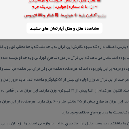
در درون اتاقك بالای دروازه گذاشته شده است، داستان های متفاوتی دارند و از شهر
⭐ از 1 تا 5 ستاره | فولبرد | نزدیک حرم
هفده من” مشهور شده و مورد احترام مردم بودند. قرآن های هفده من امروزه در موز
رزرو آنلاین بلیط ✈️ هواپیما، 🚆 قطار و 🚌 اتوبوس
 این قرآن وجود دارد. برخی معتقدند این قرآن نفیس خطی، نوشته امام حسین (ع) اس
مشاهده هتل و هتل‌ آپارتمان های مشهد
تر مردم اعتقاد دارند قرآن هفده من به خط سلطان ابراهیم، فرزند شاهرخ گوركانی
 پارس، اعتقاد دارد كه شیوه نگارش این قرآن نه با خط ثلث كه با خط محقق قوی و با
 بوده اند، نشان می دهد كه این قرآن در دوره شاهرخ گوركانی و به خط او نوشته شده
 از این قرآن ها شامل ۱۵ جزء بوده و مردم بر این باور بوده اند كه هر صفحه هفده من و كل قرآن نیز هفده م
كه در واقعیت وجود دارد این است كه هر جلد از این قرآن ها وزن اولیه ای بیش از ۱
د و شخصیت ها در دوره های مختلف وجود دارد.
ا داشتند و به همین دلیل اول ماه قمری به این دروازه می آمدند و از زیر آن رد می شدند 