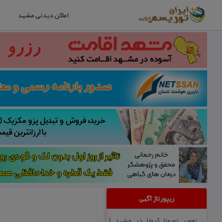
اماکن دیدنی مشهد
ریپورتاژ آگهی
تعمیر تویوتا كرولا در مشهد |
::