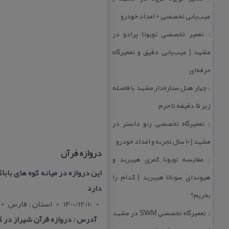
عیب‌یابی تخصصی + امداد خودرو
تعمیر تخصصی تویوتا پرادو در
::
مشهد | عیب‌یابی دقیق و تعمیرگاه
حرفه‌ای
چهار هتل‌ ستاره‌دار مشهد با فاصله
::
زیر 5 دقیقه تا حرم
تعمیرگاه تخصصی رنو داستر در
::
مشهد | ۱۰ سال تجربه و امداد خودرو
دروازه قرآن
مقایسه تویوتا كمری هیبرید و
::
این دروازه در میانه كوه های باباك
هیوندای سوناتا هیبرید | كدام را
دارد
بخریم؟
1400/12/10
استان : فارس
تعمیرگاه تخصصی SWM در مشهد
::
آدرس : دروازه قرآن شیراز در ك