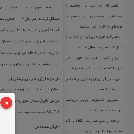
تعمیرگاه ام جی در مشهد |
::
را در مسیر طرح توسعه راه شمال شرقی 
عیب‌یابی تخصصی و تعمیرات
منتقل كردند.
حرفه‌ای MG با ۱۰ سال سابقه
فاصله كمی از محل دروازه قبلی بنا كرد
تعمیرگاه هیوندای كیا در مشهد |
::
البته در شیراز به غیر از دروازه قرآن
مركز تخصصی با ۱۰ سال تجربه
ندارند؛ اما در حافظه مردم ثبت شده ا
ریوان كمپ، تعهد به تحویل امن
::
دروازه قصابخانه، دروازه كازرون و درو
تجهیزات كمپینگ در شرایط بحرانی
فریت بار از ایران به دبی؛ راهنمای
تاریخچه قرآن های دروازه شیراز
::
كامل صفر تا صد
همان طور كه از اسم دروازه قرآن بر می
×
بهترین كشورها برای دریافت
در طی تاریخ، مهمان دروازه قرآن بود
::
شهروندی دوم و اقامت آسان
قرآن گذاشته شده بود، اطلاعاتی در 
ترجمه رسمی مدارك؛ نقطه‌ای كه
::
*قرآن هفده من
دقت حقوقی از زبان جلوتر می‌ایستد