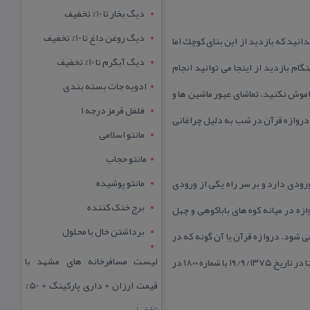
دیگ بخار تا 10% تخفیف
دیگ روغن داغ تا 10% تخفیف
انید كه بازدید از این بنای كوچك اما
دیگ آبگرم تا 10% تخفیف
ام بازدید از اینجا می توانید انجام
ادویه جات بسته بندی
موش نكنید. تماشای عبور ماشین ها و
فلفل قرمز درجه 1
دروازه قرآن در شب به دلیل چراغانی
مانتو اسلامی
مانتو حجاب
مانتو پوشیده
ودی دارد و بر سر راه یكی از ورودی
برج خنک کننده
زه در میانه كوه های باباكوهی و چهل
برداشتن خال با محلول
می شود. دروازه قرآن یا آن گونه كه در
لیست مسافرخانه های مشهد با
گذشته معروف بود، طاق قرآن، اكنون در كنار فلكه طاووسیه و در فاصله ده متری مقبره خواجوی كرمانی جای گرفته است. این بنا در تاریخ ۱۹/۹/۱۳۷۵ با شماره ۱۸۰۰ در
قیمت ارزان + داری پارکینگ + 50%
تخفیف