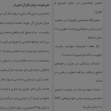
تعمیر تخصصی در محل (سریع و
تاریخچه دروازه قرآن شیراز
فوری)
نخستین باری كه بنای دروازه قرآن بر 
تعمیرگاه تخصصی كوییك در مشهد
::
| عیب‌یابی حرفه‌ای و امداد فوری با ۱۰
نشست. به دستور او بناهای متعددی در 
سال سابقه
برپا شد و جلوه خاصی به ورودی شهر داد
اگر فقط 10 وسیله بتوانید بخرید،
::
به سلامت و امنیت به اتمام برسانند؛
اولویت با كدام تجهیزات است؟
سلسله زندیه و حاكم ایران، دستور به 
خدمات پزشكی در منزل؛ راهنمای
::
اتاقكی ایجاد كرده و دو جلد قرآن نفی
جامع دریافت مراقبت‌های درمانی در
بعد از این بازسازی تا مدتی دروازه قر
خانه
محمد زكی خان نوری بازسازی و مرمت ش
امداد خودرو جك در مشهد | تعمیر
::
تخصصی و عیب‌یابی خودروهای JAC
علاوه بر اینها، آب انباری نیز در كنار
با ۱۰ سال تجربه
تا سال ۱۳۱۵ شمسی دروازه قرآ