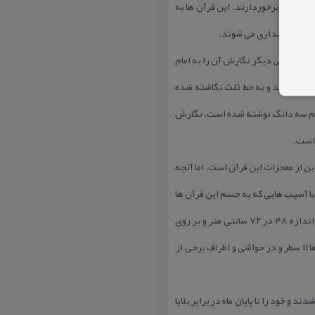
ت بسیار برخوردارند. این قرآن ها به
ه پارس نگهداری می شوند.
ت و برخی دیگر نگارش آن را به امام
 در دو جلد و به خط ثلث نگاشته شده
 قلم سه دانگ نوشته شده است. نگارش
 است.
ن است و این از معجزات این قرآن است. اما آنچه
۵ كیلوگرم داشته اند. اما به مرور زمان و با آسیب هایی كه به جسم این قرآن ها
وارد آمده، از وزن شان كاسته شده است. اكنون هر كدام از آنها بیش از ۲۱ كیلوگرم وزن دارند. این قرآن ها در قَطعی به اندازه ۴۸ در ۷۲ سانتی متر و بر روی
كاغذی به جنس “بلیغی” نوشته شده اند. این قرآن ها قطری بیش از ۲۵ سانتی متر و ۶۰۰ برگ دارد. هر صفحه از این قرآن ها ۱۱ سطر و در حواشی و اطراف برخی از
و خود را تا پایان ماه در برابر بلایا