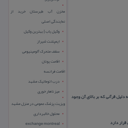
مخزن آب طبرستان خرید از
نمایندگی اصلی
وکیل یاب | بهترین وکیل
ایمپلنت شیراز
سقف متحرک آلومینیومی
اقامت یونان
اقامت فرانسه
درب اتوماتیک مشهد
میز ناهار خوری
ه دلیل قرآنی كه بر بالای آن وجود
ویزیت پزشک عمومی در منزل مشهد
محلول خالبرداری
قرار دارد
exchange montreal