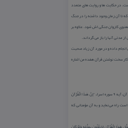
دم بوده است. در حكایت ها و روایت های متعدد
ه تا آن زمان وجود داشته را در جنگ
ه معنوی كاروان جنگی اش شود. علاوه بر
ز مدتی آنها را باز می گرداند.
ی انجام داده و در مورد آن زیاد صحبت
و كار سخت نوشتن قرآن هفده من اشاره
در بنای امروزی دروازه قرآن، آیاتی از قرآن به خط ثلث و نسخ دور تا دور دروازه را مزین كرده است. در پیشانی شمالی طاق آن، آیه ۹ سوره اسراء “إِنَّ هَذَا الْقُرْآنَ
 پایدارتر است راه می‌‏نماید و به آن مؤمنانی كه
 أَن یَأْتُواْ بمِثْلِ هَذَا الْقُرْآنِ لاَ یَأْتُونَ بمِثْلِهِ وَلَوْ كَانَ