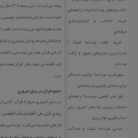
بیمه می ك
كت و شلوار مردانه شیك | راهنمای
::
آمده است كه نادرشاه افشار، موسس سل
خرید، انتخاب و استایل‌سازی
ها به همراه خود می برده است. قصد او ا
حرفه‌ای
او حاكمان و فرمانروایان بسیاری از كشو
خرید بافت مردانه شیك |
::
اثر این قرآن ها را می شد حتی تا گفته
جدیدترین مدل‌های پلیور و ژاكت
مردانه
كند گفته می شود، مگر “قرآن هفده من 
سویشرت مردانه؛ تركیب ایده‌آل
دارد.
::
برای استایل پاییزی و زمستانی
*جلوه قرآن در بنای امروزی
پاور متر كلمپی چیست؟ راهنمای
::
انتخاب بهترین وات‌متر انبری برای
یِهْدی لِلَّتِی هِیَ أَقْوَمُ وَیُبَشّرُ الْمُؤ
اندازه‌گیری توان برق
كارهای شایسته می‌‏كنند، مژده می‌‏د
بارانی مردانه شیك و ضدآب؛
::