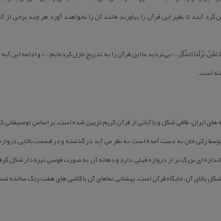
انس و جن گرد آیند تا نظیر این قرآن را بیاورند مانند آن را نخواهند آورد هر چند برخی از
آیه ۹ سوره حجر «إِنَّا نَحْنُ نَزَّلْنَا الذّكْرَ…؛ بی‌‏تردید ما این قرآن را به تدریج نازل كرده‌‏ایم …» و ادامه این 
ته است.
ه های ایران، طاقی شكل و با آیاتی از قرآن كریم تزیین شده است. بر اساس توصیفاتی كه
وسط زكی خان به دست آمده است، به نظر می آید در گذشته و در قسمت بالایی دروازه،
دازه ای بزرگ تر از دروازه قبلی دارد و دهانه آن به صورت قوسی تیزه دار شكل گ
شكل بالای آن، جایگاه قرآن است. پیشانی نماهای آن با كاشی های هفت رنگ ساخته ش