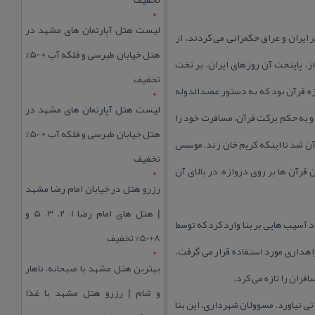
لیست هتل آپارتمان های مشهد در
 ایران و عراق حكمرانی می كردند. از
هتل خیابان طبرسی و فلکه آب + 50%
د و در سال ۳۶۹ ه.ق پادشاه ایران شد و در شیراز، پایتخت آن روزهای ایران، بر تخت
تخفیف
ازه قرآن بود كه به دستور عضدالدوله
لیست هتل آپارتمان های مشهد در
ه و به حكم بركت قرآن، مسافرت خود را
هتل خیابان طبرسی و فلکه آب + 50%
آن شد تا اینكه كریم خان زند، موسس
تخفیف
قرآن ها بر روی دروازه، در بالای آن
رزرو هتل در خیابان امام رضا مشهد
| هتل‌ های امام رضا 1، 2، 3، 5 و
د آسیب هایی بر بنا وارد كرد كه توسط
8+50% تخفیف
اهداری مورد استفاده قرار می گرفت.
بهترین هتل مشهد با صبحانه، ناهار
افران را تازه می كرد.
و شام | رزرو هتل مشهد با غذا
ندانی نیاورد. مسوولان شهرداری، این بنا