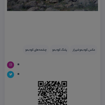
عكس كوه بمو شیراز
پلنگ كوه بمو
چشمه های كوه بمو