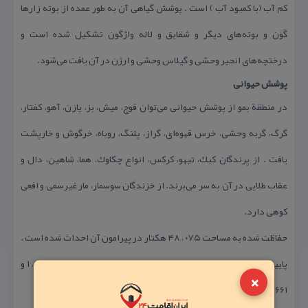
كم آب (با كمبود آب ) است . پوشش گیاهی آن به طور عمده از بوته زارها
گَوَن و بوته‌های دیگر و شقایق و لاله واژگون تشكیل شده است و
درختچه‌های انجیر وحشی و گیلاس وحشی و ارژن در آن یافت می‌شود.
پوشش حیوانی
در منطقة بمو از پوشش حیوانی می‌توان قوچ، میش، بز، پازن، آهو، كفتار،
گرگ، گربه وحشی، خرس قهوه‌ای، گراز، پلنگ، روباه، خرگوش و خارپشت
یافت . از پرندگان كبك، تیهو، كركس، انواع چكاوك، هما، شاهین، دال و
عقاب طلایی در آن به سر می‌برند. از خزندگان سوسمار، مار غیرسمی و افعی
كوهی دارد.
حفاظت شده به مساحت ۰۷۵ ، ۴۸ هكتار در پیرامون آن احداث شده است .
پایین‌ترین و بالاترین نقطة محدودة پارك از سطح دریا به ترتیب ۵۵۰ ، ۱ و
×
۶۶۱ ، ۲متر است.