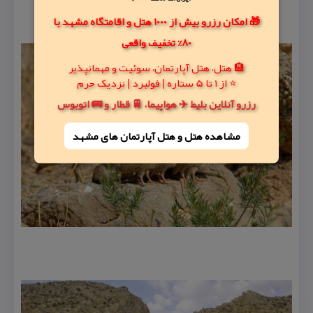
🎁 امکان رزرو بیش از 1000 هتل و اقامتگاه مشهد با
80% تخفیف واقعی
🏨 هتل، هتل آپارتمان، سوئیت و مهمانپذیر
⭐ از 1 تا 5 ستاره | فولبرد | نزدیک حرم
رزرو آنلاین بلیط ✈️ هواپیما، 🚆 قطار و 🚌 اتوبوس
مشاهده هتل و هتل‌ آپارتمان های مشهد