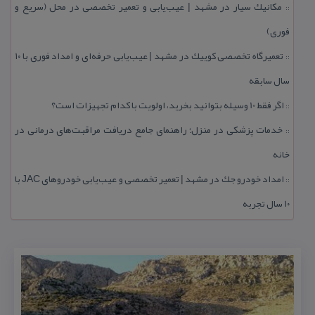
مكانیك سیار در مشهد | عیب‌یابی و تعمیر تخصصی در محل (سریع و
::
فوری)
تعمیرگاه تخصصی كوییك در مشهد | عیب‌یابی حرفه‌ای و امداد فوری با ۱۰
::
سال سابقه
اگر فقط 10 وسیله بتوانید بخرید، اولویت با كدام تجهیزات است؟
::
خدمات پزشكی در منزل؛ راهنمای جامع دریافت مراقبت‌های درمانی در
::
خانه
امداد خودرو جك در مشهد | تعمیر تخصصی و عیب‌یابی خودروهای JAC با
::
۱۰ سال تجربه