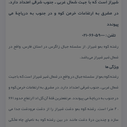
شیراز است كه با جهت شمال غربی ـ جنوب شرقی امتداد دارد.
در مشرق به ارتفاعات خرمن كوه و در جنوب به دریاچة می
پیوندد
تلفن : 66059000-021
رشته كوه بمو شیراز، از سلسله جبال زاگرس در استان فارس، واقع در
شمال شهر شیراز می‌باشد.
ویژگی ها
رشته كوه بمو از سلسله جبال در واقع در شمال شهر شیراز است كه با جهت
شمال غربی ـ جنوب شرقی امتداد دارد. در مشرق به ارتفاعات خرمن كوه و
در جنوب به دریاچة می پیوندد. مرتفعترین قلة آن كَل اد (ارتفاع حدود ۶۶۱
، ۲ متر) است. رشته كوه بمو دشت شیراز را از دشت مرودشت جدا می
سازد و چندین درة دشت مانند در بین رشته كوه به نامهای چاه مَحْكی