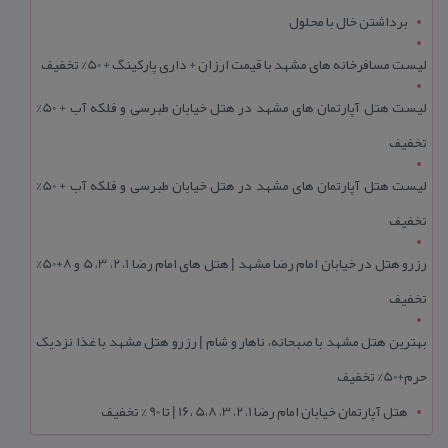
برداشتن خال با محلول
لیست مسافرخانه های مشهد با قیمت ارزان + داری پارکینگ + 50% تخفیف
لیست هتل آپارتمان های مشهد در هتل خیابان طبرسی و فلکه آب + 50%
تخفیف
لیست هتل آپارتمان های مشهد در هتل خیابان طبرسی و فلکه آب + 50%
تخفیف
رزرو هتل در خیابان امام رضا مشهد | هتل‌ های امام رضا 1، 2، 3، 5 و 8+50%
تخفیف
بهترین هتل مشهد با صبحانه، ناهار و شام | رزرو هتل مشهد با غذا نزدیک
حرم+50% تخفیف
هتل آپارتمان خیابان امام رضا 1، 2، 3، 5،8 ،16 | تا 90 % تخفیف