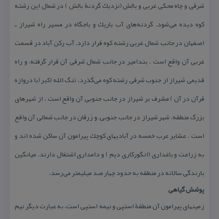
شرقی و چاه محكی غربی و بالِش (نزدیك گردنة بالِش ) در شمال این رشته
كوه دیده می‌شود. گردنه‌های آب باریك و باجگاه در مسیر راه شیراز ـ
اصفهان در جانب شمال غربی رشته كوه قرار دارد. آب ركن آباد در قسمت
غربی آن واقع است . بندامیر در جانب شمال شرقی آن قرار گرفته، و راه
قدیمی شیراز از جنوب شرقی رشته كوه می‌گذرد. تنگ الله اكبر (با دروازه
قرآن در آن ) مشرف بر شیراز در جانب جنوبی آن واقع است . از شهرهای
بزرگ منطقه، شهر شیراز در جانب جنوبی، و زَرقان در جانب شمالی آن واقع
است . عشایر عرب خمسه در آبادیهای كوچك پیرامون آن ساكن شده اند و
به زراعت و باغداری (انگوركاری دیم ) و دامداری اشتغال دارند. میانگین
بارندگی سالانه در منطقه به حدود چهار صد میلیمتر می‌رسد.
پوشش گیاهی
زمینهای پیرامون آن منطقة استپی و نیمه استپی است، به عبارت دیگر نیم