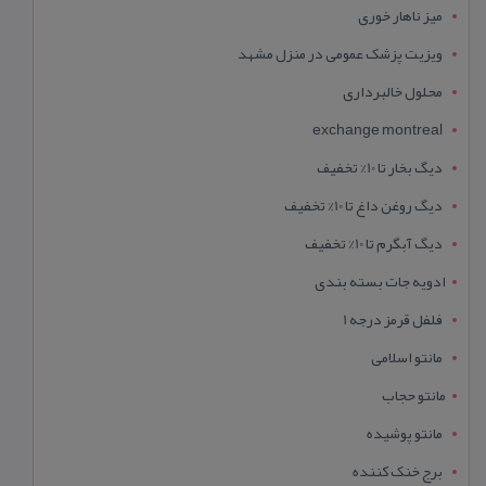
میز ناهار خوری
ویزیت پزشک عمومی در منزل مشهد
محلول خالبرداری
exchange montreal
دیگ بخار تا 10% تخفیف
دیگ روغن داغ تا 10% تخفیف
دیگ آبگرم تا 10% تخفیف
ادویه جات بسته بندی
فلفل قرمز درجه 1
مانتو اسلامی
مانتو حجاب
مانتو پوشیده
برج خنک کننده