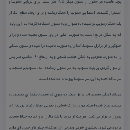
بود. فاصله هر ستون از ستون دیگر ۴/۵ متر است. برای برپایی ستونها و
استقرار گنبدها، ابتدا پی ستونها را سنگ ریخته و برای ایجاد سطح اتكا از
یك سنگ رسوبی تراشیده به عنوان پایه ستون استفاده كرده اند. این پایه،
كه به شكل مربع است، به صورت افقی در پای ستون تعبیه شده و برای
جلوگیری از تزلزل ستونها، آنها را یه صورت مادینه تراشیده و ستون سنگی
را به صورت عمودی به شكل هشت ضلعی و به ارتفاع ۲۶۰ سانتی متر پس
از سوار كردن بر پایه ستونها، به سر ستون رسانده اند. ستونهای مسجد با
سرب گداخته به این سر ستونها پیوند داده شده است.
مصالح اصلی مسجد آجر قرمز است؛ به طوری كه سبب نامگذاری مسجد، به
مسجد سرخ شده است. دو در بزرگ شمالی و جنوبی حیاط ارتباط این بنا را با
بیرون برقرار می كند. هر یك از درها با یك دالان طاق نما به حیاط مسجد
مربوط می شود. بخشهای شرقی و غربی آن، هركدام چهار طاق حجره ای دارد