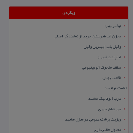
وبگردی
لوکس ویزا
مخزن آب طبرستان خرید از نمایندگی اصلی
وکیل یاب | بهترین وکیل
ایمپلنت شیراز
سقف متحرک آلومینیومی
اقامت یونان
اقامت فرانسه
درب اتوماتیک مشهد
میز ناهار خوری
ویزیت پزشک عمومی در منزل مشهد
محلول خالبرداری