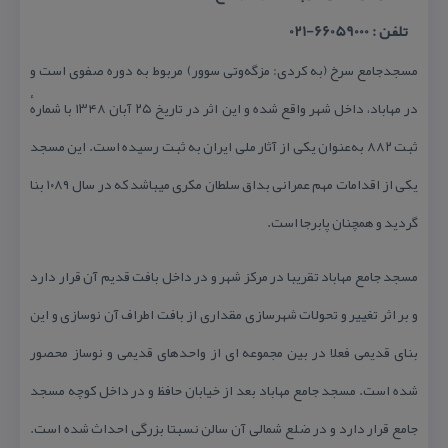
تلفن : 66059000-021
مسجدجامع سرخ (به كردی: مزگه‌وتی سوور) مربوط به دوره صفوی است و
در مهاباد، داخل شهر واقع شده و این اثر در تاریخ ۲۵ آبان ۱۳۴۸ با شمارهٔ
ثبت ۸۸۲ به‌عنوان یكی از آثار ملی ایران به ثبت رسیده است. این مسجد
یكی از اقدامات مهم عمرانی بداق سلطان مكری میباشد كه در سال ۱۰۸۹ بنا
گردید و همچنان پابرجا است.
مسجد جامع مهاباد تقریبا در مركز شهر و در داخل بافت قدیم آن قرار دارد
و بر اثر تغییر و تحولات شهرسازی مقداری از بافت اطراف آن نوسازی و این
بنای قدیمی فعلا در بین مجموعه ای از واحدهای قدیمی و نوساز محصور
شده است. مسجد جامع مهاباد بعد از خیابان حافظ و در داخل كوچه مسجد
جامع قرار دارد و در ضلع شمالی آن سالن نسبتا بزرگی احداث شده است.