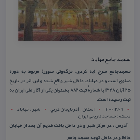
مسجد جامع مهاباد
مسجدجامع سرخ (به كردی: مزگه‌وتی سوور) مربوط به دوره
صفوی است و در مهاباد، داخل شهر واقع شده و این اثر در تاریخ
۲۵ آبان ۱۳۴۸ با شمارهٔ ثبت ۸۸۲ به‌عنوان یكی از آثار ملی ایران به
ثبت رسیده است.
1400/12/09
استان : آذربايجان غربي
شهر : مهاباد
دسته : مساجد تاریخی ایران
آدرس : در مركز شهر و در داخل بافت قدیم آن بعد از خیابان
حافظ و در داخل كوچه مسجد جامع