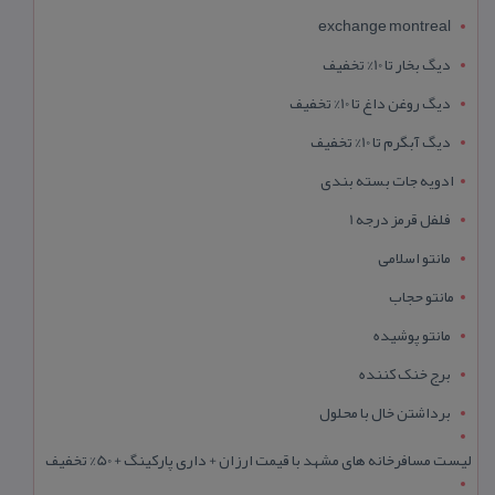
exchange montreal
دیگ بخار تا 10% تخفیف
دیگ روغن داغ تا 10% تخفیف
دیگ آبگرم تا 10% تخفیف
ادویه جات بسته بندی
فلفل قرمز درجه 1
مانتو اسلامی
مانتو حجاب
مانتو پوشیده
برج خنک کننده
برداشتن خال با محلول
لیست مسافرخانه های مشهد با قیمت ارزان + داری پارکینگ + 50% تخفیف