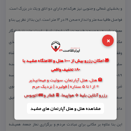
و بخشهای شمالی و جنوبی نیز هركدام دارای دو اتاق و یك در بزرگ است،
فواصل طاقها سه متر و اندازه صحن ۱۹ در ۱۲ متر است. این بنا از نظر پی بنا و
معماری شبیه به مسجد طسوج در آذربایجان شرقی است. متن تنها یادگار
×
مكتوب آن بر كتیبه سردر شمالی، بدین مضمون است:(( الحمدالله الذی
وفقنی الاتمام هذه المدرسه الشریفه فی ایام دوله السلطان الاعدل : شاه
🎁 امکان رزرو بیش از 1000 هتل و اقامتگاه مشهد با
سلیمان الحسین الموسوی الصفوی بهادرخان – خلدالله تعالی ملكه – فی سنه
80% تخفیف واقعی
۱۰۸۹ كتیبه سهراب المكری)) (خدا را سپاس كه مرا به اتمام این مدرسه
🏨 هتل، هتل آپارتمان، سوئیت و مهمانپذیر
⭐ از 1 تا 5 ستاره | فولبرد | نزدیک حرم
شریف در ایام حكومت عادل ترین سلطان، شاه سلیمان حسین موسوی
رزرو آنلاین بلیط ✈️ هواپیما، 🚆 قطار و 🚌 اتوبوس
صفوی بهادرخان – كه خدا ملكش را جاودان سازد – در سال ۱۰۸۹ه.ق توفیق
مشاهده هتل و هتل‌ آپارتمان های مشهد
داد. این را سهراب مكری نوشت.)
این بنا علاوه بر مكانی برای عبادت مردم و برگزاری نماز جمعه، همیشه