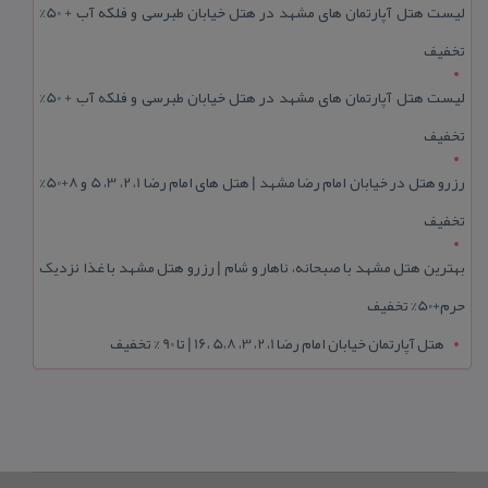
لیست هتل آپارتمان های مشهد در هتل خیابان طبرسی و فلکه آب + 50%
تخفیف
لیست هتل آپارتمان های مشهد در هتل خیابان طبرسی و فلکه آب + 50%
تخفیف
رزرو هتل در خیابان امام رضا مشهد | هتل‌ های امام رضا 1، 2، 3، 5 و 8+50%
تخفیف
بهترین هتل مشهد با صبحانه، ناهار و شام | رزرو هتل مشهد با غذا نزدیک
حرم+50% تخفیف
هتل آپارتمان خیابان امام رضا 1، 2، 3، 5،8 ،16 | تا 90 % تخفیف