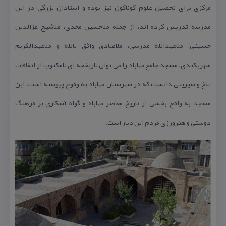
مركزی برای تحصیل علوم گوناگون نیز بوده و استادان بزرگی در این
مدرسه تدریس كرده اند، از جمله ملاحسین مجدی، ملاشیخ عزالدین
حسینی، ملاعبدالله مدرسی، ملاصادق واثق بالله و ملاعبدالكریم
شهریكندی. مسجد جامع مهاباد را می توان تاریخچه ای نامكتوب از اتفاقات
تلخ و شیرینی دانست كه در شهرستان مهاباد به وقوع پیوسته است. این
مسجد به واقع بخشی از تاریخ معاصر مهاباد و گواه آشكاری بر فرهنگ
دوستی و هنرورزی مردم این دیار است.