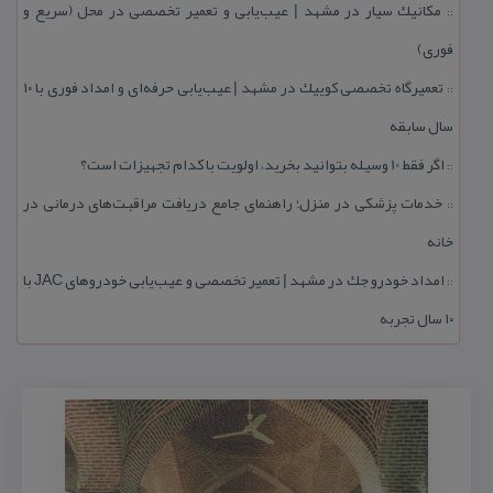
مكانیك سیار در مشهد | عیب‌یابی و تعمیر تخصصی در محل (سریع و
::
فوری)
تعمیرگاه تخصصی كوییك در مشهد | عیب‌یابی حرفه‌ای و امداد فوری با ۱۰
::
سال سابقه
اگر فقط 10 وسیله بتوانید بخرید، اولویت با كدام تجهیزات است؟
::
خدمات پزشكی در منزل؛ راهنمای جامع دریافت مراقبت‌های درمانی در
::
خانه
امداد خودرو جك در مشهد | تعمیر تخصصی و عیب‌یابی خودروهای JAC با
::
۱۰ سال تجربه