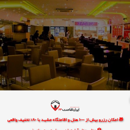
🎁 امکان رزرو بیش از 1000 هتل و اقامتگاه مشهد با 80% تخفیف واقعی
🏨 هتل، هتل آپارتمان، سوئیت و مهمانپذیر