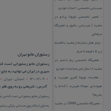
عیب‌یابی تخصصی + امداد خودرو
تعمیر تخصصی تویوتا پرادو در
::
مشهد | عیب‌یابی دقیق و تعمیرگاه
حرفه‌ای
چهار هتل‌ ستاره‌دار مشهد با فاصله
::
زیر 5 دقیقه تا حرم
رستوران مانو تهران
تعمیرگاه تخصصی رنو داستر در
::
رستوران مانو رستورانی است كه 
مشهد | ۱۰ سال تجربه و امداد خودرو
سیری در ایران می توانید به جای 
مقایسه تویوتا كمری هیبرید و
::
1400/12/09
استان : تهران
هیوندای سوناتا هیبرید | كدام را
آدرس : شریعتی رو به روی ظفر م
بخریم؟
رستوران مانو رستورانی است كه می توا
تعمیرگاه تخصصی SWM در مشهد
::
به جای اینكه روی صندلی پاركی بنشینی