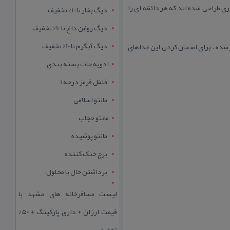
ی طراحی شده اند كه هر ذائقه ای را
دیگ بخار تا 10% تخفیف
دیگ روغن داغ تا 10% تخفیف
دیگ آبگرم تا 10% تخفیف
شده . برای امتحان كردن این غذاهای
ادویه جات بسته بندی
فلفل قرمز درجه 1
مانتو اسلامی
مانتو حجاب
مانتو پوشیده
برج خنک کننده
برداشتن خال با محلول
لیست مسافرخانه های مشهد با
قیمت ارزان + داری پارکینگ + 50%
تخفیف