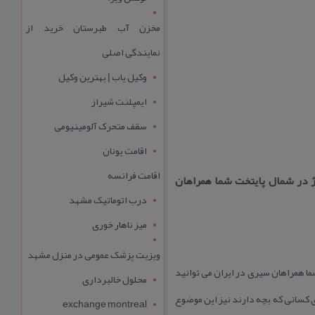
مخزن آب طبرستان خرید از
نمایندگی اصلی
وکیل یاب | بهترین وکیل
ایمپلنت شیراز
سقف متحرک آلومینیومی
اقامت یونان
اقامت فرانسه
ژ در شمال پایتخت شما همراهان
درب اتوماتیک مشهد
میز ناهار خوری
ویزیت پزشک عمومی در منزل مشهد
ما همراهان سیری در ایران می توانید
محلول خالبرداری
ی كسانی كه بچه دارند نیز این موضوع
exchange montreal