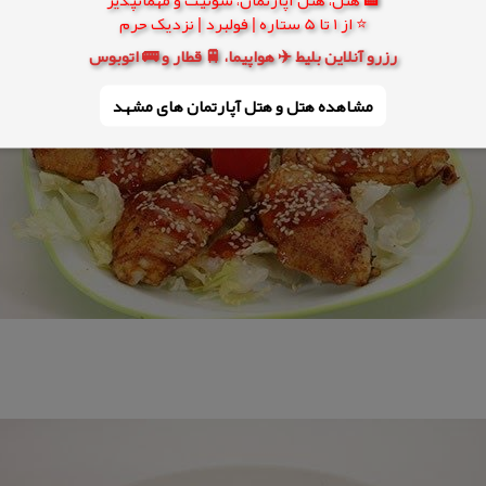
⭐ از 1 تا 5 ستاره | فولبرد | نزدیک حرم
رزرو آنلاین بلیط ✈️ هواپیما، 🚆 قطار و 🚌 اتوبوس
مشاهده هتل و هتل‌ آپارتمان های مشهد