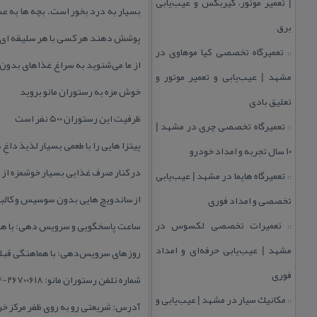
| تعمیر موتور، گیربكس و عیب‌یابی
بسیار به درد بخور است. بچه ها به ع
برق
پوشش دهند هر كسی با هر سلیقه ای می
تعمیرگاه تخصصی كیا موهاوی در
::
از ما می‌شنوید به سراغ غذاهای بدون
مشهد | عیب‌یابی و تعمیر موتور و
خوش مزه به رستوران مانو بروید
تعلیق بادی
ظرفیت این رستوران ۵۰۰ نفر است
تعمیرگاه تخصصی چری در مشهد |
::
پیتزا هایی را با طعمی بسیار لذیذ داغِ
۱۰ سال تجربه و امداد خودرو
در كنار صرف غذایی بسیار خوشمزه از 
تعمیرگاه هایما در مشهد | عیب‌یابی
::
ازساندویچ هایی بدون سوسیس و كالبا
تخصصی و امداد فوری
تعمیرات تخصصی لكسوس در
ساعت پاسخگویی و سرویس دهی: با هم
::
مشهد | عیب‌یابی حرفه‌ای و امداد
روزهای سرویس‌دهی: با هماهنگی قبل
فوری
شماره تلفن رستوران مانو: ۲۶۷۰۰۶۱۸-۲۶۷۰۰۶۲۴
مكانیك سیار در مشهد | عیب‌یابی و
::
آدرس: شریعتی رو به روی ظفر مركز خر