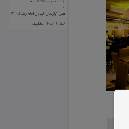
نزدیک حرم+50% تخفیف
هتل آپارتمان خیابان امام رضا 1، 2، 3،
5،8 ،16 | تا 90 % تخفیف