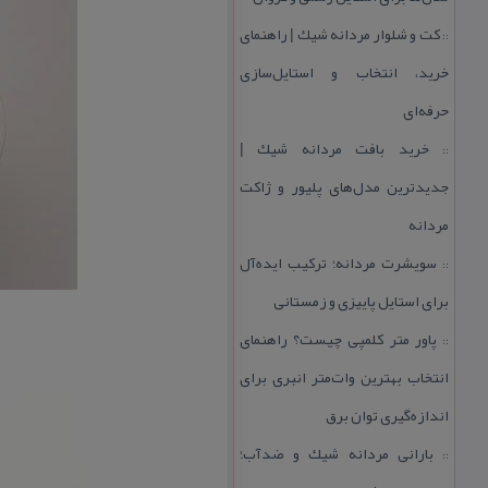
كت و شلوار مردانه شیك | راهنمای
::
خرید، انتخاب و استایل‌سازی
حرفه‌ای
خرید بافت مردانه شیك |
::
جدیدترین مدل‌های پلیور و ژاكت
مردانه
سویشرت مردانه؛ تركیب ایده‌آل
::
برای استایل پاییزی و زمستانی
پاور متر كلمپی چیست؟ راهنمای
::
انتخاب بهترین وات‌متر انبری برای
اندازه‌گیری توان برق
بارانی مردانه شیك و ضدآب؛
::