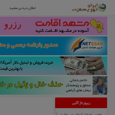
اماکن دیدنی مشهد
ریپورتاژ آگهی
تعمیر تویوتا كرولا در مشهد |
::