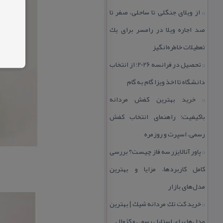
از ویلای جنگلی تا ساحلی، صفر تا
::
صد اجاره ویلا در رامسر برای یك
تعطیلات خاطره‌انگیز
تحصیل در فرانسه 2026؛ از انتخاب
::
دانشگاه تا اخذ ویزا گام به گام
خرید بهترین كفش مردانه
::
باكیفیت؛ راهنمای انتخاب كفش
رسمی، اسپرت و روزمره
پاور آنالایزر سه فاز چیست؟ بررسی
::
كامل كاربردها، مزایا و بهترین
مدل‌های بازار
خرید كت تك مردانه شیك | بهترین
::
مدل‌ها برای استایل رسمی و كژوال