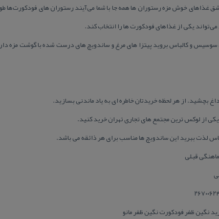
شق غذاهای خوش مزه رستوران ها همه جا با شما می‌آیند رستوران های فودكورت‌ها طور
‌تواند یكی از غذاهای فودكورت ها را انتخاب كند.
 سوسیس و كالباس بروید پیتزا های مرغ و ساندویچ های درست شده با گوشت مزه دار 
 داغ بچشید. از هر لحظه خریدتان خاطره ای به یاد ماندنی بسازید.
یكی از لوكس ترین مجتمع های تجاری تهران خرید كنید.
س لذت ببرید این ساندویچ ها مناسب برای هر ذائقه می باشد.
اهنگی قبلی
ی
ید نگین ظفر فودكورت نگین ظفر مانو