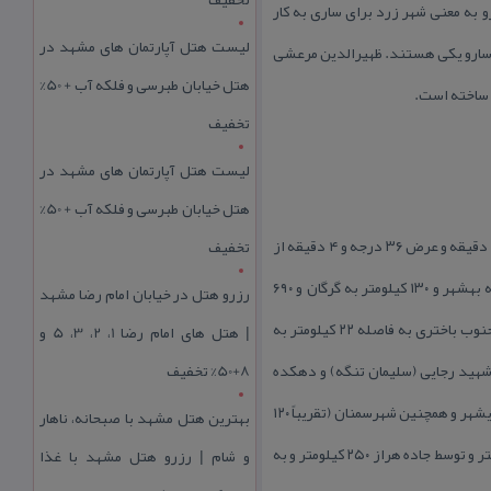
و به معنی شهر زرد برای ساری به كار
لیست هتل آپارتمان های مشهد در
ا و سارو یكی هستند. ظهیرالدین مرعشی
هتل خیابان طبرسی و فلکه آب + 50%
ه ساخته است.
تخفیف
لیست هتل آپارتمان های مشهد در
هتل خیابان طبرسی و فلکه آب + 50%
شهر ساری واقع در كوهپایه‌های رشته كوه البرز دارای دو بخش كوهستانی و دشت می‌باشد در طول جغرافیایی ۵۳ درجه و ۵ دقیقه و عرض ۳۶ درجه و ۴ دقیقه از
تخفیف
خاور به فاصله حدود ۱۰ كیلومتر به شهرسورك و شمال خاوری به فاصله حدود ۲۵ كیلومتر به نكا و به فاصله ۴۵ كیلومتر به بهشهر و ۱۳۰ كیلومتر به گرگان و ۶۹۰
رزرو هتل در خیابان امام رضا مشهد
كیلومتر به مشهد و از شمال به فاصله ۳۵ كیلومتر به دریای مازندران و از شمال باختری به فرح آباد و جویبار و لاریم و از جنوب باختری به فاصله ۲۲ كیلومتر به
| هتل‌ های امام رضا 1، 2، 3، 5 و
 و آمل به فاصله تقریبی ۶۰ كیلومتر و از جنوب به فاصله ۳۰ كیلومتر به سد شهید رجایی (سلیمان تنگه) و دهكده
8+50% تخفیف
آرامش و بوسیله آزادراه در حال ساخت كیاسر به فاصله تقریبی ۸۰ كیلومتر به دیباج و از آنجا به شهرستان‌های دامغان و مهدیشهر و همچنین شهرسمنان (تقریباً ۱۲۰
بهترین هتل مشهد با صبحانه، ناهار
كیلومتر) محدود است. همچنین ساری به فاصله كمتر از ۱۵۰ كیلومتر از تهران واقع گردیده و توسط جاده فیروزكوه ۲۶۵ كیلومتر و توسط جاده هراز ۲۵۰ كیلومتر و به
و شام | رزرو هتل مشهد با غذا