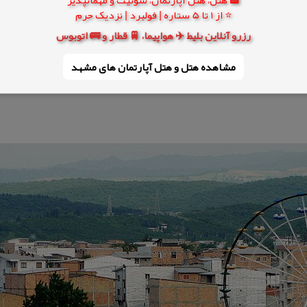
 شیعه دوازده‌امامی می‌باشند.
⭐ از 1 تا 5 ستاره | فولبرد | نزدیک حرم
رزرو آنلاین بلیط ✈️ هواپیما، 🚆 قطار و 🚌 اتوبوس
مشاهده هتل و هتل‌ آپارتمان های مشهد
۲ نفر بوده است كه از سال ۸۵ تا به حال ۲٫۵۵ درصد رشد داشته است.