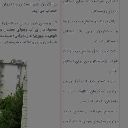
انتخابی هوشمندانه برای استایل
بزرگترین شهر استان مازندران 
حساب می آید.
پاییزی و زمستانی
پالتو مردانه؛ راهنمای خرید، مدل‌ها
::
آب و هوای شهر ساری در فصل تابس
معمولاََ دارای آب وهوای معتدل
و ست‌كردن برای یك استایل
قومیت تپوری( مازندرانی) هستند 
زمستانی شیك
مسلمان و پیرو مذهب شیعه میباش
ژاكت مردانه | راهنمای خرید ژاكت
::
شیك، گرم و كاربردی برای استایل
آقایان
خرید تستر عایق آنالوگ | بررسی
::
بهترین میگرهای آنالوگ بازار +
راهنمای انتخاب تخصصی
هودی مردانه؛ راهنمای خرید
::
بهترین مدل‌های هودی شیك، گرم و