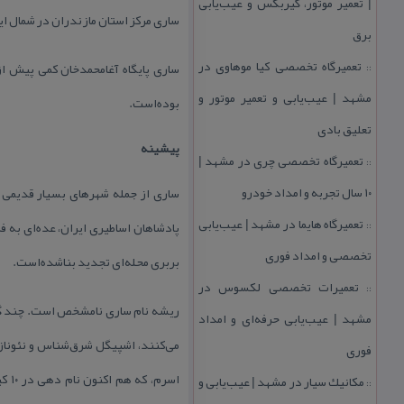
| تعمیر موتور، گیربكس و عیب‌یابی
ساری مركز استان مازندران در شمال ای
برق
تعمیرگاه تخصصی كیا موهاوی در
::
مشهد | عیب‌یابی و تعمیر موتور و
بوده‌است.
تعلیق بادی
پیشینه
تعمیرگاه تخصصی چری در مشهد |
::
۱۰ سال تجربه و امداد خودرو
ساری از جمله شهرهای بسیار قدیمی ا
تعمیرگاه هایما در مشهد | عیب‌یابی
پادشاهان اساطیری ایران، عده‌ای به
::
تخصصی و امداد فوری
بربری محله‌ای تجدید بناشده‌است.
تعمیرات تخصصی لكسوس در
::
ریشه نام ساری نامشخص است. چند گمانه
مشهد | عیب‌یابی حرفه‌ای و امداد
می‌كنند، اشپیگل شرق‌شناس و نئونازیس
فوری
اسر
مكانیك سیار در مشهد | عیب‌یابی و
::