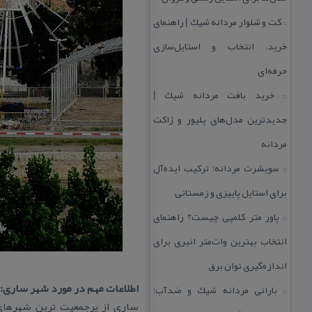
كت و شلوار مردانه شیك | راهنمای
::
خرید، انتخاب و استایل‌سازی
حرفه‌ای
خرید بافت مردانه شیك |
::
جدیدترین مدل‌های پلیور و ژاكت
مردانه
سویشرت مردانه؛ تركیب ایده‌آل
::
برای استایل پاییزی و زمستانی
پاور متر كلمپی چیست؟ راهنمای
::
انتخاب بهترین وات‌متر انبری برای
اندازه‌گیری توان برق
اطلاعات مهم در مورد شهر ساری:
بارانی مردانه شیك و ضدآب؛
::
ساری از پرجمعیت ترین شهرهای