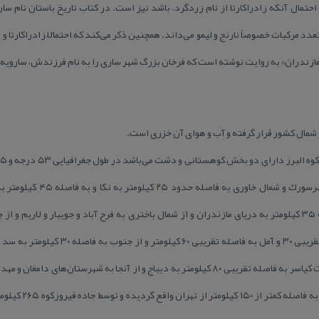
تمال آنكه زادراكارتا از نام زردگرد، باشد نیز است. در كتاب تاریخ باستان نام سار
عدد مركبات خصوصاً نارنج و لیمو می‌داند. همچنین ذكر می‌كند كه احتمالاً زادراكارت
و مازندران» به روایت نوشته است كه فرخان بزرگ شهر ساری را به نام فرزندش، ساروی
 شمال كشور قرار گرفته و آب و هوای آن خزری است.
قائمشهر و از باختر به بابل به فاصله تقریبی ۳۰