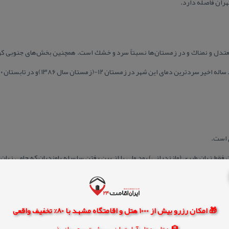
معتدل و نمناك و در زمستان‌ها نسبتاً سرد و خشك است. همچنین بخش‌های جنوبی ك
 شهر در زمستان ۱۲-(زمستان سال ۱۳۸۶)و در تابستان ۴۰+(تابستان ۱۳۸۳) بوده‌است.
 است.
فقط زبان طبری (مازندرانی) بود ولی با از بین رفتن سلسله باوندیان كه حامی زبان 
ین آن شد. تا قبل از سقوط باوندیان زبان مازندرانی با خط پهلوی نگاشته می‌شد و 
🎁 امکان رزرو بیش از 1000 هتل و اقامتگاه مشهد با 80% تخفیف واقعی
🏨 هتل، هتل آپارتمان، سوئیت و مهمانپذیر