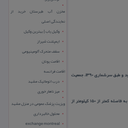
مخزن آب طبرستان خرید از
نمایندگی اصلی
وکیل یاب | بهترین وکیل
ایمپلنت شیراز
سقف متحرک آلومینیومی
اقامت یونان
اقامت فرانسه
ساری پایگاه آغامحمدخان كمی پیش از تاجگذاری قاجار بوده است. ساری به سه منطقهٔ شهری تقسیم می‌شود و طبق سرشماری ۱۳۹۰، جمعیت
درب اتوماتیک مشهد
میز ناهار خوری
آدرس : مركز استان مازندران در شمال ایران به فاصله حدود ۱۰ كیلومتر به شهرسورك و شمال خاوری به فاصله كمتر از ۱۵۰ كیلومتر از
ویزیت پزشک عمومی در منزل مشهد
محلول خالبرداری
exchange montreal