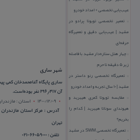
عیب‌یابی تخصصی + امداد خودرو
تعمیر تخصصی تویوتا پرادو در
::
مشهد | عیب‌یابی دقیق و تعمیرگاه
حرفه‌ای
چهار هتل‌ ستاره‌دار مشهد با فاصله
::
زیر 5 دقیقه تا حرم
شهر ساری
تعمیرگاه تخصصی رنو داستر در
::
مشهد | ۱۰ سال تجربه و امداد خودرو
آن ۲۹۶٫۴۱۷ نفر بوده‌است.
مقایسه تویوتا كمری هیبرید و
::
1400/12/09
استان : مازندرا
هیوندای سوناتا هیبرید | كدام را
بخریم؟
تهران
تعمیرگاه تخصصی SWM در مشهد
::
تلفن : 66059000-021