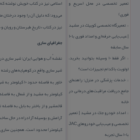
تعمیر تخصصی در محل (سریع و
اسلامی نیز در كتاب خویش نوشته كه اح
فوری)
می‌رود؛ كه دلیل آن را وجود درختان مت
تعمیرگاه تخصصی كوییك در مشهد
::
نیز در كتاب «تاریخ طبرستان و رویان 
| عیب‌یابی حرفه‌ای و امداد فوری با ۱۰
جغرافیای ساری
سال سابقه
اگر فقط 10 وسیله بتوانید بخرید،
نقشهٔ آب و هوایی ایران؛ شهر ساری در
::
اولویت با كدام تجهیزات است؟
خدمات پزشكی در منزل؛ راهنمای
::
جامع دریافت مراقبت‌های درمانی در
خانه
امداد خودرو جك در مشهد | تعمیر
::
تخصصی و عیب‌یابی خودروهای JAC
با ۱۰ سال تجربه