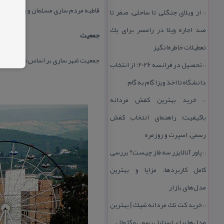
قاطبه مردم ساری مسلمان و پیرو مذهب
از ویلای جنگلی تا ساحلی، صفر تا
::
صد اجاره ویلا در رامسر برای یك
جمعیت
تعطیلات خاطره‌انگیز
جمعیت شهر ساری بر اساس نتایج سرشماری عمومی نفوس و مسكن سال ۱۳۹۰، ۹۶٬۴۱۷
تحصیل در فرانسه 2026؛ از انتخاب
::
دانشگاه تا اخذ ویزا گام به گام
خرید بهترین كفش مردانه
::
باكیفیت؛ راهنمای انتخاب كفش
رسمی، اسپرت و روزمره
پاور آنالایزر سه فاز چیست؟ بررسی
::
كامل كاربردها، مزایا و بهترین
مدل‌های بازار
خرید كت تك مردانه شیك | بهترین
::
مدل‌ها برای استایل رسمی و كژوال