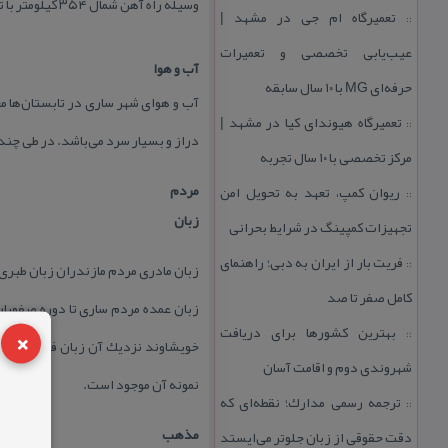
وسیله راه آهن شمال ۳۵۴ كیلومتر با تهران فاصله دارد.
تعمیرگاه ام جی در مشهد |
::
عیب‌یابی تخصصی و تعمیرات
آب و هوا
حرفه‌ای MG با ۱۰ سال سابقه
آب و هوای شهر ساری در تابستان‌ها 
تعمیرگاه هیوندای كیا در مشهد |
::
دراز و بسیار سرد می‌باشد. در طی چند ساله اخیر سردترین دمای این
مركز تخصصی با ۱۰ سال تجربه
مردم
ریوان كمپ، تعهد به تحویل امن
::
زبان
تجهیزات كمپینگ در شرایط بحرانی
فریت بار از ایران به دبی؛ راهنمای
::
زبان مادری مردم مازندران زبان طبری
كامل صفر تا صد
زبان عمده مردم ساری تا دوره صفویان 
×
بهترین كشورها برای دریافت
::
خویشاوند نزدیك آن زبان فارسی جایگز
شهروندی دوم و اقامت آسان
نمونه آن موجود است.
ترجمه رسمی مدارك؛ نقطه‌ای كه
::
مذهب
دقت حقوقی از زبان جلوتر می‌ایستد