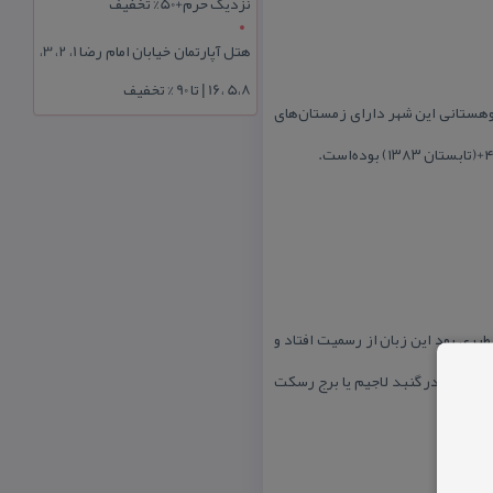
نزدیک حرم+50% تخفیف
هتل آپارتمان خیابان امام رضا 1، 2، 3،
5،8 ،16 | تا 90 % تخفیف
وهستانی این شهر دارای زمستان‌های
طبری بود این زبان از رسمیت افتاد و
هنوز هم در گنبد لاجیم یا برج رسكت