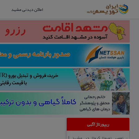
اماکن دیدنی مشهد
ریپورتاژ آگهی
تعمیر تویوتا كرولا در مشهد |
::