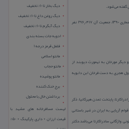
دیگ بخار تا 10% تخفیف
 گفته می‌شود.
دیگ روغن داغ تا 10% تخفیف
ساری پایگاه آغامحمدخان كمی پیش از تاجگذاری قاجار بوده است. ساری به سه منطقهٔ شهری تقسیم می‌شود و طبق سرشماری ۱۳۹۰، جمعیت آن ۲۹۶٫۴۱۷ نفر
دیگ آبگرم تا 10% تخفیف
ادویه جات بسته بندی
فلفل قرمز درجه 1
مانتو اسلامی
 دیگر مورخان به تهمورث دیوبند از
مانتو حجاب
اول هجری به دست فرخان ابن دابویه
مانتو پوشیده
برج خنک کننده
برداشتن خال با محلول
راكارتا، پایتخت تمدن هیركانیا، ذكر
لیست مسافرخانه های مشهد با
وام آریایی به ایران در شهر باستانی
قیمت ارزان + داری پارکینگ + 50%
اری دگرگونی واژگانی سادراكارتا می‌باشد،دكتر
تخفیف