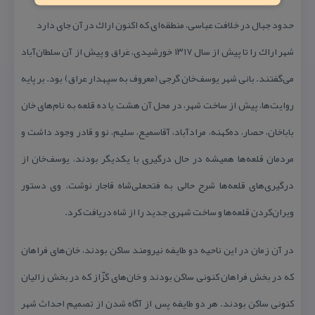
حدود جبال در خلافت عباسی، منطقه‌ای كه اكنون اراك در آن جای دارد
شهر اراك را تا پیش از سال ۱۳۱۷ خورشیدی، عَراق و پیش از آن سلطان‌آباد
می‌گفتند. بانی شهر یوسف‌خان گرجی (معروف به سپهدار عراق) بود. بر پایه
روایت‌ها، پیش از ساخت شهر، در محل آن هشت یا ده قلعه به نام‌های خان
باباخان، حصار، ده‌كهنه، مرادآباد، آقاسمیع، سلیم، نو و قادر وجود داشت و
مردمان قلعه‌ها همیشه در حال درگیری با یكدیگر بودند، یوسف‌خان از
درگیری‌های قلعه‌ها شرح حالی به فتحعلی‌شاه قاجار نوشت. وی دستور
ویران‌كردن قلعه‌ها و ساخت شهری جدید را از شاه دریافت كرد.
در آن زمان در این ناحیه دو طایفه نیرومند ساكن بودند، خان‌های فراهان
كه در بخش فراهان كنونی ساكن بودند و خان‌های كَزّاز كه در بخش زالیان
كنونی ساكن بودند. هر دو طایفه پس از آگاه شدن از تصمیم احداث شهر