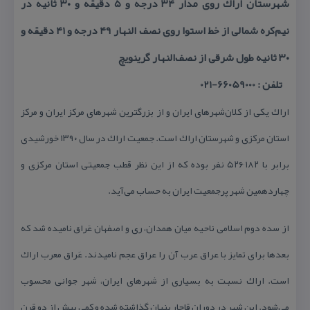
شهرستان اراك روی مدار ۳۴ درجه و ۵ دقیقه و ۳۰ ثانیه در
نیم‌كره شمالی از خط استوا روی نصف النهار ۴۹ درجه و ۴۱ دقیقه و
۳۰ ثانیه طول شرقی از نصف‌النهار گرینویچ
تلفن : 66059000-021
اراك یكی از كلان‌شهرهای ایران و از بزرگترین شهرهای مركز ایران و مركز
استان مركزی و شهرستان اراك است. جمعیت اراك در سال ۱۳۹۰ خورشیدی
برابر با ۵۲۶٬۱۸۲ نفر بوده كه از این نظر قطب جمعیتی استان مركزی و
چهاردهمین شهر پرجمعیت ایران به حساب می‌آید.
از سده دوم اسلامی ناحیه میان همدان، ری و اصفهان عَراق نامیده شد كه
بعدها برای تمایز با عراق عرب آن را عراق عجم نامیدند. عَراق معرب اراك
است. اراك نسبت به بسیاری از شهرهای ایران، شهر جوانی محسوب
می‌شود. این شهر در دوران قاجار بنیان گذاشته شده و كمی بیش از دو قرن