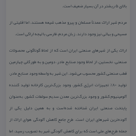
بالای ۵ ریشتر در آن بسیار ضعیف است.
مردم شهر اراك عمدتاً مسلمان و پیرو مذهب شیعه هستند، اما اقلیتی از
مسیحی و بهائی نیز وجود دارند. زبان مردم، فارسی با لهجه اراكی است.
اراك یكی از شهرهای صنعتی ایران است كه از لحاظ گوناگونی محصولات
صنعتی، نخستین، از لحاظ وجود صنایع مادر، دومین و به طور كلی چهارمین
قطب صنعتی كشور محسوب می‌شود. این شهر به واسطه وجود صنایع مادر،
تولید ۸۰٪ تجهیزات انرژی كشور، وجود بزرگ‌ترین كارخانه تولید كننده
آلومینیوم كشور و وجود بزرگ‌ترین معدن سدیم سولفات كشور، به‌عنوان
پایتخت صنعتی ایران شناخته شده‌است و به همین دلیل یكی از
آلوده‌ترین شهرهای ایران است. طرح جامع كاهش آلودگی هوای اراك از
جمله طرح‌های ملی است كه برای كاهش آلودگی شهر به تصویب رسید، اما