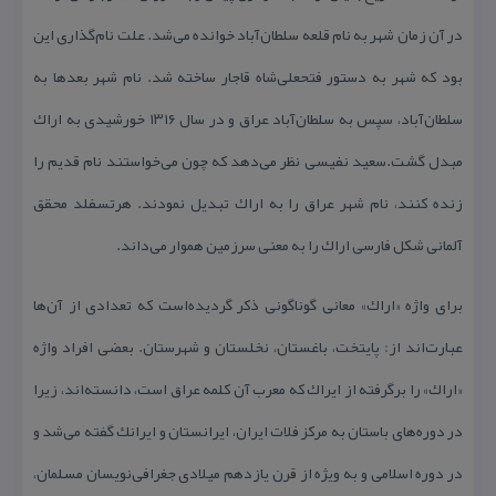
در آن زمان شهر به نام قلعه سلطان‌آباد خوانده می‌شد. علت نام‌گذاری این
بود كه شهر به دستور فتحعلی‌شاه قاجار ساخته شد. نام شهر بعدها به
سلطان‌آباد، سپس به سلطان‌آباد عراق و در سال ۱۳۱۶ خورشیدی به اراك
مبدل گشت.سعید نفیسی نظر می‌دهد كه چون می‌خواستند نام قدیم را
زنده كنند، نام شهر عراق را به اراك تبدیل نمودند. هرتسفلد محقق
آلمانی شكل فارسی اراك را به معنی سرزمین هموار می‌داند.
برای واژه «اراك» معانی گوناگونی ذكر گردیده‌است كه تعدادی از آن‌ها
عبارت‌اند از: پایتخت، باغستان، نخلستان و شهرستان. بعضی افراد واژه
«اراك» را برگرفته از ایراك كه معرب آن كلمه عراق است، دانسته‌اند، زیرا
در دوره‌های باستان به مركز فلات ایران، ایرانستان و ایرانك گفته می‌شد و
در دوره اسلامی و به ویژه از قرن یازدهم میلادی جغرافی‌نویسان مسلمان،