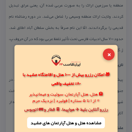
منطقه یا سرزمین اراك را به صورت عربی شده آن، یعنی عراق تبدیل
كردند. ولایت اراك منطقه وسیعی را شامل می‌شد. در دوره رضاشاه نام
قدیمی را برگرداندند، امّا این نام صرفاً به بخش سلطان آباد اطلاق شد.
حدود ۷۰۰ سال ادبیات فارسی تحت تأثیر تلفظ عربی بود كه در آن حروف پ،
ژ، گ، ك، چ و… حذف و دگرگون می‌شد.
×
تاریخچه
🎁 امکان رزرو بیش از 1000 هتل و اقامتگاه مشهد با
پیش از ساخت شهر در جای كنونی و در پیرامون آن چند ده وجود داشت، در
80% تخفیف واقعی
جنوب شهر ده قلعه و قلعه‌نو و در غرب شهر ده حصار بود كه برای ساخت
🏨 هتل، هتل آپارتمان، سوئیت و مهمانپذیر
⭐ از 1 تا 5 ستاره | فولبرد | نزدیک حرم
شهر ویران شدند. در جای كنونی شهر دهی بنام دستگرده بوده است كه از
رزرو آنلاین بلیط ✈️ هواپیما، 🚆 قطار و 🚌 اتوبوس
آثار آن قناتی باقی‌مانده كه به «قنات ده» شناخته شده است.
مشاهده هتل و هتل‌ آپارتمان های مشهد
علت شكل‌گیری شهر