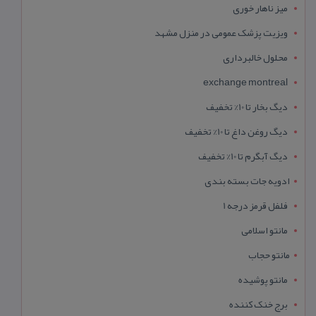
میز ناهار خوری
ویزیت پزشک عمومی در منزل مشهد
محلول خالبرداری
exchange montreal
دیگ بخار تا 10% تخفیف
دیگ روغن داغ تا 10% تخفیف
دیگ آبگرم تا 10% تخفیف
ادویه جات بسته بندی
فلفل قرمز درجه 1
مانتو اسلامی
مانتو حجاب
مانتو پوشیده
برج خنک کننده