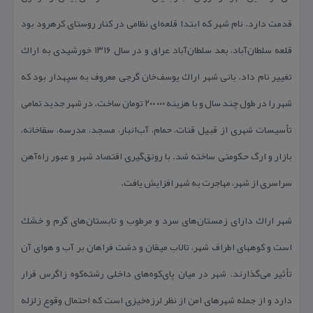
قدمت دارد. نام شهر كه ابتدا قلعه‌ای نظامی در كنار روستای كرهرود بود
قلعه سلطان‌آباد، بعد سلطان‌آباد عراق و در سال ۱۳۱۶ خورشیدی به اراك
تغییر نام داد. بانی شهر اراك یوسف‌خان گرجی معروف به سپهدار بود كه
شهر را در طول چند سال و با هزینه ۲۰۰٬۰۰۰ تومان ساخت. در شهر جدید تمامی
تأسیسات شهری از قبیل قنات، حمام، آب‌انبار، مسجد، مدرسه، سقاخانه،
بازار و ارگ حكومتی ساخته شد. با رونق‌گیری اقتصاد شهر و عبور راه‌آهن
سراسری از شهر، مهاجرت به شهر افزایش یافت.
شهر اراك دارای زمستان‌های سرد و مرطوب و تابستان‌های گرم و خشك
است و كوههای اطراف شهر، تالاب میقان و دشت فراهان بر آب و هوای آن
تأثیر می‌گذارند. شهر در میان پای‌كوه‌های داخلی رشته‌كوه زاگرس قرار
دارد و از جمله شهرهای امن از نظر لرزه‌خیزی است كه احتمال وقوع زلزله