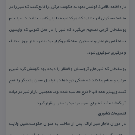
تازه (قلعه نظامی)، كوشش نمودند حكومت مركزی را قانع كنند كه شهر را در
منطقه مسكونی آنها بنا نهد كه هركدام به دلایلی كامیاب نشدند. سرانجام
یوسف‌خان گرجی تصمیم می‌گیرد كه شهر را در محل كنونی كه واپسین
نقطه قلمرو فراهان و نخستین نقطه قلمرو كزاز بود بنا نهد تا از بروز اختلاف
و درگیری جلوگیری شود.
یوسف‌خان كه شهرهای گرجستان و قفقاز را دیده بود، كوشش كرد شهری
مرتب و منظم بنا كند كه همگی كوچه‌ها در فواصل معین یكدیگر را قطع
كنند و پهنای همه آنها ۶ ذرع محاسبه شده بود. همچنین بازار شهر در میانه
آن گماشته شد كه برای عموم مردم دردسترس قرار گیرد.
تقسیمات كشوری
در دوران قاجار شهر اراك، پس از ساخت به عنوان حكومت‌نشین ولایت
عراق برگزیده شد. در دوره پهلوی، بر پایه نخستین قانون تقسیمات