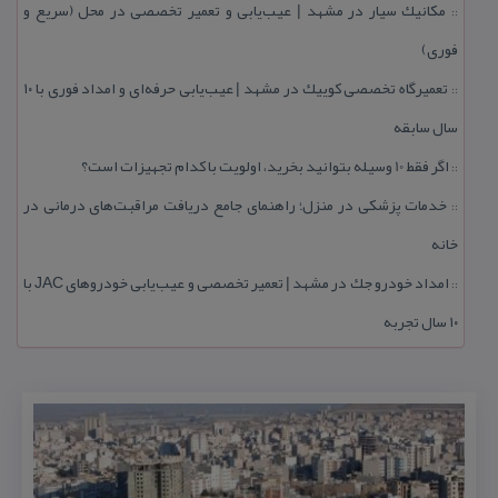
مكانیك سیار در مشهد | عیب‌یابی و تعمیر تخصصی در محل (سریع و
::
فوری)
تعمیرگاه تخصصی كوییك در مشهد | عیب‌یابی حرفه‌ای و امداد فوری با ۱۰
::
سال سابقه
اگر فقط 10 وسیله بتوانید بخرید، اولویت با كدام تجهیزات است؟
::
خدمات پزشكی در منزل؛ راهنمای جامع دریافت مراقبت‌های درمانی در
::
خانه
امداد خودرو جك در مشهد | تعمیر تخصصی و عیب‌یابی خودروهای JAC با
::
۱۰ سال تجربه