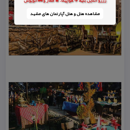
رزرو آنلاین بلیط ✈️ هواپیما، 🚆 قطار و 🚌 اتوبوس
مشاهده هتل و هتل‌ آپارتمان های مشهد