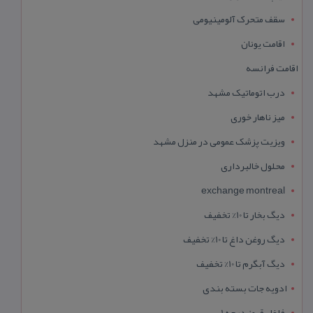
سقف متحرک آلومینیومی
اقامت یونان
اقامت فرانسه
درب اتوماتیک مشهد
میز ناهار خوری
ویزیت پزشک عمومی در منزل مشهد
محلول خالبرداری
exchange montreal
دیگ بخار تا 10% تخفیف
دیگ روغن داغ تا 10% تخفیف
دیگ آبگرم تا 10% تخفیف
ادویه جات بسته بندی
فلفل قرمز درجه 1