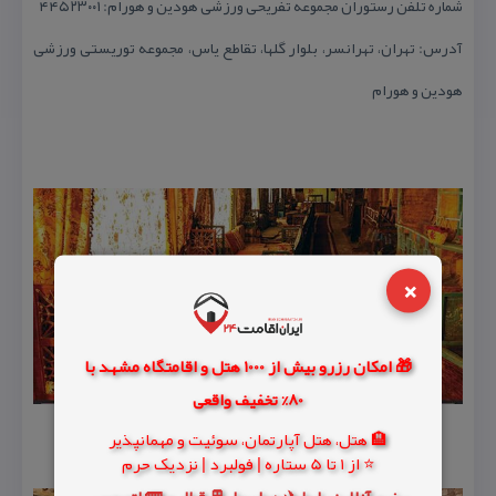
شماره تلفن رستوران مجموعه تفریحی ورزشی هودین و هورام: ۴۴۵۲۳۰۰۱
آدرس: تهران، تهرانسر، بلوار گلها، تقاطع یاس، مجموعه توریستی ورزشی
هودین و هورام
×
🎁 امکان رزرو بیش از 1000 هتل و اقامتگاه مشهد با
80% تخفیف واقعی
🏨 هتل، هتل آپارتمان، سوئیت و مهمانپذیر
⭐ از 1 تا 5 ستاره | فولبرد | نزدیک حرم