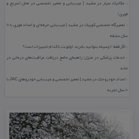
مكانیك سیار در مشهد | عیب‌یابی و تعمیر تخصصی در محل (سریع و
::
فوری)
تعمیرگاه تخصصی كوییك در مشهد | عیب‌یابی حرفه‌ای و امداد فوری با ۱۰
::
سال سابقه
اگر فقط 10 وسیله بتوانید بخرید، اولویت با كدام تجهیزات است؟
::
خدمات پزشكی در منزل؛ راهنمای جامع دریافت مراقبت‌های درمانی در
::
خانه
امداد خودرو جك در مشهد | تعمیر تخصصی و عیب‌یابی خودروهای JAC با
::
۱۰ سال تجربه