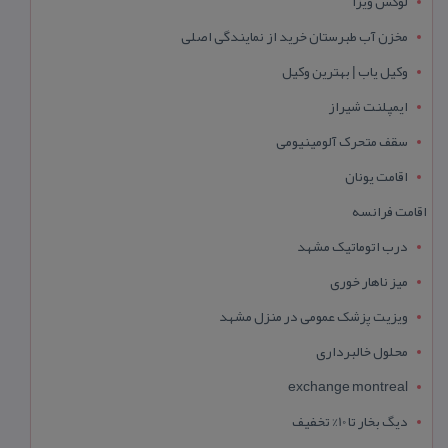
لوکس ویزا
مخزن آب طبرستان خرید از نمایندگی اصلی
وکیل یاب | بهترین وکیل
ایمپلنت شیراز
سقف متحرک آلومینیومی
اقامت یونان
اقامت فرانسه
درب اتوماتیک مشهد
میز ناهار خوری
ویزیت پزشک عمومی در منزل مشهد
محلول خالبرداری
exchange montreal
دیگ بخار تا 10% تخفیف