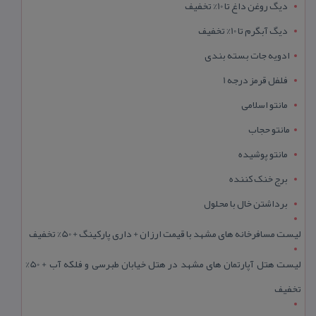
دیگ روغن داغ تا 10% تخفیف
دیگ آبگرم تا 10% تخفیف
ادویه جات بسته بندی
فلفل قرمز درجه 1
مانتو اسلامی
مانتو حجاب
مانتو پوشیده
برج خنک کننده
برداشتن خال با محلول
لیست مسافرخانه های مشهد با قیمت ارزان + داری پارکینگ + 50% تخفیف
لیست هتل آپارتمان های مشهد در هتل خیابان طبرسی و فلکه آب + 50%
تخفیف