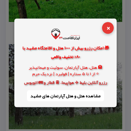
×
🎁 امکان رزرو بیش از 1000 هتل و اقامتگاه مشهد با
80% تخفیف واقعی
🏨 هتل، هتل آپارتمان، سوئیت و مهمانپذیر
⭐ از 1 تا 5 ستاره | فولبرد | نزدیک حرم
رزرو آنلاین بلیط ✈️ هواپیما، 🚆 قطار و 🚌 اتوبوس
مشاهده هتل و هتل‌ آپارتمان های مشهد