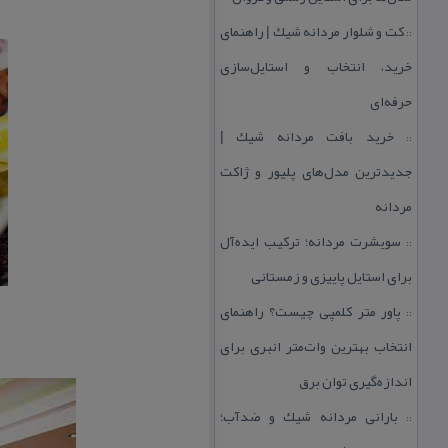
كت و شلوار مردانه شیك | راهنمای
::
خرید، انتخاب و استایل‌سازی
حرفه‌ای
خرید بافت مردانه شیك |
::
جدیدترین مدل‌های پلیور و ژاكت
مردانه
سویشرت مردانه؛ تركیب ایده‌آل
::
برای استایل پاییزی و زمستانی
پاور متر كلمپی چیست؟ راهنمای
::
انتخاب بهترین وات‌متر انبری برای
اندازه‌گیری توان برق
بارانی مردانه شیك و ضدآب؛
::