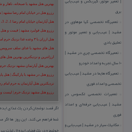
| تعمیر موتور، گیربكس و عیب‌یابی
بهترین هتل مشهد با صبحانه، ناهار و شام |
برق
رزرو هتل در خیابان امام رضا مشهد | هتل‌ های امام رضا 
تعمیرگاه تخصصی كیا موهاوی در
::
هتل آپارتمان خیابان امام رضا 1، 2، 3، 5،8 ،16 | تا 90 % تخفیف
مشهد | عیب‌یابی و تعمیر موتور و
رزرو هتل فولبرد مشهد | قیمت و هتل های 
هتل ارزان با ۳ وعده غذا نزدیک حرم امام رضا | رزرو هتل ارزان مشهد+50%
تعلیق بادی
هتل های مشهد با غذای سلف سرویس | هت
تعمیرگاه تخصصی چری در مشهد |
::
ارزانترین و نزدیکترین بهترین هتل های م
۱۰ سال تجربه و امداد خودرو
بهترین هتل آپارتمان مشهد نزدیک حرم | هت
تعمیرگاه هایما در مشهد | عیب‌یابی
::
رزرو هتل در مشهد با پارکینگ | هتل پارکین
تخصصی و امداد فوری
نزدیکترین هتل آپارتمان به حرم امام ر
تعمیرات تخصصی لكسوس در
رزرو هتل مشهد نزدیک حرم | لیست و شمار
::
مشهد | عیب‌یابی حرفه‌ای و امداد
اگر قصد نوشجان كردن یك غذای ایده آ
فوری
شما فراهم می كند. این روز ها اگر 
مكانیك سیار در مشهد | عیب‌یابی و
::
خوشمزه در یك فضای ایده ال لذت ببر