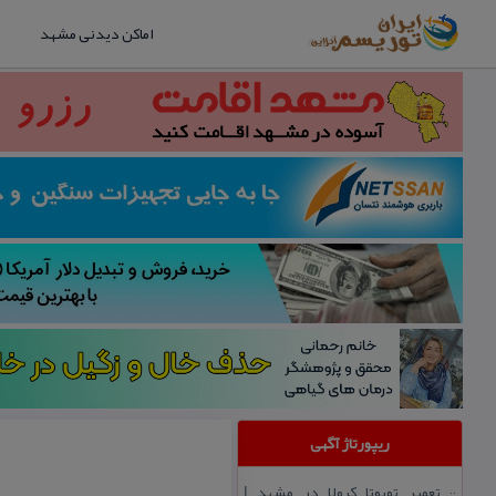
اماکن دیدنی مشهد
ریپورتاژ آگهی
تعمیر تویوتا كرولا در مشهد |
::