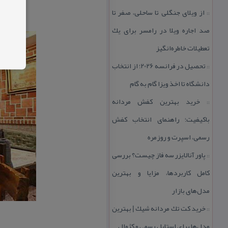
از ویلای جنگلی تا ساحلی، صفر تا
::
صد اجاره ویلا در رامسر برای یك
تعطیلات خاطره‌انگیز
تحصیل در فرانسه 2026؛ از انتخاب
::
دانشگاه تا اخذ ویزا گام به گام
خرید بهترین كفش مردانه
::
باكیفیت؛ راهنمای انتخاب كفش
رسمی، اسپرت و روزمره
پاور آنالایزر سه فاز چیست؟ بررسی
::
كامل كاربردها، مزایا و بهترین
مدل‌های بازار
خرید كت تك مردانه شیك | بهترین
::
مدل‌ها برای استایل رسمی و كژوال