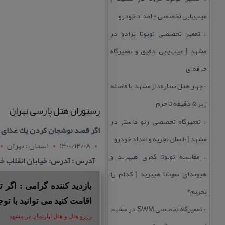
عیب‌یابی تخصصی + امداد خودرو
تعمیر تخصصی تویوتا پرادو در
::
مشهد | عیب‌یابی دقیق و تعمیرگاه
حرفه‌ای
چهار هتل‌ ستاره‌دار مشهد با فاصله
::
زیر 5 دقیقه تا حرم
رستوران هتل پارسی تهران
تعمیرگاه تخصصی رنو داستر در
::
اگر قصد نوشجان كردن یك غذای ای
مشهد | ۱۰ سال تجربه و امداد خودرو
1400/12/08
استان : تهران
مقایسه تویوتا كمری هیبرید و
::
آدرس : آدرس: خیابان انقلاب خیابان ۱۲ فروردین خیابان نظری غرب
هیوندای سوناتا هیبرید | كدام را
بازدید کننده گرامی : اگر
بخریم؟
اقامت کنید می توانید با توج
تعمیرگاه تخصصی SWM در مشهد
::
رزرو هتل و هتل آپارتمان در مشهد