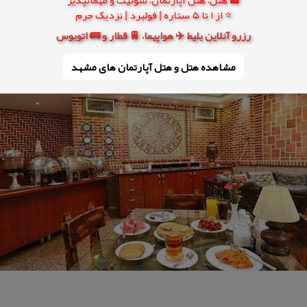
⭐ از 1 تا 5 ستاره | فولبرد | نزدیک حرم
رزرو آنلاین بلیط ✈️ هواپیما، 🚆 قطار و 🚌 اتوبوس
مشاهده هتل و هتل‌ آپارتمان های مشهد