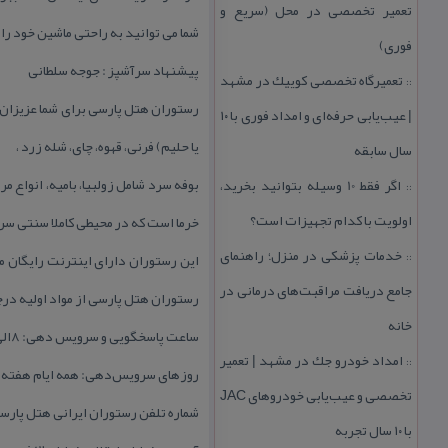
تعمیر تخصصی در محل (سریع و
شما می توانید به راحتی ماشین خود را 
فوری)
پیشنهاد سرآشپز : جوجه سلطانی
تعمیرگاه تخصصی كوییك در مشهد
::
رستوران هتل پارسی برای شما عزیزان م
| عیب‌یابی حرفه‌ای و امداد فوری با ۱۰
یا حلیم) فرنی، قهوه، چای، شله زرد ،
سال سابقه
بوفه سرد شامل زولبیا، بامیه، انواع مر
اگر فقط 10 وسیله بتوانید بخرید،
::
اولویت با كدام تجهیزات است؟
خرما است كه در محیطی كاملا سنتی سر
خدمات پزشكی در منزل؛ راهنمای
این رستوران دارای اینترنت رایگان م
::
جامع دریافت مراقبت‌های درمانی در
رستوران هتل پارسی از مواد اولیه درج
خانه
ساعت پاسخگویی و سرویس دهی: ۸الی۲۳
امداد خودرو جك در مشهد | تعمیر
::
روزهای سرویس‌دهی: همه ایام هفته
تخصصی و عیب‌یابی خودروهای JAC
شماره تلفن رستوران ایرانی هتل پارسی: ۸۸۷۵۹
با ۱۰ سال تجربه