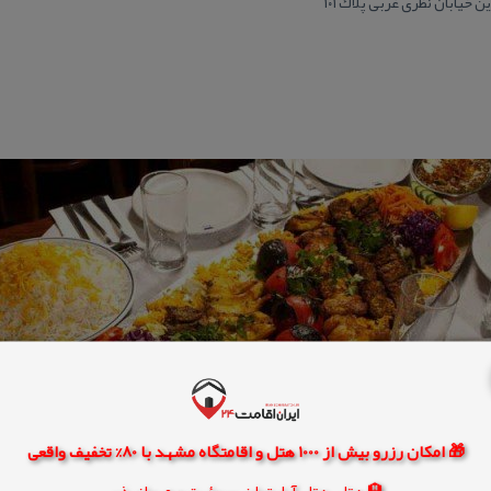
🎁 امکان رزرو بیش از 1000 هتل و اقامتگاه مشهد با 80% تخفیف واقعی
🏨 هتل، هتل آپارتمان، سوئیت و مهمانپذیر