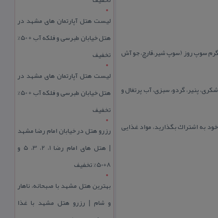
لیست هتل آپارتمان های مشهد در
هتل خیابان طبرسی و فلکه آب + 50%
ه گرم سوپ روز (سوپ شیر،قارچ، جو آش
تخفیف
لیست هتل آپارتمان های مشهد در
 شكری، پنیر، گردو، سبزی، آب پرتغال و
هتل خیابان طبرسی و فلکه آب + 50%
تخفیف
خود به اشتراك بگذارید، مواد غذایی
رزرو هتل در خیابان امام رضا مشهد
| هتل‌ های امام رضا 1، 2، 3، 5 و
8+50% تخفیف
بهترین هتل مشهد با صبحانه، ناهار
و شام | رزرو هتل مشهد با غذا