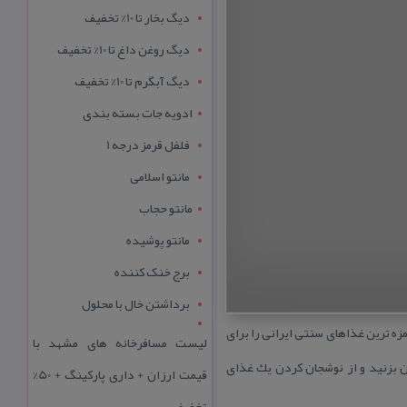
دیگ بخار تا 10% تخفیف
دیگ روغن داغ تا 10% تخفیف
دیگ آبگرم تا 10% تخفیف
ادویه جات بسته بندی
فلفل قرمز درجه 1
مانتو اسلامی
مانتو حجاب
مانتو پوشیده
برج خنک کننده
برداشتن خال با محلول
ه ترین غذاهای سنتی ایرانی را برای
لیست مسافرخانه های مشهد با
ن بزنید و از نوشجان كردن یك غذای
قیمت ارزان + داری پارکینگ + 50%
تخفیف