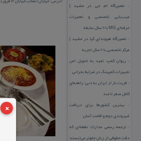
آدرس: خیابان انقلاب خیابان ۱۲ فروردین خیابان نظری غربی پلاك ۱۰۱
تعمیرگاه ام جی در مشهد |
::
عیب‌یابی تخصصی و تعمیرات
حرفه‌ای MG با ۱۰ سال سابقه
تعمیرگاه هیوندای كیا در مشهد |
::
مركز تخصصی با ۱۰ سال تجربه
ریوان كمپ، تعهد به تحویل امن
::
تجهیزات كمپینگ در شرایط بحرانی
فریت بار از ایران به دبی؛ راهنمای
::
كامل صفر تا صد
×
بهترین كشورها برای دریافت
::
شهروندی دوم و اقامت آسان
ترجمه رسمی مدارك؛ نقطه‌ای كه
::
دقت حقوقی از زبان جلوتر می‌ایستد