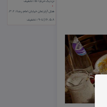
نزدیک حرم+50% تخفیف
هتل آپارتمان خیابان امام رضا 1، 2، 3،
5،8 ،16 | تا 90 % تخفیف