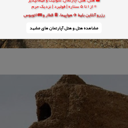
⭐ از 1 تا 5 ستاره | فولبرد | نزدیک حرم
رزرو آنلاین بلیط ✈️ هواپیما، 🚆 قطار و 🚌 اتوبوس
مشاهده هتل و هتل‌ آپارتمان های مشهد