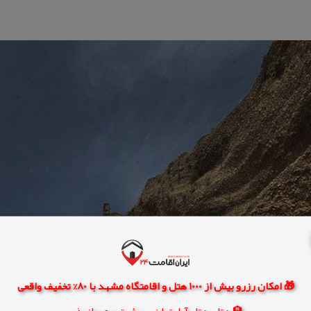
🎁 امکان رزرو بیش از 1000 هتل و اقامتگاه مشهد با 80% تخفیف واقعی
🏨 هتل، هتل آپارتمان، سوئیت و مهمانپذیر