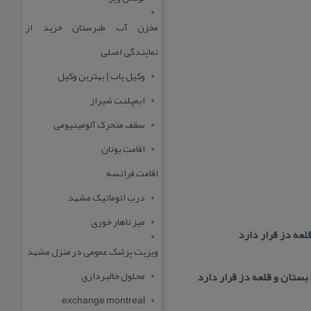
مخزن آب طبرستان خرید از
نمایندگی اصلی
وکیل یاب | بهترین وکیل
ایمپلنت شیراز
سقف متحرک آلومینیومی
اقامت یونان
اقامت فرانسه
درب اتوماتیک مشهد
میز ناهار خوری
لعه دز قرار دارد
ویزیت پزشک عمومی در منزل مشهد
محلول خالبرداری
بستان و قلعه دز قرار دارد
exchange montreal