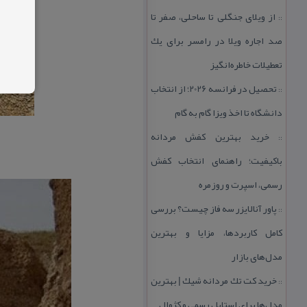
از ویلای جنگلی تا ساحلی، صفر تا
::
صد اجاره ویلا در رامسر برای یك
تعطیلات خاطره‌انگیز
تحصیل در فرانسه 2026؛ از انتخاب
::
دانشگاه تا اخذ ویزا گام به گام
خرید بهترین كفش مردانه
::
باكیفیت؛ راهنمای انتخاب كفش
رسمی، اسپرت و روزمره
پاور آنالایزر سه فاز چیست؟ بررسی
::
كامل كاربردها، مزایا و بهترین
مدل‌های بازار
خرید كت تك مردانه شیك | بهترین
::
مدل‌ها برای استایل رسمی و كژوال