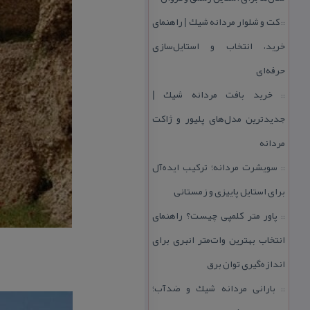
كت و شلوار مردانه شیك | راهنمای
::
خرید، انتخاب و استایل‌سازی
حرفه‌ای
خرید بافت مردانه شیك |
::
جدیدترین مدل‌های پلیور و ژاكت
مردانه
سویشرت مردانه؛ تركیب ایده‌آل
::
برای استایل پاییزی و زمستانی
پاور متر كلمپی چیست؟ راهنمای
::
انتخاب بهترین وات‌متر انبری برای
اندازه‌گیری توان برق
بارانی مردانه شیك و ضدآب؛
::