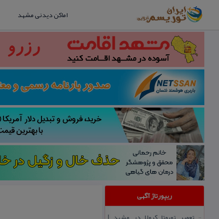
اماکن دیدنی مشهد
ریپورتاژ آگهی
تعمیر تویوتا كرولا در مشهد |
::