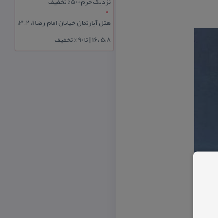
نزدیک حرم+50% تخفیف
هتل آپارتمان خیابان امام رضا 1، 2، 3،
5،8 ،16 | تا 90 % تخفیف