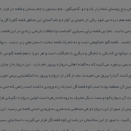
یان پنج روستای شله زار یك و دو ، گنجیگون ، چم بستون یا چم بستان و قلعه دز قرار د
 هم دیده می شود.یكی از نامهای پر آوازه و نام آشنای این مناطق قلعه گلو یا گل و 
 می دانند . نام این قلعه برای بسیاری آشناست و اتفاقات تاریخی زیادی در این قلعه 
اشند . قلعه گلو نام كوهی است و نه نام یك قلعه ساخت انسان های زبر دست ، دیوا
دو كوه ی كه یكی با نام گل و دیگری با نام گلاب است و هر دو را با هم قلعه گلو می نا
دیمی برخورد می كنید كه به گفته اهالی دروازه پیروز نام دارد . این دروازه از چنا
ر كنند آنها را پیروز می نامیدند.بعد از گذر از دروازه پیروز به اشكفتهایی برمی خورید
ن آن منطقه بوده است.كوه قلعه گل تنها یك راه ورودی داشته است راهی كه حتی دو ن
سمت آن دیواره كوه و سمت دیگر مشرف به رودخانه زهره است اولین دروازه نگهبانی قر
 و پس از عبور از این دروازه و طی مسافتی صدمتری به ورودی اصلی قلعه می رسید. ای
ر كنید. با عبور از این ساختمان در بلندای كوه قلعه گل قرار می گیرید.داستانهای بسیار
و به روایتی كریم خان بویراحمدی برای گرفتن خراج به این قلعه حمله كرده بودند كه ا