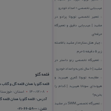
عیب‌یابی تخصصی + امداد خودرو
تعمیر تخصصی تویوتا پرادو در
::
مشهد | عیب‌یابی دقیق و تعمیرگاه
حرفه‌ای
چهار هتل‌ ستاره‌دار مشهد با فاصله
::
زیر 5 دقیقه تا حرم
تعمیرگاه تخصصی رنو داستر در
::
مشهد | ۱۰ سال تجربه و امداد خودرو
قلعه گلو
مقایسه تویوتا كمری هیبرید و
::
قلعه گلو یا همان قلعه گل و گلاب 
هیوندای سوناتا هیبرید | كدام را
1400/12/08
استان : خوزستا
بخریم؟
آدرس : قلعه گلو یا همان قلعه گ
تعمیرگاه تخصصی SWM در مشهد
::
تلفن : 66059000-021