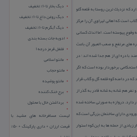
دیگ بخار تا 10% تخفیف
ارد كه نزدیك ترین روستا به قلعه گلو
دیگ روغن داغ تا 10% تخفیف
گلاب است كه اهالی لیراوی آن را مركز
دیگ آبگرم تا 10% تخفیف
به وقوع پیوسته است. اما اندك كسانی
ادویه جات بسته بندی
ره های مرتفع و صعب العبور آن باعث
فلفل قرمز درجه 1
مند با دره ای از هم جدا شده اند ؛ در
مانتو اسلامی
ن استحكامی برخوردار بوده است كه اگر
مانتو حجاب
 كه در دامنه كوه قلعه گل و گلاب قرار
مانتو پوشیده
فر هم شانه به شانه قادر به گذر از
برج خنک کننده
ار دارد. دروازه به صورتی ساخته شده
برداشتن خال با محلول
ن ورودی دارای ساختمان بزرگی است كه
لیست مسافرخانه های مشهد با
 زیادی از حمله ها به این كوه استوار
قیمت ارزان + داری پارکینگ + 50%
وج كشتار در این قلعه بوده است .
تخفیف