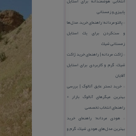
انتخابی هوشمندانه برای استایل
پاییزی و زمستانی
پالتو مردانه؛ راهنمای خرید، مدل‌ها
::
و ست‌كردن برای یك استایل
زمستانی شیك
ژاكت مردانه | راهنمای خرید ژاكت
::
شیك، گرم و كاربردی برای استایل
آقایان
خرید تستر عایق آنالوگ | بررسی
::
بهترین میگرهای آنالوگ بازار +
راهنمای انتخاب تخصصی
هودی مردانه؛ راهنمای خرید
::
بهترین مدل‌های هودی شیك، گرم و