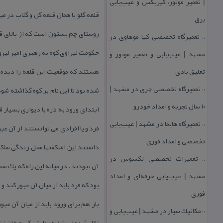
| تعمیر موتور، گیربكس و عیب‌یابی
قلعه گلو یا همان قلعه گل و گلاب در م
برق
روستای چم بستون است كه از بالای قلعه
تعمیرگاه تخصصی كیا موهاوی در
::
حكومت لیراوی كوه به رهبری امیر لیرو
مشهد | عیب‌یابی و تعمیر موتور و
تعلیق بادی
هستند كه موقعیت این قلعه را دیده ب
تعمیرگاه تخصصی چری در مشهد |
شده بود تا این نام بر كوه گذاشته شود.
::
۱۰ سال تجربه و امداد خودرو
ابتدای ورود به دره با دیواری بسیار ق
تعمیرگاه هایما در مشهد | عیب‌یابی
::
فرد و یا افرادی می توانستند از آن عبو
تخصصی و امداد فوری
داشتند این اشكفتها محل زندگی ساكنی
تعمیرات تخصصی لكسوس در
::
آن نبودند . در میانه این راه كه یك 
مشهد | عیب‌یابی حرفه‌ای و امداد
بود كه فرد باید از میان آن عبور كند
فوری
باز هم برای ورود باید از میان آن عبو
مكانیك سیار در مشهد | عیب‌یابی و
::
نقل شده است ؛به روایتی كریم خان زند 