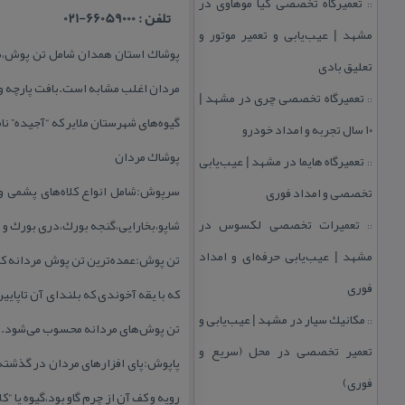
تعمیرگاه تخصصی كیا موهاوی در
::
تلفن : 66059000-021
مشهد | عیب‌یابی و تعمیر موتور و
پوشاك استان همدان شامل تن پوش،سرپو
تعلیق بادی
مردان اغلب مشابه است.بافت پارچه وكف
تعمیرگاه تخصصی چری در مشهد |
::
گیوه‌های شهرستان ملایر كه “آجیده” 
۱۰ سال تجربه و امداد خودرو
پوشاك مردان
تعمیرگاه هایما در مشهد | عیب‌یابی
::
سرپوش:شامل انواع كلاه‌های پشمی و 
تخصصی و امداد فوری
تعمیرات تخصصی لكسوس در
شاپو،بخارایی،گنجه بورك،دری بورك و 
::
مشهد | عیب‌یابی حرفه‌ای و امداد
تن پوش:عمده‌ترین تن پوش مردانه كه 
فوری
كه با یقه آخوندی كه بلندای آن تاپا
مكانیك سیار در مشهد | عیب‌یابی و
::
تن پوش‌های مردانه محسوب می‌شود.
تعمیر تخصصی در محل (سریع و
پاپوش:پای افزارهای مردان در گذشته ك
فوری)
رویه و كف آن از چرم گاو بود،گیوه یا 