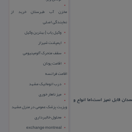
مخزن آب طبرستان خرید از
نمایندگی اصلی
وکیل یاب | بهترین وکیل
ایمپلنت شیراز
سقف متحرک آلومینیومی
اقامت یونان
اقامت فرانسه
درب اتوماتیک مشهد
میز ناهار خوری
ن قابل تمیز است،اما انواع و
ویزیت پزشک عمومی در منزل مشهد
محلول خالبرداری
exchange montreal