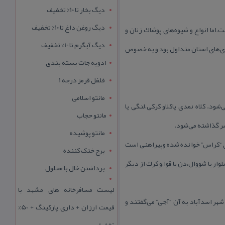
دیگ بخار تا 10% تخفیف
دیگ روغن داغ تا 10% تخفیف
اما انواع و شیوه‌های پوشاك زنان و
دیگ آبگرم تا 10% تخفیف
ادی‌های استان متداول بود و به خصوص
ادویه جات بسته بندی
فلفل قرمز درجه 1
مانتو اسلامی
د. كلاه نمدی یاكلاو كركی،لنگی یا
مانتو حجاب
ر گذاشته می‌شود.
مانتو پوشیده
دی “كراس” خوانده شده وپیراهنی است
برج خنک کننده
 یا شووال،دن یا قوا،و كرك از دیگر
برداشتن خال با محلول
لیست مسافرخانه های مشهد با
شهر اسدآباد به آن “آجی” می‌گفتند و
قیمت ارزان + داری پارکینگ + 50%
تخفیف