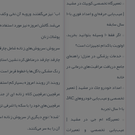
تعمیرگاه تخصصی كوییك در مشهد
::
| عیب‌یابی حرفه‌ای و امداد فوری با ۱۰
اب” نیز می‌گفتند ورویه آن نخی و كف 
سال سابقه
می‌شد.گالش امروزه نیز مورد استفاده ق
اگر فقط 10 وسیله بتوانید بخرید،
::
پوشاك زنان
اولویت با كدام تجهیزات است؟
سرپوش:سرپوش‌های زنانه شامل چارقد،ر
خدمات پزشكی در منزل؛ راهنمای
::
چارقد:چارقد درمناطق كردنشین استان 
جامع دریافت مراقبت‌های درمانی در
رنگ مشكی با گل‌ها یا خطوط قرمز است.
خانه
روبند:از روبند امروزه بسیار كم استف
امداد خودرو جك در مشهد | تعمیر
::
عرقچین:عرقچین كلاه زنانه ای از جن
تخصصی و عیب‌یابی خودروهای JAC
عرقچین‌های خود را با سكه یا اشرفی تز
با ۱۰ سال تجربه
“شده”:نوع دیگری از سرپوش زنانه اس
تعمیرگاه ام جی در مشهد |
::
آن را به سر می‌كنند.
عیب‌یابی تخصصی و تعمیرات