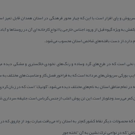
ش و پای افزار است.با این كه چهار محور فرهنگی در استان همدان قابل تمیز است،
ش به ویژه گیوه قبل از ورود اجناس خارجی یا انواع كارخانه ای آن در روستاها و آب
نام دارد،از دست بافته‌های شاخص استان محسوب می‌شود.
نخی است كه در طرح‌های گرد وساده و رنگ‌های نخودی،خاكستری و مشكی دیده می‌شو
ایپ بوركی سرپوش‌های مردانه است كه به فراخور فصل،كار و مناسبت‌های مختلف،به س
در تمام مناطق استان به نام‌های مختلف دیده می‌شود،”كونیك” است كه در زبان كر
یین كمر می‌رسد وجلوباز است.این تن پوش اغلب ازجنس كرباس است.جلیقه،سرداری،شلوار
ه محصولات دیگر نقاط كشور كم‌تر به استان راه می‌یافت،عبارت بود از چاروق كه در 
“كلاش” كه در نواحی ترك نشین به آن “تخته جور