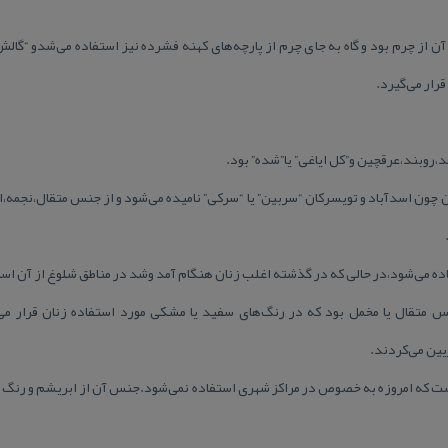
آن از چرم بود و گاه به جای چرم از پارچه‌های كهنه فشرده نیز استفاده می‌شدو “گ
رار می‌گیرد.
وبند،عرقچین و”كل ایاغی” یا”شده” بود.
چون اسدآباد و تویسركان “سربین” یا “سركی” نامیده می‌شود و از جنس متقال،نجمه،ا
اده می‌شود،در حالی كه در گذشته اغلب زنان هنگام آمد وشد در مناطق شلوغ از آن است
س متقال یا مخمل بود كه در رنگ‌های سفید یا مشكی مورد استفاده زنان قرار می‌
یین می‌كردند.
ت كه امروزه به خصوص در مراكز شهری استفاده نمی‌شود.جنس آن از ابریشم و رنگ آن