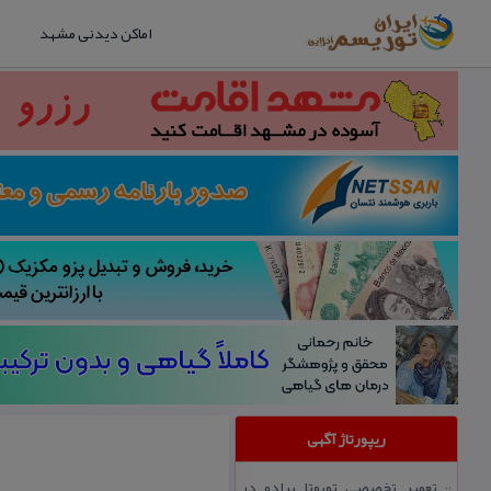
اماکن دیدنی مشهد
ریپورتاژ آگهی
تعمیر تخصصی تویوتا پرادو در
::