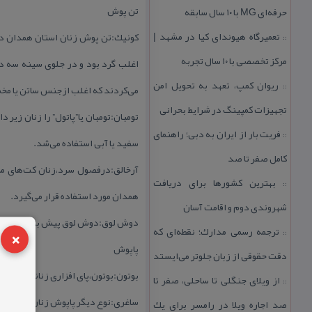
تن پوش
حرفه‌ای MG با ۱۰ سال سابقه
تعمیرگاه هیوندای كیا در مشهد |
كونیك:تن پوش زنان استان همدان در 
::
مركز تخصصی با ۱۰ سال تجربه
اغلب گرد بود و در جلوی سینه سه دك
ریوان كمپ، تعهد به تحویل امن
::
می‌كردند كه اغلب ازجنس ساتن یا مخمل
تجهیزات كمپینگ در شرایط بحرانی
تومبان:تومبان یا”پاتول” را زنان زیر
فریت بار از ایران به دبی؛ راهنمای
::
سفید یا آبی استفاده می‌شد.
كامل صفر تا صد
آرخالق:درفصول سرد،زنان كت‌های مرد
بهترین كشورها برای دریافت
::
همدان مورد استفاده قرار می‌گیرد.
شهروندی دوم و اقامت آسان
دوش لوق:دوش لوق پیش بندی از جنس م
×
ترجمه رسمی مدارك؛ نقطه‌ای كه
::
پاپوش
دقت حقوقی از زبان جلوتر می‌ایستد
بوتون:بوتون،پای افزاری زنانه كه تما
از ویلای جنگلی تا ساحلی، صفر تا
::
ساغری:نوع دیگر پاپوش زنان ساغری نا
صد اجاره ویلا در رامسر برای یك