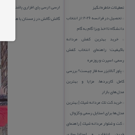
ارسی:ارسی پای افزاری پاشنه دار بود
تعطیلات خاطره‌انگیز
تحصیل در فرانسه 2026؛ از انتخاب
گالش:گالش در زمستان یا هنگام كار مور
::
دانشگاه تا اخذ ویزا گام به گام
خرید بهترین كفش مردانه
::
باكیفیت؛ راهنمای انتخاب كفش
رسمی، اسپرت و روزمره
پاور آنالایزر سه فاز چیست؟ بررسی
::
كامل كاربردها، مزایا و بهترین
مدل‌های بازار
خرید كت تك مردانه شیك | بهترین
::
مدل‌ها برای استایل رسمی و كژوال
كت و شلوار مردانه شیك | راهنمای
::
خرید، انتخاب و استایل‌سازی