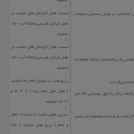
لیست هتل آپارتمان های مشهد در
الش” كه اغلب در فصل زمستان استفاده
هتل خیابان طبرسی و فلکه آب + 50%
تخفیف
لیست هتل آپارتمان های مشهد در
هتل خیابان طبرسی و فلکه آب + 50%
طلسی وابریشم است.چارقد معمولاً به
تخفیف
رزرو هتل در خیابان امام رضا مشهد
فاده می‌كردند.
| هتل‌ های امام رضا 1، 2، 3، 5 و
گرفت.زنان با ذوق روستایی گاه دور
8+50% تخفیف
بهترین هتل مشهد با صبحانه، ناهار
 اغلب قرمز است ومعمولاً زنان مسن
و شام | رزرو هتل مشهد با غذا