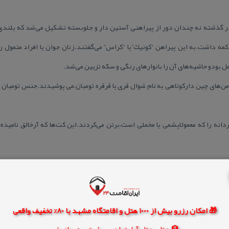
گذشته نه چندان دور از پیراهنی آستین دار و جلوبسته تشكیل می‌شد كه بلندی آن
مه داشت.به این پیراهن “كونیك”یا “كراس” می‌گفتند.زنان جوان یا افراد متمول ر
 بودو حاشیه‌های آن را بانوارهای رنگی و سكه تزیین می‌شد.
 دامن‌های چین داركوتاهی به نام شوال قری یا قرقره تومبان،می پوشیدند.جنس تومبان 
انه را كه معمولاًپشمی یا مخملی است،برتن می‌كردند.این كت‌ها كه آرخالق نامیده
تقال است كه هنگام كار در مزرعه یا فعالیت‌های دامداری استفاده می‌شود.
م قسمت‌های آن از جنس چرم است.این پای افزار جرباشماق،نلك وپاله نیز نامیده می‌شد.
🎁 امکان رزرو بیش از 1000 هتل و اقامتگاه مشهد با 80% تخفیف واقعی
میده می‌شد.ساغری رویه ای بافته شده از ریسمان و كفی چرمی داشت.
🏨 هتل، هتل آپارتمان، سوئیت و مهمانپذیر