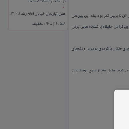
نزدیک حرم+50% تخفیف
هتل آپارتمان خیابان امام رضا 1، 2، 3،
 تا پایین كمر بود.یقه این پیراهن
5،8 ،16 | تا 90 % تخفیف
وی كراس جلیقه یا كلنجه هایی برتن
قری متقال یا گودری بودو در رنگ‌های
 می‌شود هنوز هم از سوی روستاییان