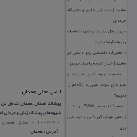
مشهد | عیب‌یابی دقیق و تعمیرگاه
حرفه‌ای
چهار هتل‌ ستاره‌دار مشهد با فاصله
::
زیر 5 دقیقه تا حرم
تعمیرگاه تخصصی رنو داستر در
::
مشهد | ۱۰ سال تجربه و امداد خودرو
مقایسه تویوتا كمری هیبرید و
::
هیوندای سوناتا هیبرید | كدام را
لباس محلی همدان
بخریم؟
پوشاك استان همدان شامل تن پو
تعمیرگاه تخصصی SWM در مشهد
::
شیوه‌های پوشاك زنان و مردان ا
| تعمیر موتور، گیربكس و عیب‌یابی
1400/12/08
استان : همدان
برق
آدرس : همدان