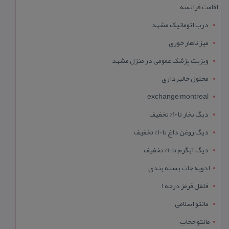
اقامت فرانسه
درب اتوماتیک مشهد
میز ناهار خوری
ویزیت پزشک عمومی در منزل مشهد
محلول خالبرداری
exchange montreal
دیگ بخار تا 10% تخفیف
دیگ روغن داغ تا 10% تخفیف
دیگ آبگرم تا 10% تخفیف
ادویه جات بسته بندی
فلفل قرمز درجه 1
مانتو اسلامی
مانتو حجاب