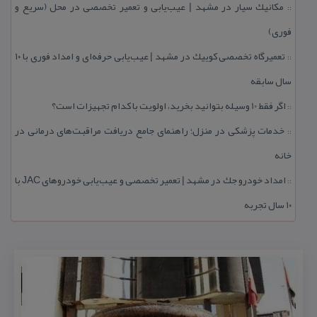
مكانیك سیار در مشهد | عیب‌یابی و تعمیر تخصصی در محل (سریع و
::
فوری)
تعمیرگاه تخصصی كوییك در مشهد | عیب‌یابی حرفه‌ای و امداد فوری با ۱۰
::
سال سابقه
اگر فقط 10 وسیله بتوانید بخرید، اولویت با كدام تجهیزات است؟
::
خدمات پزشكی در منزل؛ راهنمای جامع دریافت مراقبت‌های درمانی در
::
خانه
امداد خودرو جك در مشهد | تعمیر تخصصی و عیب‌یابی خودروهای JAC با
::
۱۰ سال تجربه