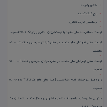
مانتو پوشیده
برج خنک کننده
برداشتن خال با محلول
لیست مسافرخانه های مشهد با قیمت ارزان + داری پارکینگ + 50% تخفیف
لیست هتل آپارتمان های مشهد در هتل خیابان طبرسی و فلکه آب + 50%
تخفیف
لیست هتل آپارتمان های مشهد در هتل خیابان طبرسی و فلکه آب + 50%
تخفیف
رزرو هتل در خیابان امام رضا مشهد | هتل‌ های امام رضا 1، 2، 3، 5 و 8+50%
تخفیف
بهترین هتل مشهد با صبحانه، ناهار و شام | رزرو هتل مشهد با غذا نزدیک
حرم+50% تخفیف