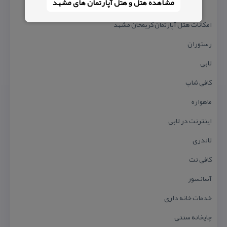
مشاهده هتل و هتل‌ آپارتمان های مشهد
امكانات هتل آپارتمان كریمخان مشهد
رستوران
لابی
كافی شاپ
ماهواره
اینترنت در لابی
لاندری
كافی نت
آسانسور
خدمات خانه داری
چایخانه سنتی