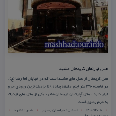
هتل آپارتمان كریمخان مشهد
هتل كریمخان از هتل های مشهد است كه در خیابان اما رضا (ع) ،
در فاصله ۳۹۰ متر (پنج دقیقه پیاده ) تا نزدیك ترین ورودی حرم
قرار دارد . هتل آپارتمان كریمخان مشهد یكی از هتل های نزدیك
به حرم رضوی است
1400/12/08
استان : خراسان رضوي
شهر : مشهد
دسته : هتل ها