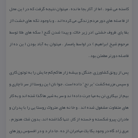
كاسته می شود . اما از آثار بجا ما نده ، میتوان نتیجه گرفت كه در ا ین محل
از فا صله های دور مردم زندگی می كرده اند . و با وجود تكه های خشت (از
بقا یای ظروف خشتی )در زیر خاك، و پیدا شدن گنج ( سكه های طلا توسط
مرحوم شیخ ابراهیم ) در اواسط پامسار ، میتوان به آباد بودن ا ین ده از
فاصله دورتر مطمئن بود .
پس از رونق كشاورزی ،جنگل و بیشه زار ها كم كم جا یش را به توتون كاری
و سپس مزرعه كشت “بر نج ” داده است . جوا نان ا ین روستا از سر نا چاری و
بیم از بیكاری تن به مها جرت داده ا ند و سر به شهر ها گذا شته اند و به كار
های متفاوت مشغول شده اند ، و خا نه های متروك روستا یی را با پدران و
مادران پیرو شكسته و خسته از كار، تنها گذاشته اند، بدون شك هنوزم ،
عرق زاد گاه در وجود یكا یك مهاجران از ده ، جا دار د و در افسوس روزهای