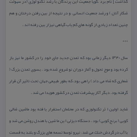
گذاشت ] نام برد .گویا جمعیت این پرندگان با رشد تكنو لوژی (در سهولت
شكار آنان ) و رشد جمعیت انسانی ،و در نتیجه از بین رفتن درختان و هم
چنین تعداد زیادی از گونه های كم یاب گیاهی نیزاز بین رفته اند .
***
سال ۱۳۴۰ دیگر زمانی بود كه تمدن جدید جای خود را در كشور ما نیز باز
كرده بود و موج تحول و آغاز دوران نو شروع شده بود . بسوی تمدن بزرگ (
شعاری كه شاه می داد ) راهی بود، كه بطور طبیعی جهان تحت تاثیر آن قرار
گرفته بود. دیگر آثار پیشرفت تمدن در كشور هویدا می شد .
شاید اولین ا ثر تكنولوزی كه در محلمان استقرار یا فته بود ماشین شالی
كوبی ( برنج كوبی) بود . دستگاه دیزلی ا ین ما شین با هندل روشن می شد و
با آب در گردش خنك می شد ، نیرو توسط تسمه های بزرگ و بلند به قسمت