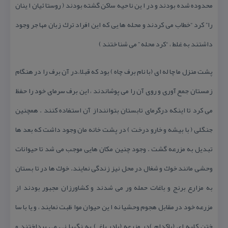
محدوده شده بودند و در ا ین نا حیه ساكن گشته بودند ( روستا ئیان ا ینان
را” كرد “خطاب می كردند و محله ها یی كه این افراد ترك زبان مها جر وجود
داشتند به غلط ، “كرد محله ” می شنا ختند )
پشت منزل ما چا له ای (با نام برف چاه ) بود كه قبلا ً در آن برف را در هنگام
زمستان جمع آوری و روی آن را می پوشاندند ، این برف سرمای خود را حفظ
می كرد تا اینكه درگرمای تابستان بتواننداز آن استفاده كنند . همچنین
جنگلی ( با بیشه و خارو درخت ) در پشت خانه مان وجود داشت كه بعد ها
تبدیل به مزرعه گشت . وجود چنین مكان هایی موجب می شد تا حیوانات
وحشی مانند خوك و شغال در محل نیز زندگی نمایند. خوك ها در تا بستان
به مزارع برنج و باغات حمله ور می شدند و كشاورزان مجبور بودند از
مزرعه خود در مقابل هجوم وحشیا نه ا ین حیوان موا ظبت نمایند ، و یا با سا
ختن كلبه ای (باكدام )در مزرعه (یادر باغ ) به نگهبا نی می پرداختند و