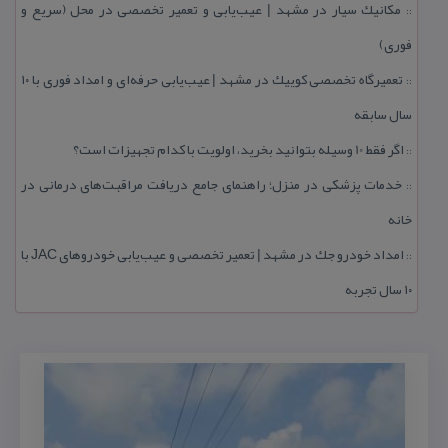
مكانیك سیار در مشهد | عیب‌یابی و تعمیر تخصصی در محل (سریع و
::
فوری)
تعمیرگاه تخصصی كوییك در مشهد | عیب‌یابی حرفه‌ای و امداد فوری با ۱۰
::
سال سابقه
اگر فقط 10 وسیله بتوانید بخرید، اولویت با كدام تجهیزات است؟
::
خدمات پزشكی در منزل؛ راهنمای جامع دریافت مراقبت‌های درمانی در
::
خانه
امداد خودرو جك در مشهد | تعمیر تخصصی و عیب‌یابی خودروهای JAC با
::
۱۰ سال تجربه