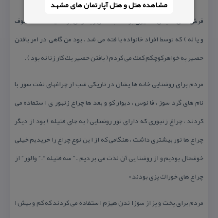
مشاهده هتل و هتل‌ آپارتمان های مشهد
فرش ا تاق ها یمان حصیری بود كه با كلش و یا نوعی برگ گیاه خشك ) سوف
و یا له ) كه توسط افراد خانواده با فته می شد ، بود من گاهی در امر بافتن
حصیر به خواهركوچكم كمك می كردم ( بافتن حصیر یك كار زنا نه بود ) .
مردم برای روشنایی خانه ها یشان در تاریكی شب از چراغهای نفت سوز با
نام های گرد سوز ، فا نوس ، دیوار كو و بعد ها چراغ زنبور ی ا ستفاده می
كردند ، چراغ زنبوری كه دارای تور روشنایی ( به جای فتیله ) بود از دیگر
چراغ ها نور بیشتری داشت ، هنگامی كه از ا ین نوع چراغ را خریدیم خیلی
خوشحال بودیم و از روشنا یی آن لذت می بر دیم . ” سه فتیله “، ” والور ” از
چراغ های خوراك پزی بودند ۰
مردم برای پخت و پز از سوزا ندن هیزم ا ستفاده می كردند كه كم و بیش ا