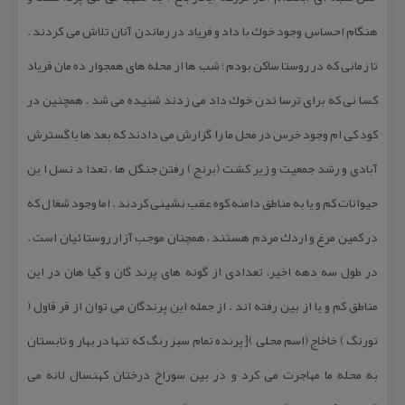
هنگام احساس وجود خوك با داد و فریاد در رماندن آنان تلاش می كردند .
تا زمانی كه در روستا ساكن بودم ؛ شب ها از محله های همجوار ده مان فریاد
كسا نی كه برای ترسا ندن خوك داد می زدند شنیده می شد . همچنین در
كود كی ام وجود خرس در محل ما را گزارش می دادند كه بعد ها با گسترش
آبادی و رشد جمعیت و زیر كشت (برنج ) رفتن جنگل ها ، تعدا د نسل ا ین
حیوانات كم و یا به مناطق دامنه كوه عقب نشینی كردند . اما وجود شغا ل كه
در كمین مرغ و اردك مردم هستند ، همچنان موجب آزار روستا ئیان است .
در طول سه دهه اخیر، تعدادی از گونه های پرند گان و گیا هان در این
مناطق كم و یا از بین رفته اند . از جمله این پرندگان می توان از قر قاول (
تورنگ ) خاخاج (اسم محلی )[ پرنده تمام سبز رنگ كه تنها در بهار و تابستان
به محله ما مهاجرت می كرد و در بین سوراخ درختان كهنسال لانه می