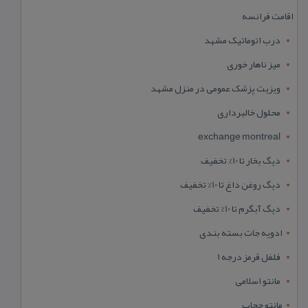
اقامت فرانسه
درب اتوماتیک مشهد
میز ناهار خوری
ویزیت پزشک عمومی در منزل مشهد
محلول خالبرداری
exchange montreal
دیگ بخار تا 10% تخفیف
دیگ روغن داغ تا 10% تخفیف
دیگ آبگرم تا 10% تخفیف
ادویه جات بسته بندی
فلفل قرمز درجه 1
مانتو اسلامی
مانتو حجاب