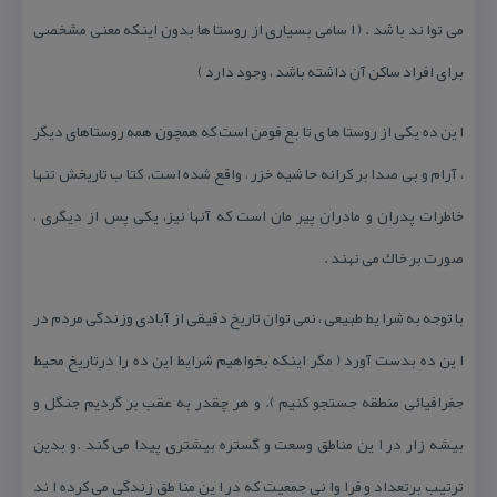
می توا ند با شد . ( ا سامی بسیاری از روستا ها بدون اینكه معنی مشخصی
برای افراد ساكن آن داشته باشد ، وجود دارد )
ا ین ده یكی از روستا ها ی تا بع فومن است كه همچون همه روستاهای دیگر
، آرام و بی صدا بر كرانه حا شیه خزر ، واقع شده است. كتا ب تاریخش تنها
خاطرات پدران و مادران پیر مان است كه آنها نیز، یكی پس از دیگری ،
صورت بر خاك می نهند .
با توجه به شرا یط طبیعی ، نمی توان تاریخ دقیقی از آبادی وزندگی مردم در
ا ین ده بدست آورد ( مگر اینكه بخواهیم شرایط این ده را درتاریخ محیط
جغرافیائی منطقه جستجو كنیم ). و هر چقدر به عقب بر گردیم جنگل و
بیشه زار در ا ین مناطق وسعت و گستره بیشتری پیدا می كند .و بدین
ترتیب برتعداد و فرا وا نی جمعیت كه در ا ین منا طق زندگی می كرده ا ند