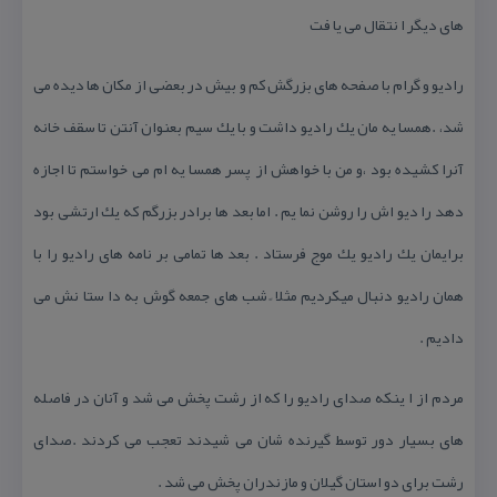
های دیگر ا نتقال می یا فت
رادیو و گرام با صفحه های بزرگش كم و بیش در بعضی از مكان ها دیده می
شد، .همسا یه مان یك رادیو داشت و با یك سیم بعنوان آنتن تا سقف خانه
آنرا كشیده بود ،و من با خواهش از پسر همسا یه ام می خواستم تا اجازه
دهد را دیو اش را روشن نما یم . اما بعد ها برادر بزرگم كه یك ارتشی بود
برایمان یك رادیو یك موج فرستاد . بعد ها تمامی بر نامه های رادیو را با
همان رادیو دنبال میكردیم مثلا ً شب های جمعه گوش به دا ستا نش می
دادیم .
مردم از ا ینكه صدای رادیو را كه از رشت پخش می شد و آنان در فاصله
های بسیار دور توسط گیرنده شان می شیدند تعجب می كردند .صدای
رشت برای دو استان گیلان و مازندران پخش می شد .