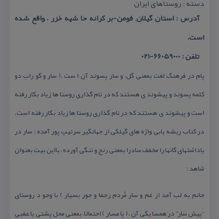
دسته : روستاهای ایران
آدرس : استان گیلان, فومن-بر كرانه حا شیه خزر ، واقع شده
است.
تلفن : 66059000-021
پام در فرهنگ لغت بمعنی گل، و سار پسوند آن ا ست .( سار و گو راب دو
كلمه پسوند و پیشوند ی هستند كه در نام گذاری روستا ها زیاد بكار رفته
است و پیشوند ی هستند كه در نام گذاری روستا ها زیاد بكار رفته است.
در كتاب ریشه یابی واژه های گیلكی از جهانگیر سرتیپ پور آمده : سار در
یاداشتهای گاتها را مخفف سادرا بمعنی رنج و تنگی آورده ، بااین بیت بعنوان
شاهد :
جانم به لب آمد از غم و سار مُردم زجفا و جور بسیار ) با وجو د روستای
“پیش سار” در همسا یگی آن ، ( پا مسار ) احتمالا ً بمعنی محل پشتی یا عقبی