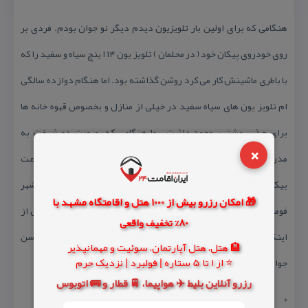
هنگامی كه برای اولین بار تلویزیون دیدم دیگر نو جوان بودم. فردی بر
روی خودروی پیكان خود ( در محلمان ) تلویز یون ۱۴ ا ینچ سیاه و سفید را كه
با باطری ماشینش كار می كرد روشن گذاشته بود. اما هنگام دوازده سالگی
ام تلویز یون های سیاه سفید در خیلی از منازل و بخصوص قهوه خانه ها
برای جذب مشتری وجود داشت . ما هنگامی كه بصورت دو شیفت به
×
مدرسه می رفتیم به دلیل دوری مدرسه تا روستا یمان در هنگام ساعت
بیكاری بین دو شیفت (هنگام صرف نهار) به یكی از قهوه خانه های شهر
🎁 امکان رزرو بیش از 1000 هتل و اقامتگاه مشهد با
فومن می رفتیم تا بر نامه ها ی تلویز یون را تماشا كنیم . اما سینما پیش از
80% تخفیف واقعی
اینكه تلویزیون عمومی شود در شهر ها فعا لیت داشتند . بعد ها كه به سن
🏨 هتل، هتل آپارتمان، سوئیت و مهمانپذیر
⭐ از 1 تا 5 ستاره | فولبرد | نزدیک حرم
جوانی پا می گذاشتم شنیدم تلویزیون رنگی هم وجود دارد .
رزرو آنلاین بلیط ✈️ هواپیما، 🚆 قطار و 🚌 اتوبوس
*