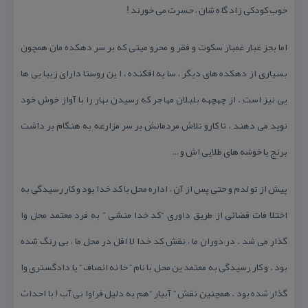
خوب كودكی زاد گا ه شان ، حسرت می خورند !
اما بجز غبار غمبار سكوت و فقر و محرو میتی كه بر سر دهكده مان همچون
بسیاری از دهكده های دیگر ، سا یه افكنده ، ا ین روستا دارای زیبا یی ها
یی نیز است . از چهچهه بلبلان مها جر كه رسیدن بهار را با آواز خوش خود
نوید می دهند ، تا كارو تلاش مردمانش بر سر مزارعه به هنگام بر داشت
برنج با خوشه های طلایی اش و …
پیش از تو لدم و حتی پس از آن ، اداره محل با كد خدا بود و كار رسیدگی به
اختلا فات قضائی از طریق داوری “كد خدا منشی ” به فرد معتمد محل وا
گذار می شد . در دوران ما ، نقش كد خدا لا اقل در محل ما ، بی رنگ شده
بود . و كار رسیدگی به معتمد ین محل با نام ” خا نه انصاف ” یا دادگستری وا
گذار شده بود . همچنین نقش ” آبیار “هم به دلیل فراوا نی آب ( با احداث