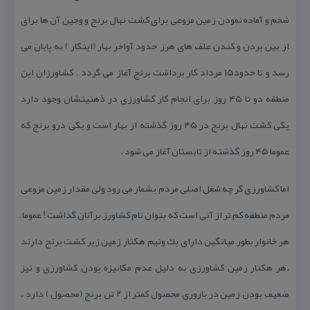
شخم و آماده نمودن زمین مزوعی برای كشت نهال برنج و وجین آن ها برای
از بین بردن و كندن علف های هرز حدود آواخر بهار (اینكار ) به پایان می
رسد و تا حدود۱۵ مرداد كار برداشت برنج آغاز می گردد . كشاورزان این
منطقه دو تا ۴۵ روز برای انجام كار كشاورزی در ذهنیتشان وجود دارد
یكی كشت نهال برنج در ۴۵ روز گذشته از بهار است و یكی درو برنج كه
عموما ۴۵ روز گذشته از تابستان آغاز می شود .
اما كشاورزی گر چه شغل اصلی مردم بشمار می رود ولی مقدار زمین مزوعی
مردم منطقه كم تر از آنی است كه بتوان نام كشاورز برآنان گذاشت ! عموما ً
هر خانوار بطور میانگین دارای یك ونیم هكتار زمین زیر كشت برنج دارند
.هر هكتار زمین كشاورزی به دلیل عدم مكانیزه بودن كشاورزی و نیز
ضعیف بودن زمین در باروری محصول كمتر از ۲ تن برنج (محصول ) دارد .