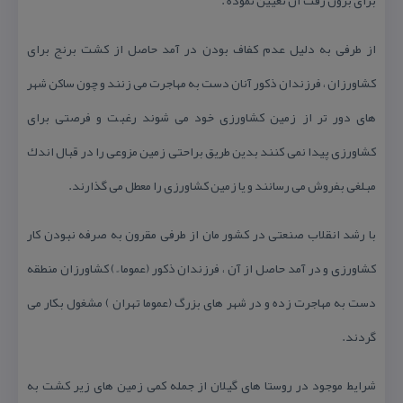
برای برون رفت آن تعیین نموده .
از طرفی به دلیل عدم كفاف بودن در آمد حاصل از كشت برنج برای
كشاورزان ، فرزندان ذكور آنان دست به مهاجرت می زنند و چون ساكن شهر
های دور تر از زمین كشاورزی خود می شوند رغبت و فرصتی برای
كشاورزی پیدا نمی كنند بدین طریق براحتی زمین مزوعی را در قبال اندك
مبلغی بفروش می رسانند و یا زمین كشاورزی را معطل می گذارند.
با رشد انقلاب صنعتی در كشور مان از طرفی مقرون به صرفه نبودن كار
كشاورزی و در آمد حاصل از آن ، فرزندان ذكور (عموما ً ) كشاورزان منطقه
دست به مهاجرت زده و در شهر های بزرگ (عموما تهران ) مشغول بكار می
گردند.
شرایط موجود در روستا های گیلان از جمله كمی زمین های زیر كشت به