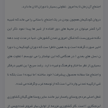
اجتماع آن زمان تا به امروز ، تفاوتی بسیار با دوران الا ن ما دارد.
دروان كودكیمان همچون بودن در یك اجتماع با ستانی را می ماند كه شبیه
آنرا كمتر میتوان در محیط های دور افتاده از شهر ها پیدا نمود ذكر این
نكته ضروریست كه شكل امروزی تمدن كشورمان ، تنها در مدت چند دهه
اخیر صورت گرفته است و به همین خاطرا ست كه دوران كودكیما ن با دورا
ن نسل های بعدی ( در هنگامی كه این نوشتار را می نویسم ) تفاوت های
بسیاری از نظر سا ختار و فرهنگ و غیره د ارد . رشد سریع ا ین تغییر درفكر
و اجتماع متا سفانه محصول پیشرفت ( خود ساخته ) ما نبوده ا ست بلكه نا
شی ازكپیه تمدنی وارداتی ا ست كه ازتوسعه غرب و گرفته می شده .
شغل اصلی مردم روستای پامسار نیز مانند سایر روستا های گیلان كشاورزی
(برنجكاری ) است .كار كشاورزی مزرعه از اوایل بهار شروع شده وپس از