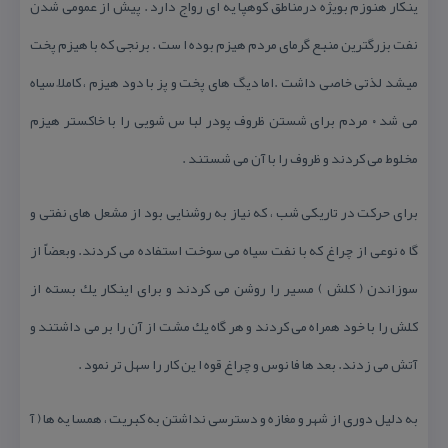
ینكار هنوزم بویژه درمناطق كوهپا یه ای رواج دارد . پیش از عمومی شدن
نفت بزرگترین منبع گرمای مردم هیزم بوده ا ست . برنجی كه با هیزم پخت
میشد لذتی خاصی داشت .اما دیگ های پخت و پز با دود هیزم ، كاملاً سیاه
می شد ۰ مردم برای شستن ظروف پودر لبا س شویی را با خاكستر هیزم
مخلوط می كردند و ظروف را با آن می شستند .
برای حركت در تاریكی شب ، كه نیاز به روشنایی بود از مشعل های نفتی و
گا ه نوعی از چراغ كه با نفت سیاه می سوخت استفاده می كردند. وبعضاًً از
سوزاندن ( كلش ) مسیر را روشن می كردند و برای اینكار یك بسته از
كلش را با خود همراه می كردند و هر گاه یك مشت از آن را بر می داشتند و
آتش می زدند. بعد ها فا نوس و چراغ قوه ا ین كار را سهل تر نمود .
به دلیل دوری از شهر و مغازه و دسترسی نداشتن به كبریت ، همسا یه ها ( آ