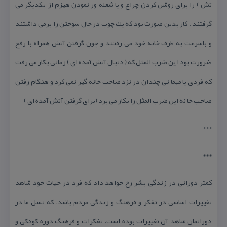
تش ) را برای روشن كردن چراغ و یا شعله ور نمودن هیزم از یكدیگر می
گرفتند . كار بدین صورت بود كه یك چوب در حال سوختن را برمی داشتند
و باسرعت به طرف خانه خود می رفتند و چون گرفتن آتش همراه با رفع
ضرورت بود ا ین ضرب المثل كه ( دنبال آتش آمده ای ) زمانی بكار می رفت
كه فردی یا مهما نی چندان در نزد صاحب خانه گیر نمی كرد و هنگام رفتن
صاحب خا نه این ضرب المثل را بكار می برد (برای گرفتن آتش آمده ای )
***
***
كمتر دورانی در زندگی بشر رخ خواهد داد كه فرد در حیات خود شاهد
تغییرات اساسی در تفكر و فرهنگ و زندگی مردم باشد، كه نسل ما در
دورانمان شاهد آن تغییرات بوده است. تفكرات و فرهنگ دوره كودكی و