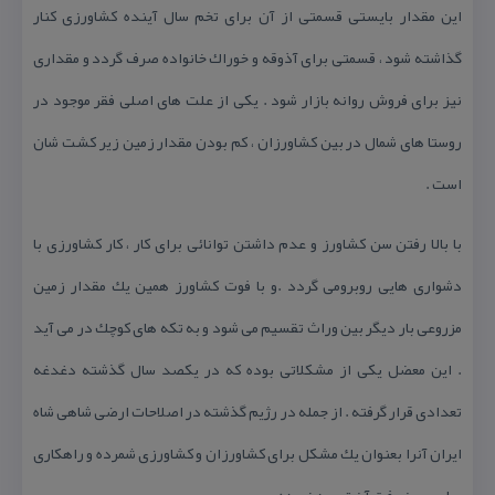
این مقدار بایستی قسمتی از آن برای تخم سال آینده كشاورزی كنار
گذاشته شود ، قسمتی برای آذوقه و خوراك خانواده صرف گردد و مقداری
نیز برای فروش روانه بازار شود . یكی از علت های اصلی فقر موجود در
روستا های شمال در بین كشاورزان ، كم بودن مقدار زمین زیر كشت شان
است .
با بالا رفتن سن كشاورز و عدم داشتن توانائی برای كار ، كار كشاورزی با
دشواری هایی روبرومی گردد .و با فوت كشاورز همین یك مقدار زمین
مزروعی بار دیگر بین وراث تقسیم می شود و به تكه های كوچك در می آید
. این معضل یكی از مشكلاتی بوده كه در یكصد سال گذشته دغدغه
تعدادی قرار گرفته . از جمله در رژیم گذشته در اصلاحات ارضی شاهی شاه
ایران آنرا بعنوان یك مشكل برای كشاورزان و كشاورزی شمرده و راهكاری