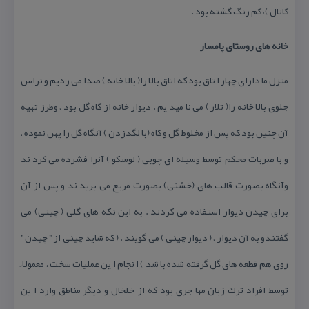
كانال )، كم رنگ گشته بود .
خانه های روستای پامسار
منزل ما دارای چهار ا تاق بود كه اتاق بالا را( بالا خانه ) صدا می زدیم و تراس
جلوی بالا خانه را( تلار ) می نا مید یم . دیوار خانه از كاه گل بود ، وطرز تهیه
آن چنین بود كه پس از مخلوط گل و كاه (با لگدزدن ) آنگاه گل را پهن نموده ،
و با ضربات محكم توسط وسیله ای چوبی ( لوسكو ) آنرا فشرده می كرد ند
وآنگاه بصورت قالب های (خشتی) بصورت مربع می برید ند و پس از آن
برای چیدن دیوار استفاده می كردند . به این تكه های گلی ( چینی) می
گفتندو به آن دیوار ، ( دیوار چینی ) می گویند . ( كه شاید چینی از ” چیدن ”
روی هم قطعه های گل گرفته شده با شد ) ا نجام ا ین عملیات سخت ، معمولا ً
توسط افراد ترك زبان مها جری بود كه از خلخال و دیگر مناطق وارد ا ین