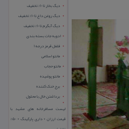
دیگ بخار تا 10% تخفیف
دیگ روغن داغ تا 10% تخفیف
دیگ آبگرم تا 10% تخفیف
ادویه جات بسته بندی
فلفل قرمز درجه 1
مانتو اسلامی
مانتو حجاب
مانتو پوشیده
برج خنک کننده
برداشتن خال با محلول
لیست مسافرخانه های مشهد با
قیمت ارزان + داری پارکینگ + 50%
تخفیف