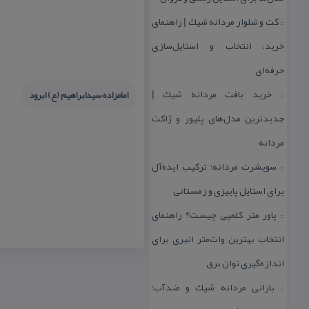
كت و شلوار مردانه شیك | راهنمای
::
خرید، انتخاب و استایل‌سازی
حرفه‌ای
خرید بافت مردانه شیك |
امامزاده سیدابراهیم (ع) ابرود
::
جدیدترین مدل‌های پلیور و ژاكت
مردانه
سویشرت مردانه؛ تركیب ایده‌آل
::
برای استایل پاییزی و زمستانی
پاور متر كلمپی چیست؟ راهنمای
::
انتخاب بهترین وات‌متر انبری برای
اندازه‌گیری توان برق
بارانی مردانه شیك و ضدآب؛
::