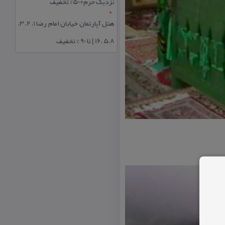
نزدیک حرم+50% تخفیف
هتل آپارتمان خیابان امام رضا 1، 2، 3،
5،8 ،16 | تا 90 % تخفیف