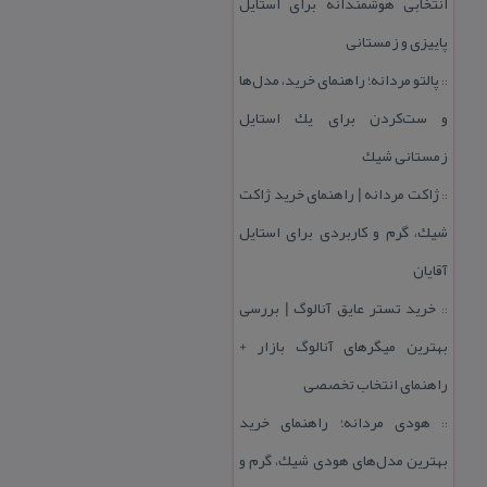
انتخابی هوشمندانه برای استایل
پاییزی و زمستانی
پالتو مردانه؛ راهنمای خرید، مدل‌ها
::
و ست‌كردن برای یك استایل
زمستانی شیك
ژاكت مردانه | راهنمای خرید ژاكت
::
شیك، گرم و كاربردی برای استایل
آقایان
خرید تستر عایق آنالوگ | بررسی
::
بهترین میگرهای آنالوگ بازار +
راهنمای انتخاب تخصصی
هودی مردانه؛ راهنمای خرید
::
بهترین مدل‌های هودی شیك، گرم و