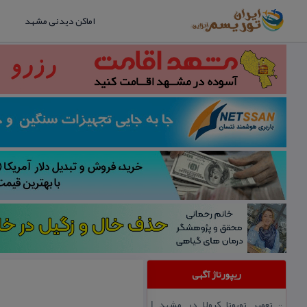
اماکن دیدنی مشهد
ریپورتاژ آگهی
تعمیر تویوتا كرولا در مشهد |
::