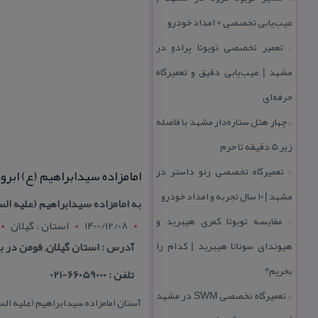
عیب‌یابی تخصصی + امداد خودرو
تعمیر تخصصی تویوتا پرادو در
::
مشهد | عیب‌یابی دقیق و تعمیرگاه
حرفه‌ای
چهار هتل‌ ستاره‌دار مشهد با فاصله
::
زیر 5 دقیقه تا حرم
تعمیرگاه تخصصی رنو داستر در
امامزاده سیدابراهیم (ع) ابرو
::
مشهد | ۱۰ سال تجربه و امداد خودرو
به امامزاده سیدابراهیم (علیه ال
مقایسه تویوتا كمری هیبرید و
::
1400/12/08
استان : گيلان
هیوندای سوناتا هیبرید | كدام را
آدرس : استان گیلان, فومن در
بخریم؟
تلفن : 66059000-021
تعمیرگاه تخصصی SWM در مشهد
::
آستان امامزاده سیدابراهیم (علیه ا