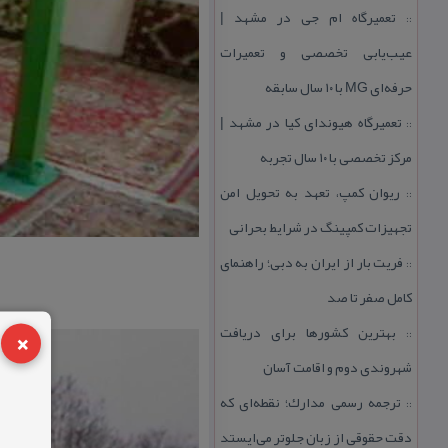
تعمیرگاه ام جی در مشهد |
::
عیب‌یابی تخصصی و تعمیرات
حرفه‌ای MG با ۱۰ سال سابقه
تعمیرگاه هیوندای كیا در مشهد |
::
مركز تخصصی با ۱۰ سال تجربه
ریوان كمپ، تعهد به تحویل امن
::
تجهیزات كمپینگ در شرایط بحرانی
فریت بار از ایران به دبی؛ راهنمای
::
كامل صفر تا صد
×
بهترین كشورها برای دریافت
::
شهروندی دوم و اقامت آسان
ترجمه رسمی مدارك؛ نقطه‌ای كه
::
دقت حقوقی از زبان جلوتر می‌ایستد