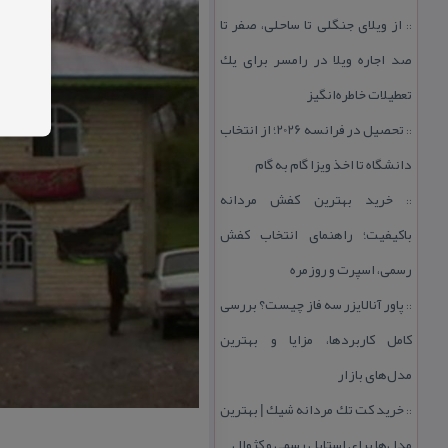
از ویلای جنگلی تا ساحلی، صفر تا
::
صد اجاره ویلا در رامسر برای یك
تعطیلات خاطره‌انگیز
تحصیل در فرانسه 2026؛ از انتخاب
::
دانشگاه تا اخذ ویزا گام به گام
خرید بهترین كفش مردانه
::
باكیفیت؛ راهنمای انتخاب كفش
رسمی، اسپرت و روزمره
پاور آنالایزر سه فاز چیست؟ بررسی
::
كامل كاربردها، مزایا و بهترین
مدل‌های بازار
خرید كت تك مردانه شیك | بهترین
::
مدل‌ها برای استایل رسمی و كژوال