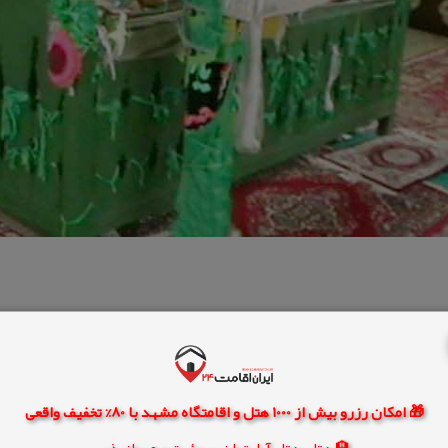
🎁 امکان رزرو بیش از 1000 هتل و اقامتگاه مشهد با 80% تخفیف واقعی
🏨 هتل، هتل آپارتمان، سوئیت و مهمانپذیر