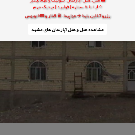
⭐ از 1 تا 5 ستاره | فولبرد | نزدیک حرم
رزرو آنلاین بلیط ✈️ هواپیما، 🚆 قطار و 🚌 اتوبوس
مشاهده هتل و هتل‌ آپارتمان های مشهد