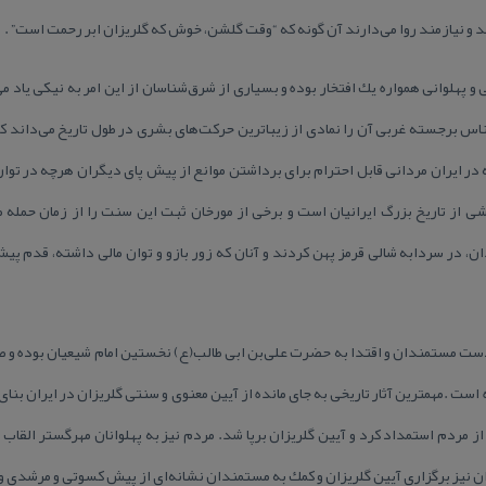
 و نیازمند روا می‌دارند آن گونه كه “وقت گلشن، خوش كه گلریزان ابر رحمت است” .
 پهلوانی همواره یك افتخار بوده و بسیاری از شرق‌شناسان از این امر به نیكی یاد می
س برجسته غربی آن را نمادی از زیباترین حركت‌های بشری در طول تاریخ می‌داند ك
در ایران مردانی قابل احترام برای برداشتن موانع ‌از پیش‌ پای دیگران هرچه در تو
 از تاریخ بزرگ ایرانیان است و برخی از مورخان ثبت این سنت را از زمان حمله مغ
ن، در سردابه‌ شالی قرمز پهن كردند و آنان كه زور بازو و توان مالی داشته، قدم پ
دست مستمندان و اقتدا به حضرت علی‌بن ابی طالب(ع) نخستین امام شیعیان بوده و صا
ه است .مهمترین آثار تاریخی به جای مانده از آیین معنوی و سنتی گلریزان در ایران بنا
 مردم استمداد كرد و آیین گلریزان برپا شد. مردم نیز به پهلوانان مهرگستر القاب “راد
ران نیز برگزاری آیین گلریزان و كمك به مستمندان نشانه‌ای از پیش كسوتی و مرشدی