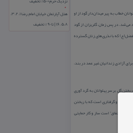
نزدیک حرم+50% تخفیف
ان خطاب به پیر میدان‌دار گود از او
هتل آپارتمان خیابان امام رضا 1، 2، 3،
5،8 ،16 | تا 90 % تخفیف
ند می‌شد. در پس زمان، گلریزان از گود
لفضل(ع) كه با نذری‌های زنان گسترده
 برای آزادی زندانیان غیر عمد در بند،
ریختن گل بر سر پهلوانان به گرد آوری
ج و سختی و گرفتاری است كه با ریختن
 دینی “انفاق” است ساز و كار حمایتی