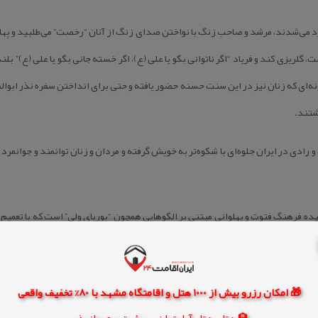
د می‌شدند، مرشد و صاحب زنگ با نواختن صدای زنگ از آنان “رخصت” می‌طلبید و پهلوان
 گلریزی كند و فریاد “اگر ناتوانی بگو یا علی (ع)، اگر خسته جانی بگو یا علی (ع)” بل
ونه‌ای كه زنان نیز در این سنت حسنه حضور یافته و حتی برای انداختن سفره نذر ابوا
شتند.
 رادی در ایران جلوه‌ای با شكوه‌تر به‌ خویش گرفته و مردان و زنان توانمند و جوانمرد
یده فرهنگ فتوت و پهلوانی مبتنی بر الگوهایی همچون “پوریای ولی” است كه با تعمیم 
 معنا یافته است. گلریزان به واقع ریختن و ایجاد گل زندگی و امید در چله سرما رن
هار وصل را به خانواده‌های در رنج هدیه می‌كنند. این مفهوم كه تجلی اجرایی دستور
🎁 امکان رزرو بیش از 1000 هتل و اقامتگاه مشهد با 80% تخفیف واقعی
دگی گذشته ایرانیان و نهادهای اجتماعی موجود آن دوره بوده است.
🏨 هتل، هتل آپارتمان، سوئیت و مهمانپذیر