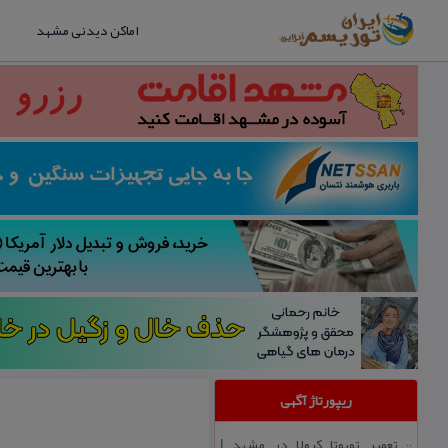
اماکن دیدنی مشهد
ریپورتاژ آگهی
تعمیر تویوتا كرولا در مشهد |
::