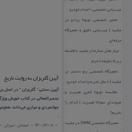
عیب‌یابی تخصصی + امداد خودرو
تعمیر تخصصی تویوتا پرادو در
::
مشهد | عیب‌یابی دقیق و تعمیرگاه
حرفه‌ای
چهار هتل‌ ستاره‌دار مشهد با فاصله
::
زیر 5 دقیقه تا حرم
تعمیرگاه تخصصی رنو داستر در
::
آیین گلریزان به روایت تاریخ
مشهد | ۱۰ سال تجربه و امداد خودرو
آیین سنتی ” گلریزان ” در اصل 
مقایسه تویوتا كمری هیبرید و
::
عنصرالمعالی در كتاب خویش ویژگی‌
هیوندای سوناتا هیبرید | كدام را
جوانمردی و عیاری می‌داند. همچن
بخریم؟
.
تعمیرگاه تخصصی SWM در مشهد
::
1400/12/08
استان : تهران