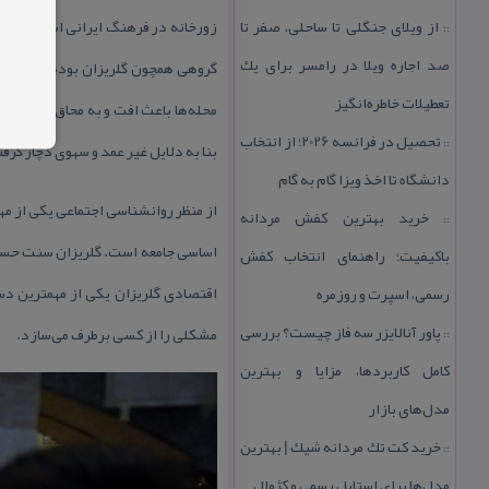
از ویلای جنگلی تا ساحلی، صفر تا
زورخانه در فرهنگ ایرانی اسلامی نه
::
صد اجاره ویلا در رامسر برای یك
گروهی همچون گلریزان بوده است. گلری
تعطیلات خاطره‌انگیز
محله‌ها باعث افت و به محاق افتادن گ
تحصیل در فرانسه 2026؛ از انتخاب
::
بنا به دلایل غیر عمد و سهوی دچار گرف
دانشگاه تا اخذ ویزا گام به گام
از منظر روانشناسی اجتماعی یكی از م
خرید بهترین كفش مردانه
::
اساسی جامعه است. گلریزان سنت حسنه‌
باكیفیت؛ راهنمای انتخاب كفش
اقتصادی گلریزان یكی از مهمترین دس
رسمی، اسپرت و روزمره
پاور آنالایزر سه فاز چیست؟ بررسی
مشكلی را از كسی برطرف می‌سازد.
::
كامل كاربردها، مزایا و بهترین
مدل‌های بازار
خرید كت تك مردانه شیك | بهترین
::
مدل‌ها برای استایل رسمی و كژوال