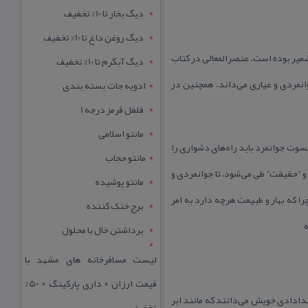
دیگ بخار تا 10% تخفیف
دیگ روغن داغ تا 10% تخفیف
میر بوده است. عنصرالمعالی در كتاب
دیگ آبگرم تا 10% تخفیف
وانمردی و عیاری می‌داند. همچنین در
ادویه جات بسته بندی
فلفل قرمز درجه 1
مانتو اسلامی
سوت جوانمرد باید راه‌های دشواری را
مانتو حجاب
 “حقیقت” طی می‌شود، تا جوانمردی و
مانتو پوشیده
 كه بهار و طبیعت هرچه دارد به امر
برج خنک کننده
ه
برداشتن خال با محلول
لیست مسافرخانه های مشهد با
قیمت ارزان + داری پارکینگ + 50%
خدادادی خویش می‌دانند كه مانند ابر
تخفیف