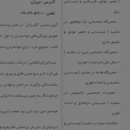
| تعمیر موتور، گیربكس و عیب‌یابی
آدرس : تهران
برق
تلفن : 66059000-021
تعمیرگاه تخصصی كیا موهاوی در
::
آیین سنتی ” گلریزان ” در اصل براسا
مشهد | عیب‌یابی و تعمیر موتور و
خویش ویژگی‌های جوانمردی را اول “خرد
تعلیق بادی
كتاب “مینوی خرد” برای جوانمردی سه ا
تعمیرگاه تخصصی چری در مشهد |
::
۱۰ سال تجربه و امداد خودرو
“عبدالرزاق كاشانی” در كتاب فتوت‌نام
تعمیرگاه هایما در مشهد | عیب‌یابی
طی كرد تا بر دیو نفس فائق و پیروز 
::
تخصصی و امداد فوری
بخشندگی پا گیرد. در اصل پهلوانی، ر
تعمیرات تخصصی لكسوس در
::
خداوندگار به زمین می‌بخشد تا حیاتی 
مشهد | عیب‌یابی حرفه‌ای و امداد
همه مردمی باید آیین تو/ همه رادی و 
فوری
مكانیك سیار در مشهد | عیب‌یابی و
::
ایرانیان از دیر باز براساس تكریم و 