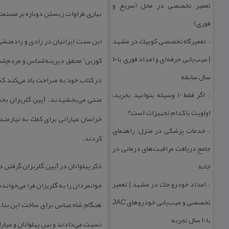
تعمیر تخصصی در محل (سریع و
بهاری طراوات زیستن دوباره بر مستمند
فوری)
تعمیرگاه تخصصی كوییك در مشهد
این سنت ایرانیان در رادی و رادمنشی و
::
| عیب‌یابی حرفه‌ای و امداد فوری با ۱۰
كوربن” محقق دیرینه‌شناس و مردم‌شنا
سال سابقه
در كتاب خود به صراحت یاد می‌كند كه 
اگر فقط 10 وسیله بتوانید بخرید،
::
منتی می‌بخشیدند. آیین گلریزان بخشی
اولویت با كدام تجهیزات است؟
خراسان عیارانی برای كمك به نیازمندا
خدمات پزشكی در منزل؛ راهنمای
::
كردند.
جامع دریافت مراقبت‌های درمانی در
ذكر پهلوانان در آیین گلریزان گرفتن 
خانه
امداد خودرو جك در مشهد | تعمیر
جوانمردان را به گلریزان فرا می‌خواند
::
تخصصی و عیب‌یابی خودروهای JAC
هنگام شاه عباس برای ساخت این بنا، از
با ۱۰ سال تجربه
نسبت می‌دادند و بین پهلوانان و عیا