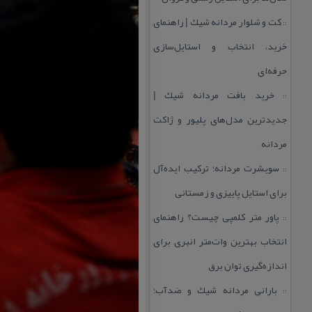
كت و شلوار مردانه شیك | راهنمای
::
خرید، انتخاب و استایل‌سازی
حرفه‌ای
خرید بافت مردانه شیك |
::
جدیدترین مدل‌های پلیور و ژاكت
مردانه
سویشرت مردانه؛ تركیب ایده‌آل
::
برای استایل پاییزی و زمستانی
پاور متر كلمپی چیست؟ راهنمای
::
انتخاب بهترین وات‌متر انبری برای
اندازه‌گیری توان برق
بارانی مردانه شیك و ضدآب؛
::