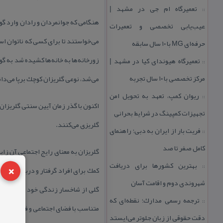
تعمیرگاه ام جی در مشهد |
::
هنگامی كه جوانمردان و رادان وارد گو
عیب‌یابی تخصصی و تعمیرات
می‌خواستند تا برای كسی كه ناتوان است،
حرفه‌ای MG با ۱۰ سال سابقه
زورخانه‌ها به خانه‌ها كشیده شد به گ
تعمیرگاه هیوندای كیا در مشهد |
::
مركز تخصصی با ۱۰ سال تجربه
می‌شد، نوعی گلریزان كوچك برپا می‌دا
ریوان كمپ، تعهد به تحویل امن
::
اكنون با گذر زمان آیین سنتی گلریزان و
تجهیزات كمپینگ در شرایط بحرانی
گلریزی می‌كنند.
فریت بار از ایران به دبی؛ راهنمای
::
كامل صفر تا صد
گلریزان به معنای رایج اجتماعی آن زای
×
بهترین كشورها برای دریافت
::
كمك برای افراد گرفتار و دربند گسترش
شهروندی دوم و اقامت آسان
گلی از شاخسار زندگی خود باغ بقا و ب
ترجمه رسمی مدارك؛ نقطه‌ای كه
::
متناسب با فضای اجتماعی و فرهنگی زن
دقت حقوقی از زبان جلوتر می‌ایستد