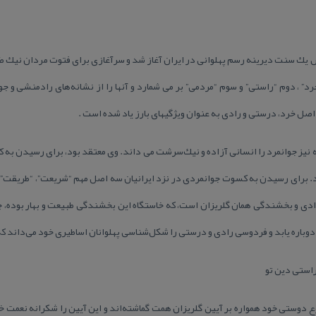
س یك سنت دیرینه رسم پهلوانی در ایران آغاز شد و سرآغازی برای فتوت مردان نیك ض
” ، دوم “راستی” و سوم “مردمی” بر می شمارد و آنها را از نشانه‌های رادمنشی و ج
صل خرد، درستی و رادی به عنوان ویژگیهای بارز یاد شده است .
ه نیز جوانمرد را انسانی آزاده و نیك‌سرشت می داند. وی معتقد بود، برای رسیدن به ك
شد. برای رسیدن به كسوت جوانمردی در نزد ایرانیان سه اصل مهم “شریعت”، “طریقت” و
ادی و بخشندگی همان گلریزان است، كه خاستگاه این بخشندگی طبیعت و بهار بوده، چرا
دوباره یابد و فردوسی رادی و درستی را شكل‌شناسی پهلوانان اساطیری خود می‌داند ك
راستی دین تو
نوع دوستی خود همواره بر آیین گلریزان همت گماشته‌اند و این آیین را شكرانه نعمت 