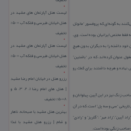
لیست هتل آپارتمان های مشهد در
هتل خیابان طبرسی و فلکه آب + 50%
‌كنند به گونه‌ای كه پروفسور “مانوئل
تخفیف
ه فقط مختص ایرانیان بوده است. وی،
لیست هتل آپارتمان های مشهد در
ان خود داشته را به دیگران بدون هیچ
هتل خیابان طبرسی و فلکه آب + 50%
ول عنوان كرده‌اند، كه در “باشتین”
تخفیف
یش نهاده و هرچه داشتند برای كمك رو
رزرو هتل در خیابان امام رضا مشهد
| هتل‌ های امام رضا 1، 2، 3، 5 و
حب زنگ نیز در این آیین، پهلوانان و
8+50% تخفیف
ی تاریخی “سی و سه پل” است، كه در آن
بهترین هتل مشهد با صبحانه، ناهار
 آیین”،”زاد مهر” ،” گلریز” و “رادی”
و شام | رزرو هتل مشهد با غذا
 و صاحب زنگی بوده است.