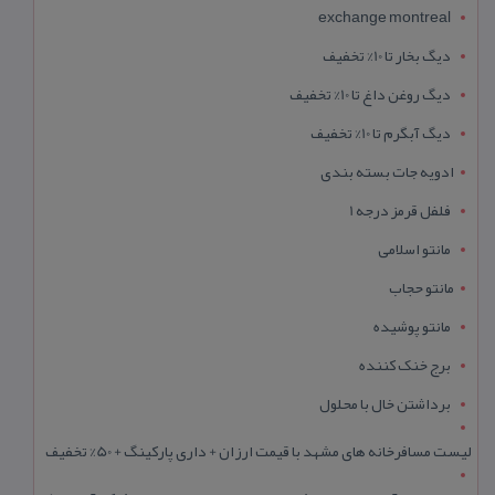
exchange montreal
دیگ بخار تا 10% تخفیف
دیگ روغن داغ تا 10% تخفیف
دیگ آبگرم تا 10% تخفیف
ادویه جات بسته بندی
فلفل قرمز درجه 1
مانتو اسلامی
مانتو حجاب
مانتو پوشیده
برج خنک کننده
برداشتن خال با محلول
لیست مسافرخانه های مشهد با قیمت ارزان + داری پارکینگ + 50% تخفیف