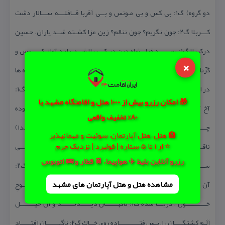
×
🎁 امکان رزرو بیش از 1000 هتل و اقامتگاه مشهد با
80% تخفیف واقعی
🏨 هتل، هتل آپارتمان، سوئیت و مهمانپذیر
⭐ از 1 تا 5 ستاره | فولبرد | نزدیک حرم
رزرو آنلاین بلیط ✈️ هواپیما، 🚆 قطار و 🚌 اتوبوس
مشاهده هتل و هتل‌ آپارتمان های مشهد