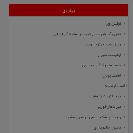
وبگردی
لوکس ویزا
مخزن آب طبرستان خرید از نمایندگی اصلی
وکیل یاب | بهترین وکیل
ایمپلنت شیراز
سقف متحرک آلومینیومی
اقامت یونان
اقامت فرانسه
درب اتوماتیک مشهد
میز ناهار خوری
ویزیت پزشک عمومی در منزل مشهد
محلول خالبرداری