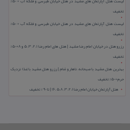
لیست هتل آپارتمان های مشهد در هتل خیابان طبرسی و فلکه آب + 50%
تخفیف
لیست هتل آپارتمان های مشهد در هتل خیابان طبرسی و فلکه آب + 50%
تخفیف
رزرو هتل در خیابان امام رضا مشهد | هتل‌ های امام رضا 1، 2، 3، 5 و 8+50%
تخفیف
بهترین هتل مشهد با صبحانه، ناهار و شام | رزرو هتل مشهد با غذا نزدیک
حرم+50% تخفیف
هتل آپارتمان خیابان امام رضا 1، 2، 3، 5،8 ،16 | تا 90 % تخفیف