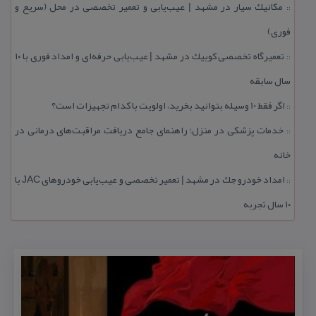
مكانیك سیار در مشهد | عیب‌یابی و تعمیر تخصصی در محل (سریع و
::
فوری)
تعمیرگاه تخصصی كوییك در مشهد | عیب‌یابی حرفه‌ای و امداد فوری با ۱۰
::
سال سابقه
اگر فقط 10 وسیله بتوانید بخرید، اولویت با كدام تجهیزات است؟
::
خدمات پزشكی در منزل؛ راهنمای جامع دریافت مراقبت‌های درمانی در
::
خانه
امداد خودرو جك در مشهد | تعمیر تخصصی و عیب‌یابی خودروهای JAC با
::
۱۰ سال تجربه