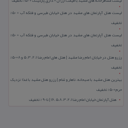
لیست مسافرخانه های مشهد با قیمت ارزان + داری پارکینگ + 50% تخفیف
لیست هتل آپارتمان های مشهد در هتل خیابان طبرسی و فلکه آب + 50%
تخفیف
لیست هتل آپارتمان های مشهد در هتل خیابان طبرسی و فلکه آب + 50%
تخفیف
رزرو هتل در خیابان امام رضا مشهد | هتل‌ های امام رضا 1، 2، 3، 5 و 8+50%
تخفیف
بهترین هتل مشهد با صبحانه، ناهار و شام | رزرو هتل مشهد با غذا نزدیک
حرم+50% تخفیف
هتل آپارتمان خیابان امام رضا 1، 2، 3، 5،8 ،16 | تا 90 % تخفیف