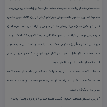
خلاصه در كافه اوریانت به حقیقت جمله « مال عهد بوق است» پی می‌برید.
منوی كافه اوریانت نیز مانند خیلی چیزهای دیگر در این كافه، تغییر خاصی
نكرده و هنوز همان خوراكی‌های ساده و قدیمی را ارائه می‌دهد. طرفداران
پروپا‌قرص قهوه، می‌توانند از طعم استثنایی قهوه ترك اوریانت لذت ببرند.
قهوه این كافه واقعاٌ چیز دیگری است. زیرا ارامنه در دم كردن قهوه بسیار
ماهر هستند. اگر مایل باشید، در كنار قهوه انواع شكلات و شیرینی‌های
لذیذ كافه اوریانت را نیز سفارش دهید.
به علت كمبود تعداد صندلی‌ها، تنها ۴۰ دقیقه می‌توانید از محیط كافه
استفاده كنید. پیشنهاد می‌كنیم اگر اهل خاطره و خاطره‌بازی هستید، حتماٌ
سری به این كافه بزنید.
آدرس: میدان انقلاب، خیابان شهید مفتح جنوبی( دروازه دولت)، پلاك ۱۶.