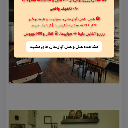
80% تخفیف واقعی
🏨 هتل، هتل آپارتمان، سوئیت و مهمانپذیر
⭐ از 1 تا 5 ستاره | فولبرد | نزدیک حرم
رزرو آنلاین بلیط ✈️ هواپیما، 🚆 قطار و 🚌 اتوبوس
مشاهده هتل و هتل‌ آپارتمان های مشهد