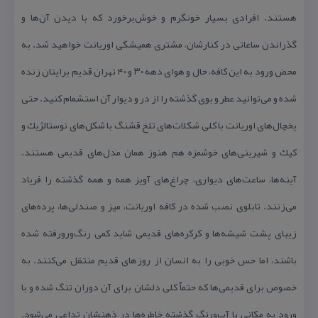
هستند. افرادی بسیار خونگرم و خوش‌برخورد كه با دیدن آن‌ها و
گذراندن ساعاتی در كنارشان، مشتری همیشگی اوریانت خواهید شد. به
محض ورود به این كافه، حال و هوای دهه ۳۰ و ۴۰ تهران قدیم برایتان زنده
شده و می‌توانید عطر و بوی گذشته را از در و دیوار آن استشمام كنید. حتی
یخچال‌های اوریانت با كلی شكلات‌های تلخ قشنگ با شكل‌های نوستالژیك و
كیك و شیرینی‌های خوشمزه هم هنوز همان مدل‌های قدیمی هستند.
آینه‌ها، ساعت‌های دیواری، چراغ‌های آویز همه و همه گذشته را فریاد
می‌زنند. تابلوی نصب شده در كافه اوریانت، میز و صندلی‌ها، پرده‌های
زیبای پشت شیشه‌ها و كركره‌های قدیمی شاید كمی رنگ‌‌و‌رو‌‌رفته شده
باشند، اما حس خوبی را به انسان از روزهای قدیم منتقل می‌كنند. به
خصوص برای قدیمی‌ها كه حتماٌ كلی دلشان برای آن دوران تنگ شده و با
ورود به مكانی با آب‌و‌رنگ گذشته‌ خاطره‌ها در ذهنشان تداعی می‌شود.