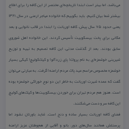
می‌باشد. اما بهتر است ابتدا تاریخچه‌ای مختصر از این كافه را برای اطلاع
بیشتر شما بیان كنیم. باید بگوییم كه خانواده مهاجر ارمنی در سال ۱۳۲۱
یعنی حدود ۷۵ سال پیش، كافه اوریانت را ابتدا در قالب نانوایی و بعد
مكانی برای پخت بیسكوییت تأسیس كردند. این خانواده اهل شوروی
سابق بودند. بعد از گذشت مدتی، این كافه تصمیم به تهیه و توزیع
شیرینی خوشمزه‌ای به نام پروك( پای زردآلو) و كیك‌كولیچ( كیكی بسیار
خوشمزه مخصوص مراسم عید پاك مردم ارامنه) گرفت. به عبارتی می‌توان
گفت كه عمده شهرت اوریانت به خاطر این دو نوع خوراكی خوشمزه بوده
است. هنوز هم مردم تهران برای خوردن بیسكوییت‌ها و كیك‌های كولیچ
این كافه سر و دست می‌شكنند.
فضای كافه اوریانت بسیار ساده و دنج است. شاید باورتان نشود اما
پرسنلش همانند سال‌های دور، بانو و آقایی از هم‌وطنان عزیز ارامنه