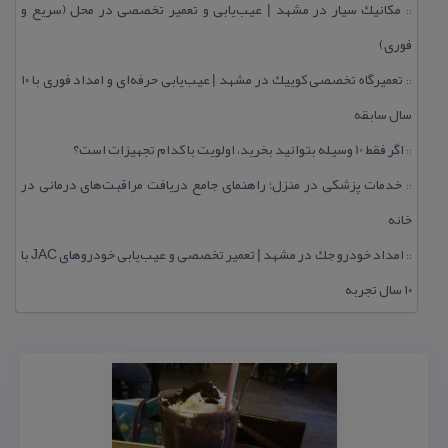
مكانیك سیار در مشهد | عیب‌یابی و تعمیر تخصصی در محل (سریع و
::
فوری)
تعمیرگاه تخصصی كوییك در مشهد | عیب‌یابی حرفه‌ای و امداد فوری با ۱۰
::
سال سابقه
اگر فقط 10 وسیله بتوانید بخرید، اولویت با كدام تجهیزات است؟
::
خدمات پزشكی در منزل؛ راهنمای جامع دریافت مراقبت‌های درمانی در
::
خانه
امداد خودرو جك در مشهد | تعمیر تخصصی و عیب‌یابی خودروهای JAC با
::
۱۰ سال تجربه