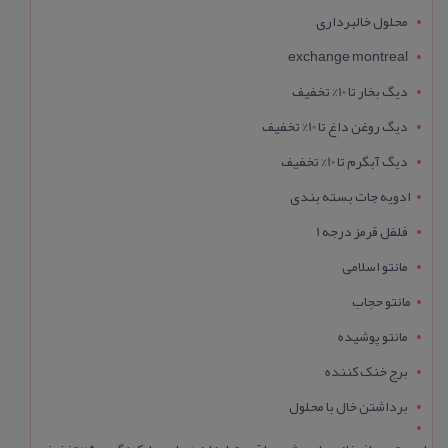
محلول خالبرداری
exchange montreal
دیگ بخار تا 10% تخفیف
دیگ روغن داغ تا 10% تخفیف
دیگ آبگرم تا 10% تخفیف
ادویه جات بسته بندی
فلفل قرمز درجه 1
مانتو اسلامی
مانتو حجاب
مانتو پوشیده
برج خنک کننده
برداشتن خال با محلول