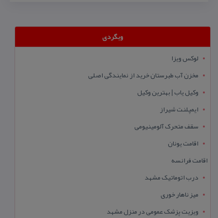
وبگردی
لوکس ویزا
مخزن آب طبرستان خرید از نمایندگی اصلی
وکیل یاب | بهترین وکیل
ایمپلنت شیراز
سقف متحرک آلومینیومی
اقامت یونان
اقامت فرانسه
درب اتوماتیک مشهد
میز ناهار خوری
ویزیت پزشک عمومی در منزل مشهد