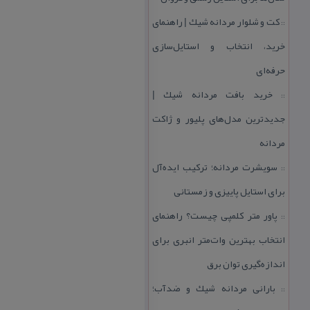
كت و شلوار مردانه شیك | راهنمای
::
خرید، انتخاب و استایل‌سازی
حرفه‌ای
خرید بافت مردانه شیك |
::
جدیدترین مدل‌های پلیور و ژاكت
مردانه
سویشرت مردانه؛ تركیب ایده‌آل
::
برای استایل پاییزی و زمستانی
پاور متر كلمپی چیست؟ راهنمای
::
انتخاب بهترین وات‌متر انبری برای
اندازه‌گیری توان برق
بارانی مردانه شیك و ضدآب؛
::