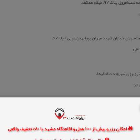
، پلاك ۹۷، طبقه همكف.
ت‌حوض، خیابان شهید مهران پور(بهمن غربی)، پلاك ۶.
🎁 امکان رزرو بیش از 1000 هتل و اقامتگاه مشهد با 80% تخفیف واقعی
🏨 هتل، هتل آپارتمان، سوئیت و مهمانپذیر