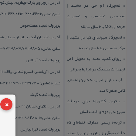
آدرس: روبروی پارك قیطریه، نبش كوچه شب‌افروز
تعمیرگاه ام جی در مشهد |
::
تلفن تماس:۲۲۲۰۲۲۴۱ ،۲۲۲۰۲۲۱۴-(۰۲۱)
عیب‌یابی تخصصی و تعمیرات
پرپروك شعبه هفت‌حوض
حرفه‌ای MG با ۱۰ سال سابقه
آدرس: خیابان آیت، بالاتر از میدان هف
تعمیرگاه هیوندای كیا در مشهد |
::
مركز تخصصی با ۱۰ سال تجربه
تلفن تماس: ۷۷۲۴۸۰۰۴،۷۷۲۴۸۰۰۵-(۰۲۱)
ریوان كمپ، تعهد به تحویل امن
پرپروك شعبه آریاشهر
::
تجهیزات كمپینگ در شرایط بحرانی
آدرس: آریاشهر، خسرو شمالی، پلاك ۱۲( روبروی شهروند صادقیه).
فریت بار از ایران به دبی؛ راهنمای
::
شماره تماس: ۴۴۲۹۷۳۰۰،۴۴۲۹۷۴۰۰‌-(۰۲۱)
كامل صفر تا صد
پرپروك شعبه گیشا
×
بهترین كشورها برای دریافت
::
آدرس: انتهای خیابان ۲۲، خیابان یاس، پلاك ۱(روبروی بوستان گفتگو).
شهروندی دوم و اقامت آسان
تلفن تماس:۸۸۲۸۸۰۱۰ ،۸۸۲۸۸۰۳۰-(۰۲۱)
ترجمه رسمی مدارك؛ نقطه‌ای كه
::
پرپروك شعبه تهرانپارس
دقت حقوقی از زبان جلوتر می‌ایستد