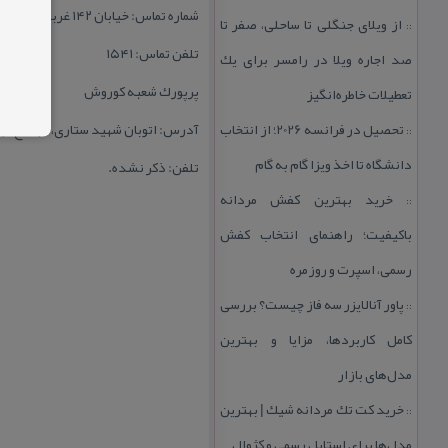
شماره تماس: خیابان ۱۴۲ غربی، بین رشید و ۱۱۳، پلاك ۱۰۸.
از ویلای جنگلی تا ساحلی، صفر تا
::
تلفن تماس: ۱۵۴۱
صد اجاره ویلا در رامسر برای یك
پرپورك شعبه كوروش
تعطیلات خاطره‌انگیز
تحصیل در فرانسه 2026؛ از انتخاب
آدرس: اتوبان شهید ستاری، مجتمع تج
::
دانشگاه تا اخذ ویزا گام به گام
تلفن: ذكر نشده.
خرید بهترین كفش مردانه
::
باكیفیت؛ راهنمای انتخاب كفش
رسمی، اسپرت و روزمره
پاور آنالایزر سه فاز چیست؟ بررسی
::
كامل كاربردها، مزایا و بهترین
مدل‌های بازار
خرید كت تك مردانه شیك | بهترین
::
مدل‌ها برای استایل رسمی و كژوال