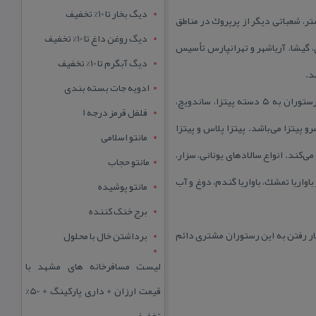
دیگ بخار تا 10% تخفیف
ر، شعباتی دیگر از پرپروك در مناطق
دیگ روغن داغ تا 10% تخفیف
 گیشا، آریاشهر و تهرانپارس تأسیس
دیگ آبگرم تا 10% تخفیف
د.
ادویه جات بسته بندی
از همه این‌ها كه بگذریم غذاها و نوشیدنی‌های پیتزا پرپروك طرفداران پروپاقرص زیادی دارد. به‌طوركلی غذاهای این رستوران به ۵ دسته پیتزا، ساندویچ،
فلفل قرمز درجه 1
پیتزا می‌باشد. پیتزا پلاس و پیتزا
مانتو اسلامی
ی‌كند. انواع سالادهای یونانی، سزار،
مانتو حجاب
واریا تمشك، باواریا گندم، دوغ و آب
مانتو پوشیده
برج خنک کننده
بار رفتن به این رستوران مشتری دائم
برداشتن خال با محلول
لیست مسافرخانه های مشهد با
قیمت ارزان + داری پارکینگ + 50%
تخفیف