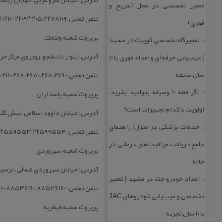
تعمیر تخصصی در محل (سریع و
تلفن تماس:۲۲۰۹۳۲۰۵‌،۲۲۷۸۱۰۹-(۰۲۱)
فوری)
پرپروك شعبه ولنجك
تعمیرگاه تخصصی كوییك در مشهد
::
آدرس: بلوار دانشجو، روبروی مركز خ
| عیب‌یابی حرفه‌ای و امداد فوری با ۱۰
سال سابقه
تلفن تماس:۲۶۸۰۲۶۸۰‌،۲۶۸۰۲۶۹۰-(۰۲۱)
اگر فقط 10 وسیله بتوانید بخرید،
پرپروك شعبه پاسداران
::
اولویت با كدام تجهیزات است؟
آدرس: خیابان داوود اسلامی، نبش گلستا
خدمات پزشكی در منزل؛ راهنمای
::
تلفن تماس: ۲۲۵۵۹۵۵۳،۲۲۵۹۹۵۵۴-(۰۲۱)
جامع دریافت مراقبت‌های درمانی در
پرپروك شعبه سهروردی
خانه
آدرس: خیابان سهروردی شمالی، نرسیده به
امداد خودرو جك در مشهد | تعمیر
::
تلفن تماس: ۸۸۵۳۶۱۶۰،۸۸۵۴۶۱۶۰-(۰۲۱)
تخصصی و عیب‌یابی خودروهای JAC
پرپروك شعبه قیطریه
با ۱۰ سال تجربه