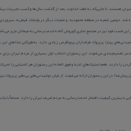
ران هستند. تا جایی‌كه، به لطف خداوند، بعد از گذشت سال‌ها و كسب تجربیات بیشت
 شد. دومین شعبه در منطقه محمودیه، و شعبات دیگر در ولنجك، قیطریه، سهروردی،
 این فست فود نیز در مجتمع تجاری كوروش آماده خدمت‌رسانی به مهمانان عزیز می‌باش
سر تقسیم‌بندی می‌شوند. این رستوران انتخاب اول بسیاری از مردم تهران برای سرو 
دن را دارند. طعم استیك‌های لذیذ و فوق العاده این رستوران هر اشتهایی را تحریك م
پیش‌غذا در این رستوران ارائه می‌شوند. از میان نوشیدنی‌های بی‌نظیر پرپروك نیز با
یی با بهترین كیفیت، افتخار خدمت‌رسانی به مردم شریف تهران را دارد. مسلماٌ با یك‌
بخشایش، پلاك ۱۸.