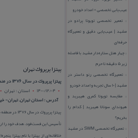
عیب‌یابی تخصصی + امداد خودرو
تعمیر تخصصی تویوتا پرادو در
::
مشهد | عیب‌یابی دقیق و تعمیرگاه
حرفه‌ای
چهار هتل‌ ستاره‌دار مشهد با فاصله
::
زیر 5 دقیقه تا حرم
پیتزا پرپروك تهران
تعمیرگاه تخصصی رنو داستر در
::
پیتزا پرپروك در سال ۱۳۷۶ در منطقه سعادت‌آباد تهران بزرگ افتتاح شد. مدیریت این مجموعه بزرگ را جناب آقای میرقلمی به عهده دارند.
مشهد | ۱۰ سال تجربه و امداد خودرو
1400/12/04
استان : تهران
مقایسه تویوتا كمری هیبرید و
::
آدرس : استان تهران, تهران- خیا
هیوندای سوناتا هیبرید | كدام را
پیتزا پرپروك
بخریم؟
تأسیس این فست‌فود، هدف خود را ارائه 
تعمیرگاه تخصصی SWM در مشهد
::
خلاقانه‌ای از پیتزا با نام پیتزا پن