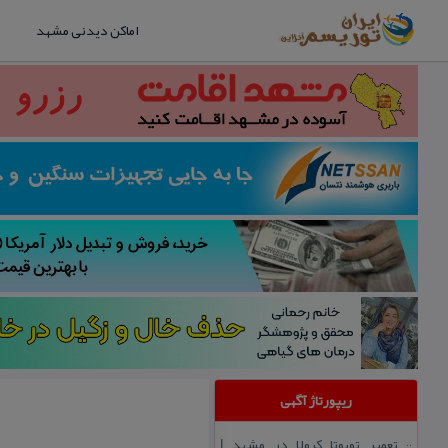
اماکن دیدنی مشهد
ریپورتاژ آگهی
تعمیر تویوتا كرولا در مشهد |
::