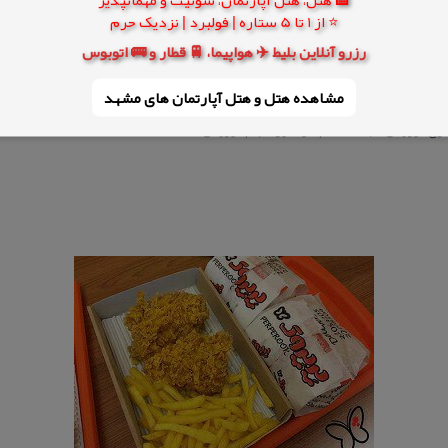
⭐ از 1 تا 5 ستاره | فولبرد | نزدیک حرم
رزرو آنلاین بلیط ✈️ هواپیما، 🚆 قطار و 🚌 اتوبوس
مشاهده هتل و هتل‌ آپارتمان های مشهد
اری كوروش، طبقه هفتم، فودكورت بام كوروش.