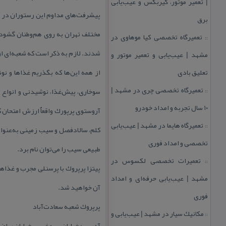
| تعمیر موتور، گیربكس و عیب‌یابی
پیشرفت‌های مداوم این رستوران در ته
برق
مختلف تهران به روی هم‌وطنان گشوده
تعمیرگاه تخصصی كیا موهاوی در
::
شدند. لازم به ذكر است كه شعبه‌ای از
مشهد | عیب‌یابی و تعمیر موتور و
تعلیق بادی
تعمیرگاه تخصصی چری در مشهد |
سوخاری، پیش‌غذا، نوشیدنی و انواع د
::
۱۰ سال تجربه و امداد خودرو
آروستوی پرپورك واقعاٌ ارزش امتحان كر
تعمیرگاه هایما در مشهد | عیب‌یابی
::
كلم، سالادفصل و سیب زمینی به‌عنوان 
تخصصی و امداد فوری
طبیعی سیب را می‌توان نام برد.
تعمیرات تخصصی لكسوس در
::
پیتزا پرپروك با پرسنلی مجرب و غذاها
مشهد | عیب‌یابی حرفه‌ای و امداد
آن خواهید شد.
فوری
پرپروك شعبه سعادت‌آباد
مكانیك سیار در مشهد | عیب‌یابی و
::
آدرس: خیابان سرو غربی، خیابان ریاضی 