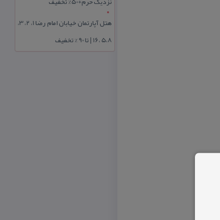
نزدیک حرم+50% تخفیف
هتل آپارتمان خیابان امام رضا 1، 2، 3،
5،8 ،16 | تا 90 % تخفیف