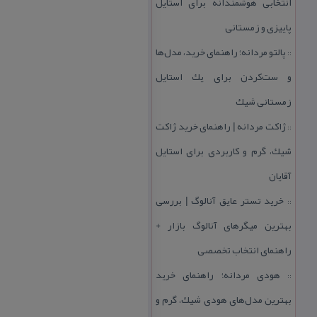
انتخابی هوشمندانه برای استایل
پاییزی و زمستانی
پالتو مردانه؛ راهنمای خرید، مدل‌ها
::
و ست‌كردن برای یك استایل
زمستانی شیك
ژاكت مردانه | راهنمای خرید ژاكت
::
شیك، گرم و كاربردی برای استایل
آقایان
خرید تستر عایق آنالوگ | بررسی
::
بهترین میگرهای آنالوگ بازار +
راهنمای انتخاب تخصصی
هودی مردانه؛ راهنمای خرید
::
بهترین مدل‌های هودی شیك، گرم و