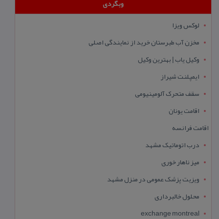
وبگردی
لوکس ویزا
مخزن آب طبرستان خرید از نمایندگی اصلی
وکیل یاب | بهترین وکیل
ایمپلنت شیراز
سقف متحرک آلومینیومی
اقامت یونان
اقامت فرانسه
درب اتوماتیک مشهد
میز ناهار خوری
ویزیت پزشک عمومی در منزل مشهد
محلول خالبرداری
exchange montreal