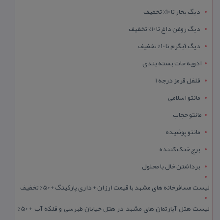
دیگ بخار تا 10% تخفیف
دیگ روغن داغ تا 10% تخفیف
دیگ آبگرم تا 10% تخفیف
ادویه جات بسته بندی
فلفل قرمز درجه 1
مانتو اسلامی
مانتو حجاب
مانتو پوشیده
برج خنک کننده
برداشتن خال با محلول
لیست مسافرخانه های مشهد با قیمت ارزان + داری پارکینگ + 50% تخفیف
لیست هتل آپارتمان های مشهد در هتل خیابان طبرسی و فلکه آب + 50%