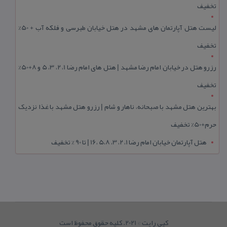
تخفیف
لیست هتل آپارتمان های مشهد در هتل خیابان طبرسی و فلکه آب + 50%
تخفیف
رزرو هتل در خیابان امام رضا مشهد | هتل‌ های امام رضا 1، 2، 3، 5 و 8+50%
تخفیف
بهترین هتل مشهد با صبحانه، ناهار و شام | رزرو هتل مشهد با غذا نزدیک
حرم+50% تخفیف
هتل آپارتمان خیابان امام رضا 1، 2، 3، 5،8 ،16 | تا 90 % تخفیف
کپی رایت © 2021. کلیه حقوق محفوظ است