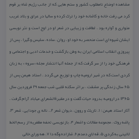
مشاهده اوضاع نامطلوب كشور و ستم هایی كه از جانب رژیم شاه بر قوم
كرد می رفت خانه و كاشانه خود را ترك كرده و سالها در عراق و بلاد غریب
متواری و آواره بود . لطافت و زیبایی در شعر او در اوج است و نثر نویسی
ایشان شیوه ای است منحصر به خود او . روان ، ساده ، سلیس و گیرا . پس از
پیروزی انقلاب اسلامی ایران به وطن بازگشت و خدمات ادبی و اجتماعی و
فرهنگی خود را از سر گرفت كه از جمله آنها انتشار مجله «سروه » به زبان
كردی است كه در شهر ارومیه چاپ و توزیع می گردد . استاد هیمن پس از
۶۵ سال زندگی پر مشقت ، بر اثر سكته قلبی شب جمعه ۲۹ فروردین سال
۱۳۶۵ در ارومیه بدرود حیات گفت و در مقبرة‌الشعرای مهاباد آرام گرفت .
آثار استاد هیمن : ۱. تاریك و روون ، دیوان شعر ۲.. ناله ی جودایی ، شعر ۳.
پاشه روك ، مجموعه مقالات و اشعار ۴. بازنویسی تحفه مظفریه از رسم الخط
لاتینی به كردی ۵. قه لای دمدم ۶. شازاده وگه دا ۷. هه ورای خالی