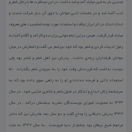
چندین بار به شهر مهاباد آمد و شد داشت ، در این مسافرت ها با رجال شعر و
ادب آشنا شد و در جلسات ادبی جوانان با ذوق آن دیار شركت جست و
اندك اندك در اثر ابراز لیاقت و استعداد مورد توجه شخصیت های معروف
مهاباد قرار گرفت. هیمن دراین ایام جوانی برازنده و كارآمد و آگاه و آشنا به
رموز ادبیات كردی و شعر بود كه خود نیزشعر می گفت و اشعارش در میان
جوانان طرفداران زیادی داشت . پدرش نیز اهل شعر و شاعر بود ولی
دوست نداشت كه فرزندش وقت خود را به سرودن شعر بگذراند ، اما
استعداد ذاتی و قریحه خدادادی او را به راهی سوق داده بود كه به
سرچشمه زلال ابداع و ابتكار در فنون شعر و شاعری منتهی شود . در سال
۱۳۲۳ به عضویت شورای نویسندگان نشریه نیشتمان درآمد . در سال
۱۳۴۴ پدرش دارفانی را وداع گفت و دو سال بعد مادرش نیز كه دختر
مرحوم شیخ برهان بود چشم از دنیا فروبست . به سال ۱۳۴۷ به علت