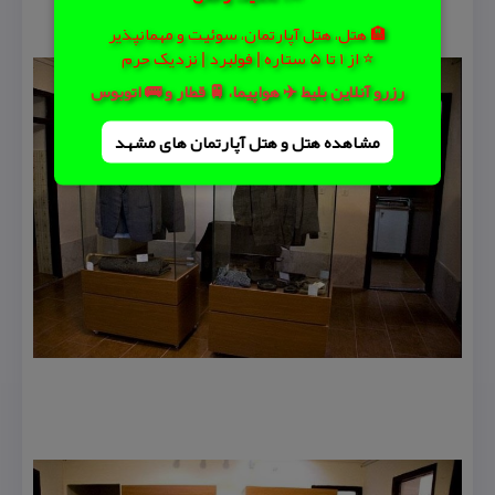
🏨 هتل، هتل آپارتمان، سوئیت و مهمانپذیر
⭐ از 1 تا 5 ستاره | فولبرد | نزدیک حرم
رزرو آنلاین بلیط ✈️ هواپیما، 🚆 قطار و 🚌 اتوبوس
مشاهده هتل و هتل‌ آپارتمان های مشهد