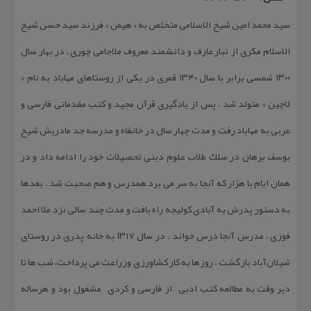
سید محمد امین شیخ الاسلامی متخلص به « هیمن » فرزند سید حسن شیخ
الاسلام مكری از تبار عارف و دانشمند معروف ملاجامی چوری ، در بهار سال
۱۳۰۰ شمسی برابر با سال ۱۳۴۰ قمری در یكی از روستاهای مهاباد به نام «
لاچین » متولد شد . پس از یادگیری قرآن مجید و كتب مقدماتی فارسی و
عربی به مهاباد رفت و مدت چهار سال در خانقاه و مدرسه جد مادریش شیخ
یوسف برهان در سلك طلاب علوم دینی تحصیلات خود را ادامه داد و در
همان ایام با هژار كه آنجا به سر می برد همدرس و هم صحبت شد . بعدها
به دستور پدرش به آبادی كولیجه راه یافت و مدت چند سالی نزد ملا احمد
فوزی ، مدرس آنجا درس خواند . در سال ۱۳۱۷ به خانه پدری در روستای
شیلان‌آباد بازگشت . روزها به كار كشاورزی وزراعت می پرداخت، شب ها تا
دیر وقت به مطالعه كتب ادبی – از فارسی و كردی – مشغول بود و هرساله