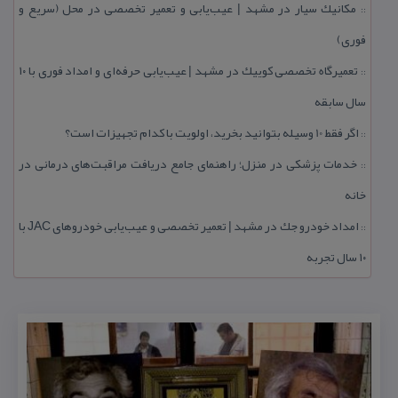
مكانیك سیار در مشهد | عیب‌یابی و تعمیر تخصصی در محل (سریع و
::
فوری)
تعمیرگاه تخصصی كوییك در مشهد | عیب‌یابی حرفه‌ای و امداد فوری با ۱۰
::
سال سابقه
اگر فقط 10 وسیله بتوانید بخرید، اولویت با كدام تجهیزات است؟
::
خدمات پزشكی در منزل؛ راهنمای جامع دریافت مراقبت‌های درمانی در
::
خانه
امداد خودرو جك در مشهد | تعمیر تخصصی و عیب‌یابی خودروهای JAC با
::
۱۰ سال تجربه