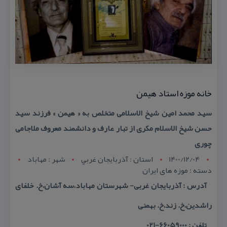
خانه موزه استاد هیمن
سید محمد امین شیخ الاسلامی متخلص به « هیمن » فرزند سید
حسن شیخ الاسلام مكری از تبار عارف و دانشمند معروف ملاجامی
چوری
1400/12/04
استان : آذربايجان غربي
شهر : مهاباد
دسته : موزه های ایران
آدرس : آذربایجان غربی- شهرستان مهاباد،سه آشان،خ. خلفای
راشدین،خ. زند،خ. بهمنی
تلفن : 66059000-021