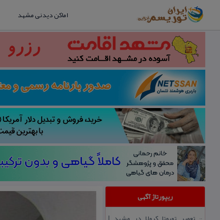
اماکن دیدنی مشهد
ریپورتاژ آگهی
تعمیر تویوتا كرولا در مشهد |
::