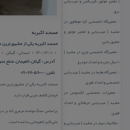
| تعمیر موتور، گیربكس و عیب‌یابی
برق
تعمیرگاه تخصصی كیا موهاوی در
::
مسجد اكبریه
مشهد | عیب‌یابی و تعمیر موتور و
تعلیق بادی
مسجد اكبریه یكی از مشهورترین م
تعمیرگاه تخصصی چری در مشهد |
1400/12/01
استان : گيلان
::
آدرس : گیلان، لاهیجان، ضلع جن
۱۰ سال تجربه و امداد خودرو
تعمیرگاه هایما در مشهد | عیب‌یابی
تلفن : 66059000-021
::
تخصصی و امداد فوری
مسجد اكبریه یكی از مشهورترین مساج
تعمیرات تخصصی لكسوس در
::
خیابان كاشف غربی قرار دارد.
مشهد | عیب‌یابی حرفه‌ای و امداد
فوری
علی‌اكبر لاهیجانی بنا شده است.
مكانیك سیار در مشهد | عیب‌یابی و
::