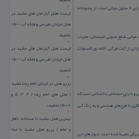
مسجد اكبریه از دو قسمت وضوخانه و شبستان تشكیل شده است. وضوخانه مسجد در دو طبقه ساخته شده و هر طبقه دارای ۸ ستون میانی است. از وضوخانه
لیست هتل آپارتمان های مشهد در
هتل خیابان طبرسی و فلکه آب + 50%
تخفیف
د. در قسمت میانی ضلع جنوبی شبستان، محراب
 رنگ، عباراتی از آیات قرآنی «الله نور السموات
لیست هتل آپارتمان های مشهد در
هتل خیابان طبرسی و فلکه آب + 50%
تخفیف
رزرو هتل در خیابان امام رضا مشهد
قی مسجد، مناره زیبای مسجد با بدنه آجری جای گرفته كه ۱۸ متر ارتفاع دارد. مناره مسجد به شكل ۸ گوش و دارای خشخاش یا اضلاعی است كه
| هتل‌ های امام رضا 1، 2، 3، 5 و
8+50% تخفیف
اری با طرح‌های هندسی و به رنگ آبی
بهترین هتل مشهد با صبحانه، ناهار
و شام | رزرو هتل مشهد با غذا
 بزرگی تعبیه شده است. دیوارهای این