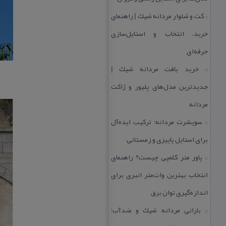
كت و شلوار مردانه شیك | راهنمای
::
خرید، انتخاب و استایل‌سازی
حرفه‌ای
خرید بافت مردانه شیك |
::
جدیدترین مدل‌های پلیور و ژاكت
مردانه
سویشرت مردانه؛ تركیب ایده‌آل
::
برای استایل پاییزی و زمستانی
پاور متر كلمپی چیست؟ راهنمای
::
انتخاب بهترین وات‌متر انبری برای
اندازه‌گیری توان برق
بارانی مردانه شیك و ضدآب؛
::