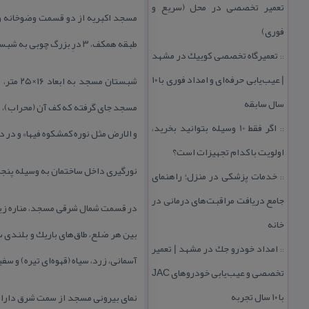
تعمیر تخصصی در محل (سریع و
فوری)
طبقه همكف، ۳ درِ بزرگ چوبی به شبستان باز می‌شود. هر دو وضوخانه دارای پوشش گنبدی هستند.
تعمیرگاه تخصصی كوییك در مشهد
::
| عیب‌یابی حرفه‌ای و امداد فوری با ۱۰
شبستان
سال سابقه
اگر فقط 10 وسیله بتوانید بخرید،
::
و الارض مثل نوره كمشكوه فیها» و در
اولویت با كدام تجهیزات است؟
نورگیری داخل ساختمان به وسیله پنج
خدمات پزشكی در منزل؛ راهنمای
::
جامع دریافت مراقبت‌های درمانی در
خانه
بین هر ضلع، طاق‌های باریك و بلندی 
امداد خودرو جك در مشهد | تعمیر
::
آسمانی، زرد، سیاه (قهوه‌ای تیره) و س
تخصصی و عیب‌یابی خودروهای JAC
با ۱۰ سال تجربه
نمای بیرونی مسجد از سمت شرق دارای ط