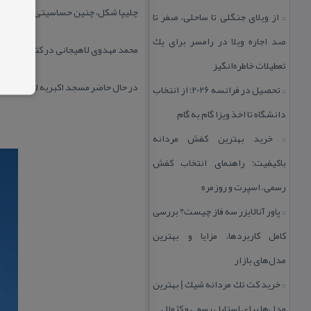
چلیپا شكل، چنین حساسیتی را در آن 
از ویلای جنگلی تا ساحلی، صفر تا
::
صد اجاره ویلا در رامسر برای یك
محمد مهدوی لاهیجانی در كتاب جغرافی
تعطیلات خاطره‌انگیز
در حال حاضر مسجد اكبریه لاهیجان شامل د
تحصیل در فرانسه 2026؛ از انتخاب
::
دانشگاه تا اخذ ویزا گام به گام
خرید بهترین كفش مردانه
::
باكیفیت؛ راهنمای انتخاب كفش
رسمی، اسپرت و روزمره
پاور آنالایزر سه فاز چیست؟ بررسی
::
كامل كاربردها، مزایا و بهترین
مدل‌های بازار
خرید كت تك مردانه شیك | بهترین
::
مدل‌ها برای استایل رسمی و كژوال