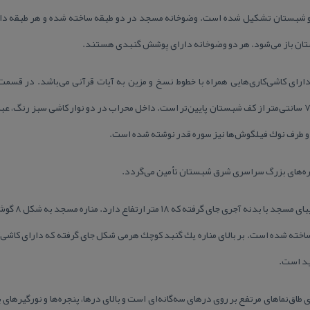
 مسجد به ابعاد ۱۶×۲۵ متر، دارای كاشی‌كاری‌هایی همراه با خطوط نسخ و مزین به آیات قرآنی می‌باش
مسجد جای گرفته كه كف آن (محراب)، ۷ سانتی‌متر از كف شبستان پایین‌تر است. داخل محراب در دو نوار كاشی سبز
 دو طرف نوك فیلگوش‌ها نیز سوره قدر نوشته شده است.
ره‌های بزرگ سراسری شرق شبستان تأمین می‌گردد.
در قسمت شمال شر
ساخته شده است. بر بالای مناره یك گنبد كوچك هرمی شكل جای گرفته كه دارای كاشی‌ك
فید است.
اق‌نماهای مرتفع بر روی درهای سه‌گانه‌ای است و بالای درها، پنجره‌ها و نورگیرهای