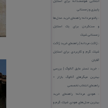
انتخابی هوشمندانه برای استایل
پاییزی و زمستانی
پالتو مردانه؛ راهنمای خرید، مدل‌ها
::
و ست‌كردن برای یك استایل
زمستانی شیك
ژاكت مردانه | راهنمای خرید ژاكت
::
شیك، گرم و كاربردی برای استایل
آقایان
خرید تستر عایق آنالوگ | بررسی
::
بهترین میگرهای آنالوگ بازار +
راهنمای انتخاب تخصصی
هودی مردانه؛ راهنمای خرید
::
بهترین مدل‌های هودی شیك، گرم و