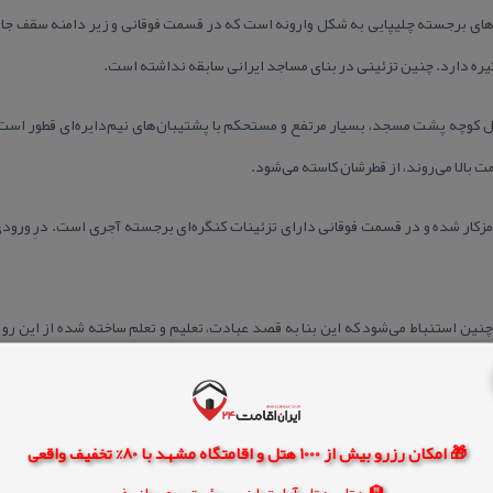
ی برجسته چلیپایی به شكل وارونه است كه در قسمت فوقانی و زیر دامنه سقف جای گ
ره دارد. چنین تزئینی در بنای مساجد ایرانی سابقه نداشته است.
ت بالا می‌روند، از قطرشان كاسته می‌شود.
مزكار شده و در قسمت فوقانی دارای تزئینات كنگره‌ای برجسته آجری است. درِ ورودی
چنین استنباط می‌‌شود كه این بنا به قصد عبادت، تعلیم و تعلم ساخته شده از این رو 
بریتانیا در شهر رشت در اوایل قرن بیستم)، این مسجد به علت سعایت بدخواهان حاكم
🎁 امکان رزرو بیش از 1000 هتل و اقامتگاه مشهد با 80% تخفیف واقعی
مساجد و بهترین مسجد گیلان به شمار می‌رفت. در واقع شاید وجود تزئیناتی چون آون
🏨 هتل، هتل آپارتمان، سوئیت و مهمانپذیر