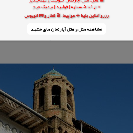
دوره موجب شده باشد.
⭐ از 1 تا 5 ستاره | فولبرد | نزدیک حرم
رزرو آنلاین بلیط ✈️ هواپیما، 🚆 قطار و 🚌 اتوبوس
ای گیلان، این مسجد را به مسجد ایاصوفیه (در تركیه) شبیه دانسته است.
مشاهده هتل و هتل‌ آپارتمان های مشهد
و بخش مسجد نو و مسجد كهنه است كه با یك درِ بزرگ به یكدیگر راه دارند. قدمت مسجد نو به