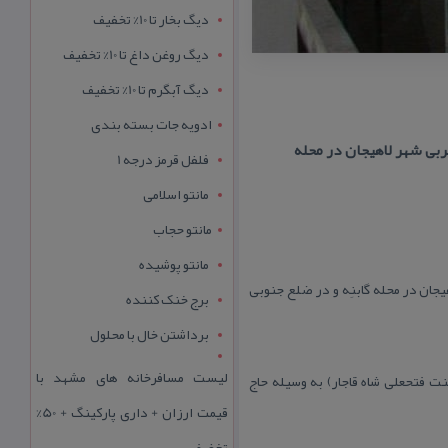
دیگ بخار تا 10% تخفیف
دیگ روغن داغ تا 10% تخفیف
دیگ آبگرم تا 10% تخفیف
ادویه جات بسته بندی
بی شهر لاهیجان در محله
فلفل قرمز درجه 1
مانتو اسلامی
مانتو حجاب
مانتو پوشیده
ان در محله گابنِه و در ضلع جنوبی
برج خنک کننده
برداشتن خال با محلول
لیست مسافرخانه های مشهد با
 شده، این مسجد در سال ۱۲۳۹ هجری قمری (زمان سلطنت فتحعلی شاه قاجار) به وسیله حاج
قیمت ارزان + داری پارکینگ + 50%
تخفیف