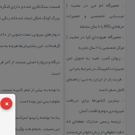
تعمیرگاه ام جی در مشهد |
قسمت سنگ‌كاری شده و دارای كنگره‌ها
::
عیب‌یابی تخصصی و تعمیرات
بزرگ آونگ شكل ایجاد شده كه رنگی تی
حرفه‌ای MG با ۱۰ سال سابقه
تعمیرگاه هیوندای كیا در مشهد |
::
گرفته‌اند. این پشتیبان‌ها هرچه به سم
مركز تخصصی با ۱۰ سال تجربه
ریوان كمپ، تعهد به تحویل امن
::
درگاه و دروازه اصلی مسجد از آجر قر
تجهیزات كمپینگ در شرایط بحرانی
است.
فریت بار از ایران به دبی؛ راهنمای
::
كامل صفر تا صد
با توجه به بیتی از شعر كتیبه مسجد، 
×
بهترین كشورها برای دریافت
علوم دینی نیز بوده است.
::
شهروندی دوم و اقامت آسان
بنا به نوشته رابینو (سركنسول دولت 
ترجمه رسمی مدارك؛ نقطه‌ای كه
::
این مسجد، ناتمام ماند وگرنه یكی از 
دقت حقوقی از زبان جلوتر می‌ایستد