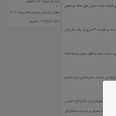
نزدیک حرم+50% تخفیف
رفته است. میان طاق‌نماها، طره‌های
هتل آپارتمان خیابان امام رضا 1، 2، 3،
5،8 ،16 | تا 90 % تخفیف
دیوارهای بیرونی سمت جنوبی از داخل كوچه پشت مسجد، بسیار مرتفع و مستحكم با پشتیبان‌های نیم‌دایره‌ای قطور است كه در فاصله ۳ متری از یكدیگر قرار
 مسجد بلند و قطور، چوبی و دو لنگه
علاوه بر مسجد، مدرسه‌ای برای تعلیم
 وقت لاهیجان نزد شاه و كاخ نامیدن
گ‌های قسمت شرقی و تزئینات كنگره‌ای