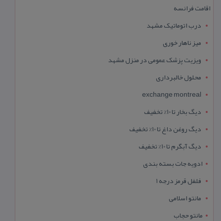
اقامت فرانسه
درب اتوماتیک مشهد
میز ناهار خوری
ویزیت پزشک عمومی در منزل مشهد
محلول خالبرداری
exchange montreal
دیگ بخار تا 10% تخفیف
دیگ روغن داغ تا 10% تخفیف
دیگ آبگرم تا 10% تخفیف
ادویه جات بسته بندی
فلفل قرمز درجه 1
مانتو اسلامی
مانتو حجاب