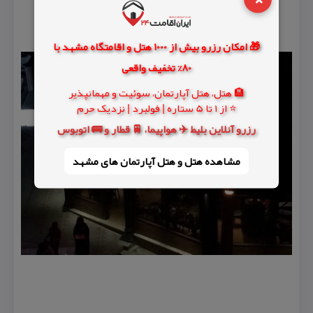
🎁 امکان رزرو بیش از 1000 هتل و اقامتگاه مشهد با
80% تخفیف واقعی
🏨 هتل، هتل آپارتمان، سوئیت و مهمانپذیر
⭐ از 1 تا 5 ستاره | فولبرد | نزدیک حرم
رزرو آنلاین بلیط ✈️ هواپیما، 🚆 قطار و 🚌 اتوبوس
مشاهده هتل و هتل‌ آپارتمان های مشهد