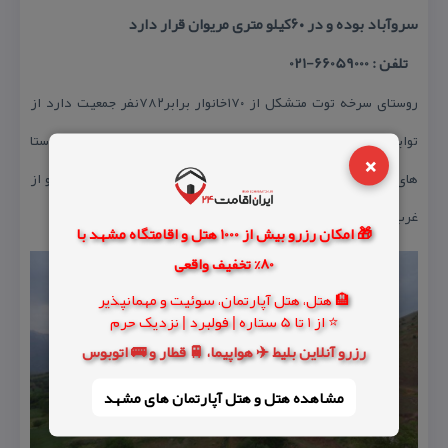
سروآباد بوده و در ۶۰كیلو متری مریوان قرار دارد
تلفن : 66059000-021
روستای سرخه توت متشكل از ۱۷۰خانوار برابر۷۸۲نفر جمعیت دارد از
توابع شهرستان سروآباد بوده و در ۶۰كیلو متری مریوان قرار دارد روستا
×
های اطراف سرخه توت: همسایه شمالی آن آریان و جنوبی آن دزوند و از
غرب به كانی حسین بگ و از شرق با دهكانان همسایه است.
🎁 امکان رزرو بیش از 1000 هتل و اقامتگاه مشهد با
80% تخفیف واقعی
🏨 هتل، هتل آپارتمان، سوئیت و مهمانپذیر
⭐ از 1 تا 5 ستاره | فولبرد | نزدیک حرم
رزرو آنلاین بلیط ✈️ هواپیما، 🚆 قطار و 🚌 اتوبوس
مشاهده هتل و هتل‌ آپارتمان های مشهد