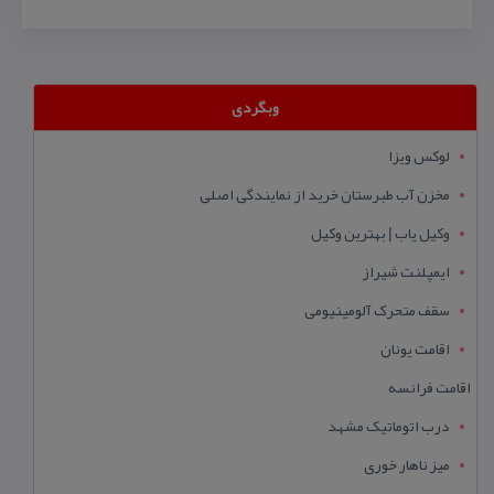
وبگردی
لوکس ویزا
مخزن آب طبرستان خرید از نمایندگی اصلی
وکیل یاب | بهترین وکیل
ایمپلنت شیراز
سقف متحرک آلومینیومی
اقامت یونان
اقامت فرانسه
درب اتوماتیک مشهد
میز ناهار خوری