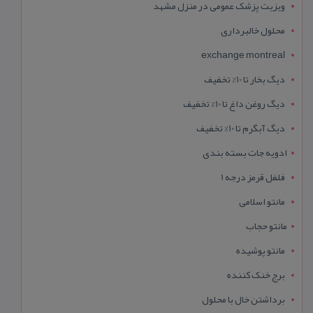
ویزیت پزشک عمومی در منزل مشهد
محلول خالبرداری
exchange montreal
دیگ بخار تا 10% تخفیف
دیگ روغن داغ تا 10% تخفیف
دیگ آبگرم تا 10% تخفیف
ادویه جات بسته بندی
فلفل قرمز درجه 1
مانتو اسلامی
مانتو حجاب
مانتو پوشیده
برج خنک کننده
برداشتن خال با محلول