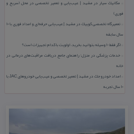
مكانیك سیار در مشهد | عیب‌یابی و تعمیر تخصصی در محل (سریع و
::
فوری)
تعمیرگاه تخصصی كوییك در مشهد | عیب‌یابی حرفه‌ای و امداد فوری با ۱۰
::
سال سابقه
اگر فقط 10 وسیله بتوانید بخرید، اولویت با كدام تجهیزات است؟
::
خدمات پزشكی در منزل؛ راهنمای جامع دریافت مراقبت‌های درمانی در
::
خانه
امداد خودرو جك در مشهد | تعمیر تخصصی و عیب‌یابی خودروهای JAC با
::
۱۰ سال تجربه