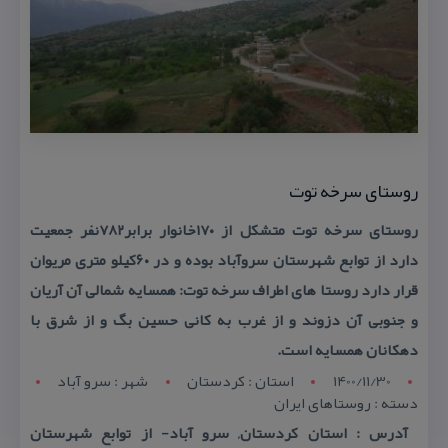
روستای سرخه توت
روستای سرخه توت متشكل از ۱۷۰خانوار برابر۷۸۲نفر جمعیت
دارد از توابع شهرستان سروآباد بوده و در ۶۰كیلو متری مریوان
قرار دارد روستا های اطراف سرخه توت: همسایه شمالی آن آریان
و جنوبی آن دزوند و از غرب به كانی حسین بگ و از شرق با
دهكانان همسایه است.
1400/11/30
استان : کردستان
شهر : سرو آباد
دسته : روستاهای ایران
آدرس : استان كردستان, سرو آباد- از توابع شهرستان