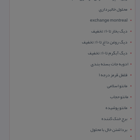
محلول خالبرداری
exchange montreal
دیگ بخار تا 10% تخفیف
دیگ روغن داغ تا 10% تخفیف
دیگ آبگرم تا 10% تخفیف
ادویه جات بسته بندی
فلفل قرمز درجه 1
مانتو اسلامی
مانتو حجاب
مانتو پوشیده
برج خنک کننده
برداشتن خال با محلول