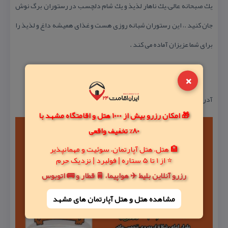
یك صبحانه عالی،یك ناهار لذیذ و یك شام دلچسب در رستوران برگ نوش
جان كنید .، این رستوران شبانه روزی هست و غذای همیشه داغ و لذیذ را
برای شما عزیزان آماده می كند .
×
آدرس :كرمان – سیرجان‎ بلوار امام رضا، روبروی تندیس مادر
🎁 امکان رزرو بیش از 1000 هتل و اقامتگاه مشهد با
80% تخفیف واقعی
🏨 هتل، هتل آپارتمان، سوئیت و مهمانپذیر
⭐ از 1 تا 5 ستاره | فولبرد | نزدیک حرم
رزرو آنلاین بلیط ✈️ هواپیما، 🚆 قطار و 🚌 اتوبوس
مشاهده هتل و هتل‌ آپارتمان های مشهد