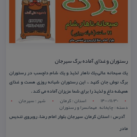
رستوران و غذای آماده برگ سیرجان
یك صبحانه عالی،یك ناهار لذیذ و یك شام دلچسب در رستوران
برگ نوش جان كنید .، این رستوران شبانه روزی هست و غذای
همیشه داغ و لذیذ را برای شما عزیزان آماده می كند .
1400/11/30
استان : کرمان
شهر : سيرجان
دسته : چایخانه , مهمانسرا و رستوران
آدرس : استان كرمان, سیرجان بلوار امام رضا، روبروی تندیس
مادر