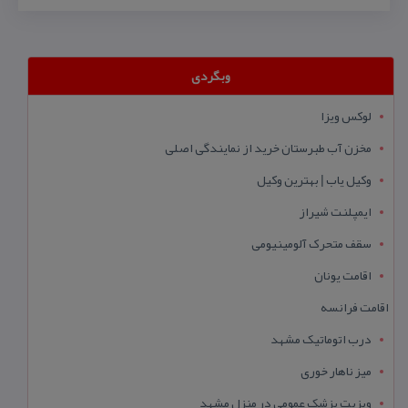
وبگردی
لوکس ویزا
مخزن آب طبرستان خرید از نمایندگی اصلی
وکیل یاب | بهترین وکیل
ایمپلنت شیراز
سقف متحرک آلومینیومی
اقامت یونان
اقامت فرانسه
درب اتوماتیک مشهد
میز ناهار خوری
ویزیت پزشک عمومی در منزل مشهد