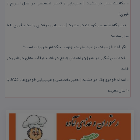
مكانیك سیار در مشهد | عیب‌یابی و تعمیر تخصصی در محل (سریع و
::
فوری)
تعمیرگاه تخصصی كوییك در مشهد | عیب‌یابی حرفه‌ای و امداد فوری با ۱۰
::
سال سابقه
اگر فقط 10 وسیله بتوانید بخرید، اولویت با كدام تجهیزات است؟
::
خدمات پزشكی در منزل؛ راهنمای جامع دریافت مراقبت‌های درمانی در
::
خانه
امداد خودرو جك در مشهد | تعمیر تخصصی و عیب‌یابی خودروهای JAC با
::
۱۰ سال تجربه