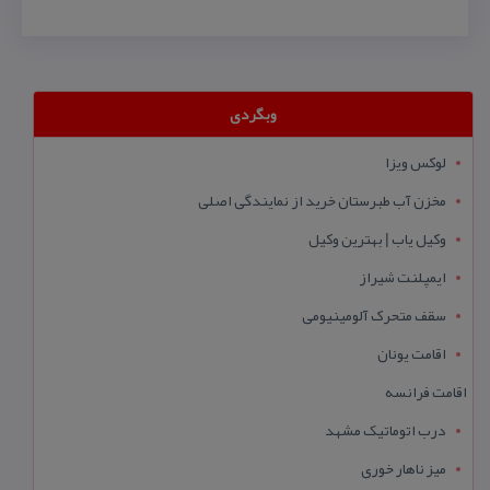
وبگردی
لوکس ویزا
مخزن آب طبرستان خرید از نمایندگی اصلی
وکیل یاب | بهترین وکیل
ایمپلنت شیراز
سقف متحرک آلومینیومی
اقامت یونان
اقامت فرانسه
درب اتوماتیک مشهد
میز ناهار خوری