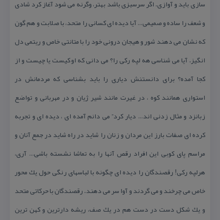
سازی باید و آوازی. اگر سرسبزی باشد بهتر، وگرنه می شود آغاز كرد شادی
و شعف را ساده و صمیمی… آیا دیده ای كسانی را متحد، با صلابت و هم گون
كه نشان می دهند شور و هیجان درونی خود را با متانتی خاص و ریتمی دل
انگیز. آیا می شناسی هه لپه ركی را؟ می دانی كه او كیست یا چیست و از
كجا آمده؟ برای دانستنش دیاری را باید بشناسی كه مردمانش در
استواری همانند كوه ، در غیرت مانند شیر ژیان و در مهربانی و تواضع
زبانزد و مثال زدنی اند… دیار كرد” می دانم آمده ای ، دیده ای و تجربه
كرده ای صفات بارز این مردان و زنان را شاید در راه شاید در جمع آنان و
مراسم پای كوبی این افراد رقص آنها را به تماشا نشسته باشی… آری،
هرلپه ركی! رقصندگان را دیده ای چگونه با لباسهای رنگی حول یك محور
خاص می چرخند و می گردند و آوا سر می دهند. رقصندگان با حركاتی متحد
و یك شكل دست در دست هم در یك صف، ریشه دارترین و كهن ترین