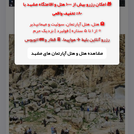
🎁 امکان رزرو بیش از 1000 هتل و اقامتگاه مشهد با
80% تخفیف واقعی
🏨 هتل، هتل آپارتمان، سوئیت و مهمانپذیر
⭐ از 1 تا 5 ستاره | فولبرد | نزدیک حرم
رزرو آنلاین بلیط ✈️ هواپیما، 🚆 قطار و 🚌 اتوبوس
مشاهده هتل و هتل‌ آپارتمان های مشهد