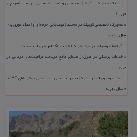
مكانیك سیار در مشهد | عیب‌یابی و تعمیر تخصصی در محل (سریع و
::
فوری)
تعمیرگاه تخصصی كوییك در مشهد | عیب‌یابی حرفه‌ای و امداد فوری با ۱۰
::
سال سابقه
اگر فقط 10 وسیله بتوانید بخرید، اولویت با كدام تجهیزات است؟
::
خدمات پزشكی در منزل؛ راهنمای جامع دریافت مراقبت‌های درمانی در
::
خانه
امداد خودرو جك در مشهد | تعمیر تخصصی و عیب‌یابی خودروهای JAC با
::
۱۰ سال تجربه