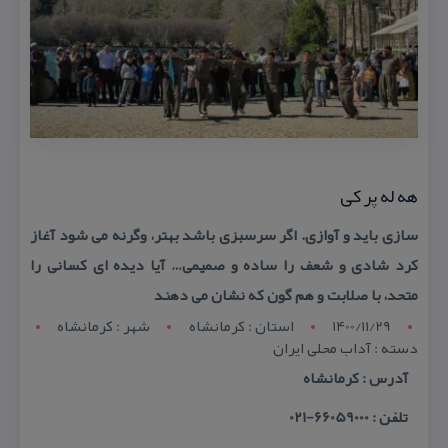
هه له پر كی
سازی باید و آوازی. اگر سرسبزی باشد بهتر، وگرنه می شود آغاز
كرد شادی و شعف را ساده و صمیمی… آیا دیده ای كسانی را
متحد، با صلابت و هم گون كه نشان می دهند
1400/11/29
استان : کرمانشاه
شهر : کرمانشاه
دسته : آداب محلی ایران
آدرس : كرمانشاه
تلفن : 66059000-021