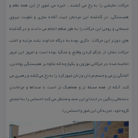
حركات نمایشی را به رخ می كشند… خیره می شوی از این همه نظم و
همبستگی. در گذشته این مردمان جهت آماده سازی و تقویت نیروی
جسمانی و روحی این حركات را به طور منظم انجام می دادند و در گذشته
های دورتر این حركات ، ذكری بوده به درگاه خداوند بلند مرتبه و اغلب
حركات نشان از بازگو كردن وقایع و جنگها بوده است و امروز این غرور
خلاصه شده در حركاتی موزون و یكپارچه كه علاوه بر همبستگی پولادین،
آمادگی رزمی و جسم مردان و زنان غیور كرد را به رخ می كشد و رهبری می
كند آنكه از همه مسلط تر و هماهنگ تر است، با صداها و چرخاندن
دستمالی رنگین در ابتدای این صف و منتقل می كند احساس را به اعضای
گروه خود. تجربه كن این شور و احساس را.