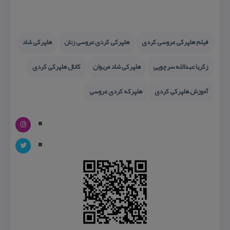
فیلم هلپركی عروسی كردی
هلپركی كردی عروسی زنان
هلپركی شاد
زكریا عبدالله سرچوپی
هلپركی شاد مریوان
كانال هلپركی كردی
آموزش هلپركی كردی
هلپركه كردی عروسی