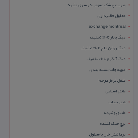
ویزیت پزشک عمومی در منزل مشهد
محلول خالبرداری
exchange montreal
دیگ بخار تا 10% تخفیف
دیگ روغن داغ تا 10% تخفیف
دیگ آبگرم تا 10% تخفیف
ادویه جات بسته بندی
فلفل قرمز درجه 1
مانتو اسلامی
مانتو حجاب
مانتو پوشیده
برج خنک کننده
برداشتن خال با محلول