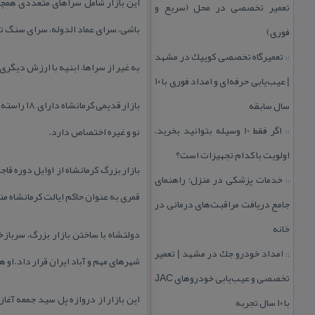
این بازار شامل سراهای متعددی همچو
تعمیر تخصصی در محل (سریع و
باشی، سرای عماد الدوله، سرای سنگ ت
فوری)
تعمیرگاه تخصصی كوییك در مشهد
::
به غیر از سراها، ابنیه با ارزش دیگری 
| عیب‌یابی حرفه‌ای و امداد فوری با ۱۰
بازار قدی
سال سابقه
اگر فقط 10 وسیله بتوانید بخرید،
نو و غیره اختصاص دارد.
::
اولویت با كدام تجهیزات است؟
خدمات پزشكی در منزل؛ راهنمای
::
قمری به عنوان حاكم ایالت كرمانشاه م
جامع دریافت مراقبت‌های درمانی در
خانه
دولتشاه با ساختن بازار بزرگ، سربازخ
امداد خودرو جك در مشهد | تعمیر
::
شهرهای مهم و آباد ایران قرار داد.او ه
تخصصی و عیب‌یابی خودروهای JAC
این بازار از دروازه پل سید جمعه آغ
با ۱۰ سال تجربه