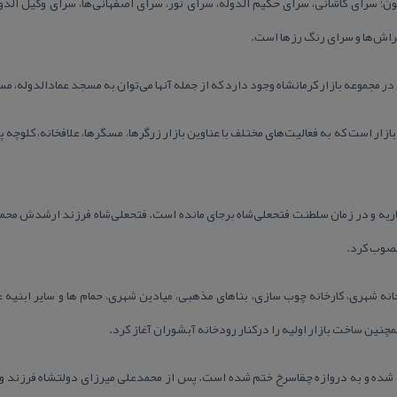
ن؛ سرای كاشانی، سرای حكیم الدوله، سرای نور، سرای اصفهانی‌ها، سرای وكیل الدو
راش‌ها و سرای رنگ رزها است.
در مجموعه بازار كرمانشاه وجود دارد كه از جمله آنها می‌توان به مسجد عمادالدوله، مس
می كرمانشاه دارای ۱۸ راسته بازار است كه به فعالیت‌های مختلف با عناوین بازار زرگرها، مسگرها، علافخانه،
نصوب كرد.
انه شهری، كارخانه چوب سازی، بناهای مذهبی، میادین شهری، حمام ها و سایر ابنیه ع
مچنین ساخت بازار اولیه را دركنار رودخانه آبشوران آغاز كرد.
از شده و به دروازه چقاسرخ ختم شده است. پس از محمدعلی میرزای دولتشاه فرزند وی 