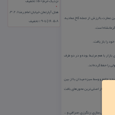
نزدیک حرم+50% تخفیف
هتل آپارتمان خیابان امام رضا 1، 2، 3،
عمارت باارزش از جمله كاخ عمادیه،
5،8 ،16 | تا 90 % تخفیف
كرمانشاه است.
ود را باز یافت.
ازار با هم مرتبط بوده و در دو طرف
ی را حفظ كرده‌اند.
جد جامع و وسط سبزه میدان با از بین
ن به یكی از اصلی‌ترین محورهای بافت
 كشی، نعل سازی، رنگرزی، صرافی و …