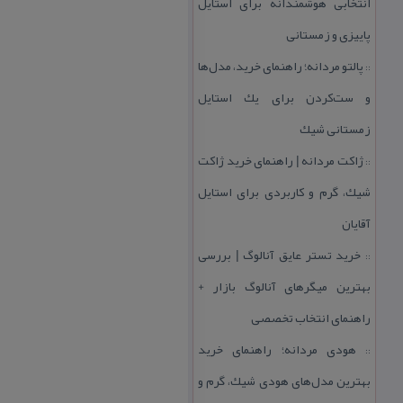
انتخابی هوشمندانه برای استایل
پاییزی و زمستانی
پالتو مردانه؛ راهنمای خرید، مدل‌ها
::
و ست‌كردن برای یك استایل
زمستانی شیك
ژاكت مردانه | راهنمای خرید ژاكت
::
شیك، گرم و كاربردی برای استایل
آقایان
خرید تستر عایق آنالوگ | بررسی
::
بهترین میگرهای آنالوگ بازار +
راهنمای انتخاب تخصصی
هودی مردانه؛ راهنمای خرید
::
بهترین مدل‌های هودی شیك، گرم و