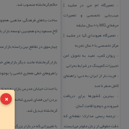
حاكم كرمانشاه منصوب شد.
تعمیرگاه ام جی در مشهد |
::
عیب‌یابی تخصصی و تعمیرات
ساخت بناهای فرهنگی، مذهبی همچون م
حرفه‌ای MG با ۱۰ سال سابقه
كاخ مسعودیه و همچنین توسعه بازار با 
تعمیرگاه هیوندای كیا در مشهد |
::
مركز تخصصی با ۱۰ سال تجربه
چهارسوق در تقاطع بین راسته بازار مسگر
ریوان كمپ، تعهد به تحویل امن
::
بازار كرمانشاه مانند دیگر بازارهای
تجهیزات كمپینگ در شرایط بحرانی
راهروهای خطی معماری خاصی را بوجود آو
فریت بار از ایران به دبی؛ راهنمای
::
كامل صفر تا صد
با احداث خیابان مدرس بازار به دو پا
×
بهترین كشورها برای دریافت
::
بردن این فضای شهری شاخه‌های اصلی با
شهروندی دوم و اقامت آسان
كرمانشاه تبدیل شد.
ترجمه رسمی مدارك؛ نقطه‌ای كه
::
دقت حقوقی از زبان جلوتر می‌ایستد
با تغییراتی كه در بازار بزرگ كرمان