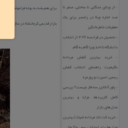
از ویلای جنگلی تا ساحلی، صفر تا
برای همیشه به بوته فراموشی سپرده 
::
صد اجاره ویلا در رامسر برای یك
بازار قدیمی كرمانشاه در سال ۱۳۷۶ توسط سازمان میراث فرهنگی با شماره ۱۹۴۴ در فهرست آثار ملی ایران به ثبت رسید.
تعطیلات خاطره‌انگیز
تحصیل در فرانسه 2026؛ از انتخاب
::
دانشگاه تا اخذ ویزا گام به گام
خرید بهترین كفش مردانه
::
باكیفیت؛ راهنمای انتخاب كفش
رسمی، اسپرت و روزمره
پاور آنالایزر سه فاز چیست؟ بررسی
::
كامل كاربردها، مزایا و بهترین
مدل‌های بازار
خرید كت تك مردانه شیك | بهترین
::
مدل‌ها برای استایل رسمی و كژوال