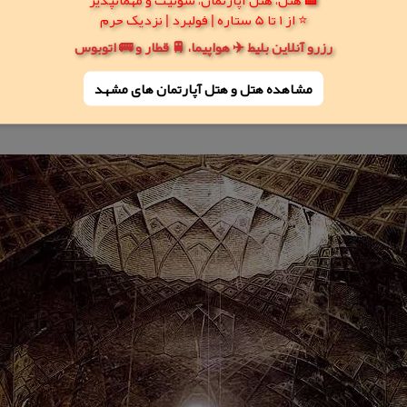
⭐ از 1 تا 5 ستاره | فولبرد | نزدیک حرم
شد.
رزرو آنلاین بلیط ✈️ هواپیما، 🚆 قطار و 🚌 اتوبوس
مشاهده هتل و هتل‌ آپارتمان های مشهد