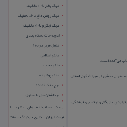
دیگ بخار تا 10% تخفیف
دیگ روغن داغ تا 10% تخفیف
دیگ آبگرم تا 10% تخفیف
ادویه جات بسته بندی
فلفل قرمز درجه 1
مانتو اسلامی
حساب می‌آمده است.
مانتو حجاب
مانتو پوشیده
ه به عنوان بخشی از میراث كهن استان
برج خنک کننده
برداشتن خال با محلول
ولیدی، بازرگانی، اجتماعی، فرهنگی،
لیست مسافرخانه های مشهد با
قیمت ارزان + داری پارکینگ + 50%
تخفیف