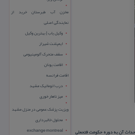
مخزن آب طبرستان خرید از
نمایندگی اصلی
وکیل یاب | بهترین وکیل
ایمپلنت شیراز
سقف متحرک آلومینیومی
اقامت یونان
اقامت فرانسه
درب اتوماتیک مشهد
میز ناهار خوری
ویزیت پزشک عمومی در منزل مشهد
محلول خالبرداری
exchange montreal
رد این بازار كه احداث آن به دوره حكومت فتحعلی