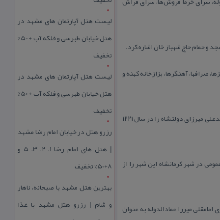
له، سرای خرما فروش‌ها، سرای فراش
لیست هتل آپارتمان های مشهد در
هتل خیابان طبرسی و فلکه آب + 50%
جد و حمام حاج شهباز خان اشاره كرد.
تخفیف
 كلوچه پزها، صرافها، آهنگرها، بزازخانه كهنه و
لیست هتل آپارتمان های مشهد در
هتل خیابان طبرسی و فلکه آب + 50%
تخفیف
بازار بزرگ كرمانشاه از اوایل دوره قاجاریه و در زمان سلطنت فتحعلی‌شاه برجای مانده است. فتحعلی‌شاه فرزند ارشدش محمدعلی میرزای دولتشاه را در سال ۱۲۲۱
رزرو هتل در خیابان امام رضا مشهد
| هتل‌ های امام رضا 1، 2، 3، 5 و
مومی در شهر كرمانشاه این شهر را از
8+50% تخفیف
بهترین هتل مشهد با صبحانه، ناهار
و شام | رزرو هتل مشهد با غذا
امامقلی میرزا عمادالدوله به عنوان