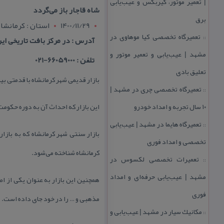
| تعمیر موتور، گیربكس و عیب‌یابی
شاه قاجار باز می‌گردد
برق
1400/11/29
استان : کرمانشاه
تعمیرگاه تخصصی كیا موهاوی در
::
آدرس : در مركز بافت تاریخی ای
مشهد | عیب‌یابی و تعمیر موتور و
تلفن : 66059000-021
تعلیق بادی
بازار قدیمی شهر كرمانشاه با قدمتی بیش از ۱۵۰ سال در مركز بافت تاریخی این شه
تعمیرگاه تخصصی چری در مشهد |
::
۱۰ سال تجربه و امداد خودرو
این بازار كه احداث آن به دوره حكومت 
تعمیرگاه هایما در مشهد | عیب‌یابی
::
بازار سنتی شهر كرمانشاه كه به بازار
تخصصی و امداد فوری
كرمانشاه شناخته می‌شود.
تعمیرات تخصصی لكسوس در
::
مشهد | عیب‌یابی حرفه‌ای و امداد
همچنین این بازار به عنوان یكی از ا
فوری
مذهبی و … را در خود جای داده است.
مكانیك سیار در مشهد | عیب‌یابی و
::