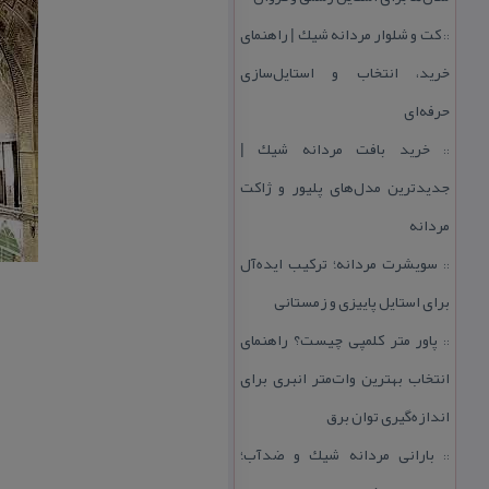
كت و شلوار مردانه شیك | راهنمای
::
خرید، انتخاب و استایل‌سازی
حرفه‌ای
خرید بافت مردانه شیك |
::
جدیدترین مدل‌های پلیور و ژاكت
مردانه
سویشرت مردانه؛ تركیب ایده‌آل
::
برای استایل پاییزی و زمستانی
پاور متر كلمپی چیست؟ راهنمای
::
انتخاب بهترین وات‌متر انبری برای
اندازه‌گیری توان برق
بارانی مردانه شیك و ضدآب؛
::