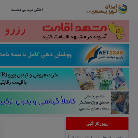
اماکن دیدنی مشهد
ریپورتاژ آگهی
تعمیر تویوتا كرولا در مشهد |
::