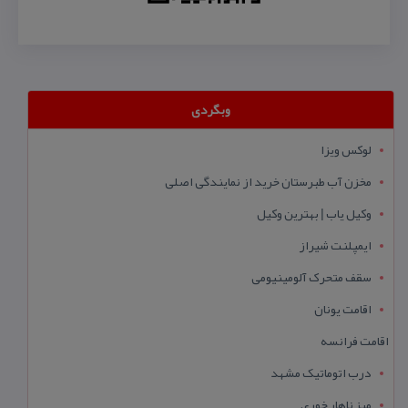
وبگردی
لوکس ویزا
مخزن آب طبرستان خرید از نمایندگی اصلی
وکیل یاب | بهترین وکیل
ایمپلنت شیراز
سقف متحرک آلومینیومی
اقامت یونان
اقامت فرانسه
درب اتوماتیک مشهد
میز ناهار خوری