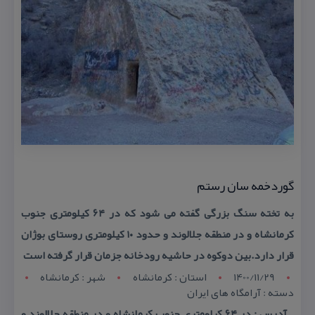
گوردخمه سان رستم
به تخته سنگ بزرگی گفته می شود كه در ۶۴ كیلومتری جنوب
كرمانشاه و در منطقه جلالوند و حدود ۱۰ كیلومتری روستای بوژان
قرار دارد.بین دوكوه در حاشیه رودخانه جزمان قرار گرفته است
1400/11/29
استان : کرمانشاه
شهر : کرمانشاه
دسته : آرامگاه های ایران
آدرس : در ۶۴ كیلومتری جنوب كرمانشاه و در منطقه جلالوند و