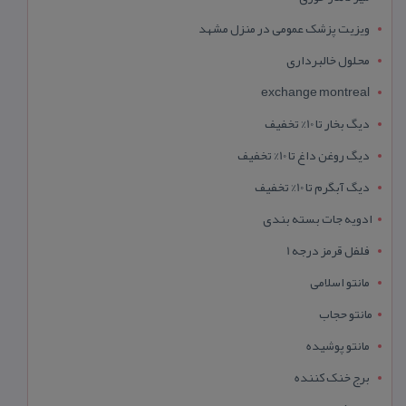
ویزیت پزشک عمومی در منزل مشهد
محلول خالبرداری
exchange montreal
دیگ بخار تا 10% تخفیف
دیگ روغن داغ تا 10% تخفیف
دیگ آبگرم تا 10% تخفیف
ادویه جات بسته بندی
فلفل قرمز درجه 1
مانتو اسلامی
مانتو حجاب
مانتو پوشیده
برج خنک کننده