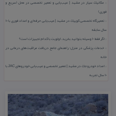
مكانیك سیار در مشهد | عیب‌یابی و تعمیر تخصصی در محل (سریع و
::
فوری)
تعمیرگاه تخصصی كوییك در مشهد | عیب‌یابی حرفه‌ای و امداد فوری با ۱۰
::
سال سابقه
اگر فقط 10 وسیله بتوانید بخرید، اولویت با كدام تجهیزات است؟
::
خدمات پزشكی در منزل؛ راهنمای جامع دریافت مراقبت‌های درمانی در
::
خانه
امداد خودرو جك در مشهد | تعمیر تخصصی و عیب‌یابی خودروهای JAC با
::
۱۰ سال تجربه