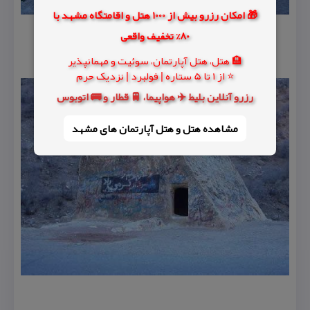
🎁 امکان رزرو بیش از 1000 هتل و اقامتگاه مشهد با
80% تخفیف واقعی
🏨 هتل، هتل آپارتمان، سوئیت و مهمانپذیر
⭐ از 1 تا 5 ستاره | فولبرد | نزدیک حرم
رزرو آنلاین بلیط ✈️ هواپیما، 🚆 قطار و 🚌 اتوبوس
مشاهده هتل و هتل‌ آپارتمان های مشهد