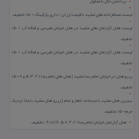
برداشتن خال با محلول
لیست مسافرخانه های مشهد با قیمت ارزان + داری پارکینگ + 50% تخفیف
لیست هتل آپارتمان های مشهد در هتل خیابان طبرسی و فلکه آب + 50%
تخفیف
لیست هتل آپارتمان های مشهد در هتل خیابان طبرسی و فلکه آب + 50%
تخفیف
رزرو هتل در خیابان امام رضا مشهد | هتل‌ های امام رضا 1، 2، 3، 5 و 8+50%
تخفیف
بهترین هتل مشهد با صبحانه، ناهار و شام | رزرو هتل مشهد با غذا نزدیک
حرم+50% تخفیف
هتل آپارتمان خیابان امام رضا 1، 2، 3، 5،8 ،16 | تا 90 % تخفیف