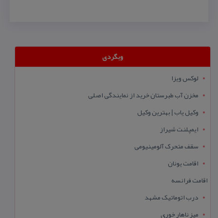
وبگردی
لوکس ویزا
مخزن آب طبرستان خرید از نمایندگی اصلی
وکیل یاب | بهترین وکیل
ایمپلنت شیراز
سقف متحرک آلومینیومی
اقامت یونان
اقامت فرانسه
درب اتوماتیک مشهد
میز ناهار خوری