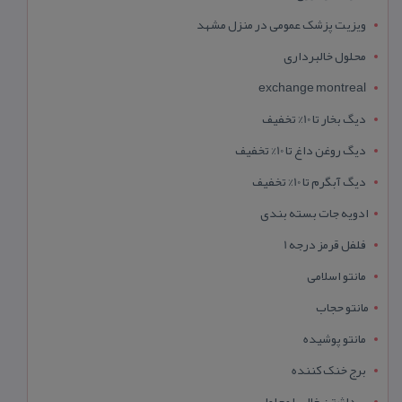
ویزیت پزشک عمومی در منزل مشهد
محلول خالبرداری
exchange montreal
دیگ بخار تا 10% تخفیف
دیگ روغن داغ تا 10% تخفیف
دیگ آبگرم تا 10% تخفیف
ادویه جات بسته بندی
فلفل قرمز درجه 1
مانتو اسلامی
مانتو حجاب
مانتو پوشیده
برج خنک کننده
برداشتن خال با محلول