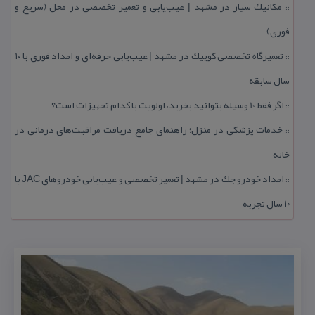
مكانیك سیار در مشهد | عیب‌یابی و تعمیر تخصصی در محل (سریع و
::
فوری)
تعمیرگاه تخصصی كوییك در مشهد | عیب‌یابی حرفه‌ای و امداد فوری با ۱۰
::
سال سابقه
اگر فقط 10 وسیله بتوانید بخرید، اولویت با كدام تجهیزات است؟
::
خدمات پزشكی در منزل؛ راهنمای جامع دریافت مراقبت‌های درمانی در
::
خانه
امداد خودرو جك در مشهد | تعمیر تخصصی و عیب‌یابی خودروهای JAC با
::
۱۰ سال تجربه