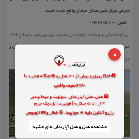
شرقی مركز شهرستان خلخال واقع شده است.
تلفن : 66059000-021
این كوه كه یكی از ارتفاعات كوه اصلی باغرو (تالش) می باشد با ارتفاع ۲۶۹۶
متر در محدوده شهرستان خلخال ، بخش مركزی، دهستان سنجبد شرقی و
×
در ۱۰ كیلومتری شمال شرقی مركز شهرستان خلخال واقع شده است.
🎁 امکان رزرو بیش از 1000 هتل و اقامتگاه مشهد با
80% تخفیف واقعی
🏨 هتل، هتل آپارتمان، سوئیت و مهمانپذیر
⭐ از 1 تا 5 ستاره | فولبرد | نزدیک حرم
رزرو آنلاین بلیط ✈️ هواپیما، 🚆 قطار و 🚌 اتوبوس
مشاهده هتل و هتل‌ آپارتمان های مشهد