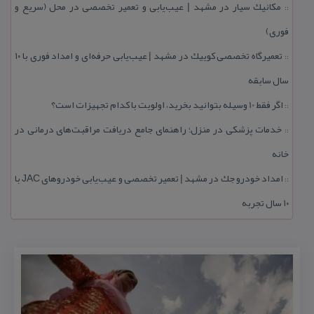
مكانیك سیار در مشهد | عیب‌یابی و تعمیر تخصصی در محل (سریع و
::
فوری)
تعمیرگاه تخصصی كوییك در مشهد | عیب‌یابی حرفه‌ای و امداد فوری با ۱۰
::
سال سابقه
اگر فقط 10 وسیله بتوانید بخرید، اولویت با كدام تجهیزات است؟
::
خدمات پزشكی در منزل؛ راهنمای جامع دریافت مراقبت‌های درمانی در
::
خانه
امداد خودرو جك در مشهد | تعمیر تخصصی و عیب‌یابی خودروهای JAC با
::
۱۰ سال تجربه