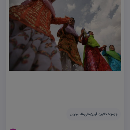
چومچه خاتون؛ آیین های طلب باران