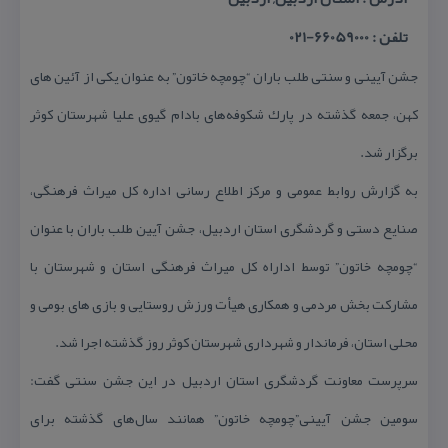
تلفن : 66059000-021
جشن آیینی و سنتی طلب باران “چومچه خاتون” به عنوان یكی از آئین های
كهن، جمعه گذشته در پارك شكوفه‌های بادام گیوی علیا شهرستان كوثر
برگزار شد.
به گزارش روابط عمومی و مركز اطلاع رسانی اداره كل میراث فرهنگی،
صنایع دستی و گردشگری استان اردبیل، جشن آیین طلب باران با عنوان
“چومچه خاتون” توسط اداراه كل میراث فرهنگی استان و شهرستان با
مشاركت بخش مردمی و همكاری هیأت ورزش روستایی و بازی های بومی و
محلی استان، فرماندار و شهرداری شهرستان كوثر روز گذشته اجرا شد.
سرپرست معاونت گردشگری استان اردبیل در این جشن سنتی گفت:
سومین جشن آیینی”چومچه خاتون” همانند سال‌های گذشته برای