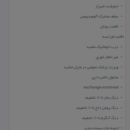
ایمپلنت شیراز
سقف متحرک آلومینیومی
اقامت یونان
اقامت فرانسه
درب اتوماتیک مشهد
میز ناهار خوری
ویزیت پزشک عمومی در منزل مشهد
محلول خالبرداری
exchange montreal
دیگ بخار تا 10% تخفیف
دیگ روغن داغ تا 10% تخفیف
دیگ آبگرم تا 10% تخفیف
ادویه جات بسته بندی