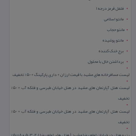
فلفل قرمز درجه 1
مانتو اسلامی
مانتو حجاب
مانتو پوشیده
برج خنک کننده
برداشتن خال با محلول
لیست مسافرخانه های مشهد با قیمت ارزان + داری پارکینگ + 50% تخفیف
لیست هتل آپارتمان های مشهد در هتل خیابان طبرسی و فلکه آب + 50%
تخفیف
لیست هتل آپارتمان های مشهد در هتل خیابان طبرسی و فلکه آب + 50%
تخفیف
رزرو هتل در خیابان امام رضا مشهد | هتل‌ های امام رضا 1، 2، 3، 5 و 8+50%