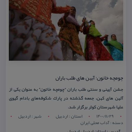
چومچه خاتون؛ آیین های طلب باران
جشن آیینی و سنتی طلب باران “چومچه خاتون” به عنوان یكی از
آئین های كهن، جمعه گذشته در پارك شكوفه‌های بادام گیوی
علیا شهرستان كوثر برگزار شد.
1400/11/29
استان : اردبيل
شهر : اردبيل
دسته : آداب محلی ایران
آدرس : استان اردبیل, اردبیل