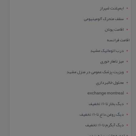
ایمپلنت شیراز
سقف متحرک آلومینیومی
اقامت یونان
اقامت فرانسه
درب اتوماتیک مشهد
میز ناهار خوری
ویزیت پزشک عمومی در منزل مشهد
محلول خالبرداری
exchange montreal
دیگ بخار تا 10% تخفیف
دیگ روغن داغ تا 10% تخفیف
دیگ آبگرم تا 10% تخفیف
ادویه جات بسته بندی