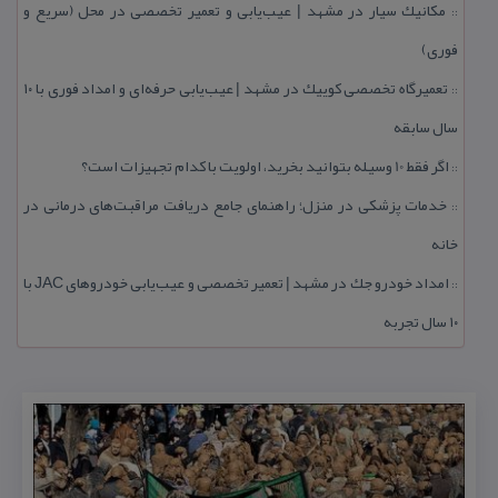
مكانیك سیار در مشهد | عیب‌یابی و تعمیر تخصصی در محل (سریع و
::
فوری)
تعمیرگاه تخصصی كوییك در مشهد | عیب‌یابی حرفه‌ای و امداد فوری با ۱۰
::
سال سابقه
اگر فقط 10 وسیله بتوانید بخرید، اولویت با كدام تجهیزات است؟
::
خدمات پزشكی در منزل؛ راهنمای جامع دریافت مراقبت‌های درمانی در
::
خانه
امداد خودرو جك در مشهد | تعمیر تخصصی و عیب‌یابی خودروهای JAC با
::
۱۰ سال تجربه