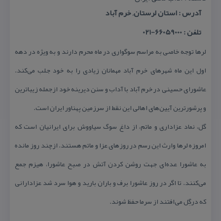
آدرس : استان لرستان, خرم آباد
تلفن : 66059000-021
لرها توجه خاصی به مراسم سوگواری در ماه محرم دارند و به ویژه در دهه
اول این ماه شهر‌های خرم آباد مهمانان زیادی را به خود جلب می‌كند.
عاشورای حسینی در خرم آباد با آداب و سنن دیرینه خود ازجمله زیباترین
و پرشورترین آیین‌های اهالی این نقط از سرزمین پهناور ایران است.
گل، نماد عزاداری و ماتم، از داغ سوگ سیاووش برای ایرانیان است كه
امروزه لرها وارث این رسم در روزهای عزا و ماتم هستند. ازچند روز مانده
به عاشورا عده‌ای جهت روشن كردن آتش در صبح عاشورا، هیزم جمع
می‌كنند. تا اگر در روز عاشورا برف و باران بارید و هوا سرد شد عزادارانی
كه درگِل می‌افتند از سرما حفظ شوند.