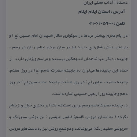
دسته : آداب محلی ایران
آدرس : استان ایلام, ایلام
تلفن : 66059000-021
در ایام محرم بیشتر مردها در سوگواری سالار شهیدان امام حسین (ع ) و
یارانش، نقش فعال‌تری دارند اما در میان مردم ایلام، زنان در رسم «
چایینه » دیگر تنها شاهدان اندوهگین نیستند و مراسم ویژه‌ای دارند. از
جمله این چایینه‌ها می‌توان به چایینه حضرت قاسم (ع) در روز هفتم،
چایینه حضرت عباس (ع ) در روز هشتم، چایینه امام حسین (ع ) در روز
دهم و چایینه روز اربعین حسینی اشاره داشت.
در چایینه حضرت قاسم رسم بر این است كه ابتدا بر دختری جوان و ازدواج
نكرده ( به نشان عروس قاسم) لباس عروسی ( تن پوشی سبزرنگ و
سرپوشی سفید رنگ) می‌پوشانند و دو شمع روشن نیز به دست‌های عروس