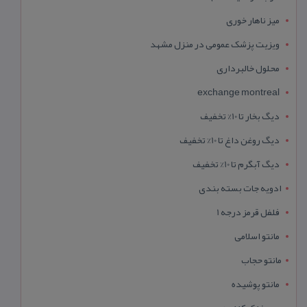
میز ناهار خوری
ویزیت پزشک عمومی در منزل مشهد
محلول خالبرداری
exchange montreal
دیگ بخار تا 10% تخفیف
دیگ روغن داغ تا 10% تخفیف
دیگ آبگرم تا 10% تخفیف
ادویه جات بسته بندی
فلفل قرمز درجه 1
مانتو اسلامی
مانتو حجاب
مانتو پوشیده