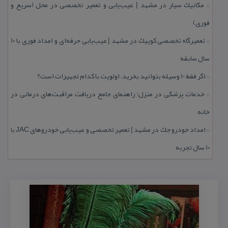
مكانیك سیار در مشهد | عیب‌یابی و تعمیر تخصصی در محل (سریع و
::
فوری)
تعمیرگاه تخصصی كوییك در مشهد | عیب‌یابی حرفه‌ای و امداد فوری با ۱۰
::
سال سابقه
اگر فقط 10 وسیله بتوانید بخرید، اولویت با كدام تجهیزات است؟
::
خدمات پزشكی در منزل؛ راهنمای جامع دریافت مراقبت‌های درمانی در
::
خانه
امداد خودرو جك در مشهد | تعمیر تخصصی و عیب‌یابی خودروهای JAC با
::
۱۰ سال تجربه