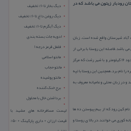
ان رودبار زیتون می باشد كه در
دیگ بخار تا 10% تخفیف
دیگ روغن داغ تا 10% تخفیف
دیگ آبگرم تا 10% تخفیف
ادویه جات بسته بندی
 آباد شهرستان واقع شده است. زبان
فلفل قرمز درجه 1
ی باشد.فاصله این روستا با برخی از
مانتو اسلامی
شهرهای اطراف بدین شرح می باشد: با شهر توتكابن ۵كیلومتر با شهر رستم آباد ۶ كیلومتر با مركز شهرستان (رودبار) در حدود ۱۶ كیلومتر و با شهر رشت كه مركز
مانتو حجاب
 پره را نام برد.همچنین این روستا با تپه
مانتو پوشیده
 از ۵ تپه مهم باستانی كشور ایران می باشد و در زبان محلی و عامیانه معروف به
برج خنک کننده
برداشتن خال با محلول
ام كهن رود كه از بهم پیوستن ده ها
لیست مسافرخانه های مشهد با
 كوری می خوانند.در بالا ی روستا و
قیمت ارزان + داری پارکینگ + 50%
تخفیف
د.این استخر در فصل بهار و تابستان