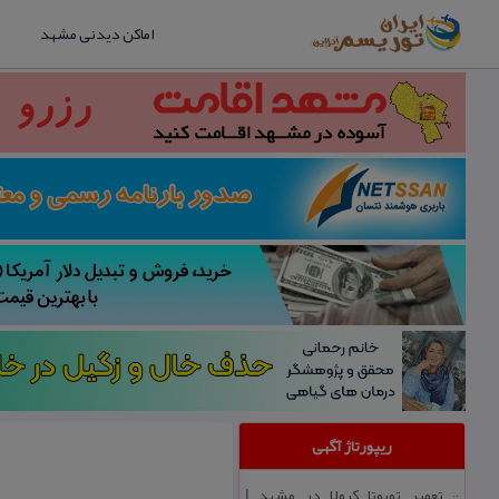
اماکن دیدنی مشهد
ریپورتاژ آگهی
تعمیر تویوتا كرولا در مشهد |
::