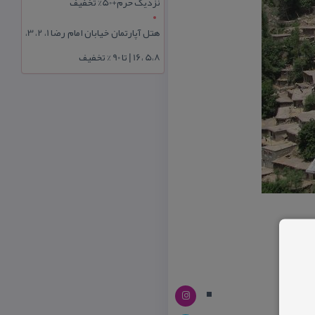
نزدیک حرم+50% تخفیف
هتل آپارتمان خیابان امام رضا 1، 2، 3،
5،8 ،16 | تا 90 % تخفیف