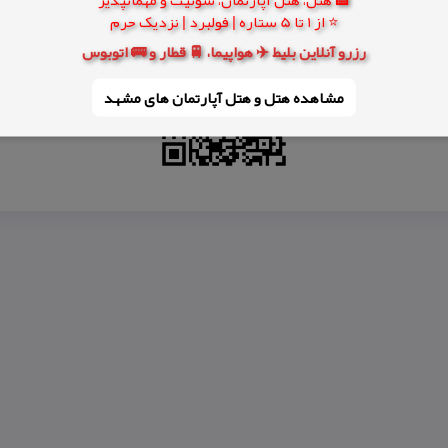
⭐ از 1 تا 5 ستاره | فولبرد | نزدیک حرم
رزرو آنلاین بلیط ✈️ هواپیما، 🚆 قطار و 🚌 اتوبوس
مشاهده هتل و هتل‌ آپارتمان های مشهد