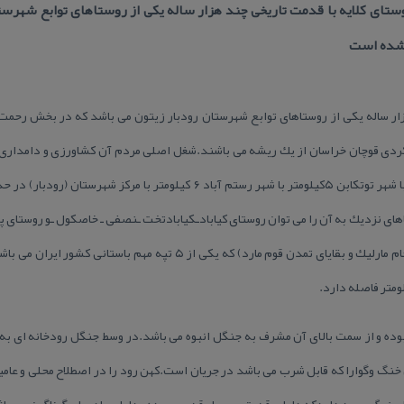
ستای كلایه با قدمت تاریخی چند هزار ساله یكی از روستاهای توابع شهرست
شده است
زار ساله یكی از روستاهای توابع شهرستان رودبار زیتون می باشد كه در بخش رحمت
كردی قوچان خراسان از یك ریشه می باشند.شغل اصلی مردم آن كشاورزی و دامداری م
متر.دیگر روستاهای نزدیك به آن را می توان روستای كیابادـكیابادتخت ـنصفی ـ خاصكول ـو روستای
معروف و باستانی مارلیك(محل كشف جام مارلیك و بقایای تمدن قوم مارد) كه یكی
ومتر فاصله دارد.
بوده و از سمت بالای آن مشرف به جنگل انبوه می باشد.در وسط جنگل رودخانه ای به ن
 وگوارا كه قابل شرب می باشد در جریان است.كهن رود را در اصطلاح محلی و عامیانه
زرگ وجود داردكه دارای قدمتی بسیار قدیمی بوده ودارای ماهیهای گوناگون می باش