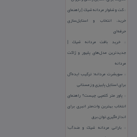
كت و شلوار مردانه شیك | راهنمای
::
خرید، انتخاب و استایل‌سازی
حرفه‌ای
خرید بافت مردانه شیك |
::
جدیدترین مدل‌های پلیور و ژاكت
مردانه
سویشرت مردانه؛ تركیب ایده‌آل
::
برای استایل پاییزی و زمستانی
پاور متر كلمپی چیست؟ راهنمای
::
انتخاب بهترین وات‌متر انبری برای
اندازه‌گیری توان برق
بارانی مردانه شیك و ضدآب؛
::