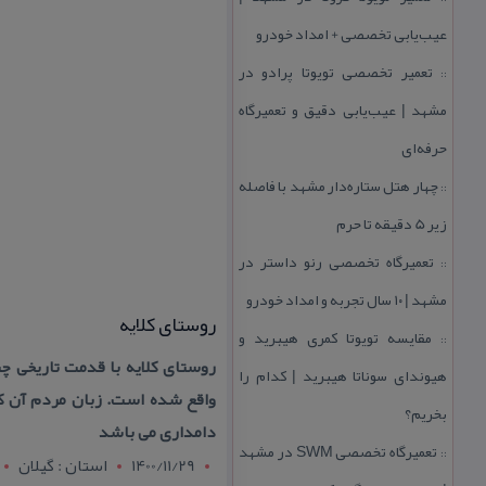
عیب‌یابی تخصصی + امداد خودرو
تعمیر تخصصی تویوتا پرادو در
::
مشهد | عیب‌یابی دقیق و تعمیرگاه
حرفه‌ای
چهار هتل‌ ستاره‌دار مشهد با فاصله
::
زیر 5 دقیقه تا حرم
تعمیرگاه تخصصی رنو داستر در
::
مشهد | ۱۰ سال تجربه و امداد خودرو
روستای كلایه
مقایسه تویوتا كمری هیبرید و
::
روستای كلایه با قدمت تاریخی چ
هیوندای سوناتا هیبرید | كدام را
واقع شده است. زبان مردم آن ك
بخریم؟
دامداری می باشد
تعمیرگاه تخصصی SWM در مشهد
::
1400/11/29
استان : گيلان