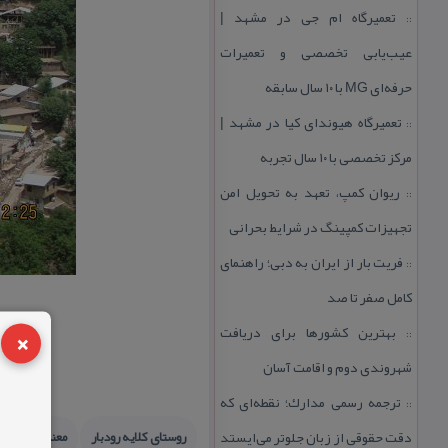
تعمیرگاه ام جی در مشهد |
::
عیب‌یابی تخصصی و تعمیرات
حرفه‌ای MG با ۱۰ سال سابقه
تعمیرگاه هیوندای كیا در مشهد |
::
مركز تخصصی با ۱۰ سال تجربه
ریوان كمپ، تعهد به تحویل امن
::
تجهیزات كمپینگ در شرایط بحرانی
فریت بار از ایران به دبی؛ راهنمای
::
كامل صفر تا صد
×
بهترین كشورها برای دریافت
::
شهروندی دوم و اقامت آسان
ترجمه رسمی مدارك؛ نقطه‌ای كه
::
دقت حقوقی از زبان جلوتر می‌ایستد
روستای كلایه رودبار
معنی كلایه