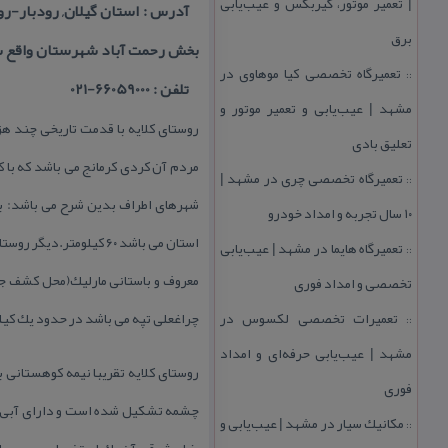
| تعمیر موتور، گیربكس و عیب‌یابی
آدرس : استان گیلان, رودبار-رو
برق
بخش رحمت آباد شهرستان واقع 
تعمیرگاه تخصصی كیا موهاوی در
::
تلفن : 66059000-021
مشهد | عیب‌یابی و تعمیر موتور و
روستای كلایه با قدمت تاریخی چند ه
تعلیق بادی
مردم آن كردی كرمانج می باشد كه با 
تعمیرگاه تخصصی چری در مشهد |
::
۱۰ سال تجربه و امداد خودرو
استان می باشد ۶۰ كیلو
تعمیرگاه هایما در مشهد | عیب‌یابی
::
تخصصی و امداد فوری
تعمیرات تخصصی لكسوس در
چراغعلی تپه می باشد در حدود یك كیل
::
مشهد | عیب‌یابی حرفه‌ای و امداد
روستای كلایه تقریبا نیمه كوهستانی 
فوری
چشمه تشكیل شده است و دارای آبی خنگ
مكانیك سیار در مشهد | عیب‌یابی و
::
ضلع شرقی آن یك استخر طبیعی بسیار ب