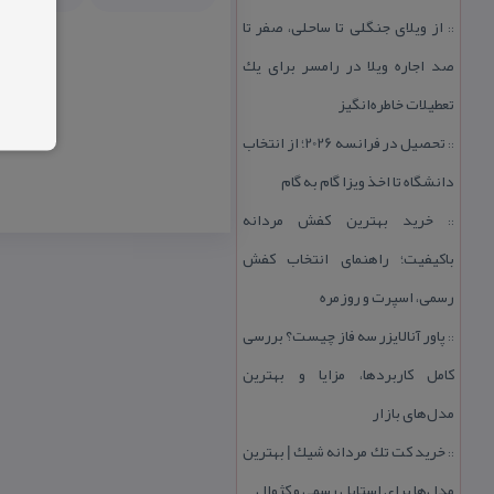
از ویلای جنگلی تا ساحلی، صفر تا
::
صد اجاره ویلا در رامسر برای یك
تعطیلات خاطره‌انگیز
تحصیل در فرانسه 2026؛ از انتخاب
::
دانشگاه تا اخذ ویزا گام به گام
خرید بهترین كفش مردانه
::
باكیفیت؛ راهنمای انتخاب كفش
رسمی، اسپرت و روزمره
پاور آنالایزر سه فاز چیست؟ بررسی
::
كامل كاربردها، مزایا و بهترین
مدل‌های بازار
خرید كت تك مردانه شیك | بهترین
::
مدل‌ها برای استایل رسمی و كژوال