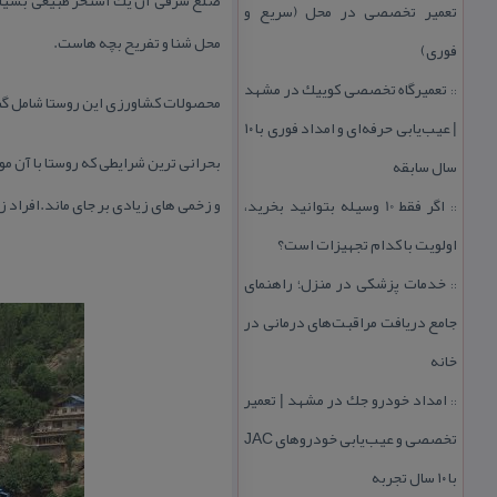
تعمیر تخصصی در محل (سریع و
محل شنا و تفریح بچه هاست.
فوری)
تعمیرگاه تخصصی كوییك در مشهد
::
محصولات كشاورزی این روستا شامل گند
| عیب‌یابی حرفه‌ای و امداد فوری با ۱۰
سال سابقه
و زخمی های زیادی بر جای ماند.افراد 
اگر فقط 10 وسیله بتوانید بخرید،
::
اولویت با كدام تجهیزات است؟
خدمات پزشكی در منزل؛ راهنمای
::
جامع دریافت مراقبت‌های درمانی در
خانه
امداد خودرو جك در مشهد | تعمیر
::
تخصصی و عیب‌یابی خودروهای JAC
با ۱۰ سال تجربه