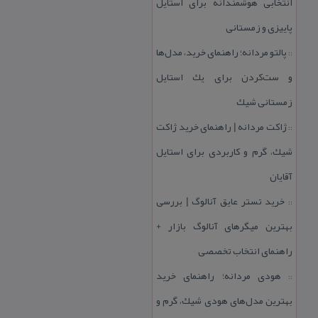
انتخابی هوشمندانه برای استایل
پاییزی و زمستانی
پالتو مردانه؛ راهنمای خرید، مدل‌ها
::
و ست‌كردن برای یك استایل
زمستانی شیك
ژاكت مردانه | راهنمای خرید ژاكت
::
شیك، گرم و كاربردی برای استایل
آقایان
خرید تستر عایق آنالوگ | بررسی
::
بهترین میگرهای آنالوگ بازار +
راهنمای انتخاب تخصصی
هودی مردانه؛ راهنمای خرید
::
بهترین مدل‌های هودی شیك، گرم و