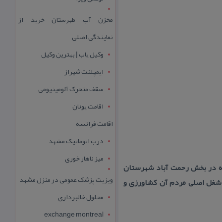
مخزن آب طبرستان خرید از
نمایندگی اصلی
وکیل یاب | بهترین وکیل
ایمپلنت شیراز
سقف متحرک آلومینیومی
اقامت یونان
اقامت فرانسه
درب اتوماتیک مشهد
میز ناهار خوری
 كه در بخش رحمت آباد شهرستان
ویزیت پزشک عمومی در منزل مشهد
.شغل اصلی مردم آن كشاورزی و
محلول خالبرداری
exchange montreal