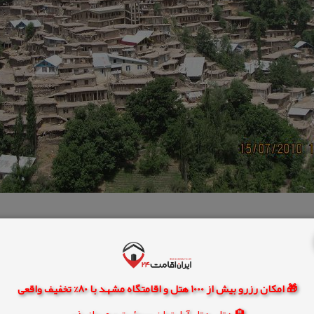
🎁 امکان رزرو بیش از 1000 هتل و اقامتگاه مشهد با 80% تخفیف واقعی
كنایه
🏨 هتل، هتل آپارتمان، سوئیت و مهمانپذیر