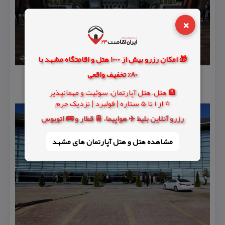
×
🎁 امکان رزرو بیش از 1000 هتل و اقامتگاه مشهد با
80% تخفیف واقعی
🏨 هتل، هتل آپارتمان، سوئیت و مهمانپذیر
⭐ از 1 تا 5 ستاره | فولبرد | نزدیک حرم
رزرو آنلاین بلیط ✈️ هواپیما، 🚆 قطار و 🚌 اتوبوس
مشاهده هتل و هتل‌ آپارتمان های مشهد