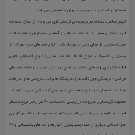
طبقه و در فضاهای تقسیم و رستوران ها استمرار می یابد.
تنوع عملكرد فضاها در مجموعه ی گردش گری مهر و ماه آن چنان است كه
این “لحظه ی سفر” را، به لحاظ خدماتی و آسایش مسافران و هم به لحاظ
هویت فضایی، از غنای كافی برخوردار كند. انواع فضاهای سرو خوراك (از
رستوران كلاسیك تا انواع fast food های مدرن)، انواع فضاهای تجاری
ارائه كننده ی برندهای معتبر، فضاهای بهداشتی مجهز و آراسته، فضاهای
فراغتی /فرهنگی چون كافه ها و نمایشگاه ها و كتاب فروشی ها و نمازخانه
ها، از جمله اصلی ترین انواع فضاهای مجموعه ی گردشگری مهر و ماه است.
مجموعه گردشگری مهر و ماه در زمینی به مساحت ۴۰ هزار متر مربع مستقر
است كه علاوه بر محوطه سازی قابل توجه (و البته هم خوان با اقلیم) كاربری
های خدماتی دیگری از جمله پمپ بنزین، انبارها، واحد های پشتیبانی و ۴۰۰