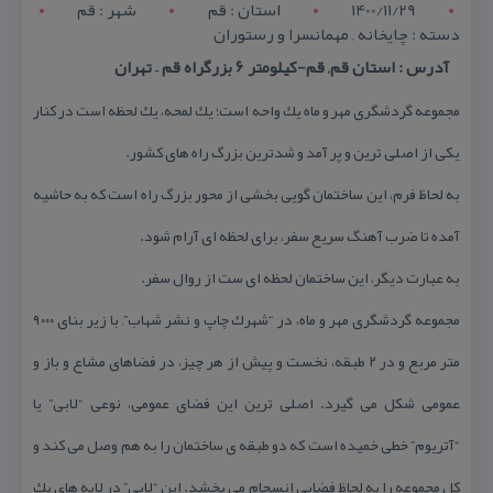
1400/11/29
استان : قم
شهر : قم
دسته : چایخانه , مهمانسرا و رستوران
آدرس : استان قم, قم-كیلومتر ۶ بزرگراه قم – تهران
مجموعه گردشگری مهر و ماه یك واحه است؛ یك لمحه، یك لحظه است در كنار
یكی از اصلی ترین و پر آمد و شدترین بزرگ راه های كشور.
به لحاظ فرم، این ساختمان گویی بخشی از محور بزرگ راه است كه به حاشیه
آمده تا ضرب آهنگ سریع سفر، برای لحظه ای آرام شود.
به عبارت دیگر، این ساختمان لحظه ای ست از روال سفر.
مجموعه گردشگری مهر و ماه، در “شهرك چاپ و نشر شهاب”, با زیر بنای ۹۰۰۰
متر مربع و در ۲ طبقه، نخست و پیش از هر چیز، در فضاهای مشاع و باز و
عمومی شكل می گیرد. اصلی ترین این فضای عمومی، نوعی “لابی” یا
“آتریوم” خطی خمیده است كه دو طبقه ی ساختمان را به هم وصل می كند و
كل مجموعه را به لحاظ فضایی انسجام می بخشد. این “لابی” در لایه های یك