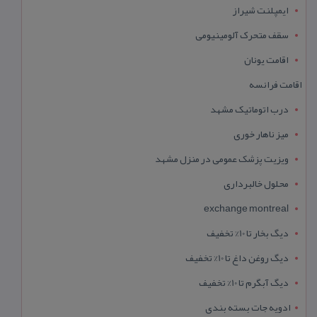
ایمپلنت شیراز
سقف متحرک آلومینیومی
اقامت یونان
اقامت فرانسه
درب اتوماتیک مشهد
میز ناهار خوری
ویزیت پزشک عمومی در منزل مشهد
محلول خالبرداری
exchange montreal
دیگ بخار تا 10% تخفیف
دیگ روغن داغ تا 10% تخفیف
دیگ آبگرم تا 10% تخفیف
ادویه جات بسته بندی