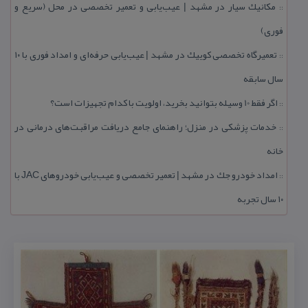
مكانیك سیار در مشهد | عیب‌یابی و تعمیر تخصصی در محل (سریع و
::
فوری)
تعمیرگاه تخصصی كوییك در مشهد | عیب‌یابی حرفه‌ای و امداد فوری با ۱۰
::
سال سابقه
اگر فقط 10 وسیله بتوانید بخرید، اولویت با كدام تجهیزات است؟
::
خدمات پزشكی در منزل؛ راهنمای جامع دریافت مراقبت‌های درمانی در
::
خانه
امداد خودرو جك در مشهد | تعمیر تخصصی و عیب‌یابی خودروهای JAC با
::
۱۰ سال تجربه