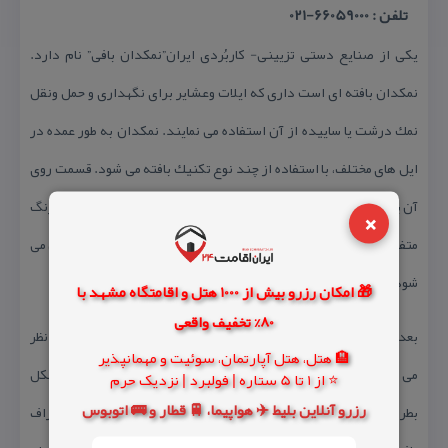
تلفن : 66059000-021
یكی از صنایع دستی تزیینی- كاربُردی ایران”نمكدان بافی” نام دارد.
نمكدان بافته ای است داری كه ایلات وعشایر برای نگهداری و حمل ونقل
نمك درشت یا ساییده از آن استفاده می نمایند. نمكدان به طور عمده در
ایل های مختلف، با استفاده از چند نوع تكنیك بافته می شود. قسمت روی
آن با تكینك قالی بافی و پشت نمكدان با طرح ساده گلیم بافت در چند رنگ
×
متفاوت، روی نمكدان به روش ِرندی بافی و قسمت تحتانی آن قالی بافی می
شود.
🎁 امکان رزرو بیش از 1000 هتل و اقامتگاه مشهد با
80% تخفیف واقعی
بعد از اتمام بافت پارچه متقالی، به عنوان آستر در داخل نمكدان در نظر
🏨 هتل، هتل آپارتمان، سوئیت و مهمانپذیر
می گیرند تا نمك با پشم تماس نداشته باشد. فرم كلی نمكدان به شكل
⭐ از 1 تا 5 ستاره | فولبرد | نزدیک حرم
رزرو آنلاین بلیط ✈️ هواپیما، 🚆 قطار و 🚌 اتوبوس
بطری می باشد، طرح های مــورد استفاده ذهنی بوده و از طبیعت اطراف