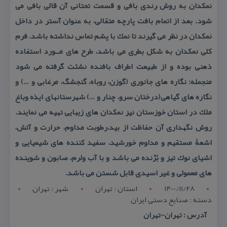
نمكدان به روش ِرندی بافی و قسمت تحتانی آن قالی بافی می
شود. بعد از اتمام بافت پارچه متقالی، به عنوان آستر در داخل
نمكدان در نظر می گیرند تا نمك با پشم تماس نداشته باشد. فرم
كلی نمكدان به شكل بطری می باشد، طرح های مــورد استفاده
ذهنی بوده و از طبیعت اطراف بافنده نشئت گرفته می شود
منجمله: نگاره های جانوری (‌گوزن، روباه، گنجشگ، مرغابی و …) و
نگاره های گیاهی(درختان سرو، چنار و …) شهرستانهای ایذه وباغ
ملك در استان خوزستان نیز نمكدان های زیبایی تهیه می نمایند.
روش نگهداری آن حفاظت از بید،رطوبت مداوم، حرارت و آتش،
اشعۀ مستقیم و مداوم خورشید، سفید كننده های شیمیایی و
اشیای نوك تیز و بُرّنده می باشد و با آب ولرم، صابون و شوینده
های معمولی و غیر اسیدی قابل شستن می باشد.
1400/11/28
استان : تهران
شهر : تهران
دسته : صنایع دستی ایران
آدرس : تهران-تهران