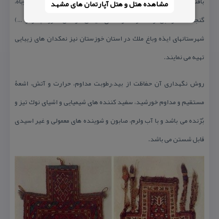
بافنده نشئت گرفته می شود منجمله: نگاره های جانوری (‌گوزن، روباه،
مشاهده هتل و هتل‌ آپارتمان های مشهد
گنجشگ، مرغابی و …) و نگاره های گیاهی(درختان سرو، چنار و …)
شهرستانهای ایذه وباغ ملك در استان خوزستان نیز نمكدان های زیبایی
تهیه می نمایند.
روش نگهداری آن حفاظت از بید،رطوبت مداوم، حرارت و آتش، اشعۀ
مستقیم و مداوم خورشید، سفید كننده های شیمیایی و اشیای نوك تیز و
بُرّنده می باشد و با آب ولرم، صابون و شوینده های معمولی و غیر اسیدی
قابل شستن می باشد.