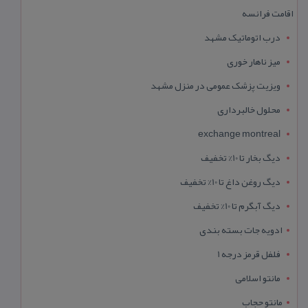
اقامت فرانسه
درب اتوماتیک مشهد
میز ناهار خوری
ویزیت پزشک عمومی در منزل مشهد
محلول خالبرداری
exchange montreal
دیگ بخار تا 10% تخفیف
دیگ روغن داغ تا 10% تخفیف
دیگ آبگرم تا 10% تخفیف
ادویه جات بسته بندی
فلفل قرمز درجه 1
مانتو اسلامی
مانتو حجاب