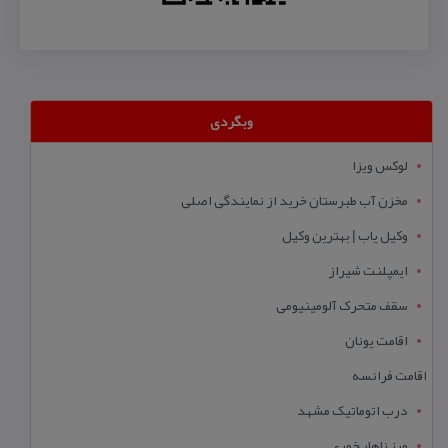
وبگردی
لوکس ویزا
مخزن آب طبرستان خرید از نمایندگی اصلی
وکیل یاب | بهترین وکیل
ایمپلنت شیراز
سقف متحرک آلومینیومی
اقامت یونان
اقامت فرانسه
درب اتوماتیک مشهد
میز ناهار خوری