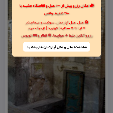
🎁 امکان رزرو بیش از 1000 هتل و اقامتگاه مشهد با
80% تخفیف واقعی
🏨 هتل، هتل آپارتمان، سوئیت و مهمانپذیر
⭐ از 1 تا 5 ستاره | فولبرد | نزدیک حرم
رزرو آنلاین بلیط ✈️ هواپیما، 🚆 قطار و 🚌 اتوبوس
مشاهده هتل و هتل‌ آپارتمان های مشهد