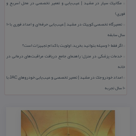
مكانیك سیار در مشهد | عیب‌یابی و تعمیر تخصصی در محل (سریع و
::
فوری)
تعمیرگاه تخصصی كوییك در مشهد | عیب‌یابی حرفه‌ای و امداد فوری با ۱۰
::
سال سابقه
اگر فقط 10 وسیله بتوانید بخرید، اولویت با كدام تجهیزات است؟
::
خدمات پزشكی در منزل؛ راهنمای جامع دریافت مراقبت‌های درمانی در
::
خانه
امداد خودرو جك در مشهد | تعمیر تخصصی و عیب‌یابی خودروهای JAC با
::
۱۰ سال تجربه