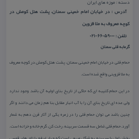
دسته : موزه های ایران
آدرس : در خیابان امام خمینی سمنان، پشت هتل كومش در
كوچه معروف به ملا قزوین
تلفن : 66059000-021
گرمابه قلی سمنان
حمام قلی در خیابان امام خمینی سمنان، پشت هتل كومش در كوچه معروف
به ملا قزوینی واقع شده است.
در این حمام كتیبه ای كه حاكی از تاریخ بنای اولیه آن باشد, وجود ندارد
ولی عده ای تاریخ بنای آن را با آب انبار مقابل بنا هم زمان می دانند و اگر
چنین باشد می توان حمام قلی را در زمره یكی از آثار قرن دهم به شمار
آورد.حمام قلی شامل سه قسمت سربینه، رخت كن، گرم خانه و خزانه است.
بخش اول یا سربینه به شكل مربعی است كه چهار غرفه با تاق های قوسی