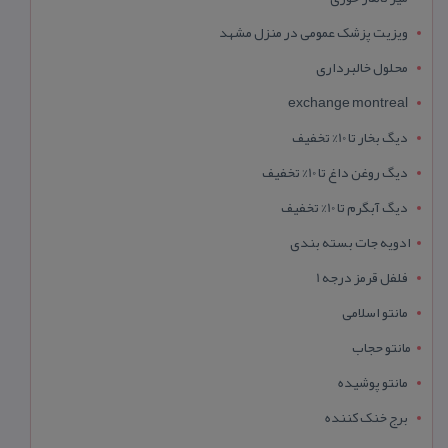
ویزیت پزشک عمومی در منزل مشهد
محلول خالبرداری
exchange montreal
دیگ بخار تا 10% تخفیف
دیگ روغن داغ تا 10% تخفیف
دیگ آبگرم تا 10% تخفیف
ادویه جات بسته بندی
فلفل قرمز درجه 1
مانتو اسلامی
مانتو حجاب
مانتو پوشیده
برج خنک کننده