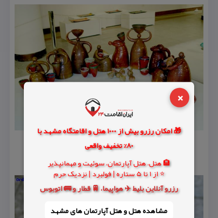
×
🎁 امکان رزرو بیش از 1000 هتل و اقامتگاه مشهد با
80% تخفیف واقعی
🏨 هتل، هتل آپارتمان، سوئیت و مهمانپذیر
⭐ از 1 تا 5 ستاره | فولبرد | نزدیک حرم
رزرو آنلاین بلیط ✈️ هواپیما، 🚆 قطار و 🚌 اتوبوس
مشاهده هتل و هتل‌ آپارتمان های مشهد