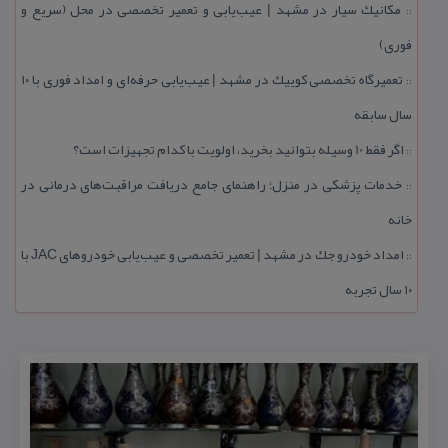
مكانیك سیار در مشهد | عیب‌یابی و تعمیر تخصصی در محل (سریع و
::
فوری)
تعمیرگاه تخصصی كوییك در مشهد | عیب‌یابی حرفه‌ای و امداد فوری با ۱۰
::
سال سابقه
اگر فقط 10 وسیله بتوانید بخرید، اولویت با كدام تجهیزات است؟
::
خدمات پزشكی در منزل؛ راهنمای جامع دریافت مراقبت‌های درمانی در
::
خانه
امداد خودرو جك در مشهد | تعمیر تخصصی و عیب‌یابی خودروهای JAC با
::
۱۰ سال تجربه