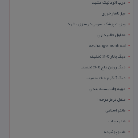
درب اتوماتیک مشهد
میز ناهار خوری
ویزیت پزشک عمومی در منزل مشهد
محلول خالبرداری
exchange montreal
دیگ بخار تا 10% تخفیف
دیگ روغن داغ تا 10% تخفیف
دیگ آبگرم تا 10% تخفیف
ادویه جات بسته بندی
فلفل قرمز درجه 1
مانتو اسلامی
مانتو حجاب
مانتو پوشیده