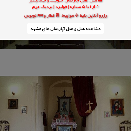
⭐ از 1 تا 5 ستاره | فولبرد | نزدیک حرم
رزرو آنلاین بلیط ✈️ هواپیما، 🚆 قطار و 🚌 اتوبوس
مشاهده هتل و هتل‌ آپارتمان های مشهد