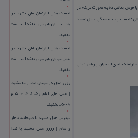
حال حاضر از آن لایه‌برداری شده است. نور مورد نیاز از طریق ۱۲ پنجره مشبك با قوس جناغی كه به صورت قرینه در
لیست هتل آپارتمان های مشهد در
نتهی‌الیه دیوار شمالی كلیسا، حوضچه سنگی غسل تعمید
هتل خیابان طبرسی و فلکه آب + 50%
تخفیف
لیست هتل آپارتمان های مشهد در
هتل خیابان طبرسی و فلکه آب + 50%
 ارامنه جلفای اصفهان و رهبر دینی
تخفیف
رزرو هتل در خیابان امام رضا مشهد
| هتل‌ های امام رضا 1، 2، 3، 5 و
8+50% تخفیف
بهترین هتل مشهد با صبحانه، ناهار
و شام | رزرو هتل مشهد با غذا