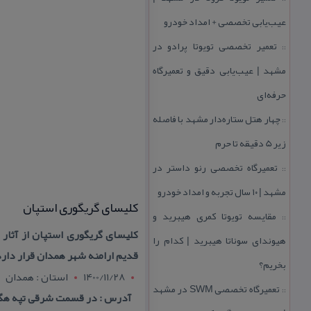
عیب‌یابی تخصصی + امداد خودرو
تعمیر تخصصی تویوتا پرادو در
::
مشهد | عیب‌یابی دقیق و تعمیرگاه
حرفه‌ای
چهار هتل‌ ستاره‌دار مشهد با فاصله
::
زیر 5 دقیقه تا حرم
تعمیرگاه تخصصی رنو داستر در
::
مشهد | ۱۰ سال تجربه و امداد خودرو
كلیسای گریگوری استپان
مقایسه تویوتا كمری هیبرید و
::
كلیسای گریگوری استپان از آثار
هیوندای سوناتا هیبرید | كدام را
قدیم ارامنه شهر همدان قرار دارد
بخریم؟
1400/11/28
استان : همدان
تعمیرگاه تخصصی SWM در مشهد
::
آدرس : در قسمت شرقی تپه هگمت