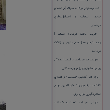
كت و شلوار مردانه شیك | راهنمای
::
خرید، انتخاب و استایل‌سازی
حرفه‌ای
خرید بافت مردانه شیك |
::
جدیدترین مدل‌های پلیور و ژاكت
مردانه
سویشرت مردانه؛ تركیب ایده‌آل
::
برای استایل پاییزی و زمستانی
پاور متر كلمپی چیست؟ راهنمای
::
انتخاب بهترین وات‌متر انبری برای
اندازه‌گیری توان برق
بارانی مردانه شیك و ضدآب؛
::