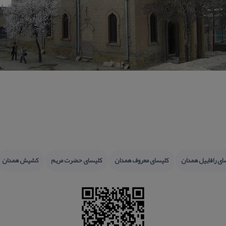
ای رافاییل همدان
كلیسای معروف همدان
كلیسای حضرت مریم
كشیش همدان