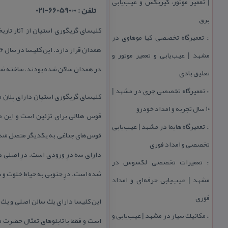
| تعمیر موتور، گیربكس و عیب‌یابی
تلفن : 66059000-021
برق
كلیسای گریگوری استپان از آثار تا
تعمیرگاه تخصصی كیا موهاوی در
::
مشهد | عیب‌یابی و تعمیر موتور و
در همدان ساكن شده بودند، ساخته شد
تعلیق بادی
تعمیرگاه تخصصی چری در مشهد |
::
۱۰ سال تجربه و امداد خودرو
تعمیرگاه هایما در مشهد | عیب‌یابی
::
تخصصی و امداد فوری
دارای سه درِ ورودی است. درِ اصلی د
تعمیرات تخصصی لكسوس در
::
شده است. درِ جنوبی به حیاط خلوت و د
مشهد | عیب‌یابی حرفه‌ای و امداد
فوری
این كلیسا دارای یك سالن اصلی و یك ك
مكانیك سیار در مشهد | عیب‌یابی و
::
است و فقط با تابلوهای تمثال حضرت 