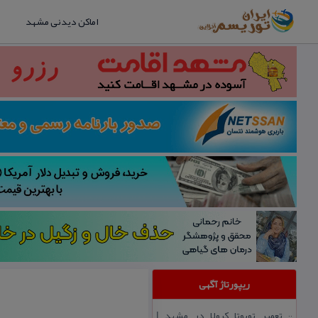
اماکن دیدنی مشهد
ریپورتاژ آگهی
تعمیر تویوتا كرولا در مشهد |
::