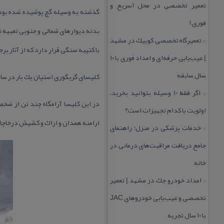
تعمیر تخصصی در محل (سریع و
فوری)
تعمیرگاه تخصصی كوییك در مشهد
::
با كتیبه سنگی قرار دارد كه از آثار بر
| عیب‌یابی حرفه‌ای و امداد فوری با ۱۰
سال سابقه
كلیسای گریگوری استپان یك بار در سال ۱۹۳۲ میلادی بازسازی و مرمت 
اگر فقط 10 وسیله بتوانید بخرید،
::
در این كلیسا آرامگاه چند تن از شخ
اولویت با كدام تجهیزات است؟
ارامنه همدان و اراك و كشیش درخاچاطو
خدمات پزشكی در منزل؛ راهنمای
::
جامع دریافت مراقبت‌های درمانی در
خانه
امداد خودرو جك در مشهد | تعمیر
::
تخصصی و عیب‌یابی خودروهای JAC
با ۱۰ سال تجربه