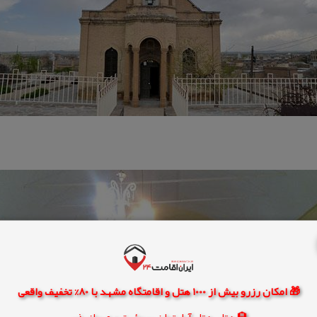
🎁 امکان رزرو بیش از 1000 هتل و اقامتگاه مشهد با 80% تخفیف واقعی
🏨 هتل، هتل آپارتمان، سوئیت و مهمانپذیر