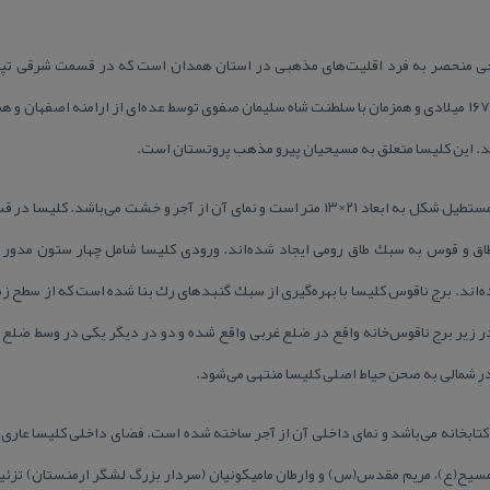
ریخی منحصر به فرد اقلیت‌های مذهبی در استان همدان است كه در قسمت شرقی تپه 
همدان قرار دارد. این كلیسا در سال ۱۶۷۶ میلادی و همزمان با سلطنت شاه سلیمان صفوی توسط عده‌ای از ارامنه
. این كلیسا متعلق به مسیحیان پیرو مذهب پروتستان است.
كلیسای گریگوری استپان دارای پلان مستطیل شكل به ابعاد ۲۱×۱۳ متر است و نمای آن از آجر و خ
ر زیر برج ناقوس‌خانه واقع در ضلع غربی واقع شده و دو در دیگر یكی در وسط ضلع
رِ شمالی به صحن حیاط اصلی كلیسا منتهی می‌شود.
تابخانه می‌باشد و نمای داخلی آن از آجر ساخته شده است. فضای داخلی كلیسا عاری 
مسیح(ع)، مریم مقدس(س) و وارطان مامیكونیان (سردار بزرگ لشگر ارمنستان) تزئ