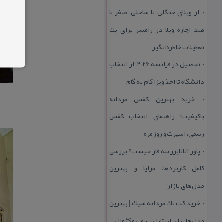
از ویلای جنگلی تا ساحلی، صفر تا
::
صد اجاره ویلا در رامسر برای یك
تعطیلات خاطره‌انگیز
تحصیل در فرانسه 2026؛ از انتخاب
::
دانشگاه تا اخذ ویزا گام به گام
خرید بهترین كفش مردانه
::
باكیفیت؛ راهنمای انتخاب كفش
رسمی، اسپرت و روزمره
پاور آنالایزر سه فاز چیست؟ بررسی
::
كامل كاربردها، مزایا و بهترین
مدل‌های بازار
خرید كت تك مردانه شیك | بهترین
::
مدل‌ها برای استایل رسمی و كژوال