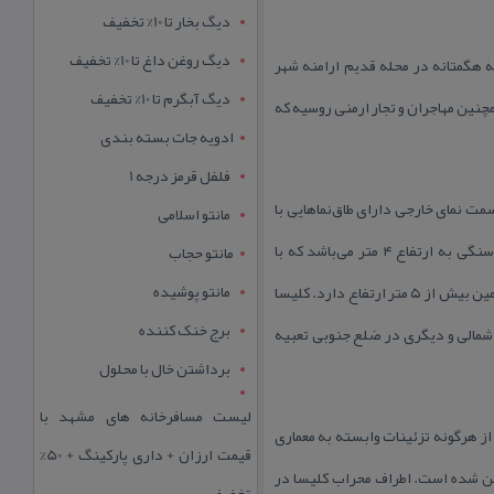
دیگ بخار تا 10% تخفیف
دیگ روغن داغ تا 10% تخفیف
هگمتانه در محله قدیم ارامنه شهر
دیگ آبگرم تا 10% تخفیف
 اصفهان و همچنین مهاجران و تجار ارمنی روسیه كه
ادویه جات بسته بندی
فلفل قرمز درجه 1
شت می‌باشد. كلیسا در قسمت نمای خارجی دارای طاق‌نماهایی با
مانتو اسلامی
قوس هلالی برای تزئین است و این طاق و قوس‌ به سبك طاق رومی ایجاد شده‌اند. ورودی كلیسا شامل چهار ستون مدور سنگی به ارتفاع ۴ متر می‌باشد كه با
مانتو حجاب
مانتو پوشیده
قوس‌های جناغی به یكدیگر متصل شده‌اند. برج ناقوس كلیسا با بهره‌گیری از سبك گنبدهای رك بنا شده است كه از سطح زمین بیش از ۵ متر ارتفاع دارد. كلیسا
برج خنک کننده
 شمالی و دیگری در ضلع جنوبی تعبیه
برداشتن خال با محلول
لیست مسافرخانه های مشهد با
از هرگونه تزئینات وابسته به معماری
قیمت ارزان + داری پارکینگ + 50%
ین شده است. اطراف محراب كلیسا در
تخفیف