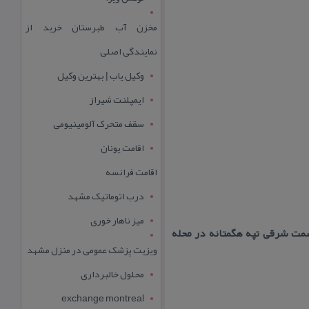
مخزن آب طبرستان خرید از
نمایندگی اصلی
وکیل یاب | بهترین وکیل
ایمپلنت شیراز
سقف متحرک آلومینیومی
اقامت یونان
اقامت فرانسه
درب اتوماتیک مشهد
میز ناهار خوری
سمت شرقی تپه هگمتانه در محله
ویزیت پزشک عمومی در منزل مشهد
محلول خالبرداری
exchange montreal