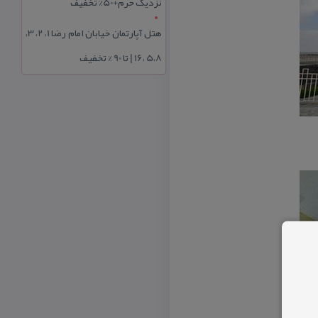
نزدیک حرم+50% تخفیف
هتل آپارتمان خیابان امام رضا 1، 2، 3،
5،8 ،16 | تا 90 % تخفیف