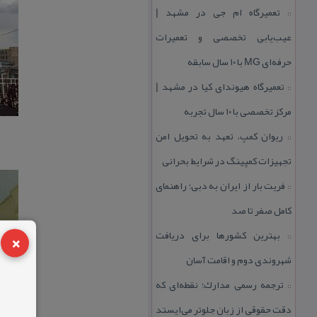
تعمیرگاه ام جی در مشهد |
::
عیب‌یابی تخصصی و تعمیرات
حرفه‌ای MG با ۱۰ سال سابقه
تعمیرگاه هیوندای كیا در مشهد |
::
مركز تخصصی با ۱۰ سال تجربه
ریوان كمپ، تعهد به تحویل امن
::
تجهیزات كمپینگ در شرایط بحرانی
فریت بار از ایران به دبی؛ راهنمای
::
كامل صفر تا صد
×
بهترین كشورها برای دریافت
::
شهروندی دوم و اقامت آسان
ترجمه رسمی مدارك؛ نقطه‌ای كه
::
دقت حقوقی از زبان جلوتر می‌ایستد