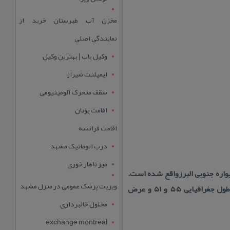
مخزن آب طبرستان خرید از
نمایندگی اصلی
وکیل یاب | بهترین وکیل
ایمپلنت شیراز
سقف متحرک آلومینیومی
اقامت یونان
اقامت فرانسه
درب اتوماتیک مشهد
میز ناهار خوری
ای دیواره جنوبی البرزواقع شده است.
ویزیت پزشک عمومی در منزل مشهد
ارتفاع متوسط این شهر از سطح دریا ۱۸۵۰ متر و وسعت آن بیش از ۲۰۰ كیلومتر مربع است.این منطقه بین طول جغرافیایی ۵۵ و ۵۱ و عرض
محلول خالبرداری
exchange montreal