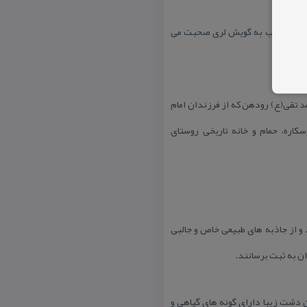
ستای چنارغرب به گویش لری صحبت می
مد تقی(ع) رودهن كه از فرزندان امام
سكاره، حمام و خانه تاریخی روستای
 و از جاذبه های طبیعی خاص و جالبی
ان به ثبت برسانند.
ن دشت زیبا دارای گونه های گیاهی و