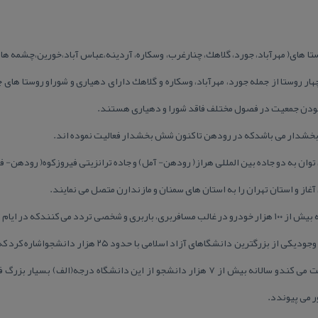
تا های( مهرآباد، جورد، گلاهك، چنارغرب، وسكاره، آردینه،عباس آباد،خورین،چشمه ها،
هار روستا از جمله جورد، مهرآباد، وسكاره و گلاهك دارای دهیاری و شوراو روستا های
نبودن جمعیت در فصول مختلف فاقد شورا و دهیاری هستند.
خشدار می باشدكه در رودهن تا كنون شش بخشدار فعالیت نموده اند.
ان به دو جاده بین المللی هراز( رودهن- آمل) و جاده ترانزیتی فیروزكوه( رودهن- فی
غاز و استان تهران را به استان های سمنان و مازندارن متصل می نمایند.
به ۱۵۰ هزار خودرو نیز می رسد.
از دیگر امكانات این بخش می توان به وجودیكی از بزرگترین دانش
رودهن بیش از ۲۶سال است كه فعالیت می كندو سالانه بیش از ۷ هزار دانشجو از این دانشگاه
 می پیوندد.