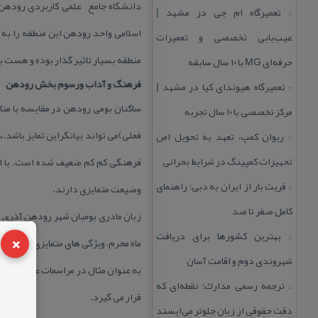
تعمیرگاه ام جی در مشهد |
::
اسلامی واحد رودهن این منطقه را به 
عیب‌یابی تخصصی و تعمیرات
منطقه بسیار تاثیر گذار بوده و هست
حرفه‌ای MG با ۱۰ سال سابقه
فرهنگ و آداب ورسوم بخش رودهن
تعمیرگاه هیوندای كیا در مشهد |
::
ساكنان بومی رودهن در مقایسه با مناط
مركز تخصصی با ۱۰ سال تجربه
فعلی)می تواند بیانگراین تمایز باشد
ریوان كمپ، تعهد به تحویل امن
::
تجهیزات كمپینگ در شرایط بحرانی
فرهنگی كم كم ضعیف شده است. با این
فریت بار از ایران به دبی؛ راهنمای
وضیعت متمایزی دارند.
::
كامل صفر تا صد
زبان مادری بومبان شهر رودهن آذری و
×
بهترین كشورها برای دریافت
::
ماه محرم، ویژگی های متمایزی با مردم 
شهروندی دوم و اقامت آسان
به عنوان مثال در مراسمات عروسی شهر
ترجمه رسمی مدارك؛ نقطه‌ای كه
::
قرار می گیرد.
دقت حقوقی از زبان جلوتر می‌ایستد