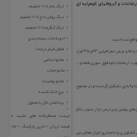
در دامنه های ارتفاعات و آبروفتهای كوهپایه ای
دیگ بخار تا 10% تخفیف
دیگ روغن داغ تا 10% تخفیف
دیگ آبگرم تا 10% تخفیف
ادویه جات بسته بندی
فلفل قرمز درجه 1
ارتفاع متوسط این شهر از سطح دریا ۱۸۵۰ متر و وسعت آن بیش از ۲۰۰ كیلومتر مربع است.این منطقه بین طول جغرافیایی ۵۵ و ۵۱ و عرض جغرافیایی ۴۳و ۳۵ قرار
مانتو اسلامی
ب ، ارتفاعات كوه قوچ، سوری قلعه و …
مانتو حجاب
مانتو پوشیده
وزه شهرستان دماوند واقع است از دو شهر (رودهن) و (آبعلی) و دو دهستان( مهرآباد) و (آبعلی) و ۱۵ روستا وآبادی تشكیل گردیده و در مجموع
برج خنک کننده
برداشتن خال با محلول
ای بومهن و پردیس) و از جنوب با كو
لیست مسافرخانه های مشهد با
قیمت ارزان + داری پارکینگ + 50%
 كشاورزی و دامداری امرار معاش می
تخفیف