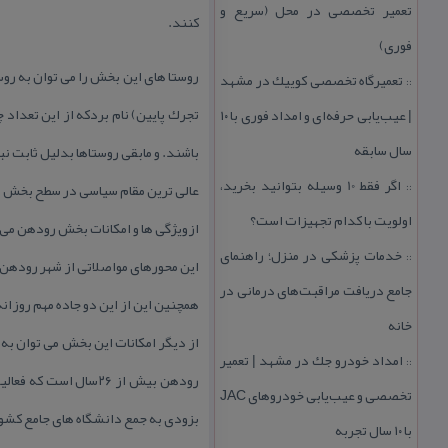
تعمیر تخصصی در محل (سریع و
كنند.
فوری)
روستا های این بخش را می توان به روس
تعمیرگاه تخصصی كوییك در مشهد
::
تجرك پایین) نام بردكه از این تعداد چ
| عیب‌یابی حرفه‌ای و امداد فوری با ۱۰
سال سابقه
باشند. و مابقی روستاها بدلیل ثابت 
اگر فقط 10 وسیله بتوانید بخرید،
عالی ترین مقام سیاسی در سطح بخش ب
::
اولویت با كدام تجهیزات است؟
ازویژگی ها و امكانات بخش رودهن می تو
خدمات پزشكی در منزل؛ راهنمای
::
این محورهای مواصلاتی از شهر رودهن آ
جامع دریافت مراقبت‌های درمانی در
همچنین این از این دو جاده مهم روزانه بیش از ۱۰۰ هزار خودرو در غالب مسافربری، باربری و شخصی تردد می كنندكه در ایام تعطیل 
خانه
امداد خودرو جك در مشهد | تعمیر
::
تخصصی و عیب‌یابی خودروهای JAC
بزودی به جمع دانشگاه های جامع كشور
با ۱۰ سال تجربه