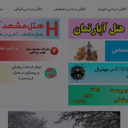
اماکن دیدنی شیراز
اماکن دیدنی اصفهان
اماکن دیدنی کیش
تب