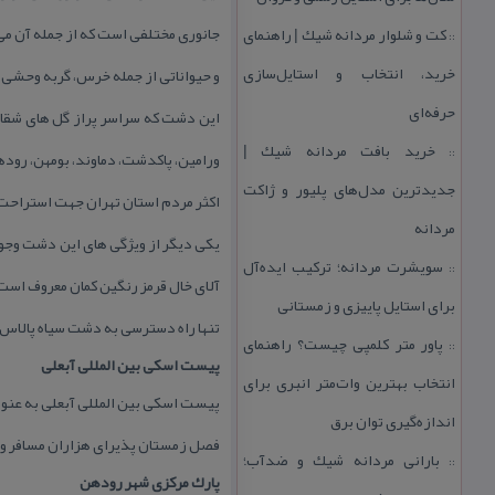
جانوری مختلفی است كه از جمله آن می 
كت و شلوار مردانه شیك | راهنمای
::
خرید، انتخاب و استایل‌سازی
و حیواناتی از جمله خرس، گربه وحشی، پ
حرفه‌ای
این دشت كه سراسر پراز گل های شقایق
خرید بافت مردانه شیك |
::
ورامین، پاكدشت، دماوند، بومهن، رود
جدیدترین مدل‌های پلیور و ژاكت
اكثر مردم استان تهران جهت استراحت 
مردانه
یكی دیگر از ویژگی های این دشت وجود
سویشرت مردانه؛ تركیب ایده‌آل
::
آلای خال قرمز رنگین كمان معروف است و
برای استایل پاییزی و زمستانی
تنها راه دسترسی به دشت سیاه پالاس 
پاور متر كلمپی چیست؟ راهنمای
::
پیست اسكی بین المللی آبعلی
انتخاب بهترین وات‌متر انبری برای
پیست اسكی بین المللی آبعلی به عنو
اندازه‌گیری توان برق
فصل زمستان پذیرای هزاران مسافر و 
بارانی مردانه شیك و ضدآب؛
::
پارك مركزی شهر رودهن