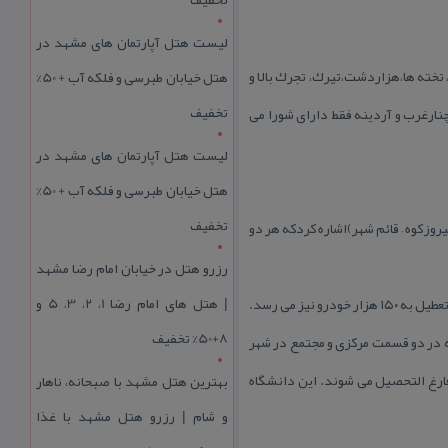
لیست هتل آپارتمان های مشهد در
 تخته ها،هزاردشت،تیرك، تجرك بالا و
هتل خیابان طبرسی و فلکه آب + 50%
تخفیف
 چنارغرب و آردینه فقط دارای شورا می
لیست هتل آپارتمان های مشهد در
هتل خیابان طبرسی و فلکه آب + 50%
تخفیف
روزكوه – قائم شهر)اشاره كردكه هر دو
رزرو هتل در خیابان امام رضا مشهد
| هتل‌ های امام رضا 1، 2، 3، 5 و
8+50% تخفیف
گاهای آزاد اسلامی با حدود ۲۵ هزار دانشجواشاره كرد كه در دو قسمت مركزی و مجتمع در شهر
 درجه(الف) بسیار بزرگ فارغ التحصیل می شوند. این دانشگاه
بهترین هتل مشهد با صبحانه، ناهار
و شام | رزرو هتل مشهد با غذا