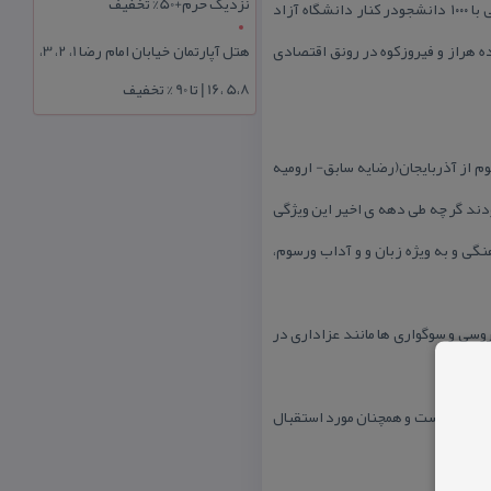
نزدیک حرم+50% تخفیف
دانشگاه جامع – علمی كاربردی رودهن با ۲۰۰۰ دانشجو و دانشگاه پیام نور رودهن با ۵۰۰۰ دانشجو و دانشگاه پیام نور آبعلی با ۱۰۰۰ دانشجودر كنار دانشگاه آزاد
ه هراز و فیروزكوه در رونق اقتصادی
هتل آپارتمان خیابان امام رضا 1، 2، 3،
5،8 ،16 | تا 90 % تخفیف
وم از آذربایجان(رضایه سابق- ارومیه
دند گر چه طی دهه ی اخیر این ویژگی
ی و به ویژه زبان و و آداب ورسوم،
وسی و سوگواری ها مانند عزاداری در
لب و زیباست و همچنان مورد استقبال