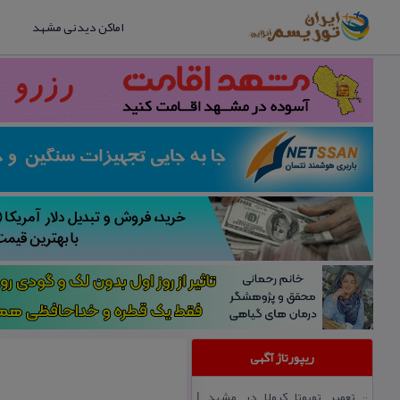
اماکن دیدنی مشهد
ریپورتاژ آگهی
تعمیر تویوتا كرولا در مشهد |
::