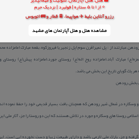
مختلفی است كه همانطور كه گفته شد گویش مردم رودهن آذری و آبعلی گیلكی است.
⭐ از 1 تا 5 ستاره | فولبرد | نزدیک حرم
گویش تركی یا همان آذری، روستا های وسكاره، جورد و وسكاره به گویش گیلكی و رو
رزرو آنلاین بلیط ✈️ هواپیما، 🚆 قطار و 🚌 اتوبوس
مشاهده هتل و هتل‌ آپارتمان های مشهد
دهن عبارتند از : پل نمیر(قرن سوم)پل زنجیر یا فیروزكوه، بقعه مبارك امامزاده مح
زه(ع) مبارك آباد،امامزاده روح اله(ع) روستای جورد،امامزاده پیش(ع) روستای و
هر یك گویای تاریخ این بخش می باشد.
حی بخش رودهن
و وسكاره در شمال شهر رودهن كه همچنان بافت بسیار قدیمی خود را حفظ نموده اند
لامی روستا های وسكاره و جورد در تلاش هستند كه این دو روستا را جزء آثار ملی ایر
رفته و جزء پارك ملی لارمی باشد و دارای طبیعت زیبا و دست نخورده ایی است. ای