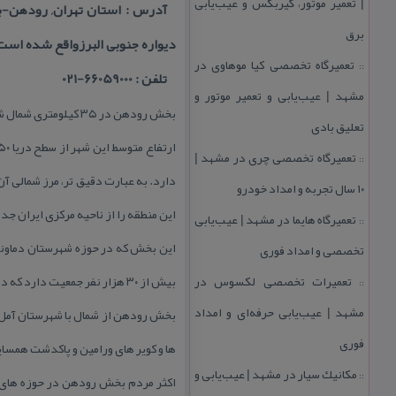
| تعمیر موتور، گیربكس و عیب‌یابی
برق
دیواره جنوبی البرزواقع شده است
تعمیرگاه تخصصی كیا موهاوی در
::
تلفن : 66059000-021
مشهد | عیب‌یابی و تعمیر موتور و
بخش رودهن در ۳۵ كیلومتری شمال شرق استان تهران و در دامنه های ارتفاعات و آبروفتهای كوهپایه ای دیواره جنوبی البرزواقع شده است.
تعلیق بادی
تعمیرگاه تخصصی چری در مشهد |
::
دارد. به عبارت دقیق تر، مرز شمالی آن
۱۰ سال تجربه و امداد خودرو
این منطقه را از ناحیه مركزی ایران جد
تعمیرگاه هایما در مشهد | عیب‌یابی
::
تخصصی و امداد فوری
تعمیرات تخصصی لكسوس در
بیش از ۳۰ هزار نفر جمعیت دارد كه در حدود ۲۵ هزار نفر آن در حوزه شهری و مابقی در روستا ها ساكن هستند.
::
مشهد | عیب‌یابی حرفه‌ای و امداد
بخش رودهن از شمال با شهرستان آمل د
فوری
ها و كویر های ورامین و پاكدشت همسای
مكانیك سیار در مشهد | عیب‌یابی و
::
اكثر مردم بخش رودهن در حوزه های ش