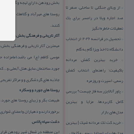
بخش رودهن دارای لهجه و گویش های 
از ویلای جنگلی تا ساحلی، صفر تا
::
روستا های مهرآباد و گلاهك نیز به 
صد اجاره ویلا در رامسر برای یك
كنند.
تعطیلات خاطره‌انگیز
آثار تاریخی و فرهنگی بخش رودهن
تحصیل در فرانسه 2026؛ از انتخاب
::
مهمترین آثار تاریخی و فرهنگی بخش رو
دانشگاه تا اخذ ویزا گام به گام
موسی كاظم (ع) می باشد،امامزاده حم
خرید بهترین كفش مردانه
::
جورد،ساختمان سابق هتل آبعلی،و… كه 
باكیفیت؛ راهنمای انتخاب كفش
جاذبه های گردشگری و و مراكز تفری
رسمی، اسپرت و روزمره
روستا های جورد و وسكاره
پاور آنالایزر سه فاز چیست؟ بررسی
::
طبیعت بكر و زیبای روستا های جورد، 
كامل كاربردها، مزایا و بهترین
برخوردارندو دهیاران واعضای شواری اس
مدل‌های بازار
دشت سیاه پالاس
خرید كت تك مردانه شیك | بهترین
::
این منطقه در شمال شهر رودهن قرار گ
مدل‌ها برای استایل رسمی و كژوال