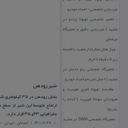
عیب‌یابی تخصصی + امداد خودرو
تعمیر تخصصی تویوتا پرادو در
::
مشهد | عیب‌یابی دقیق و تعمیرگاه
حرفه‌ای
چهار هتل‌ ستاره‌دار مشهد با فاصله
::
زیر 5 دقیقه تا حرم
تعمیرگاه تخصصی رنو داستر در
::
مشهد | ۱۰ سال تجربه و امداد خودرو
شهر رودهن
مقایسه تویوتا كمری هیبرید و
::
بخش رودهن در ۵
هیوندای سوناتا هیبرید | كدام را
بخریم؟
جغرافیایی ۴۳و ۳۵ قرار دارد.
تعمیرگاه تخصصی SWM در مشهد
::
1400/11/28
استان : تهران