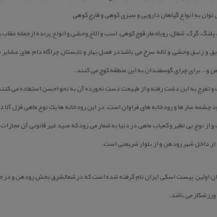
توان به انواع گیاهان دارویی و سبزی كوهی و قارچ كوهی
لنگ، گرگ، شغال، روباه،مار،قوچ كوهی، اسب و الاغ وحشی و انواع پرنده ازجمله عقاب و
 و زنبق وحشی و لاله سرخ می باشددر فصل بهار و تابستان چراگاه دام های عشایر 
هن و… برای چرای گوسفندان به این منطقه كوچ می كنند.
و تفرج به این دشت رفته و از طبیعت دست نخورده آن به نحو احسن استفاده می كنند
 چشمه سار ها و رودخانه های فراوان است. در این رودخانه ها یك نوع ماهی قزل آلا 
 از نوع بی نظیر و كمیاب ماهی در دنیا به شمار می رود كه صید غیر قانونی آن مجازات
از داخل شهر رودهن و از بلوار شریعتی است.
ان اولین پیست اسكی ایران نام گرفته شده است كه در شمالشرق بخش رودهن و در جاد
ورزشكار می باشد.