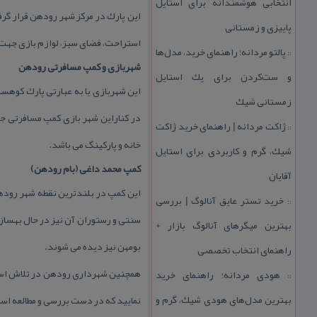
انتخابی هوشمندانه برای استایل
این پارك در مركز شهر رودهن قرار گر
پاییزی و زمستانی
استراحت، فضای سبز، لوازم بازی جهت
پالتو مردانه؛ راهنمای خرید، مدل‌ها
::
شهربازی و كمپ مسافرتی رودهن
و ست‌كردن برای یك استایل
این شهربازی یا به عبارتی پارك كوهس
زمستانی شیك
در كناراین شهر بازی كمپ مسافرتی جه
ژاكت مردانه | راهنمای خرید ژاكت
::
خانه و پاركینگ می باشد.
شیك، گرم و كاربردی برای استایل
كمپ محمد داغی (بام رودهن)
آقایان
این كمپ در بلندترین نقطه شهر رودهن
خرید تستر عایق آنالوگ | بررسی
::
سنتی و رستوران آن نیز در حال بهسازی 
بهترین میگرهای آنالوگ بازار +
بومهن نیز دیده می شوند.
راهنمای انتخاب تخصصی
همچنین شهرداری رودهن در تلاش است 
هودی مردانه؛ راهنمای خرید
::
بهترین مدل‌های هودی شیك، گرم و
نمایید كه در دست بررسی و مطالعه اس