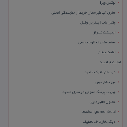
لوکس ویزا
مخزن آب طبرستان خرید از نمایندگی اصلی
وکیل یاب | بهترین وکیل
ایمپلنت شیراز
سقف متحرک آلومینیومی
اقامت یونان
اقامت فرانسه
درب اتوماتیک مشهد
میز ناهار خوری
ویزیت پزشک عمومی در منزل مشهد
محلول خالبرداری
exchange montreal
دیگ بخار تا 10% تخفیف