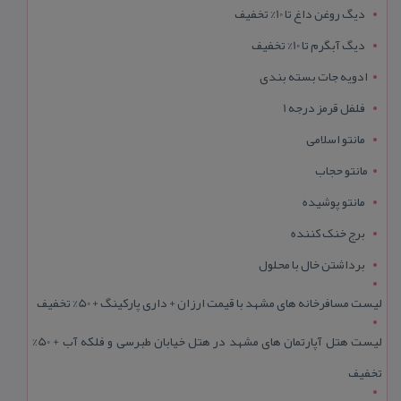
دیگ روغن داغ تا 10% تخفیف
دیگ آبگرم تا 10% تخفیف
ادویه جات بسته بندی
فلفل قرمز درجه 1
مانتو اسلامی
مانتو حجاب
مانتو پوشیده
برج خنک کننده
برداشتن خال با محلول
لیست مسافرخانه های مشهد با قیمت ارزان + داری پارکینگ + 50% تخفیف
لیست هتل آپارتمان های مشهد در هتل خیابان طبرسی و فلکه آب + 50%
تخفیف