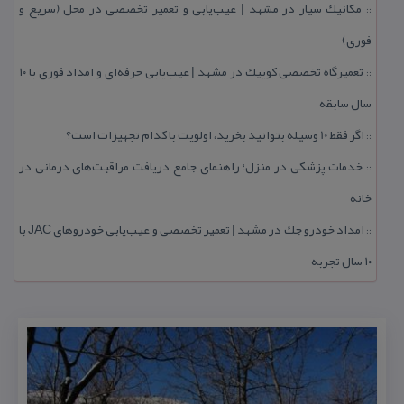
مكانیك سیار در مشهد | عیب‌یابی و تعمیر تخصصی در محل (سریع و
::
فوری)
تعمیرگاه تخصصی كوییك در مشهد | عیب‌یابی حرفه‌ای و امداد فوری با ۱۰
::
سال سابقه
اگر فقط 10 وسیله بتوانید بخرید، اولویت با كدام تجهیزات است؟
::
خدمات پزشكی در منزل؛ راهنمای جامع دریافت مراقبت‌های درمانی در
::
خانه
امداد خودرو جك در مشهد | تعمیر تخصصی و عیب‌یابی خودروهای JAC با
::
۱۰ سال تجربه