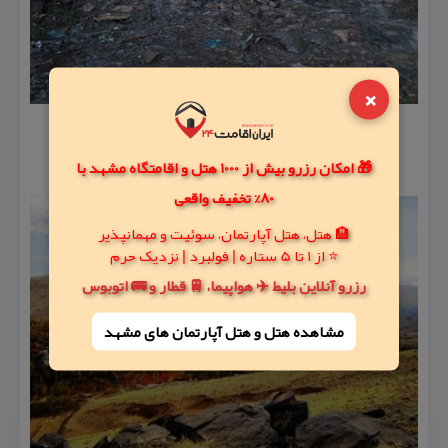
×
🎁 امکان رزرو بیش از 1000 هتل و اقامتگاه مشهد با
80% تخفیف واقعی
🏨 هتل، هتل آپارتمان، سوئیت و مهمانپذیر
⭐ از 1 تا 5 ستاره | فولبرد | نزدیک حرم
رزرو آنلاین بلیط ✈️ هواپیما، 🚆 قطار و 🚌 اتوبوس
مشاهده هتل و هتل‌ آپارتمان های مشهد