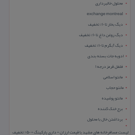
محلول خالبرداری
exchange montreal
دیگ بخار تا 10% تخفیف
دیگ روغن داغ تا 10% تخفیف
دیگ آبگرم تا 10% تخفیف
ادویه جات بسته بندی
فلفل قرمز درجه 1
مانتو اسلامی
مانتو حجاب
مانتو پوشیده
برج خنک کننده
برداشتن خال با محلول
لیست مسافرخانه های مشهد با قیمت ارزان + داری پارکینگ + 50% تخفیف