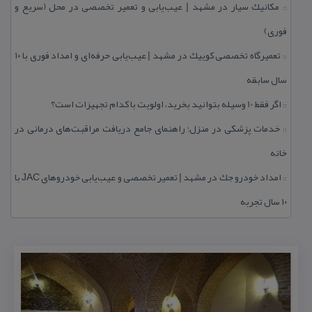
مكانیك سیار در مشهد | عیب‌یابی و تعمیر تخصصی در محل (سریع و
::
فوری)
تعمیرگاه تخصصی كوییك در مشهد | عیب‌یابی حرفه‌ای و امداد فوری با ۱۰
::
سال سابقه
اگر فقط 10 وسیله بتوانید بخرید، اولویت با كدام تجهیزات است؟
::
خدمات پزشكی در منزل؛ راهنمای جامع دریافت مراقبت‌های درمانی در
::
خانه
امداد خودرو جك در مشهد | تعمیر تخصصی و عیب‌یابی خودروهای JAC با
::
۱۰ سال تجربه