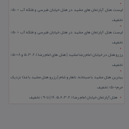
لیست هتل آپارتمان های مشهد در هتل خیابان طبرسی و فلکه آب + 50%
تخفیف
لیست هتل آپارتمان های مشهد در هتل خیابان طبرسی و فلکه آب + 50%
تخفیف
رزرو هتل در خیابان امام رضا مشهد | هتل‌ های امام رضا 1، 2، 3، 5 و 8+50%
تخفیف
بهترین هتل مشهد با صبحانه، ناهار و شام | رزرو هتل مشهد با غذا نزدیک
حرم+50% تخفیف
هتل آپارتمان خیابان امام رضا 1، 2، 3، 5،8 ،16 | تا 90 % تخفیف