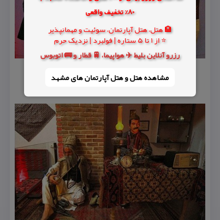
80% تخفیف واقعی
🏨 هتل، هتل آپارتمان، سوئیت و مهمانپذیر
⭐ از 1 تا 5 ستاره | فولبرد | نزدیک حرم
رزرو آنلاین بلیط ✈️ هواپیما، 🚆 قطار و 🚌 اتوبوس
مشاهده هتل و هتل‌ آپارتمان های مشهد