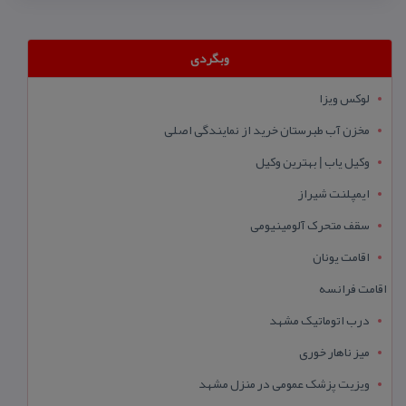
وبگردی
لوکس ویزا
مخزن آب طبرستان خرید از نمایندگی اصلی
وکیل یاب | بهترین وکیل
ایمپلنت شیراز
سقف متحرک آلومینیومی
اقامت یونان
اقامت فرانسه
درب اتوماتیک مشهد
میز ناهار خوری
ویزیت پزشک عمومی در منزل مشهد