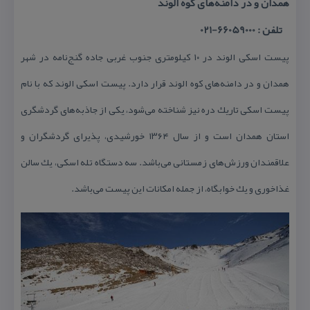
همدان و در دامنه‌های كوه الوند
تلفن : 66059000-021
پیست اسكی الوند در ۱۰ كیلومتری جنوب غربی جاده گنج‌نامه در شهر
همدان و در دامنه‌های كوه الوند قرار دارد. پیست اسكی الوند كه با نام
پیست اسكی تاریك دره نیز شناخته می‌شود، یكی از جاذبه‌های گردشگری
استان همدان است و از سال ۱۳۶۴ خورشیدی، پذیرای گردشگران و
علاقمندان ورزش‌های زمستانی می‌باشد. سه دستگاه تله اسكی، یك سالن
غذاخوری و یك خوابگاه، از جمله امكانات این پیست می‌باشد.