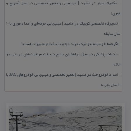
مكانیك سیار در مشهد | عیب‌یابی و تعمیر تخصصی در محل (سریع و
::
فوری)
تعمیرگاه تخصصی كوییك در مشهد | عیب‌یابی حرفه‌ای و امداد فوری با ۱۰
::
سال سابقه
اگر فقط 10 وسیله بتوانید بخرید، اولویت با كدام تجهیزات است؟
::
خدمات پزشكی در منزل؛ راهنمای جامع دریافت مراقبت‌های درمانی در
::
خانه
امداد خودرو جك در مشهد | تعمیر تخصصی و عیب‌یابی خودروهای JAC با
::
۱۰ سال تجربه