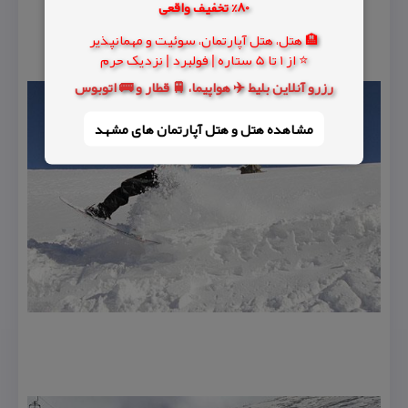
80% تخفیف واقعی
🏨 هتل، هتل آپارتمان، سوئیت و مهمانپذیر
⭐ از 1 تا 5 ستاره | فولبرد | نزدیک حرم
رزرو آنلاین بلیط ✈️ هواپیما، 🚆 قطار و 🚌 اتوبوس
مشاهده هتل و هتل‌ آپارتمان های مشهد