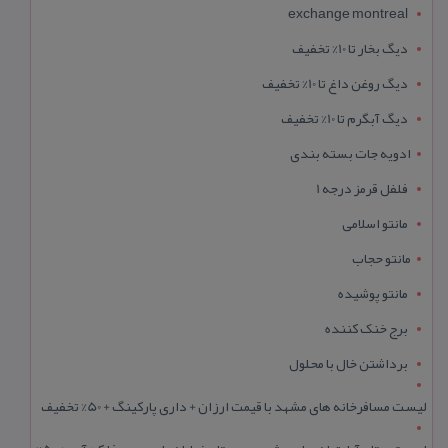
exchange montreal
دیگ بخار تا 10% تخفیف
دیگ روغن داغ تا 10% تخفیف
دیگ آبگرم تا 10% تخفیف
ادویه جات بسته بندی
فلفل قرمز درجه 1
مانتو اسلامی
مانتو حجاب
مانتو پوشیده
برج خنک کننده
برداشتن خال با محلول
لیست مسافرخانه های مشهد با قیمت ارزان + داری پارکینگ + 50% تخفیف