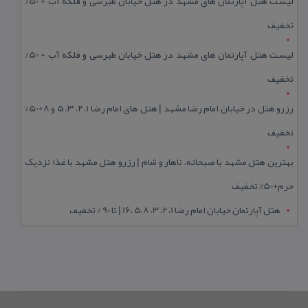
لیست هتل آپارتمان های مشهد در هتل خیابان طبرسی و فلکه آب + 50%
تخفیف
لیست هتل آپارتمان های مشهد در هتل خیابان طبرسی و فلکه آب + 50%
تخفیف
رزرو هتل در خیابان امام رضا مشهد | هتل‌ های امام رضا 1، 2، 3، 5 و 8+50%
تخفیف
بهترین هتل مشهد با صبحانه، ناهار و شام | رزرو هتل مشهد با غذا نزدیک
حرم+50% تخفیف
هتل آپارتمان خیابان امام رضا 1، 2، 3، 5،8 ،16 | تا 90 % تخفیف