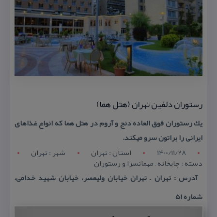
رستوران دلفین تهران (هتل هما)
یك رستوران فوق العاده دنج و آروم در هتل هما كه انواع غذاهای
ایرانی را براتون سرو میكند.
1400/11/28
استان : تهران
شهر : تهران
دسته : چایخانه , مهمانسرا و رستوران
آدرس : تهران – تهران خیابان ولیعصر، خیابان شهید خدامی،
شماره ۵۱