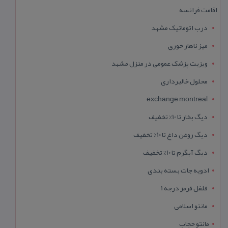
اقامت فرانسه
درب اتوماتیک مشهد
میز ناهار خوری
ویزیت پزشک عمومی در منزل مشهد
محلول خالبرداری
exchange montreal
دیگ بخار تا 10% تخفیف
دیگ روغن داغ تا 10% تخفیف
دیگ آبگرم تا 10% تخفیف
ادویه جات بسته بندی
فلفل قرمز درجه 1
مانتو اسلامی
مانتو حجاب