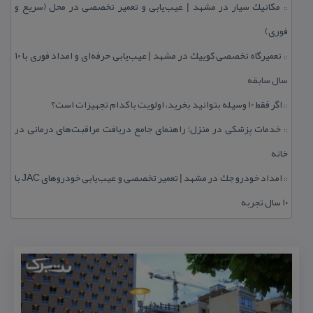
مكانیك سیار در مشهد | عیب‌یابی و تعمیر تخصصی در محل (سریع و
::
فوری)
تعمیرگاه تخصصی كوییك در مشهد | عیب‌یابی حرفه‌ای و امداد فوری با ۱۰
::
سال سابقه
اگر فقط 10 وسیله بتوانید بخرید، اولویت با كدام تجهیزات است؟
::
خدمات پزشكی در منزل؛ راهنمای جامع دریافت مراقبت‌های درمانی در
::
خانه
امداد خودرو جك در مشهد | تعمیر تخصصی و عیب‌یابی خودروهای JAC با
::
۱۰ سال تجربه