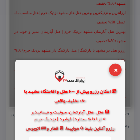
مشهد+50% تخفیف
ارزانترین و نزدیکترین بهترین هتل های مشهد نزدیک حرم | هتل مناسب ماه
عسل+50% تخفیف
بهترین هتل آپارتمان مشهد نزدیک حرم | هتل آپارتمان تمیز و خوب در
مشهد+50% تخفیف
رزرو هتل در مشهد با پارکینگ | هتل پارکینگ دار مشهد نزدیک حرم+50%
تخفیف
×
نزدیکترین هتل آپارتمان به حرم امام رضا | هتل آپارتمان مشهد نزدیک حرم
طبرسی با غذا و پارکینگ
رزرو هتل مشهد نزدیک حرم | لیست و شماره هتل های مشهد نزدیک
🎁 امکان رزرو بیش از 1000 هتل و اقامتگاه مشهد با
حرم+50% تخفیف
80% تخفیف واقعی
🏨 هتل، هتل آپارتمان، سوئیت و مهمانپذیر
یك رستوران فوق العاده دنج و آروم در هتل هما كه انواع غذاهای ایرانی را
⭐ از 1 تا 5 ستاره | فولبرد | نزدیک حرم
براتون سرو میكند.
رزرو آنلاین بلیط ✈️ هواپیما، 🚆 قطار و 🚌 اتوبوس