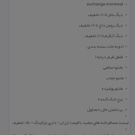
exchange montreal
دیگ بخار تا 10% تخفیف
دیگ روغن داغ تا 10% تخفیف
دیگ آبگرم تا 10% تخفیف
ادویه جات بسته بندی
فلفل قرمز درجه 1
مانتو اسلامی
مانتو حجاب
مانتو پوشیده
برج خنک کننده
برداشتن خال با محلول
لیست مسافرخانه های مشهد با قیمت ارزان + داری پارکینگ + 50% تخفیف