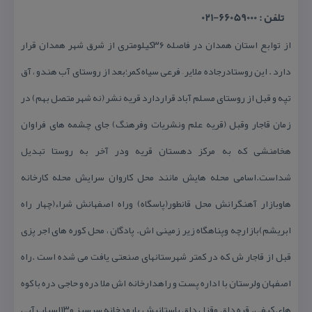
تلفن : 66059000-021
از توابع استان همدان در فاصله ۳۶كیلومتری از شرق شهر همدان قرار
دارد . این روستادرجاده ملایر – فرعی سیاه كمر؛بعد از روستای آب هندو ، آق
تپه و قبل از روستای مسلم آباد قراردارد قریه نشر (نه شهر متصل بهم) در
زمان قاجار وقبل (قریه علم ونشریات وفرهنگ) جای چشمه های فراوان
هخامنشی كه به مركز دهستان قریه ودر آخر به روستا تبدیل
شداست.اسامی محله هایش مانند محل كاروان سرایش محله كارخانه
هاوبازار آهنگرانش محل قانطور(پاسگاه) وراه اصفهانش شراء(چهار راه
ابریشم)بازارچه وپناهگاه زیر زمینی اش. پادگان ، محل كوره های اجر پزی
قبل از قاجار ش كه در كمتر شهرستانهای صنعتی یافت می شده است .راه
اصفهان ولرستان با اداره پست و راهدارخانه اش ملا دره و حاجی دره با كوه
های كیفی. قره داق وقزل داق باستانیش بارودخانه سرسبز و۱۳اسیاب آبی