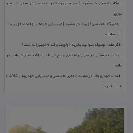
مكانیك سیار در مشهد | عیب‌یابی و تعمیر تخصصی در محل (سریع و
::
فوری)
تعمیرگاه تخصصی كوییك در مشهد | عیب‌یابی حرفه‌ای و امداد فوری با ۱۰
::
سال سابقه
اگر فقط 10 وسیله بتوانید بخرید، اولویت با كدام تجهیزات است؟
::
خدمات پزشكی در منزل؛ راهنمای جامع دریافت مراقبت‌های درمانی در
::
خانه
امداد خودرو جك در مشهد | تعمیر تخصصی و عیب‌یابی خودروهای JAC با
::
۱۰ سال تجربه