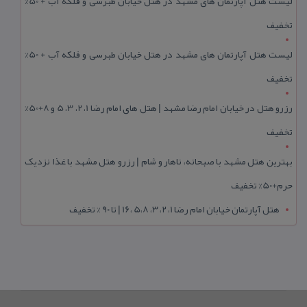
لیست هتل آپارتمان های مشهد در هتل خیابان طبرسی و فلکه آب + 50%
تخفیف
لیست هتل آپارتمان های مشهد در هتل خیابان طبرسی و فلکه آب + 50%
تخفیف
رزرو هتل در خیابان امام رضا مشهد | هتل‌ های امام رضا 1، 2، 3، 5 و 8+50%
تخفیف
بهترین هتل مشهد با صبحانه، ناهار و شام | رزرو هتل مشهد با غذا نزدیک
حرم+50% تخفیف
هتل آپارتمان خیابان امام رضا 1، 2، 3، 5،8 ،16 | تا 90 % تخفیف