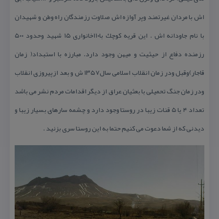
اش با مردان غیرتمند وپر آوازه اش صلاوت رزمندگان راه وطن و شهیدان
با نام جاودانه اش . این قریه كوچك با۱۱۰خانواری ۱۵ شهید وحدود ۵۰۰
رزمنده دفاع از حیثیت و میهن وجود دارد. مبارزه با استبداد( زمان
قاجار)وقبل ودر زمان انقلاب اسلامی سال۱۳۵۷ ش و بعد ازپیروزی انقلاب
ودر زمان جنگ تحمیلی با بعثیان عراق از دیگر اقدامات مردم نشر می باشد
تعداد ۴ یا ۵ قنات زیبا در روستا وجود دارد و چشمه سارهای بسیار زیبا و
دیدنی كه از شما دعوت می كنیم حتما به این روستا سری بزنید .