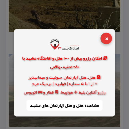
×
🎁 امکان رزرو بیش از 1000 هتل و اقامتگاه مشهد با
80% تخفیف واقعی
🏨 هتل، هتل آپارتمان، سوئیت و مهمانپذیر
⭐ از 1 تا 5 ستاره | فولبرد | نزدیک حرم
رزرو آنلاین بلیط ✈️ هواپیما، 🚆 قطار و 🚌 اتوبوس
مشاهده هتل و هتل‌ آپارتمان های مشهد