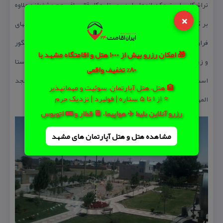
تراشكاری است و كدبانوهای این روستا به كار قالی بافی هم مشغولند علاوه
×
بر كشت محصولاتی چون گندم جو سیب زمینی و یونجه وجود باغهای
فراوان از منابع درآمدی در این روستا است كه می توان باغهای سیب انگور
🎁 امکان رزرو بیش از 1000 هتل و اقامتگاه مشهد با
و زردآلو را نام برد اما جاذبه های گردشگری بسیار زیبایی در این روستا
80% تخفیف واقعی
است از جمله رودخانه های دیدنی ،پل نارنجی ، حمام حاج مهدی و مسجد
🏨 هتل، هتل آپارتمان، سوئیت و مهمانپذیر
⭐ از 1 تا 5 ستاره | فولبرد | نزدیک حرم
المهدی از نقاط قدیمی و دیدنی در این روستا است.
رزرو آنلاین بلیط ✈️ هواپیما، 🚆 قطار و 🚌 اتوبوس
مشاهده هتل و هتل‌ آپارتمان های مشهد