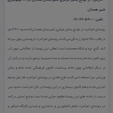
شهر همدان
تلفن : 66059000-021
روستای امزاجرد از توابع بخش مركزی شهرستان همدان كه حدود ۳۴۰۰ نفر
در قالب ۹۵۰ خانوار زندگی می كنند روستای امزاجرد با روستایی چون بهرام
آباد، گنج تپه و لتگاه همسایه است اهالی این روستا از امكاناتی چون آب
برق تلفن سه مدرسه و سه مسجد و سه حسینیه برخوردارند و در كنار آن
از دیگر امكاناتی چون خانه بهداشت، كانون فرهنگی ،خانه عالم و سالن
ورزشی نیز استفاده می كنند طرح هادی در روستای امزاجرد فاز اول ودوم
اجرایی شده و هم اكنون بهسازی در این روستا در حال اجراست حدود سی
درصد از خانه های این روستا مقاوم سازی شده است منابع اصلی درآمد
در روستای امزاجرد شامل كشاورزی و دامداری و چندین كارگاه خیاطی و