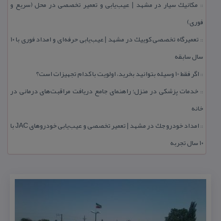
مكانیك سیار در مشهد | عیب‌یابی و تعمیر تخصصی در محل (سریع و
::
فوری)
تعمیرگاه تخصصی كوییك در مشهد | عیب‌یابی حرفه‌ای و امداد فوری با ۱۰
::
سال سابقه
اگر فقط 10 وسیله بتوانید بخرید، اولویت با كدام تجهیزات است؟
::
خدمات پزشكی در منزل؛ راهنمای جامع دریافت مراقبت‌های درمانی در
::
خانه
امداد خودرو جك در مشهد | تعمیر تخصصی و عیب‌یابی خودروهای JAC با
::
۱۰ سال تجربه