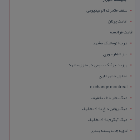
سقف متحرک آلومینیومی
اقامت یونان
اقامت فرانسه
درب اتوماتیک مشهد
میز ناهار خوری
ویزیت پزشک عمومی در منزل مشهد
محلول خالبرداری
exchange montreal
دیگ بخار تا 10% تخفیف
دیگ روغن داغ تا 10% تخفیف
دیگ آبگرم تا 10% تخفیف
ادویه جات بسته بندی