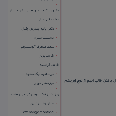
مخزن آب طبرستان خرید از
نمایندگی اصلی
وکیل یاب | بهترین وکیل
ایمپلنت شیراز
سقف متحرک آلومینیومی
اقامت یونان
اقامت فرانسه
درب اتوماتیک مشهد
بافتن قالی آنهم از نوع ابریشم
میز ناهار خوری
ویزیت پزشک عمومی در منزل مشهد
محلول خالبرداری
exchange montreal