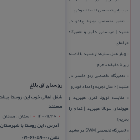
عیب‌یابی تخصصی + امداد خودرو
تعمیر تخصصی تویوتا پرادو در
::
مشهد | عیب‌یابی دقیق و تعمیرگاه
حرفه‌ای
چهار هتل‌ ستاره‌دار مشهد با فاصله
::
زیر 5 دقیقه تا حرم
تعمیرگاه تخصصی رنو داستر در
::
روستای آق بلاغ
مشهد | ۱۰ سال تجربه و امداد خودرو
شغل اهالی خوب این روستا بیشتر 
مقایسه تویوتا كمری هیبرید و
::
هستند
هیوندای سوناتا هیبرید | كدام را
1400/11/28
استان : همدان
بخریم؟
آدرس : این روستا با شهرستان كبودر اهنگ حد
تعمیرگاه تخصصی SWM در مشهد
::
تلفن : 66059000-021