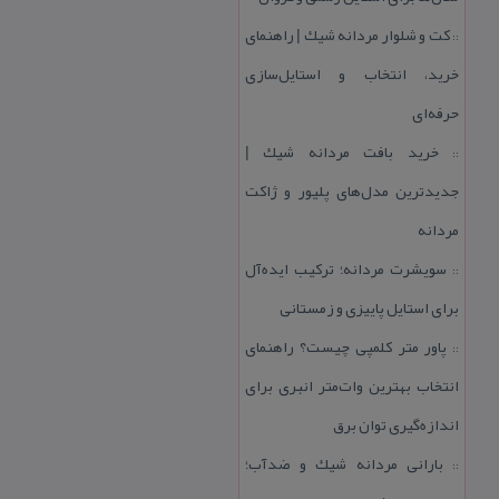
كت و شلوار مردانه شیك | راهنمای
::
خرید، انتخاب و استایل‌سازی
حرفه‌ای
خرید بافت مردانه شیك |
::
جدیدترین مدل‌های پلیور و ژاكت
مردانه
سویشرت مردانه؛ تركیب ایده‌آل
::
برای استایل پاییزی و زمستانی
پاور متر كلمپی چیست؟ راهنمای
::
انتخاب بهترین وات‌متر انبری برای
اندازه‌گیری توان برق
بارانی مردانه شیك و ضدآب؛
::