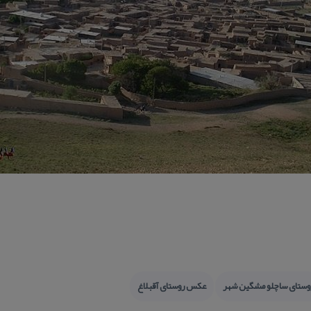
وستای ساچلو مشگین شهر
عكس روستای آقبلاغ