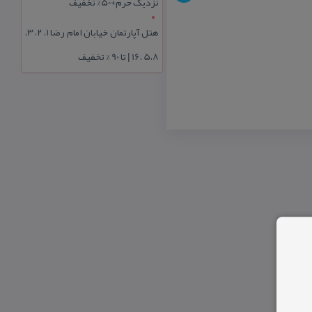
نزدیک حرم+50% تخفیف
هتل آپارتمان خیابان امام رضا 1، 2، 3،
5،8 ،16 | تا 90 % تخفیف