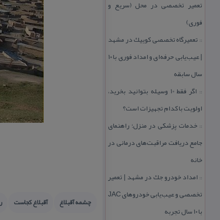
تعمیر تخصصی در محل (سریع و
فوری)
تعمیرگاه تخصصی كوییك در مشهد
::
| عیب‌یابی حرفه‌ای و امداد فوری با ۱۰
سال سابقه
اگر فقط 10 وسیله بتوانید بخرید،
::
اولویت با كدام تجهیزات است؟
خدمات پزشكی در منزل؛ راهنمای
::
جامع دریافت مراقبت‌های درمانی در
خانه
امداد خودرو جك در مشهد | تعمیر
::
تخصصی و عیب‌یابی خودروهای JAC
چشمه آقبلاغ
آقبلاغ كجاست
ر
با ۱۰ سال تجربه