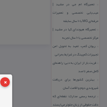
تعمیرگاه ام جی در مشهد |
::
عیب‌یابی تخصصی و تعمیرات
حرفه‌ای MG با ۱۰ سال سابقه
تعمیرگاه هیوندای كیا در مشهد |
::
مركز تخصصی با ۱۰ سال تجربه
ریوان كمپ، تعهد به تحویل امن
::
تجهیزات كمپینگ در شرایط بحرانی
فریت بار از ایران به دبی؛ راهنمای
::
كامل صفر تا صد
×
بهترین كشورها برای دریافت
::
شهروندی دوم و اقامت آسان
ترجمه رسمی مدارك؛ نقطه‌ای كه
::
دقت حقوقی از زبان جلوتر می‌ایستد