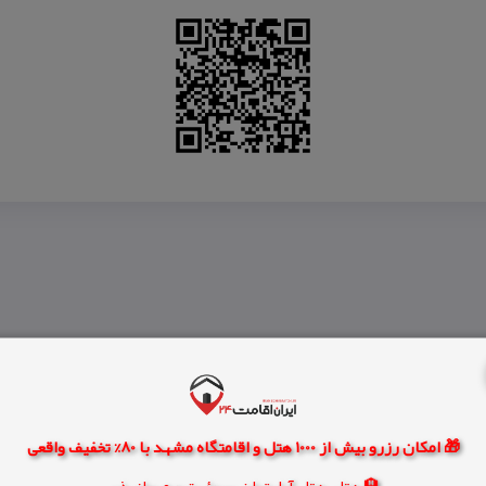
🎁 امکان رزرو بیش از 1000 هتل و اقامتگاه مشهد با 80% تخفیف واقعی
🏨 هتل، هتل آپارتمان، سوئیت و مهمانپذیر