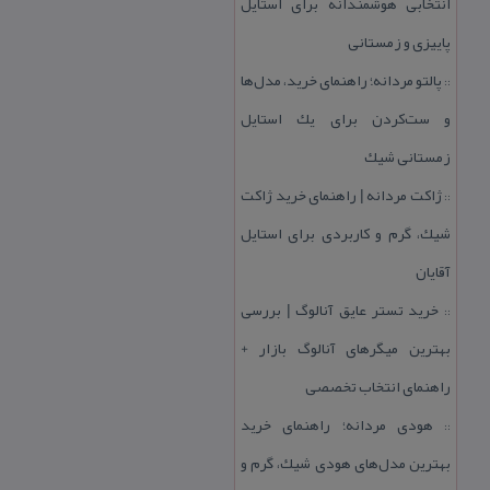
انتخابی هوشمندانه برای استایل
پاییزی و زمستانی
پالتو مردانه؛ راهنمای خرید، مدل‌ها
::
و ست‌كردن برای یك استایل
زمستانی شیك
ژاكت مردانه | راهنمای خرید ژاكت
::
شیك، گرم و كاربردی برای استایل
آقایان
خرید تستر عایق آنالوگ | بررسی
::
بهترین میگرهای آنالوگ بازار +
راهنمای انتخاب تخصصی
هودی مردانه؛ راهنمای خرید
::
بهترین مدل‌های هودی شیك، گرم و