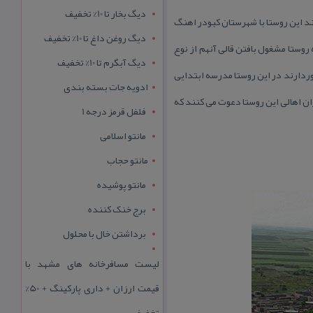
دیگ بخار تا 10% تخفیف
قالب ۳۲۰ خانوار در كنار یكدیگر زندگی می كنند این روستا با شهرستان كبودر اهنگ
دیگ روغن داغ تا 10% تخفیف
ه روستا مشغول بافتن قالی آنهم از نوع
دیگ آبگرم تا 10% تخفیف
وردارند در این روستا مدرسه ابتدایی
ادویه جات بسته بندی
ان اهالی این روستا دعوت می كنند كه
فلفل قرمز درجه 1
مانتو اسلامی
مانتو حجاب
مانتو پوشیده
برج خنک کننده
برداشتن خال با محلول
لیست مسافرخانه های مشهد با
قیمت ارزان + داری پارکینگ + 50%
تخفیف