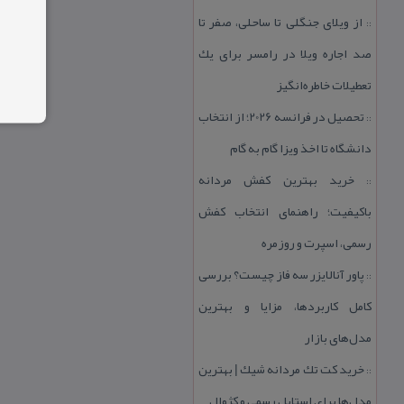
از ویلای جنگلی تا ساحلی، صفر تا
::
صد اجاره ویلا در رامسر برای یك
تعطیلات خاطره‌انگیز
تحصیل در فرانسه 2026؛ از انتخاب
::
دانشگاه تا اخذ ویزا گام به گام
خرید بهترین كفش مردانه
::
باكیفیت؛ راهنمای انتخاب كفش
رسمی، اسپرت و روزمره
پاور آنالایزر سه فاز چیست؟ بررسی
::
كامل كاربردها، مزایا و بهترین
مدل‌های بازار
خرید كت تك مردانه شیك | بهترین
::
مدل‌ها برای استایل رسمی و كژوال