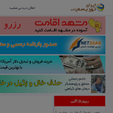
اماکن دیدنی مشهد
ریپورتاژ آگهی
تعمیر تویوتا كرولا در مشهد |
::