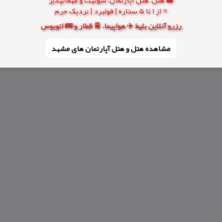
⭐ از 1 تا 5 ستاره | فولبرد | نزدیک حرم
رزرو آنلاین بلیط ✈️ هواپیما، 🚆 قطار و 🚌 اتوبوس
مشاهده هتل و هتل‌ آپارتمان های مشهد