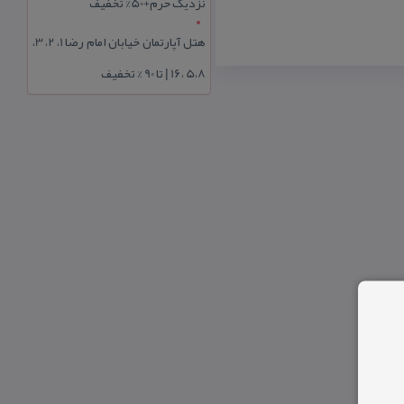
نزدیک حرم+50% تخفیف
هتل آپارتمان خیابان امام رضا 1، 2، 3،
5،8 ،16 | تا 90 % تخفیف