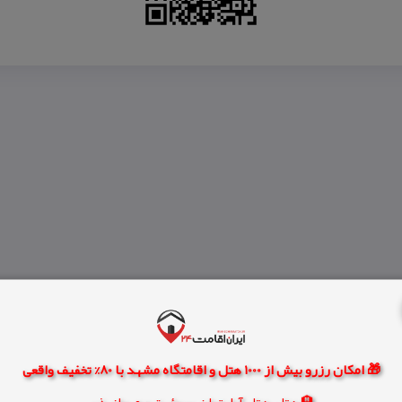
🎁 امکان رزرو بیش از 1000 هتل و اقامتگاه مشهد با 80% تخفیف واقعی
🏨 هتل، هتل آپارتمان، سوئیت و مهمانپذیر