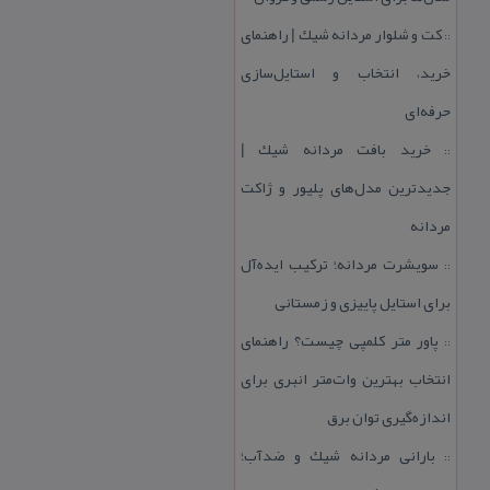
كت و شلوار مردانه شیك | راهنمای
::
خرید، انتخاب و استایل‌سازی
حرفه‌ای
خرید بافت مردانه شیك |
::
جدیدترین مدل‌های پلیور و ژاكت
مردانه
سویشرت مردانه؛ تركیب ایده‌آل
::
برای استایل پاییزی و زمستانی
پاور متر كلمپی چیست؟ راهنمای
::
انتخاب بهترین وات‌متر انبری برای
اندازه‌گیری توان برق
بارانی مردانه شیك و ضدآب؛
::