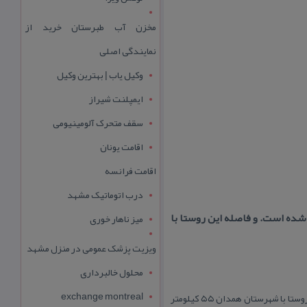
مخزن آب طبرستان خرید از
نمایندگی اصلی
وکیل یاب | بهترین وکیل
ایمپلنت شیراز
سقف متحرک آلومینیومی
اقامت یونان
اقامت فرانسه
درب اتوماتیک مشهد
یبا” در ۵ كیلومتری این شهرستان واقع شده است. و فاصله این روستا با
میز ناهار خوری
ویزیت پزشک عمومی در منزل مشهد
محلول خالبرداری
exchange montreal
روستای فیض آباد كه از توابع شهرستان فامنین است و تقریبا” در ۵ كیلومتری این شهرستان واقع شده است. و فاصله این روستا با شهرستان همدان ۵۵ كیلومتر