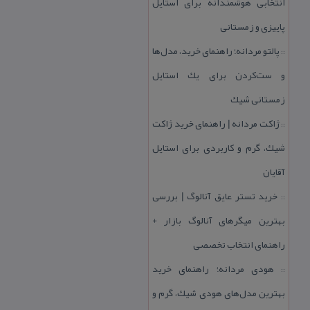
انتخابی هوشمندانه برای استایل
پاییزی و زمستانی
پالتو مردانه؛ راهنمای خرید، مدل‌ها
::
و ست‌كردن برای یك استایل
زمستانی شیك
ژاكت مردانه | راهنمای خرید ژاكت
::
شیك، گرم و كاربردی برای استایل
آقایان
خرید تستر عایق آنالوگ | بررسی
::
بهترین میگرهای آنالوگ بازار +
راهنمای انتخاب تخصصی
هودی مردانه؛ راهنمای خرید
::
بهترین مدل‌های هودی شیك، گرم و