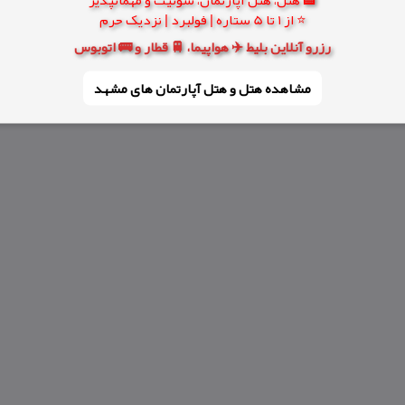
⭐ از 1 تا 5 ستاره | فولبرد | نزدیک حرم
رزرو آنلاین بلیط ✈️ هواپیما، 🚆 قطار و 🚌 اتوبوس
مشاهده هتل و هتل‌ آپارتمان های مشهد