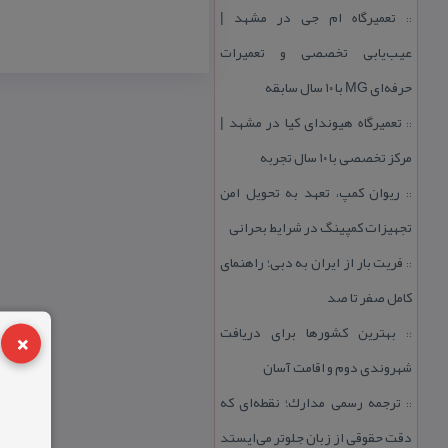
تعمیرگاه ام جی در مشهد |
::
عیب‌یابی تخصصی و تعمیرات
حرفه‌ای MG با ۱۰ سال سابقه
تعمیرگاه هیوندای كیا در مشهد |
::
مركز تخصصی با ۱۰ سال تجربه
ریوان كمپ، تعهد به تحویل امن
::
تجهیزات كمپینگ در شرایط بحرانی
فریت بار از ایران به دبی؛ راهنمای
::
كامل صفر تا صد
×
بهترین كشورها برای دریافت
::
شهروندی دوم و اقامت آسان
ترجمه رسمی مدارك؛ نقطه‌ای كه
::
دقت حقوقی از زبان جلوتر می‌ایستد