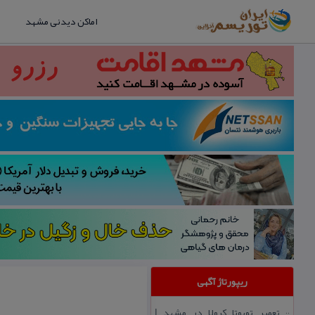
اماکن دیدنی مشهد
ریپورتاژ آگهی
تعمیر تویوتا كرولا در مشهد |
::