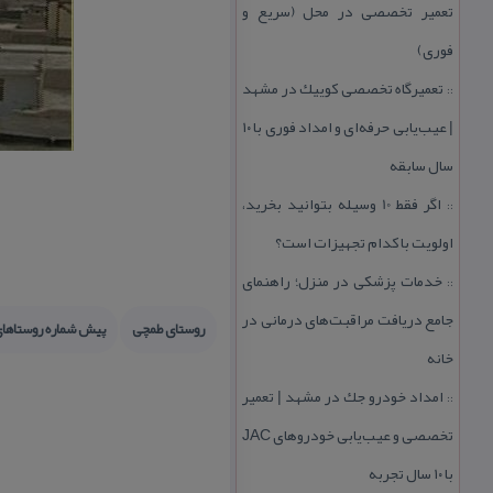
تعمیر تخصصی در محل (سریع و
فوری)
تعمیرگاه تخصصی كوییك در مشهد
::
| عیب‌یابی حرفه‌ای و امداد فوری با ۱۰
سال سابقه
اگر فقط 10 وسیله بتوانید بخرید،
::
اولویت با كدام تجهیزات است؟
خدمات پزشكی در منزل؛ راهنمای
::
جامع دریافت مراقبت‌های درمانی در
روستای طمچی
پیش شماره روستاهای
خانه
امداد خودرو جك در مشهد | تعمیر
::
تخصصی و عیب‌یابی خودروهای JAC
با ۱۰ سال تجربه