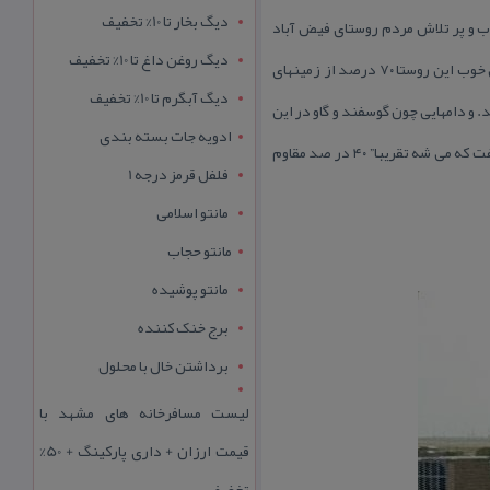
دیگ بخار تا 10% تخفیف
 و پر تلاش مردم روستای فیض آباد
دیگ روغن داغ تا 10% تخفیف
محصولاتی چون گندم، جو،ذرت،چغندر قند،انگور و حتی بعضی از میوه جات مختلف است .با توجه به همت بسیار بالای اهالی خوب این روستا ۷۰ درصد از زمینهای
دیگ آبگرم تا 10% تخفیف
. و دامهایی چون گوسفند و گاو در این
ادویه جات بسته بندی
روستا نگهداری می كنند. به بركت نظام مقدس جمهوری اسلامی ایران فاز اول بهسازی این روستا صورت گرفته و می توان گفت كه می شه تقریبا” ۴۰ در صد مقاوم
فلفل قرمز درجه 1
مانتو اسلامی
مانتو حجاب
مانتو پوشیده
برج خنک کننده
برداشتن خال با محلول
لیست مسافرخانه های مشهد با
قیمت ارزان + داری پارکینگ + 50%
تخفیف