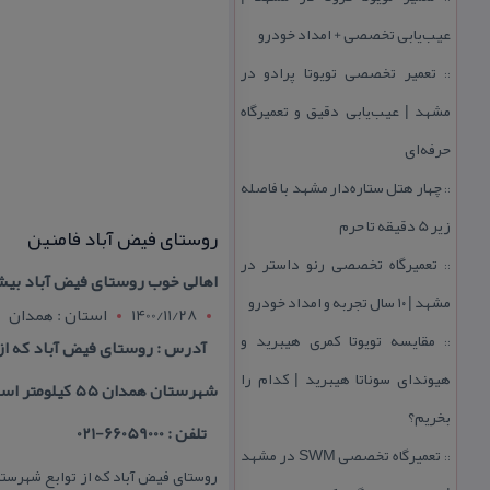
عیب‌یابی تخصصی + امداد خودرو
تعمیر تخصصی تویوتا پرادو در
::
مشهد | عیب‌یابی دقیق و تعمیرگاه
حرفه‌ای
چهار هتل‌ ستاره‌دار مشهد با فاصله
::
زیر 5 دقیقه تا حرم
روستای فیض آباد فامنین
تعمیرگاه تخصصی رنو داستر در
::
اهالی خوب روستای فیض آباد بیش
مشهد | ۱۰ سال تجربه و امداد خودرو
1400/11/28
استان : همدان
مقایسه تویوتا كمری هیبرید و
::
هیوندای سوناتا هیبرید | كدام را
شهرستان همدان ۵۵ كیلومتر است.
بخریم؟
تلفن : 66059000-021
تعمیرگاه تخصصی SWM در مشهد
::