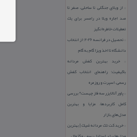
از ویلای جنگلی تا ساحلی، صفر تا
::
صد اجاره ویلا در رامسر برای یك
تعطیلات خاطره‌انگیز
تحصیل در فرانسه 2026؛ از انتخاب
::
دانشگاه تا اخذ ویزا گام به گام
خرید بهترین كفش مردانه
::
باكیفیت؛ راهنمای انتخاب كفش
رسمی، اسپرت و روزمره
پاور آنالایزر سه فاز چیست؟ بررسی
::
كامل كاربردها، مزایا و بهترین
مدل‌های بازار
خرید كت تك مردانه شیك | بهترین
::
مدل‌ها برای استایل رسمی و كژوال