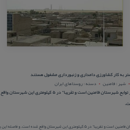
تر به كار كشاورزی دامداری و زنبورداری مشغول هستند
شهر : فامنین
دسته : روستاهای ایران
آدرس : روستای فیض آباد كه از توابع شهرستان فامنین است و تقر