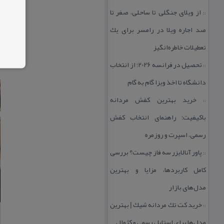
از ویلای جنگلی تا ساحلی، صفر تا
::
صد اجاره ویلا در رامسر برای یك
تعطیلات خاطره‌انگیز
تحصیل در فرانسه 2026؛ از انتخاب
::
دانشگاه تا اخذ ویزا گام به گام
خرید بهترین كفش مردانه
::
باكیفیت؛ راهنمای انتخاب كفش
رسمی، اسپرت و روزمره
پاور آنالایزر سه فاز چیست؟ بررسی
::
كامل كاربردها، مزایا و بهترین
مدل‌های بازار
خرید كت تك مردانه شیك | بهترین
::
مدل‌ها برای استایل رسمی و كژوال