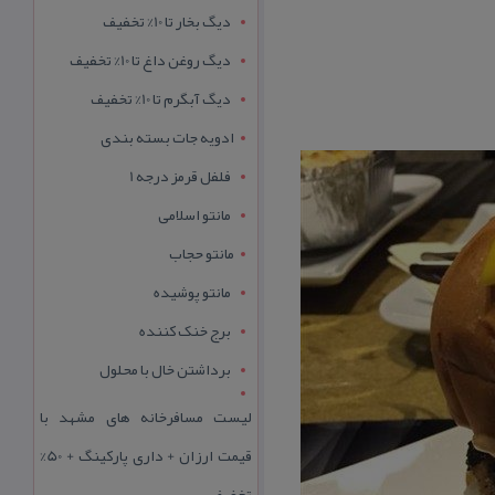
دیگ بخار تا 10% تخفیف
دیگ روغن داغ تا 10% تخفیف
دیگ آبگرم تا 10% تخفیف
ادویه جات بسته بندی
فلفل قرمز درجه 1
مانتو اسلامی
مانتو حجاب
مانتو پوشیده
برج خنک کننده
برداشتن خال با محلول
لیست مسافرخانه های مشهد با
قیمت ارزان + داری پارکینگ + 50%
تخفیف