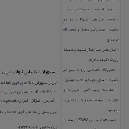
عیب‌یابی تخصصی + امداد خودرو
تعمیر تخصصی تویوتا پرادو در
::
مشهد | عیب‌یابی دقیق و تعمیرگاه
حرفه‌ای
چهار هتل‌ ستاره‌دار مشهد با فاصله
::
زیر 5 دقیقه تا حرم
تعمیرگاه تخصصی رنو داستر در
رستوران ایتالیایی ایوان تهران
::
مشهد | ۱۰ سال تجربه و امداد خودرو
این رستوران غذاهای فوق العاده 
مقایسه تویوتا كمری هیبرید و
::
1400/11/28
استان : تهران
هیوندای سوناتا هیبرید | كدام را
آدرس : تهران – تهران اقدسیه، ات
بخریم؟
این رستوران غذاهای فوق العاده ای د
تعمیرگاه تخصصی SWM در مشهد
::
شماره تلفن: ۰۲۱۲۲۴۶۱۰۵۴