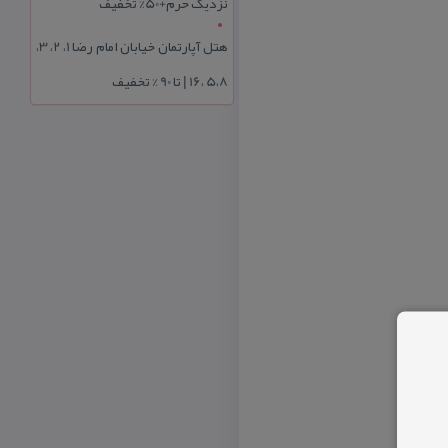
نزدیک حرم+50% تخفیف
هتل آپارتمان خیابان امام رضا 1، 2، 3،
5،8 ،16 | تا 90 % تخفیف