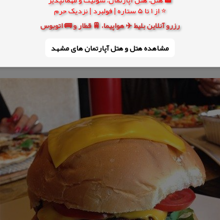
⭐ از 1 تا 5 ستاره | فولبرد | نزدیک حرم
رزرو آنلاین بلیط ✈️ هواپیما، 🚆 قطار و 🚌 اتوبوس
مشاهده هتل و هتل‌ آپارتمان های مشهد