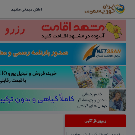
اماکن دیدنی مشهد
ریپورتاژ آگهی
تعمیر تویوتا كرولا در مشهد |
::