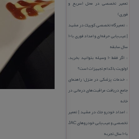
تعمیر تخصصی در محل (سریع و
فوری)
تعمیرگاه تخصصی كوییك در مشهد
::
| عیب‌یابی حرفه‌ای و امداد فوری با ۱۰
سال سابقه
اگر فقط 10 وسیله بتوانید بخرید،
::
اولویت با كدام تجهیزات است؟
خدمات پزشكی در منزل؛ راهنمای
::
جامع دریافت مراقبت‌های درمانی در
خانه
امداد خودرو جك در مشهد | تعمیر
::
تخصصی و عیب‌یابی خودروهای JAC
با ۱۰ سال تجربه