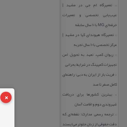
تعمیرگاه ام جی در مشهد |
::
عیب‌یابی تخصصی و تعمیرات
حرفه‌ای MG با ۱۰ سال سابقه
تعمیرگاه هیوندای كیا در مشهد |
::
مركز تخصصی با ۱۰ سال تجربه
ریوان كمپ، تعهد به تحویل امن
::
تجهیزات كمپینگ در شرایط بحرانی
فریت بار از ایران به دبی؛ راهنمای
::
كامل صفر تا صد
×
بهترین كشورها برای دریافت
::
شهروندی دوم و اقامت آسان
ترجمه رسمی مدارك؛ نقطه‌ای كه
::
دقت حقوقی از زبان جلوتر می‌ایستد