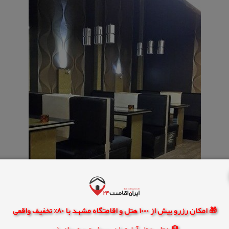
🎁 امکان رزرو بیش از 1000 هتل و اقامتگاه مشهد با 80% تخفیف واقعی
🏨 هتل، هتل آپارتمان، سوئیت و مهمانپذیر