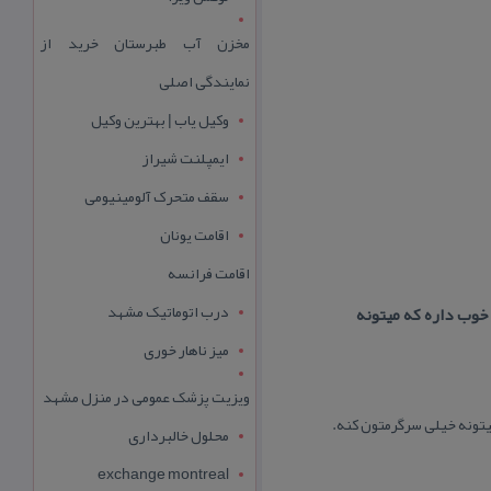
مخزن آب طبرستان خرید از
نمایندگی اصلی
وکیل یاب | بهترین وکیل
ایمپلنت شیراز
سقف متحرک آلومینیومی
اقامت یونان
اقامت فرانسه
درب اتوماتیک مشهد
خوب داره كه میتونه
میز ناهار خوری
ویزیت پزشک عمومی در منزل مشهد
یتونه خیلی سرگرمتون كنه.
محلول خالبرداری
exchange montreal