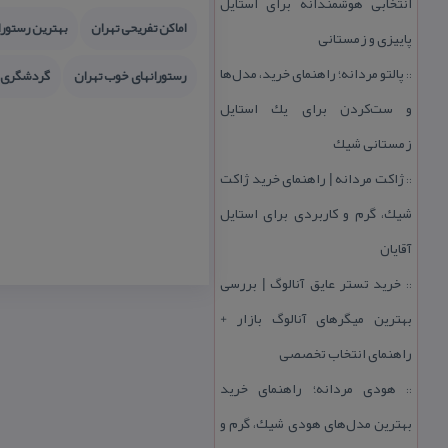
انتخابی هوشمندانه برای استایل
اماكن تفریحی تهران
بهترین رستورا
پاییزی و زمستانی
پالتو مردانه؛ راهنمای خرید، مدل‌ها
رستورانهای خوب تهران
گردشگری ت
::
و ست‌كردن برای یك استایل
زمستانی شیك
ژاكت مردانه | راهنمای خرید ژاكت
::
شیك، گرم و كاربردی برای استایل
آقایان
خرید تستر عایق آنالوگ | بررسی
::
بهترین میگرهای آنالوگ بازار +
راهنمای انتخاب تخصصی
هودی مردانه؛ راهنمای خرید
::
بهترین مدل‌های هودی شیك، گرم و