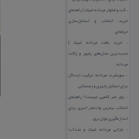
كت و شلوار مردانه شیك | راهنمای
::
خرید، انتخاب و استایل‌سازی
حرفه‌ای
خرید بافت مردانه شیك |
::
جدیدترین مدل‌های پلیور و ژاكت
مردانه
سویشرت مردانه؛ تركیب ایده‌آل
::
برای استایل پاییزی و زمستانی
پاور متر كلمپی چیست؟ راهنمای
::
انتخاب بهترین وات‌متر انبری برای
اندازه‌گیری توان برق
بارانی مردانه شیك و ضدآب؛
::