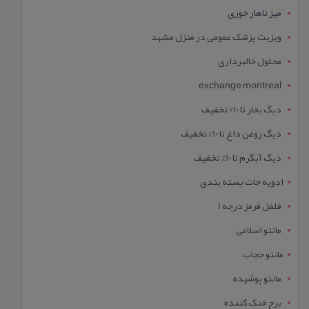
میز ناهار خوری
ویزیت پزشک عمومی در منزل مشهد
محلول خالبرداری
exchange montreal
دیگ بخار تا 10% تخفیف
دیگ روغن داغ تا 10% تخفیف
دیگ آبگرم تا 10% تخفیف
ادویه جات بسته بندی
فلفل قرمز درجه 1
مانتو اسلامی
مانتو حجاب
مانتو پوشیده
برج خنک کننده