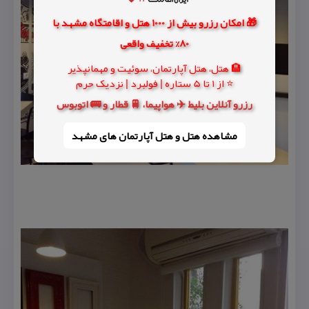
🎁 امکان رزرو بیش از 1000 هتل و اقامتگاه مشهد با
80% تخفیف واقعی
🏨 هتل، هتل آپارتمان، سوئیت و مهمانپذیر
⭐ از 1 تا 5 ستاره | فولبرد | نزدیک حرم
رزرو آنلاین بلیط ✈️ هواپیما، 🚆 قطار و 🚌 اتوبوس
مشاهده هتل و هتل‌ آپارتمان های مشهد