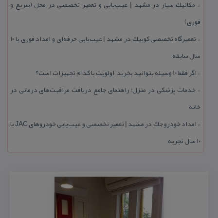
مكانیك سیار در مشهد | عیب‌یابی و تعمیر تخصصی در محل (سریع و
::
فوری)
تعمیرگاه تخصصی كوییك در مشهد | عیب‌یابی حرفه‌ای و امداد فوری با ۱۰
::
سال سابقه
اگر فقط 10 وسیله بتوانید بخرید، اولویت با كدام تجهیزات است؟
::
خدمات پزشكی در منزل؛ راهنمای جامع دریافت مراقبت‌های درمانی در
::
خانه
امداد خودرو جك در مشهد | تعمیر تخصصی و عیب‌یابی خودروهای JAC با
::
۱۰ سال تجربه