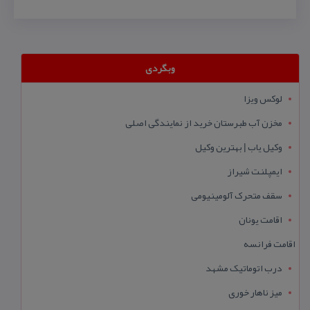
وبگردی
لوکس ویزا
مخزن آب طبرستان خرید از نمایندگی اصلی
وکیل یاب | بهترین وکیل
ایمپلنت شیراز
سقف متحرک آلومینیومی
اقامت یونان
اقامت فرانسه
درب اتوماتیک مشهد
میز ناهار خوری