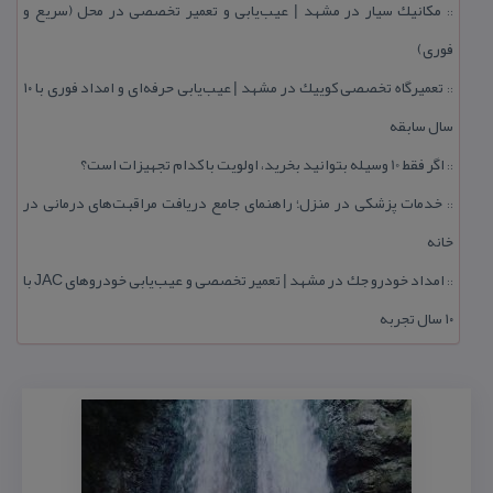
مكانیك سیار در مشهد | عیب‌یابی و تعمیر تخصصی در محل (سریع و
::
فوری)
تعمیرگاه تخصصی كوییك در مشهد | عیب‌یابی حرفه‌ای و امداد فوری با ۱۰
::
سال سابقه
اگر فقط 10 وسیله بتوانید بخرید، اولویت با كدام تجهیزات است؟
::
خدمات پزشكی در منزل؛ راهنمای جامع دریافت مراقبت‌های درمانی در
::
خانه
امداد خودرو جك در مشهد | تعمیر تخصصی و عیب‌یابی خودروهای JAC با
::
۱۰ سال تجربه