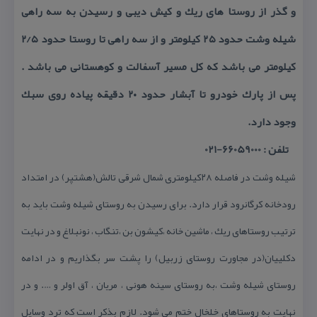
و گذر از روستا های ریك و كیش دیبی و رسیدن به سه راهی
شیله وشت حدود ۲۵ كیلومتر و از سه راهی تا روستا حدود ۲/۵
كیلومتر می باشد كه كل مسیر آسفالت و كوهستانی می باشد .
پس از پارك خودرو تا آبشار حدود ۲۰ دقیقه پیاده روی سبك
وجود دارد.
تلفن : 66059000-021
شیله وشت در فاصله ۲۸كیلومتری شمال شرقی تالش(هشتپر) در امتداد
رودخانه كرگانرود قرار دارد. برای رسیدن به روستای شیله وشت باید به
ترتیب روستاهای ریك ، ماشین خانه ،كیشون بن ،تنگاب ، نونبلاغ و در نهایت
دكلییان(در مجاورت روستای زربیل) را پشت سر بگذاریم و در ادامه
روستای شیله وشت ،به روستای سینه هونی ، مریان ، آق اولر و …. و در
نهایت به روستاهای خلخال ختم می شود. لازم بذكر است كه ترد وسایل