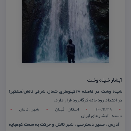
آبشار شیله وشت
شیله وشت در فاصله ۲۸كیلومتری شمال شرقی تالش(هشتپر)
در امتداد رودخانه كرگانرود قرار دارد.
1400/11/28
استان : گيلان
شهر : تالش
دسته : آبشارهای ایران
آدرس : مسیر دسترسی : شهر تالش و حركت به سمت كوهپایه