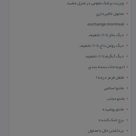
ویزیت پزشک عمومی در منزل مشهد
محلول خالبرداری
exchange montreal
دیگ بخار تا 10% تخفیف
دیگ روغن داغ تا 10% تخفیف
دیگ آبگرم تا 10% تخفیف
ادویه جات بسته بندی
فلفل قرمز درجه 1
مانتو اسلامی
مانتو حجاب
مانتو پوشیده
برج خنک کننده
برداشتن خال با محلول