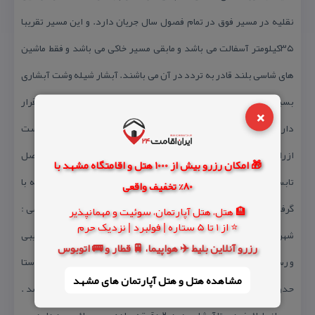
نقلیه در مسیر فوق در تمام فصول سال جریان دارد. و این مسیر تقریبا
۳۵كیلومتر آسفالت می باشد و مابقی مسیر خاكی می باشد و فقط ماشین
های شاسی بلند قادر به تردد در آن می باشند. آبشار شیله وشت آبشاری
بسیاز زیبا در سه طبقه در كنار روستائی به همین نام از توابع تالش قرار
×
دارد . برای رسیدن به هر آبشار راههای متفاوتی وجود دارد كه میبایست
ازراهنمایان محلی برای رسیدن به آبشارها استفاده نمود كه در فصل
🎁 امکان رزرو بیش از 1000 هتل و اقامتگاه مشهد با
تابستان اهالی روستا از كنار رودخانه تا آبشار را طناب كشی نموده كه با
80% تخفیف واقعی
گرفتن مسیر طناب و ادامه آن می توان به آبشار رسید . مسیر دسترسی :
🏨 هتل، هتل آپارتمان، سوئیت و مهمانپذیر
⭐ از 1 تا 5 ستاره | فولبرد | نزدیک حرم
شهر تالش و حركت به سمت كوهپایه و گذر از روستا های ریك و كیش دیبی
رزرو آنلاین بلیط ✈️ هواپیما، 🚆 قطار و 🚌 اتوبوس
و رسیدن به سه راهی شیله وشت حدود ۲۵ كیلومتر و از سه راهی تا روستا
مشاهده هتل و هتل‌ آپارتمان های مشهد
حدود ۲/۵ كیلومتر می باشد كه كل مسیر آسفالت و كوهستانی می باشد .