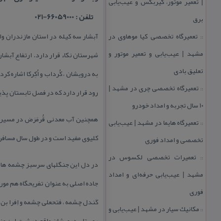
| تعمیر موتور، گیربكس و عیب‌یابی
تلفن : 66059000-021
برق
تعمیرگاه تخصصی كیا موهاوی در
::
مشهد | عیب‌یابی و تعمیر موتور و
تعلیق بادی
به درویشان ، كُرداب و اُكِركا اشاره 
تعمیرگاه تخصصی چری در مشهد |
::
رود قرار دارد كه در فصل تابستان پذ
۱۰ سال تجربه و امداد خودرو
همچنین آب معدنی قُرمَرَض در مسیر 
تعمیرگاه هایما در مشهد | عیب‌یابی
::
كلیوی مفید است و در طول سال مسافران
تخصصی و امداد فوری
تعمیرات تخصصی لكسوس در
::
مشهد | عیب‌یابی حرفه‌ای و امداد
جاده اصلی به عنوان تفریحگاه هم مورد
فوری
كَندل چشمه ، فتحعلی چشمه و اِفرا بن
مكانیك سیار در مشهد | عیب‌یابی و
::
روستای درویشان واقع در شرق این منط