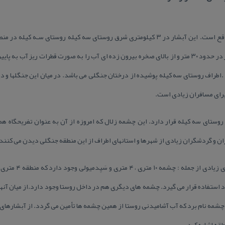
شهرستان نكاء قرار دارد. ارتفاع آبشار در حدود ۳۰ متر و از بالای صخره بیرون زده ای آب را به صورت قطر
كرد .اطراف روستای سه كیله پوشیده از درختان جنگلی می باشد. در میان این جنگلها و
یرای مسافران زیادی است.
روستای سه كیله قرار دارد. این چشمه زلال كه امروزه از آن به عنوان تفریحگاه ه
 و گردشگران زیادی از شهرها و استانهای اطراف از این منطقه جنگلی دیدن می كنند 
در دل این جنگلهای سرس
 استفاده قرار می گیرد. چشمه های دیگری هم در داخل روستا وجود دارد.از میان آنها 
 چشمه نام برد كه آب آشامیدنی روستا از همین چشمه ها تأمین می گردد. از آبشارهای 
قه اشاره كرد.