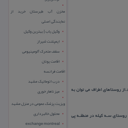
مخزن آب طبرستان خرید از
نمایندگی اصلی
وکیل یاب | بهترین وکیل
ایمپلنت شیراز
سقف متحرک آلومینیومی
اقامت یونان
اقامت فرانسه
درب اتوماتیک مشهد
 میریزد.از روستاهای اطراف می توان به
میز ناهار خوری
ویزیت پزشک عمومی در منزل مشهد
محلول خالبرداری
 ۳ كیلومتری شرق روستای سه كیله روستای سـه كیله در منطقـه پی
exchange montreal