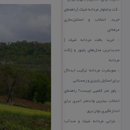
كت و شلوار مردانه شیك | راهنمای
::
خرید، انتخاب و استایل‌سازی
حرفه‌ای
خرید بافت مردانه شیك |
::
جدیدترین مدل‌های پلیور و ژاكت
مردانه
سویشرت مردانه؛ تركیب ایده‌آل
::
برای استایل پاییزی و زمستانی
پاور متر كلمپی چیست؟ راهنمای
::
انتخاب بهترین وات‌متر انبری برای
اندازه‌گیری توان برق
بارانی مردانه شیك و ضدآب؛
::