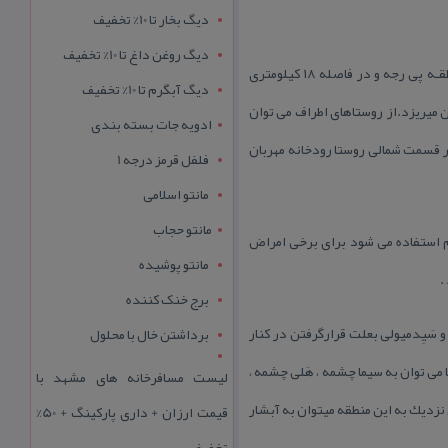
دیگ بخار تا 10% تخفیف
دیگ روغن داغ تا 10% تخفیف
آبشار سه كیله در استان مازندران واقع است. این آبشار در ۳ كیلومتری شرق روستای سه كیله روستای سـه كیله در منطقـه پی رجه و در فاصله ۱۸ كیلومتری
دیگ آبگرم تا 10% تخفیف
ات ریز آب به پایین میریزد.از روستاهای اطراف می توان
ادویه جات بسته بندی
 در قسمت شمالی روستا رودخانه مهربان
فلفل قرمز درجه 1
مانتو اسلامی
مانتو حجاب
م استفاده می شود برای برخی امراض
مانتو پوشیده
.
برج خنک کننده
بز چشمه های زیادی از جمله : چشمه ۱۰ متری ، ۴ متری و سَیِدمیولی وجود دارد كه منطقه ۴ متری و سَیِدمیولی بعلت قرارگرفتن در كنار
برداشتن خال با محلول
می توان به سیما چشمه ، هَلی چشمه ،
لیست مسافرخانه های مشهد با
نزدیك به این منطقه میتوان به آبشار
قیمت ارزان + داری پارکینگ + 50%
تخفیف