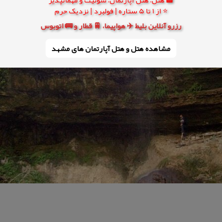
⭐ از 1 تا 5 ستاره | فولبرد | نزدیک حرم
رزرو آنلاین بلیط ✈️ هواپیما، 🚆 قطار و 🚌 اتوبوس
مشاهده هتل و هتل‌ آپارتمان های مشهد