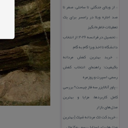
از ویلای جنگلی تا ساحلی، صفر تا
::
صد اجاره ویلا در رامسر برای یك
تعطیلات خاطره‌انگیز
تحصیل در فرانسه 2026؛ از انتخاب
::
دانشگاه تا اخذ ویزا گام به گام
خرید بهترین كفش مردانه
::
باكیفیت؛ راهنمای انتخاب كفش
رسمی، اسپرت و روزمره
پاور آنالایزر سه فاز چیست؟ بررسی
::
كامل كاربردها، مزایا و بهترین
مدل‌های بازار
خرید كت تك مردانه شیك | بهترین
::
مدل‌ها برای استایل رسمی و كژوال