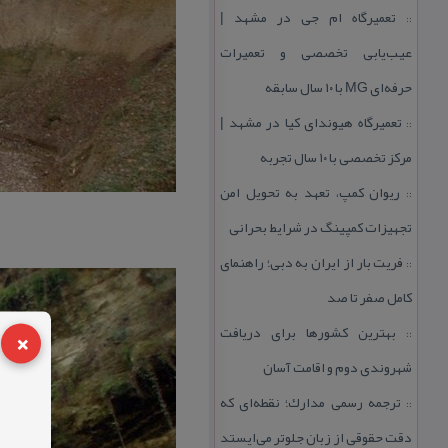
تعمیرگاه ام جی در مشهد |
::
عیب‌یابی تخصصی و تعمیرات
حرفه‌ای MG با ۱۰ سال سابقه
تعمیرگاه هیوندای كیا در مشهد |
::
مركز تخصصی با ۱۰ سال تجربه
ریوان كمپ، تعهد به تحویل امن
::
تجهیزات كمپینگ در شرایط بحرانی
فریت بار از ایران به دبی؛ راهنمای
::
كامل صفر تا صد
×
بهترین كشورها برای دریافت
::
شهروندی دوم و اقامت آسان
ترجمه رسمی مدارك؛ نقطه‌ای كه
::
دقت حقوقی از زبان جلوتر می‌ایستد