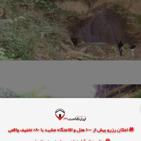
🎁 امکان رزرو بیش از 1000 هتل و اقامتگاه مشهد با 80% تخفیف واقعی
🏨 هتل، هتل آپارتمان، سوئیت و مهمانپذیر