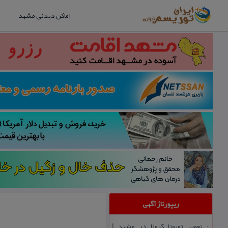
اماکن دیدنی مشهد
ریپورتاژ آگهی
تعمیر تویوتا كرولا در مشهد |
::