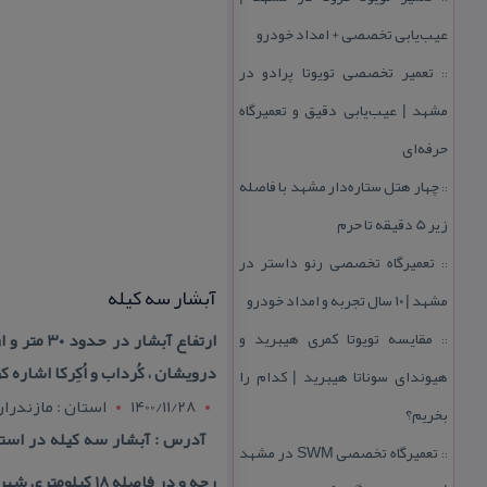
عیب‌یابی تخصصی + امداد خودرو
تعمیر تخصصی تویوتا پرادو در
::
مشهد | عیب‌یابی دقیق و تعمیرگاه
حرفه‌ای
چهار هتل‌ ستاره‌دار مشهد با فاصله
::
زیر 5 دقیقه تا حرم
تعمیرگاه تخصصی رنو داستر در
::
آبشار سه كیله
مشهد | ۱۰ سال تجربه و امداد خودرو
مقایسه تویوتا كمری هیبرید و
ارتفاع آب
::
درویشان ، كُرداب و اُكِركا اشار
هیوندای سوناتا هیبرید | كدام را
1400/11/28
استان : مازندرا
بخریم؟
تعمیرگاه تخصصی SWM در مشهد
::
رجه و در فاصله ۱۸ كیلومتری شهرستان نكاء قرار دارد