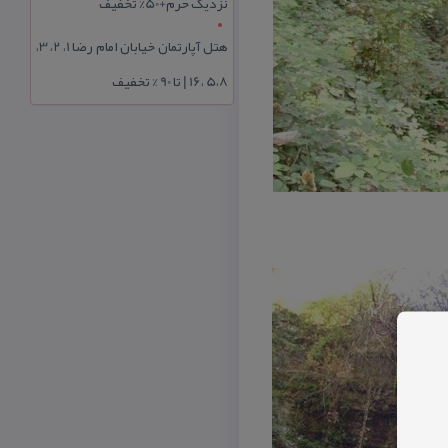
نزدیک حرم+50% تخفیف
هتل آپارتمان خیابان امام رضا 1، 2، 3،
5،8 ،16 | تا 90 % تخفیف